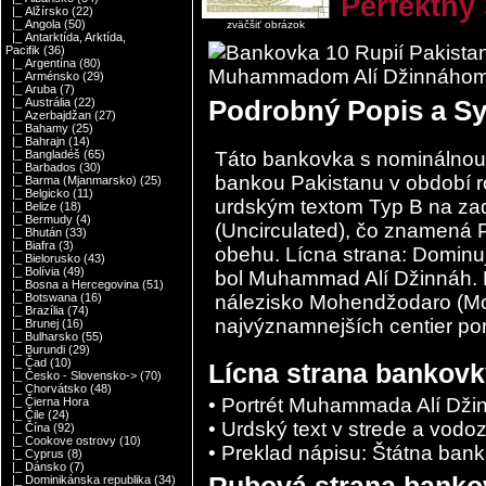
Perfektný
|_ Alžírsko
(22)
|_ Angola
(50)
zväčšiť obrázok
|_ Antarktída, Arktída,
Pacifik
(36)
|_ Argentína
(80)
|_ Arménsko
(29)
|_ Aruba
(7)
Podrobný Popis a S
|_ Austrália
(22)
|_ Azerbajdžan
(27)
|_ Bahamy
(25)
|_ Bahrajn
(14)
Táto bankovka s nominálnou 
|_ Bangladéš
(65)
|_ Barbados
(30)
bankou Pakistanu v období r
|_ Barma (Mjanmarsko)
(25)
|_ Belgicko
(11)
urdským textom Typ B na zad
|_ Belize
(18)
|_ Bermudy
(4)
(Uncirculated), čo znamená 
|_ Bhután
(33)
|_ Biafra
(3)
obehu. Lícna strana: Dominuj
|_ Bielorusko
(43)
|_ Bolívia
(49)
bol
Muhammad Alí Džinnáh
.
|_ Bosna a Hercegovina
(51)
nálezisko
Mohendžodaro
(Mo
|_ Botswana
(16)
|_ Brazília
(74)
najvýznamnejších centier pori
|_ Brunej
(16)
|_ Bulharsko
(55)
|_ Burundi
(29)
|_ Čad
(10)
Lícna strana bankovk
|_ Česko - Slovensko->
(70)
|_ Chorvátsko
(48)
• Portrét Muhammada Alí Dži
|_ Čierna Hora
|_ Čile
(24)
• Urdský text v strede a vodo
|_ Čína
(92)
|_ Cookove ostrovy
(10)
• Preklad nápisu: Štátna bank
|_ Cyprus
(8)
|_ Dánsko
(7)
Rubová strana banko
|_ Dominikánska republika
(34)