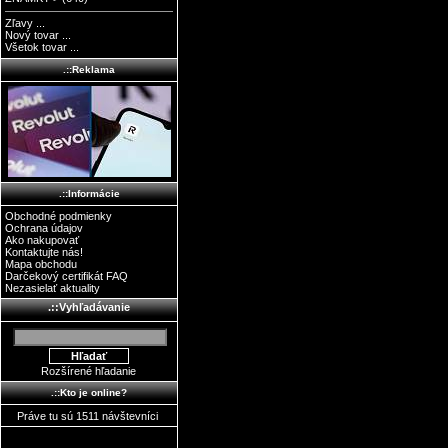
Zľavy ...
Nový tovar ...
Všetok tovar ...
.::Reklama
.::Informácie
Obchodné podmienky
Ochrana údajov
Ako nakupovať
Kontaktujte nás!
Mapa obchodu
Darčekový certifikát FAQ
Nezasielať aktuality
.::Vyhľadávanie
Rozšírené hľadanie
.::Kto je online?
Práve tu sú 1511 návštevníci