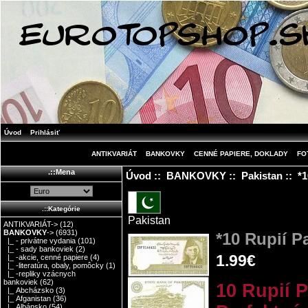
Úvod
Prihlásiť
ANTIKVARIÁT
BANKOVKY
CENNÉ PAPIERE, DOKLADY
FO
.::Mena
Úvod
::
BANKOVKY
::
Pakistan
:: *1
.::Kategórie
Pakistan
ANTIKVARIÁT->
(12)
BANKOVKY
->
(6931)
*10 Rupií P
|_ - privátne vydania
(101)
|_ - sady bankoviek
(2)
1.99€
|_ -akcie, cenné papiere
(4)
|_ -literatúra, obaly, pomôcky
(1)
|_ -repliky vzácnych
bankoviek
(62)
10 Rupií 
|_ Abcházsko
(3)
|_ Afganistan
(36)
|_ Albánsko
(54)