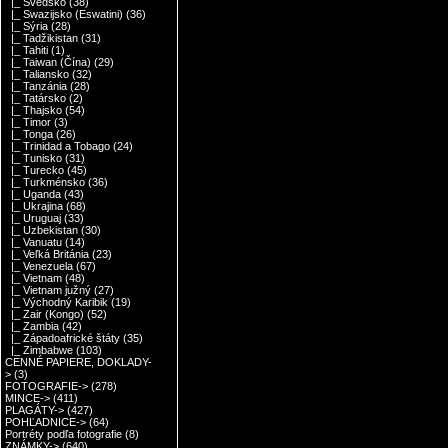
|_ Švédsko
(38)
|_ Swazijsko (Eswatini)
(36)
|_ Sýria
(28)
|_ Tadžikistan
(31)
|_ Tahiti
(1)
|_ Taiwan (Čína)
(29)
|_ Taliansko
(32)
|_ Tanzánia
(28)
|_ Tatársko
(2)
|_ Thajsko
(54)
|_ Timor
(3)
|_ Tonga
(26)
|_ Trinidad a Tobago
(24)
|_ Tunisko
(31)
|_ Turecko
(45)
|_ Turkménsko
(36)
|_ Uganda
(43)
|_ Ukrajina
(68)
|_ Uruguaj
(33)
|_ Uzbekistan
(30)
|_ Vanuatu
(14)
|_ Veľká Británia
(23)
|_ Venezuela
(67)
|_ Vietnam
(48)
|_ Vietnam južný
(27)
|_ Východný Karibik
(19)
|_ Zair (Kongo)
(52)
|_ Zambia
(42)
|_ Západoafrické štáty
(35)
|_ Zimbabwe
(103)
CENNÉ PAPIERE, DOKLADY-
>
(3)
FOTOGRAFIE->
(278)
MINCE->
(411)
PLAGÁTY->
(427)
POHĽADNICE->
(64)
Portréty podľa fotografie
(8)
ZNÁMKY->
(640)