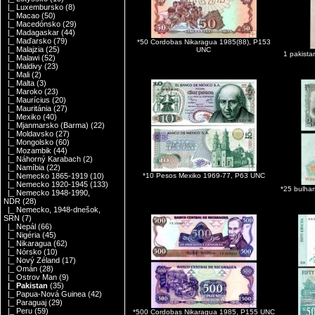
|_ Luxembursko
(8)
|_ Macao
(50)
|_ Macedónsko
(29)
|_ Madagaskar
(44)
|_ Maďarsko
(79)
*50 Cordobas Nikaragua 1985(88), P153
|_ Malajzia
(25)
UNC
1 pakista
|_ Malawi
(52)
|_ Maldivy
(23)
|_ Mali
(2)
|_ Malta
(3)
|_ Maroko
(23)
|_ Maurícius
(20)
|_ Mauritánia
(27)
|_ Mexiko
(40)
|_ Mjanmarsko (Barma)
(22)
|_ Moldavsko
(27)
|_ Mongolsko
(60)
|_ Mozambik
(44)
|_ Náhorný Karabach
(2)
|_ Namíbia
(22)
*10 Pesos Mexiko 1969-77, P63 UNC
|_ Nemecko 1865-1919
(10)
|_ Nemecko 1920-1945
(133)
*25 bulha
|_ Nemecko 1948-1990,
NDR
(28)
|_ Nemecko, 1948-dnešok,
SRN
(7)
|_ Nepál
(66)
|_ Nigéria
(45)
|_ Nikaragua
(62)
|_ Nórsko
(10)
|_ Nový Zéland
(17)
|_ Omán
(28)
|_ Ostrov Man
(9)
|_ Pakistan
(35)
|_ Papua-Nová Guinea
(42)
|_ Paraguaj
(29)
|_ Peru
(59)
*500 Cordobas Nikaragua 1985, P155 UNC