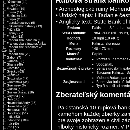
|_ Džibutsko
(12)
|_ Egypt
(47)
• Archeologické ruiny Mohen
|_ Ekvádor
(19)
|_ Eritrea
(11)
• Urdský nápis: Hľadanie čest
|_ Estónsko
(18)
|_ Etiópia
(20)
• Anglický text: State Bank o
|_ Faerské ostrovy
(9)
|_ Falklandské ostrovy
(13)
Emitent
Pakistan
– Štátna banka
|_ Fidži
(33)
Séria / obdobie
1984–2006 (ND Issue),
|_ Filipíny
(77)
|_ Fínsko
(12)
Hodnota
10 rupií (10 PKR)
|_ Francúzska Indočína
(13)
Mena
Pakistanská rupia
|_ Francúzska západná Afrika
|_ Francúzske tichomorské
Rozmery
140 × 73 mm
územia
(8)
Materiál
Papier
|_ Francúzsko
(26)
|_ Gabon
(7)
Vodoznak
Portrét Muhammada A
|_ Gambia
(32)
Vodoznak.
|_ Ghana
(48)
|_ Gibraltár
(13)
Bezpečnostné prvky
Séria s urdským text
|_ Grécko
(63)
Tlačiareň Pakistan Se
|_ Grónsko
Mohendžodaro patrí 
|_ Gruzínsko
(47)
Zaujímavosti
Bankovka bola ofici
|_ Guatemala
(34)
|_ Guernsey
(6)
Typ B sa líši od pre
|_ Guinea
(49)
Zberateľský komentá
|_ Guinea Bissau
(18)
|_ Guyana
(17)
|_ Haiti
(35)
|_ Holandské Antily
(16)
Pakistanská 10-rupiová ban
|_ Holandsko
(28)
|_ Honduras
(38)
kameňom každej zbierky zam
|_ Hongkong
(51)
|_ India
(53)
pre svoje zobrazenie civilizá
|_ Indonézia
(109)
|_ Irak
(40)
hlboký historický rozmer. V 
|_ Irán
(77)