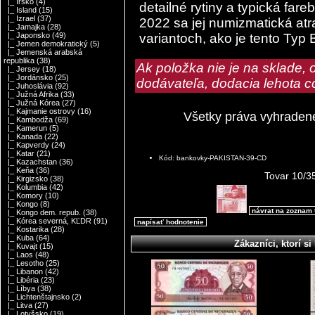
|_ Írsko
(4)
detailné rytiny a typická far
|_ Island
(15)
|_ Izrael
(37)
2022 sa jej numizmatická atra
|_ Jamajka
(28)
variantoch, ako je tento Typ 
|_ Japonsko
(49)
|_ Jemen demokratický
(5)
|_ Jemenská arabská
republika
(38)
Ak položka nie je na sklade,
|_ Jersey
(18)
|_ Jordánsko
(25)
dodávateľa, dodacia lehota c
|_ Juhoslávia
(92)
|_ Južná Afrika
(33)
|_ Južná Kórea
(27)
|_ Kajmanie ostrovy
(16)
Všetky práva vyhraden
|_ Kambodža
(69)
|_ Kamerun
(5)
|_ Kanada
(22)
|_ Kapverdy
(24)
|_ Katar
(21)
Kód: bankovky-PAKISTAN-39-CD
|_ Kazachstan
(36)
|_ Keňa
(36)
Tovar 10/3
|_ Kirgizsko
(38)
|_ Kolumbia
(42)
|_ Komory
(10)
|_ Kongo
(8)
návrat na zoznam 
|_ Kongo dem. repub.
(38)
|_ Kórea severná, KĽDR
(91)
napísať hodnotenie
|_ Kostarika
(28)
|_ Kuba
(64)
Zákazníci, ktorí si 
|_ Kuvajt
(15)
|_ Laos
(48)
|_ Lesotho
(25)
|_ Libanon
(42)
|_ Libéria
(23)
|_ Líbya
(38)
|_ Lichtenštajnsko
(2)
|_ Litva
(27)
|_ Lotyšsko
(19)