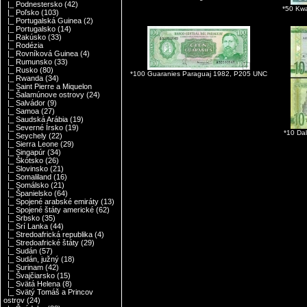
|_ Podnestersko
(42)
*50 Kw
|_ Poľsko
(103)
|_ Portugalská Guinea
(2)
|_ Portugalsko
(14)
|_ Rakúsko
(33)
|_ Rodézia
|_ Rovníková Guinea
(4)
|_ Rumunsko
(33)
|_ Rusko
(80)
*100 Guaranies Paraguaj 1982, P205 UNC
|_ Rwanda
(34)
|_ Saint Pierre a Miquelon
|_ Šalamúnove ostrovy
(24)
|_ Salvádor
(9)
|_ Samoa
(27)
|_ Saudská Arábia
(19)
|_ Severné Írsko
(19)
*10 Da
|_ Seychely
(22)
|_ Sierra Leone
(29)
|_ Singapúr
(34)
|_ Škótsko
(26)
|_ Slovinsko
(21)
|_ Somaliland
(16)
|_ Somálsko
(21)
|_ Španielsko
(64)
|_ Spojené arabské emiráty
(13)
|_ Spojené štáty americké
(62)
|_ Srbsko
(35)
|_ Srí Lanka
(44)
|_ Stredoafrická republika
(4)
|_ Stredoafrické štáty
(29)
|_ Sudán
(57)
|_ Sudán, južný
(18)
|_ Surinam
(42)
|_ Švajčiarsko
(15)
|_ Svätá Helena
(8)
|_ Svätý Tomáš a Princov
ostrov
(24)