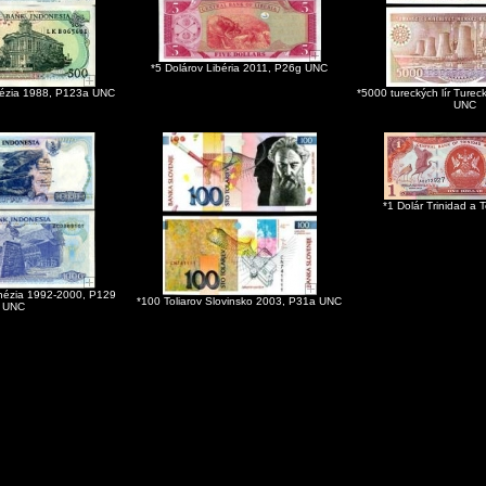
*5 Dolárov Libéria 2011, P26g UNC
nézia 1988, P123a UNC
*5000 tureckých lír Ture
UNC
*1 Dolár Trinidad a
onézia 1992-2000, P129
*100 Toliarov Slovinsko 2003, P31a UNC
UNC