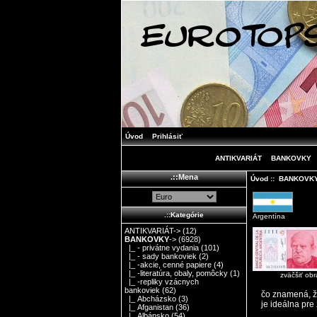
Úvod
Prihlásiť
ANTIKVARIÁT
BANKOVKY
.::Mena
Úvod
::
BANKOVK
.::Kategórie
Argentína
ANTIKVARIÁT->
(12)
BANKOVKY
->
(6928)
|_ - privátne vydania
(101)
|_ - sady bankoviek
(2)
|_ -akcie, cenné papiere
(4)
|_ -literatúra, obaly, pomôcky
(1)
zväčšiť ob
|_ -repliky vzácnych
bankoviek
(62)
čo znamená, že
|_ Abcházsko
(3)
je ideálna pre 
|_ Afganistan
(36)
|_ Albánsko
(54)