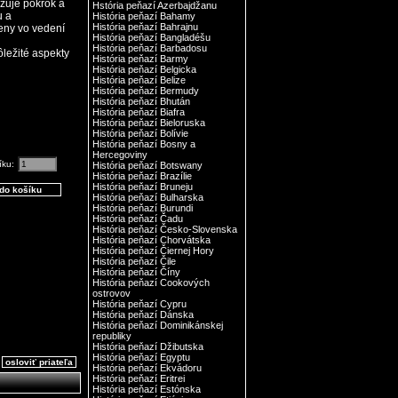
izuje pokrok a
Hstória peňazí Azerbajdžanu
u a
História peňazí Bahamy
História peňazí Bahrajnu
eny vo vedení
História peňazí Bangladéšu
História peňazí Barbadosu
ležité aspekty
História peňazí Barmy
História peňazí Belgicka
História peňazí Belize
História peňazí Bermudy
História peňazí Bhután
História peňazí Biafra
História peňazí Bieloruska
História peňazí Bolívie
História peňazí Bosny a
Hercegoviny
íku:
História peňazí Botswany
História peňazí Brazílie
História peňazí Bruneju
História peňazí Bulharska
História peňazí Burundi
História peňazí Čadu
História peňazí Česko-Slovenska
História peňazí Chorvátska
História peňazí Čiernej Hory
História peňazí Čile
História peňazí Číny
História peňazí Cookových
ostrovov
História peňazí Cypru
História peňazí Dánska
História peňazí Dominikánskej
republiky
História peňazí Džibutska
História peňazí Egyptu
osloviť priateľa
História peňazí Ekvádoru
História peňazí Eritrei
História peňazí Estónska