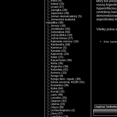
|_ Írsko
(4)
ktorý bol prez
|_ Island
(15)
rozvoj Argent
|_ Izrael
(37)
hyperinflácio
|_ Jamajka
(28)
centrálnej ban
|_ Japonsko
(49)
demonetizovan
|_ Jemen demokratický
(5)
argentínskej h
|_ Jemenská arabská
republika
(38)
|_ Jersey
(18)
|_ Jordánsko
(25)
Všetky práva 
|_ Juhoslávia
(92)
|_ Južná Afrika
(33)
|_ Južná Kórea
(27)
|_ Kajmanie ostrovy
(16)
Kód: ban
|_ Kambodža
(69)
|_ Kamerun
(5)
|_ Kanada
(22)
|_ Kapverdy
(24)
|_ Katar
(21)
|_ Kazachstan
(36)
|_ Keňa
(36)
|_ Kirgizsko
(38)
|_ Kolumbia
(42)
|_ Komory
(10)
|_ Kongo
(8)
|_ Kongo dem. repub.
(38)
|_ Kórea severná, KĽDR
(91)
|_ Kostarika
(28)
|_ Kuba
(64)
|_ Kuvajt
(15)
|_ Laos
(48)
|_ Lesotho
(25)
|_ Libanon
(42)
|_ Libéria
(23)
napísať hodnote
|_ Líbya
(38)
|_ Lichtenštajnsko
(2)
|_ Litva
(27)
|_ Lotyšsko
(19)