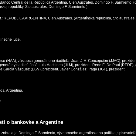
Banco Central de la República Argentina, Cien Australes, Domingo F. Sarmiento. (
skej republiky, Sto australes, Domingo F. Sarmiento.)
a:
REPUBLICA ARGENTINA, Cien Australes. (Argentínska republika, Sto australes.
lnečné lúče.
nso (HAA), zástupca generálneho riaditeľa. Juan J. A. Concepción (JJAC), prezident
enerálny riaditeľ. José Luis Machinea (JLM), prezident. Rene E. De Paul (REDP),
que García Vázquez (EGV), prezident. Javier González Fraga (JGF), prezident.
a, Argentína.
e
ti o bankovke a Argentíne
 zobrazuje Dominga F. Sarmienta, významného argentínskeho politika, spisovateľ