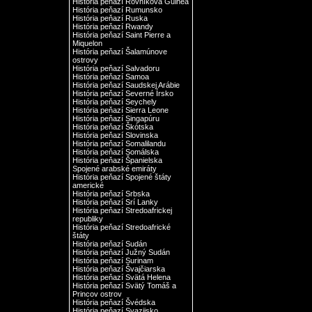
História peňazí Rovníková Guinea
História peňazí Rumunsko
História peňazí Ruska
História peňazí Rwandy
História peňazí Saint Pierre a
Miquelon
História peňazí Šalamúnove
ostrovy
História peňazí Salvadoru
História peňazí Samoa
História peňazí Saudskej Arábie
História peňazí Severné Írsko
História peňazí Seychely
História peňazí Sierra Leone
História peňazí Singapúru
História peňazí Škótska
História peňazí Slovinska
História peňazí Somalilandu
História peňazí Somálska
História peňazí Španielska
Spojené arabské emiráty
História peňazí Spojené štáty
americké
História peňazí Srbska
História peňazí Srí Lanky
História peňazí Stredoafrickej
republiky
História peňazí Stredoafrické
štáty
História peňazí Sudán
História peňazí Južný Sudán
História peňazí Surinam
História peňazí Švajčiarska
História peňazí Svätá Helena
História peňazí Svätý Tomáš a
Princov ostrov
História peňazí Švédska
História peňazí Svazijsko