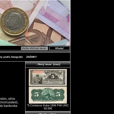
ty podľa fotografie
ZNÁMKY
.::Nový tovar [viac]
ales, séria
ncirculated),
*5 Centavos Kuba 1896 P46 UNC
Táto bankovka
59.99€