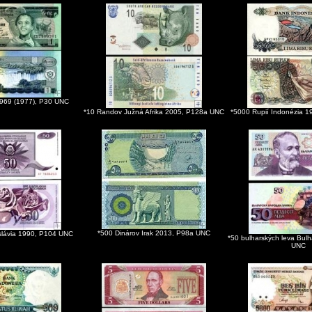
 1969 (1977), P30 UNC
*10 Randov Južná Afrika 2005, P128a UNC
*5000 Rupií Indonézia 
*500 Dinárov Irak 2013, P98a UNC
slávia 1990, P104 UNC
*50 bulharských leva Bul
UNC