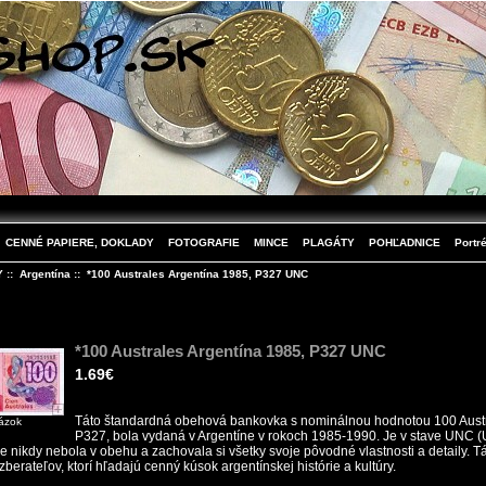
CENNÉ PAPIERE, DOKLADY
FOTOGRAFIE
MINCE
PLAGÁTY
POHĽADNICE
Portré
Y
::
Argentína
:: *100 Australes Argentína 1985, P327 UNC
*100 Australes Argentína 1985, P327 UNC
1.69€
Táto štandardná obehová bankovka s nominálnou hodnotou 100 Austr
rázok
P327, bola vydaná v Argentíne v rokoch 1985-1990. Je v stave UNC (U
 nikdy nebola v obehu a zachovala si všetky svoje pôvodné vlastnosti a detaily. 
zberateľov, ktorí hľadajú cenný kúsok argentínskej histórie a kultúry.