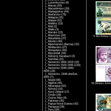
|_ Luxembursko
(8)
|_ Macao
(50)
|_ Macedónsko
(29)
|_ Madagaskar
(44)
|_ Maďarsko
(79)
|_ Malajzia
(25)
|_ Malawi
(52)
|_ Maldivy
(23)
|_ Mali
(2)
|_ Malta
(3)
|_ Maroko
(23)
|_ Maurícius
(20)
*1 Birr Etiópia
|_ Mauritánia
(27)
|_ Mexiko
(40)
|_ Mjanmarsko (Barma)
(22)
|_ Moldavsko
(27)
|_ Mongolsko
(60)
|_ Mozambik
(44)
|_ Náhorný Karabach
(2)
|_ Namíbia
(22)
|_ Nemecko 1865-1919
(10)
|_ Nemecko 1920-1945
(133)
|_ Nemecko 1948-1990,
NDR
(28)
|_ Nemecko, 1948-dnešok,
SRN
(7)
|_ Nepál
(66)
|_ Nigéria
(45)
50 Dinárov Juho
|_ Nikaragua
(62)
|_ Nórsko
(10)
|_ Nový Zéland
(17)
|_ Omán
(28)
|_ Ostrov Man
(9)
|_ Pakistan
(35)
|_ Papua-Nová Guinea
(42)
|_ Paraguaj
(29)
|_ Peru
(59)