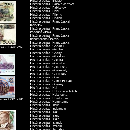
História peňazí Etiópie
História peňazí Farské ostrovy
História peňazí Falklandy
História peňazí Fidži
História peňazí Filipíny
História peňazí Finsko
História peňazí Francúzskej
Indočíny
História peňazí Francúzska
západná Afrika
História peňazí Francúzske
tichomorské územia
História peňazí Francúzska
História peňazí Gabonu
1992-7, P130 UNC
História peňazí Gambie
História peňazí Ghany
História peňazí Gibraltaru
História peňazí Grécka
História peňazí Grónska
História peňazí Gruzínska
História peňazí Guatemaly
História peňazí Guernsey
História peňazí Guinei
História peňazí Guinei Bissau
História peňazí Guyany
História peňazí Haiti
História peňazí Holandských Antíl
História peňazí Holandska
História peňazí Hondurasu
harsko 1992, P101
História peňazí Hongkongu
História peňazí Indie
História peňazí Indonézie
História peňazí Iraku
História peňazí Iránu
História peňazí Írska
História peňazí Islandu
História peňazí Izraelu
História peňazí Jamajky