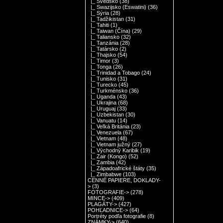
|_ Švédsko
(38)
|_ Swazijsko (Eswatini)
(36)
|_ Sýria
(28)
|_ Tadžikistan
(31)
|_ Tahiti
(1)
|_ Taiwan (Čína)
(29)
|_ Taliansko
(32)
|_ Tanzánia
(28)
|_ Tatársko
(2)
|_ Thajsko
(54)
|_ Timor
(3)
|_ Tonga
(26)
|_ Trinidad a Tobago
(24)
|_ Tunisko
(31)
|_ Turecko
(45)
|_ Turkménsko
(36)
|_ Uganda
(43)
|_ Ukrajina
(68)
|_ Uruguaj
(33)
|_ Uzbekistan
(30)
|_ Vanuatu
(14)
|_ Veľká Británia
(23)
|_ Venezuela
(67)
|_ Vietnam
(48)
|_ Vietnam južný
(27)
|_ Východný Karibik
(19)
|_ Zair (Kongo)
(52)
|_ Zambia
(42)
|_ Západoafrické štáty
(35)
|_ Zimbabwe
(103)
CENNÉ PAPIERE, DOKLADY-
>
(3)
FOTOGRAFIE->
(278)
MINCE->
(409)
PLAGÁTY->
(427)
POHĽADNICE->
(64)
Portréty podľa fotografie
(8)
ZNÁMKY->
(640)