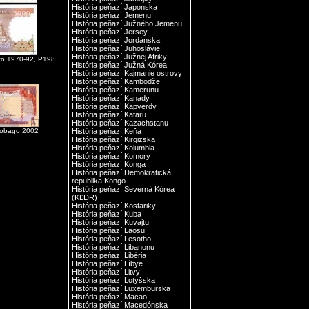
História peňazí Japonska
História peňazí Jemenu
História peňazí Južného Jemenu
História peňazí Jersey
História peňazí Jordánska
História peňazí Juhoslávie
História peňazí Južnej Afriky
cko 1970-92, P198
História peňazí Južná Kórea
História peňazí Kajmanie ostrovy
História peňazí Kambodže
História peňazí Kamerunu
História peňazí Kanady
História peňazí Kapverdy
História peňazí Kataru
História peňazí Kazachstanu
 Tobago 2002
História peňazí Keňa
História peňazí Kirgizska
História peňazí Kolumbia
História peňazí Komory
História peňazí Konga
História peňazí Demokratická
republika Kongo
História peňazí Severná Kórea
(KĽDR)
História peňazí Kostariky
História peňazí Kuba
História peňazí Kuvajtu
História peňazí Laosu
História peňazí Lesotho
História peňazí Libanonu
História peňazí Libéria
História peňazí Líbye
História peňazí Litvy
História peňazí Lotyšska
História peňazí Luxemburska
História peňazí Macao
História peňazí Macedónska