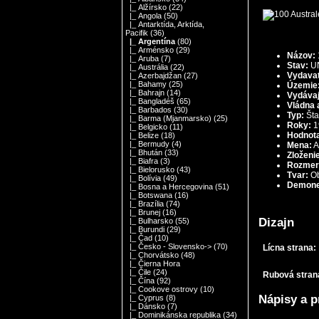
|_ Alžírsko
(22)
|_ Angola
(50)
|_ Antarktída, Arktída,
Pacifik
(36)
|_ Argentína
(80)
|_ Arménsko
(29)
Názov:
|_ Aruba
(7)
Stav:
UN
|_ Austrália
(22)
Vydavat
|_ Azerbajdžan
(27)
|_ Bahamy
(25)
Územie
|_ Bahrajn
(14)
Vydávaj
|_ Bangladéš
(65)
Vládna a
|_ Barbados
(30)
Typ:
Št
|_ Barma (Mjanmarsko)
(25)
Roky:
1
|_ Belgicko
(11)
Hodnot
|_ Belize
(18)
|_ Bermudy
(4)
Mena:
A
|_ Bhután
(33)
Zloženi
|_ Biafra
(3)
Rozmer
|_ Bielorusko
(43)
Tvar:
O
|_ Bolívia
(49)
Demone
|_ Bosna a Hercegovina
(51)
|_ Botswana
(16)
|_ Brazília
(74)
|_ Brunej
(16)
Dizajn
|_ Bulharsko
(55)
|_ Burundi
(29)
|_ Čad
(10)
|_ Česko - Slovensko->
(70)
Lícna strana:
|_ Chorvátsko
(48)
|_ Čierna Hora
|_ Čile
(24)
Rubová stran
|_ Čína
(92)
|_ Cookove ostrovy
(10)
Nápisy a p
|_ Cyprus
(8)
|_ Dánsko
(7)
|_ Dominikánska republika
(34)