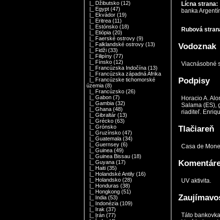
|_ Džibutsko
(12)
Lícna strana:
|_ Egypt
(47)
banka Argentín
|_ Ekvádor
(19)
|_ Eritrea
(11)
|_ Estónsko
(18)
Rubová stran
|_ Etiópia
(20)
|_ Faerské ostrovy
(9)
|_ Falklandské ostrovy
(13)
Vodoznak
|_ Fidži
(33)
|_ Filipíny
(77)
|_ Fínsko
(12)
Viacnásobné s
|_ Francúzska Indočína
(13)
|_ Francúzska západná Afrika
Podpisy
|_ Francúzske tichomorské
územia
(8)
|_ Francúzsko
(26)
|_ Gabon
(7)
Horacio A. Alo
|_ Gambia
(32)
Salama (ES), g
|_ Ghana
(48)
riaditeľ. Enri
|_ Gibraltár
(13)
|_ Grécko
(63)
|_ Grónsko
Tlačiareň
|_ Gruzínsko
(47)
|_ Guatemala
(34)
|_ Guernsey
(6)
Casa de Moned
|_ Guinea
(49)
|_ Guinea Bissau
(18)
Komentár
|_ Guyana
(17)
|_ Haiti
(35)
|_ Holandské Antily
(16)
|_ Holandsko
(28)
UV aktivita.
|_ Honduras
(38)
|_ Hongkong
(51)
Zaujímavos
|_ India
(53)
|_ Indonézia
(109)
|_ Irak
(37)
Táto bankovka
|_ Irán
(77)