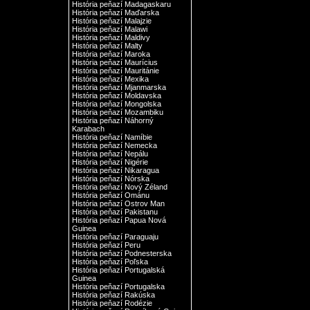
História peňazí Madagaskaru
História peňazí Maďarska
História peňazí Malajzie
História peňazí Malawi
História peňazí Maldivy
História peňazí Malty
História peňazí Maroka
História peňazí Maurícius
História peňazí Mauritánie
História peňazí Mexika
História peňazí Mjanmarska
História peňazí Moldavska
História peňazí Mongolska
História peňazí Mozambiku
História peňazí Náhorný
Karabach
História peňazí Namíbie
História peňazí Nemecka
História peňazí Nepálu
História peňazí Nigérie
História peňazí Nikaragua
História peňazí Nórska
História peňazí Nový Zéland
História peňazí Ománu
História peňazí Ostrov Man
História peňazí Pakistanu
História peňazí Papua Nová
Guinea
História peňazí Paraguaju
História peňazí Peru
História peňazí Podnesterska
História peňazí Poľska
História peňazí Portugalská
Guinea
História peňazí Portugalska
História peňazí Rakúska
História peňazí Rodézie