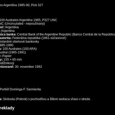
100 Australes Argentína 1985, P327 UNC
C (Uncirculated - nepoužívaný)
eľ:
Argentína
:
Argentína
úca banka:
Central Bank of the Argentine Republic (Banco Central de la Repúblic
utorita:
Federálna republika (1861-súčasnosť)
andardné obehové bankovky
985-1990
a:
100 Australes (100 ARA)
ustral (1985-1991)
e:
Papier
y:
155 × 65 mm
bdĺžnikový
tizované:
30. november 1992
Portrét Dominga F. Sarmienta.
a:
Sloboda (Pokrok) s pochodňou a štítom sediaca vľavo v strede.
reklady