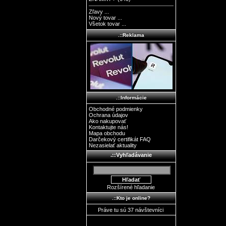
Zľavy ...
Nový tovar ...
Všetok tovar ...
.::Reklama
.::Informácie
Obchodné podmienky
Ochrana údajov
Ako nakupovať
Kontaktujte nás!
Mapa obchodu
Darčekový certifikát FAQ
Nezasielať aktuality
.::Vyhľadávanie
Rozšírené hľadanie
.::Kto je online?
Práve tu sú 37 návštevníci