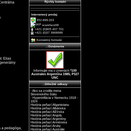
Rýchly kontakt
Centrálna
Internetový predaj
)
352-999-203
scareface68
+421 (0)905 407 701
+421 (0)37 3968686
Kontaktný formulár
.::Oznámenie
. Elias
 generálny
Informujte ma o zmenách
*100
Australes Argentína 1985, P327
UNC
.::Dôležité odkazy
- Ako sa zrodila mena
Slovenského štátu
- Hyperinflácia v Nemecku 1918 -
1924
História peňazí Afganistanu
História peňazí Albánska
História peňazí Alžírska
História peňazí Angoly
História peňazí Argentíny
História peňazí Arménska
História peňazí Aruby
a a pedagóga,
História peňazí Austrálie