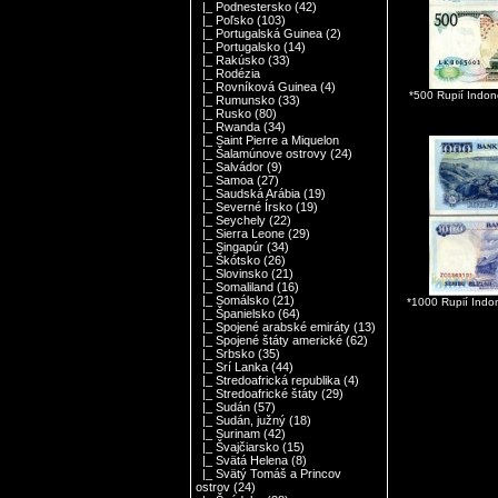
|_ Podnestersko
(42)
|_ Poľsko
(103)
|_ Portugalská Guinea
(2)
|_ Portugalsko
(14)
|_ Rakúsko
(33)
|_ Rodézia
|_ Rovníková Guinea
(4)
*500 Rupií Indo
|_ Rumunsko
(33)
|_ Rusko
(80)
|_ Rwanda
(34)
|_ Saint Pierre a Miquelon
|_ Šalamúnove ostrovy
(24)
|_ Salvádor
(9)
|_ Samoa
(27)
|_ Saudská Arábia
(19)
|_ Severné Írsko
(19)
|_ Seychely
(22)
|_ Sierra Leone
(29)
|_ Singapúr
(34)
|_ Škótsko
(26)
|_ Slovinsko
(21)
|_ Somaliland
(16)
|_ Somálsko
(21)
*1000 Rupií Ind
|_ Španielsko
(64)
|_ Spojené arabské emiráty
(13)
|_ Spojené štáty americké
(62)
|_ Srbsko
(35)
|_ Srí Lanka
(44)
|_ Stredoafrická republika
(4)
|_ Stredoafrické štáty
(29)
|_ Sudán
(57)
|_ Sudán, južný
(18)
|_ Surinam
(42)
|_ Švajčiarsko
(15)
|_ Svätá Helena
(8)
|_ Svätý Tomáš a Princov
ostrov
(24)