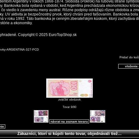
identom Argentíny v rokoch 1868-1874. Sloboda (Pokrok) na rubovej strane symbol
íny. Bankovka bola vydaná v období, keď Argentína prechádzala ekonomickou krízo
u, čo viedlo k zavedeniu meny austral. Rôzne podpisy odrážajú rôzne obdobia a zm
ky. UV aktivita je bezpečnostný prvok, ktorý chráni pred falšovaním. Bankovka bola
á v roku 1992. Táto bankovka je cenným zberateľským kúskom, ktorý zachytáva dô
istórie a ekonomiky.
vyhradené. Copyright © 2025
EuroTopShop.sk
kovky-ARGENTINA-327-PCD
Pridať do koš
zväčšiť obrázok
Tovar 9/80
návrat na zoznam tovaru
nie
Zákazníci, ktorí si kúpili tento tovar, objednávali tiež...