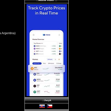
.::Musíte vidieť ...
a Argentina)
.::Jazyk