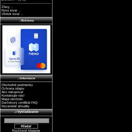
Zľavy ...
Nový tovar ...
Všetok tovar ...
.::Reklama
.::Informácie
Obchodné podmienky
Ochrana údajov
Ako nakupovať
Kontaktujte nás!
Mapa obchodu
Darčekový certifikát FAQ
Nezasielať aktuality
.::Vyhľadávanie
Rozšírené hľadanie