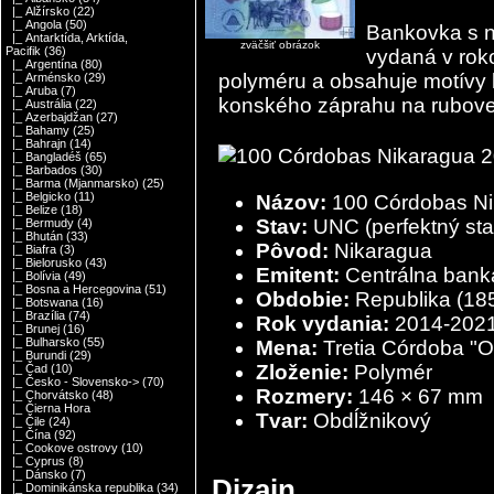
|_ Alžírsko
(22)
|_ Angola
(50)
Bankovka s 
|_ Antarktída, Arktída,
zväčšiť obrázok
Pacifik
(36)
vydaná v rok
|_ Argentína
(80)
polyméru a obsahuje motívy k
|_ Arménsko
(29)
|_ Aruba
(7)
konského záprahu na rubovej
|_ Austrália
(22)
|_ Azerbajdžan
(27)
|_ Bahamy
(25)
|_ Bahrajn
(14)
|_ Bangladéš
(65)
|_ Barbados
(30)
|_ Barma (Mjanmarsko)
(25)
|_ Belgicko
(11)
Názov:
100 Córdobas N
|_ Belize
(18)
Stav:
UNC (perfektný sta
|_ Bermudy
(4)
|_ Bhután
(33)
Pôvod:
Nikaragua
|_ Biafra
(3)
|_ Bielorusko
(43)
Emitent:
Centrálna bank
|_ Bolívia
(49)
|_ Bosna a Hercegovina
(51)
Obdobie:
Republika (18
|_ Botswana
(16)
|_ Brazília
(74)
Rok vydania:
2014-202
|_ Brunej
(16)
|_ Bulharsko
(55)
Mena:
Tretia Córdoba "O
|_ Burundi
(29)
Zloženie:
Polymér
|_ Čad
(10)
|_ Česko - Slovensko->
(70)
Rozmery:
146 × 67 mm
|_ Chorvátsko
(48)
|_ Čierna Hora
Tvar:
Obdĺžnikový
|_ Čile
(24)
|_ Čína
(92)
|_ Cookove ostrovy
(10)
|_ Cyprus
(8)
|_ Dánsko
(7)
Dizajn
|_ Dominikánska republika
(34)