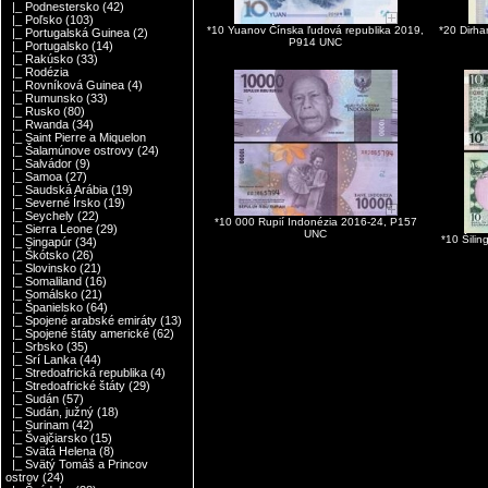
|_ Podnestersko
(42)
|_ Poľsko
(103)
*10 Yuanov Čínska ľudová republika 2019,
*20 Dirh
|_ Portugalská Guinea
(2)
P914 UNC
|_ Portugalsko
(14)
|_ Rakúsko
(33)
|_ Rodézia
|_ Rovníková Guinea
(4)
|_ Rumunsko
(33)
|_ Rusko
(80)
|_ Rwanda
(34)
|_ Saint Pierre a Miquelon
|_ Šalamúnove ostrovy
(24)
|_ Salvádor
(9)
|_ Samoa
(27)
|_ Saudská Arábia
(19)
|_ Severné Írsko
(19)
|_ Seychely
(22)
*10 000 Rupií Indonézia 2016-24, P157
|_ Sierra Leone
(29)
UNC
*10 Šili
|_ Singapúr
(34)
|_ Škótsko
(26)
|_ Slovinsko
(21)
|_ Somaliland
(16)
|_ Somálsko
(21)
|_ Španielsko
(64)
|_ Spojené arabské emiráty
(13)
|_ Spojené štáty americké
(62)
|_ Srbsko
(35)
|_ Srí Lanka
(44)
|_ Stredoafrická republika
(4)
|_ Stredoafrické štáty
(29)
|_ Sudán
(57)
|_ Sudán, južný
(18)
|_ Surinam
(42)
|_ Švajčiarsko
(15)
|_ Svätá Helena
(8)
|_ Svätý Tomáš a Princov
ostrov
(24)