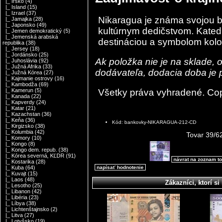
|_ Írsko
(4)
|_ Island
(15)
|_ Izrael
(37)
Nikaragua je známa svojou bo
|_ Jamajka
(28)
|_ Japonsko
(49)
kultúrnym dedičstvom. Katedr
|_ Jemen demokratický
(5)
|_ Jemenská arabská
destináciou a symbolom kolon
republika
(38)
|_ Jersey
(18)
|_ Jordánsko
(25)
Ak položka nie je na sklade,
|_ Juhoslávia
(92)
|_ Južná Afrika
(33)
dodávateľa, dodacia doba je p
|_ Južná Kórea
(27)
|_ Kajmanie ostrovy
(16)
|_ Kambodža
(69)
Všetky práva vyhradené. Co
|_ Kamerun
(5)
|_ Kanada
(22)
|_ Kapverdy
(24)
|_ Katar
(21)
|_ Kazachstan
(36)
|_ Keňa
(36)
Kód: bankovky-NIKARAGUA-212-CD
|_ Kirgizsko
(38)
|_ Kolumbia
(42)
Tovar 39/6
|_ Komory
(10)
|_ Kongo
(8)
|_ Kongo dem. repub.
(38)
|_ Kórea severná, KĽDR
(91)
návrat na zoznam t
|_ Kostarika
(28)
napísať hodnotenie
|_ Kuba
(64)
|_ Kuvajt
(15)
|_ Laos
(48)
Zákazníci, ktorí si 
|_ Lesotho
(25)
|_ Libanon
(42)
|_ Libéria
(23)
|_ Líbya
(38)
|_ Lichtenštajnsko
(2)
|_ Litva
(27)
|_ Lotyšsko
(19)