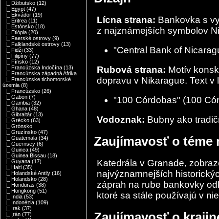
|_ Džibutsko
(12)
|_ Egypt
(47)
|_ Ekvádor
(19)
Lícna strana:
Bankovka s vy
|_ Eritrea
(11)
|_ Estónsko
(18)
z najznámejších symbolov Nik
|_ Etiópia
(20)
|_ Faerské ostrovy
(9)
|_ Falklandské ostrovy
(13)
"Central Bank of Nicarag
|_ Fidži
(33)
|_ Filipíny
(77)
|_ Fínsko
(12)
Rubová strana:
Motív konsk
|_ Francúzska Indočína
(13)
|_ Francúzska západná Afrika
dopravu v Nikarague. Text v l
|_ Francúzske tichomorské
územia
(8)
|_ Francúzsko
(26)
|_ Gabon
(7)
"100 Córdobas" (100 Có
|_ Gambia
(32)
|_ Ghana
(48)
|_ Gibraltár
(13)
Vodoznak:
Bubny ako tradič
|_ Grécko
(63)
|_ Grónsko
|_ Gruzínsko
(47)
Zaujímavosť o téme
|_ Guatemala
(34)
|_ Guernsey
(6)
|_ Guinea
(49)
|_ Guinea Bissau
(18)
Katedrála v Granade, zobraze
|_ Guyana
(17)
|_ Haiti
(35)
najvýznamnejších historickýc
|_ Holandské Antily
(16)
|_ Holandsko
(28)
záprah na rube bankovky odk
|_ Honduras
(38)
|_ Hongkong
(51)
ktoré sa stále používajú v ni
|_ India
(53)
|_ Indonézia
(109)
|_ Irak
(37)
Zaujímavosť o kraji
|_ Irán
(77)