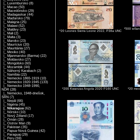
|_ Luxembursko
(8)
|_ Macao
(50)
|_ Macedónsko
(29)
|_ Madagaskar
(44)
|_ Maďarsko
(79)
|_ Malajzia
(25)
|_ Malawi
(52)
*500 sríla
|_ Maldivy
(23)
*20 Leones Sierra Leone 2022, P38a UNC
|_ Mali
(2)
|_ Malta
(3)
|_ Maroko
(23)
|_ Maurícius
(20)
|_ Mauritánia
(27)
|_ Mexiko
(40)
|_ Mjanmarsko (Barma)
(22)
|_ Moldavsko
(27)
|_ Mongolsko
(60)
|_ Mozambik
(44)
|_ Náhorný Karabach
(2)
|_ Namíbia
(22)
|_ Nemecko 1865-1919
(10)
|_ Nemecko 1920-1945
(133)
|_ Nemecko 1948-1990,
*200 Kwanzas Angola 2020 P160 UNC
*20 mex
NDR
(28)
|_ Nemecko, 1948-dnešok,
SRN
(7)
|_ Nepál
(66)
|_ Nigéria
(45)
|_ Nikaragua
(62)
|_ Nórsko
(10)
|_ Nový Zéland
(17)
|_ Omán
(28)
|_ Ostrov Man
(9)
|_ Pakistan
(35)
|_ Papua-Nová Guinea
(42)
|_ Paraguaj
(29)
|_ Peru
(59)