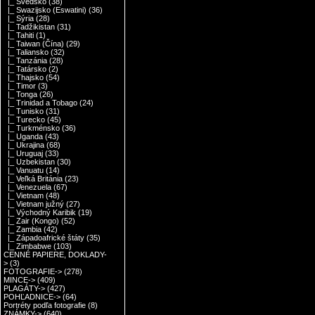
|_ Švédsko
(38)
|_ Swazijsko (Eswatini)
(36)
|_ Sýria
(28)
|_ Tadžikistan
(31)
|_ Tahiti
(1)
|_ Taiwan (Čína)
(29)
|_ Taliansko
(32)
|_ Tanzánia
(28)
|_ Tatársko
(2)
|_ Thajsko
(54)
|_ Timor
(3)
|_ Tonga
(26)
|_ Trinidad a Tobago
(24)
|_ Tunisko
(31)
|_ Turecko
(45)
|_ Turkménsko
(36)
|_ Uganda
(43)
|_ Ukrajina
(68)
|_ Uruguaj
(33)
|_ Uzbekistan
(30)
|_ Vanuatu
(14)
|_ Veľká Británia
(23)
|_ Venezuela
(67)
|_ Vietnam
(48)
|_ Vietnam južný
(27)
|_ Východný Karibik
(19)
|_ Zair (Kongo)
(52)
|_ Zambia
(42)
|_ Západoafrické štáty
(35)
|_ Zimbabwe
(103)
CENNÉ PAPIERE, DOKLADY-
>
(3)
FOTOGRAFIE->
(278)
MINCE->
(409)
PLAGÁTY->
(427)
POHĽADNICE->
(64)
Portréty podľa fotografie
(8)
ZNÁMKY->
(640)