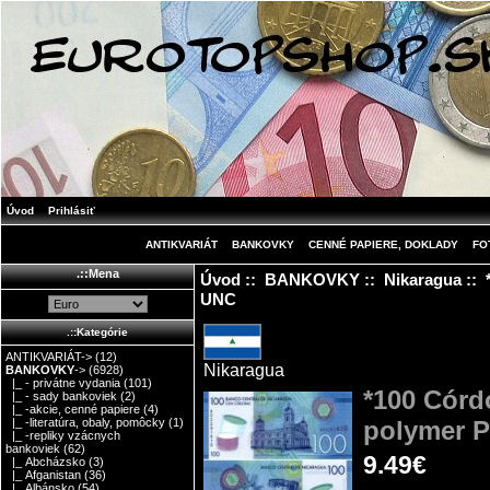
Úvod
Prihlásiť
ANTIKVARIÁT
BANKOVKY
CENNÉ PAPIERE, DOKLADY
FO
.::Mena
Úvod
::
BANKOVKY
::
Nikaragua
:: 
UNC
.::Kategórie
ANTIKVARIÁT->
(12)
Nikaragua
BANKOVKY
->
(6928)
|_ - privátne vydania
(101)
*100 Córd
|_ - sady bankoviek
(2)
|_ -akcie, cenné papiere
(4)
polymer 
|_ -literatúra, obaly, pomôcky
(1)
|_ -repliky vzácnych
bankoviek
(62)
9.49€
|_ Abcházsko
(3)
|_ Afganistan
(36)
|_ Albánsko
(54)