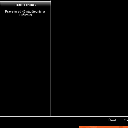
.::Kto je online?
Práve tu sú 45 návštevníci a
1 užívateľ
Úvod
::
Et