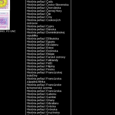
História peňazí Čadu
História peňazí Česko-Slovenska
História peňazí Chorvátska
História peňazí Čiernej Hory
História peňazí Čile
História peňazí Číny
História peňazí Cookových
ostrovov
História peňazí Cypru
História peňazí Dánska
1993, P3 UNC
História peňazí Dominikánskej
republiky
História peňazí Džibutska
História peňazí Egyptu
História peňazí Ekvádoru
História peňazí Eritrei
História peňazí Estónska
História peňazí Etiópie
História peňazí Farské ostrovy
História peňazí Falklandy
História peňazí Fidži
História peňazí Filipíny
História peňazí Finsko
História peňazí Francúzskej
Indočíny
História peňazí Francúzska
západná Afrika
História peňazí Francúzske
tichomorské územia
História peňazí Francúzska
História peňazí Gabonu
História peňazí Gambie
História peňazí Ghany
História peňazí Gibraltaru
História peňazí Grécka
História peňazí Grónska
História peňazí Gruzínska