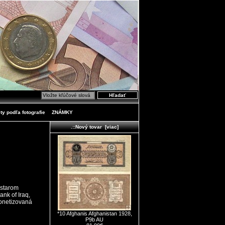
ty podľa fotografie
ZNÁMKY
.::Nový tovar [viac]
 starom
nk of Iraq,
onetizovaná
*10 Afghanis Afghanistan 1928,
P9b AU