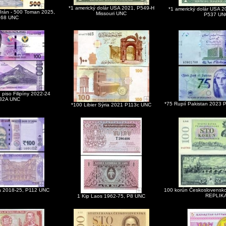
*1 americký dolár USA 2021, P549-H
*1 americký dolár USA 2
v Irán - 500 Toman 2025,
Missouri UNC
P537 UN
168 UNC
h piso Filipíny 2022-24
32A UNC
*75 Rupií Pakistan 2023
*100 Libier Sýria 2021 P113c UNC
ia 2018-25, P112 UNC
100 korún Československ
REPLIK
1 Kip Laos 1962-75, P8 UNC