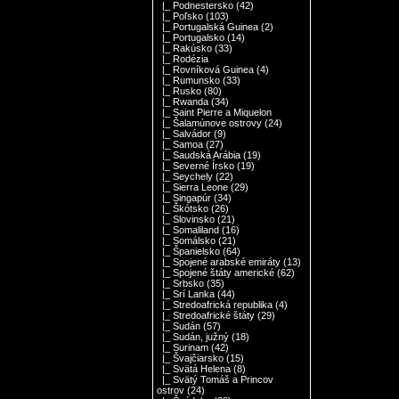
|_ Podnestersko
(42)
|_ Poľsko
(103)
|_ Portugalská Guinea
(2)
|_ Portugalsko
(14)
|_ Rakúsko
(33)
|_ Rodézia
|_ Rovníková Guinea
(4)
|_ Rumunsko
(33)
|_ Rusko
(80)
|_ Rwanda
(34)
|_ Saint Pierre a Miquelon
|_ Šalamúnove ostrovy
(24)
|_ Salvádor
(9)
|_ Samoa
(27)
|_ Saudská Arábia
(19)
|_ Severné Írsko
(19)
|_ Seychely
(22)
|_ Sierra Leone
(29)
|_ Singapúr
(34)
|_ Škótsko
(26)
|_ Slovinsko
(21)
|_ Somaliland
(16)
|_ Somálsko
(21)
|_ Španielsko
(64)
|_ Spojené arabské emiráty
(13)
|_ Spojené štáty americké
(62)
|_ Srbsko
(35)
|_ Srí Lanka
(44)
|_ Stredoafrická republika
(4)
|_ Stredoafrické štáty
(29)
|_ Sudán
(57)
|_ Sudán, južný
(18)
|_ Surinam
(42)
|_ Švajčiarsko
(15)
|_ Svätá Helena
(8)
|_ Svätý Tomáš a Princov
ostrov
(24)