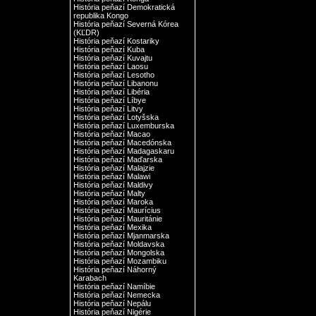
História peňazí Demokratická
republika Kongo
História peňazí Severná Kórea
(KĽDR)
História peňazí Kostariky
História peňazí Kuba
História peňazí Kuvajtu
História peňazí Laosu
História peňazí Lesotho
História peňazí Libanonu
História peňazí Libéria
História peňazí Líbye
História peňazí Litvy
História peňazí Lotyšska
História peňazí Luxemburska
História peňazí Macao
História peňazí Macedónska
História peňazí Madagaskaru
História peňazí Maďarska
História peňazí Malajzie
História peňazí Malawi
História peňazí Maldivy
História peňazí Malty
História peňazí Maroka
História peňazí Maurícius
História peňazí Mauritánie
História peňazí Mexika
História peňazí Mjanmarska
História peňazí Moldavska
História peňazí Mongolska
História peňazí Mozambiku
História peňazí Náhorný
Karabach
História peňazí Namíbie
História peňazí Nemecka
História peňazí Nepálu
História peňazí Nigérie