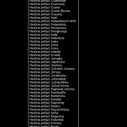
História peňazí Guatemaly
História peňazí Guernsey
História peňazí Guinei
História peňazí Guinei Bissau
História peňazí Guyany
História peňazí Haiti
História peňazí Holandských Antíl
História peňazí Holandska
História peňazí Hondurasu
História peňazí Hongkongu
História peňazí Indie
História peňazí Indonézie
História peňazí Iraku
História peňazí Iránu
História peňazí Írska
História peňazí Islandu
História peňazí Izraelu
História peňazí Jamajky
História peňazí Japonska
História peňazí Jemenu
História peňazí Južného Jemenu
História peňazí Jersey
História peňazí Jordánska
História peňazí Juhoslávie
História peňazí Južnej Afriky
História peňazí Južná Kórea
História peňazí Kajmanie ostrovy
História peňazí Kambodže
História peňazí Kamerunu
História peňazí Kanady
História peňazí Kapverdy
História peňazí Kataru
História peňazí Kazachstanu
História peňazí Keňa
História peňazí Kirgizska
História peňazí Kolumbia
História peňazí Komory
História peňazí Konga