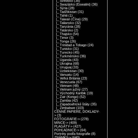
|_ Švédsko
(38)
|_ Swazijsko (Eswatini)
(36)
|_ Sýria
(28)
|_ Tadžikistan
(31)
|_ Tahiti
(1)
|_ Taiwan (Čína)
(29)
|_ Taliansko
(32)
|_ Tanzánia
(28)
|_ Tatársko
(2)
|_ Thajsko
(54)
|_ Timor
(3)
|_ Tonga
(26)
|_ Trinidad a Tobago
(24)
|_ Tunisko
(31)
|_ Turecko
(45)
|_ Turkménsko
(36)
|_ Uganda
(43)
|_ Ukrajina
(68)
|_ Uruguaj
(33)
|_ Uzbekistan
(30)
|_ Vanuatu
(14)
|_ Veľká Británia
(23)
|_ Venezuela
(67)
|_ Vietnam
(48)
|_ Vietnam južný
(27)
|_ Východný Karibik
(19)
|_ Zair (Kongo)
(52)
|_ Zambia
(42)
|_ Západoafrické štáty
(35)
|_ Zimbabwe
(103)
CENNÉ PAPIERE, DOKLADY-
>
(3)
FOTOGRAFIE->
(278)
MINCE->
(409)
PLAGÁTY->
(427)
POHĽADNICE->
(64)
Portréty podľa fotografie
(8)
ZNÁMKY->
(640)