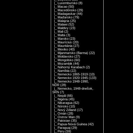
|_ Luxembursko
(8)
|_ Macao
(50)
|_ Macedónsko
(29)
|_ Madagaskar
(44)
|_ Maďarsko
(79)
|_ Malajzia
(25)
|_ Malawi
(52)
|_ Maldivy
(23)
|_ Mali
(2)
|_ Malta
(3)
|_ Maroko
(23)
|_ Maurícius
(20)
|_ Mauritánia
(27)
|_ Mexiko
(40)
|_ Mjanmarsko (Barma)
(22)
|_ Moldavsko
(27)
|_ Mongolsko
(60)
|_ Mozambik
(44)
|_ Náhorný Karabach
(2)
|_ Namíbia
(22)
|_ Nemecko 1865-1919
(10)
|_ Nemecko 1920-1945
(133)
|_ Nemecko 1948-1990,
NDR
(28)
|_ Nemecko, 1948-dnešok,
SRN
(7)
|_ Nepál
(66)
|_ Nigéria
(45)
|_ Nikaragua
(62)
|_ Nórsko
(10)
|_ Nový Zéland
(17)
|_ Omán
(28)
|_ Ostrov Man
(9)
|_ Pakistan
(35)
|_ Papua-Nová Guinea
(42)
|_ Paraguaj
(29)
|_ Peru
(59)