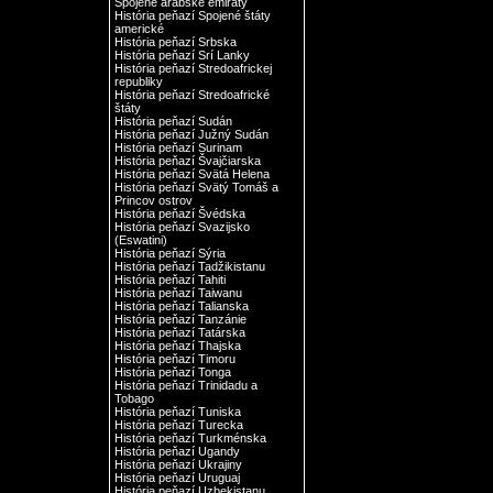
Spojené arabské emiráty
História peňazí Spojené štáty
americké
História peňazí Srbska
História peňazí Srí Lanky
História peňazí Stredoafrickej
republiky
História peňazí Stredoafrické
štáty
História peňazí Sudán
História peňazí Južný Sudán
História peňazí Surinam
História peňazí Švajčiarska
História peňazí Svätá Helena
História peňazí Svätý Tomáš a
Princov ostrov
História peňazí Švédska
História peňazí Svazijsko
(Eswatini)
História peňazí Sýria
História peňazí Tadžikistanu
História peňazí Tahiti
História peňazí Taiwanu
História peňazí Talianska
História peňazí Tanzánie
História peňazí Tatárska
História peňazí Thajska
História peňazí Timoru
História peňazí Tonga
História peňazí Trinidadu a
Tobago
História peňazí Tuniska
História peňazí Turecka
História peňazí Turkménska
História peňazí Ugandy
História peňazí Ukrajiny
História peňazí Uruguaj
História peňazí Uzbekistanu