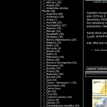
zväčšiť obr
|_ Alžírsko
(22)
|_ Angola
(50)
|_ Antarktída, Arktída,
Pacifik
(36)
Saddám Husajn A
|_ Argentína
(80)
júla 1979 do 9.
|_ Arménsko
(29)
decembra 2003 a
|_ Aruba
(7)
|_ Austrália
(22)
bol odsúdený ir
|_ Azerbajdžan
(27)
popravený v B
|_ Bahamy
(25)
|_ Bahrajn
(14)
Iracký dinár (arabsky: دينار, kód: IQD) je mena v Iraku. Vydáva ju Centrálna ba
|_ Bangladéš
(65)
(فلس), aj ke
|_ Barbados
(30)
|_ Barma (Mjanmarsko)
(25)
|_ Belgicko
(11)
Irak, dlhý tvar 
|_ Belize
(18)
|_ Bermudy
(4)
Kód: bank
|_ Bhután
(33)
|_ Biafra
(3)
|_ Bielorusko
(43)
|_ Bolívia
(49)
|_ Bosna a Hercegovina
(51)
|_ Botswana
(16)
|_ Brazília
(74)
napísať hodnote
|_ Brunej
(16)
|_ Bulharsko
(55)
|_ Burundi
(29)
|_ Čad
(10)
|_ Česko - Slovensko->
(70)
|_ Chorvátsko
(48)
|_ Čierna Hora
|_ Čile
(24)
|_ Čína
(92)
|_ Cookove ostrovy
(10)
|_ Cyprus
(8)
|_ Dánsko
(7)
|_ Dominikánska republika
(34)