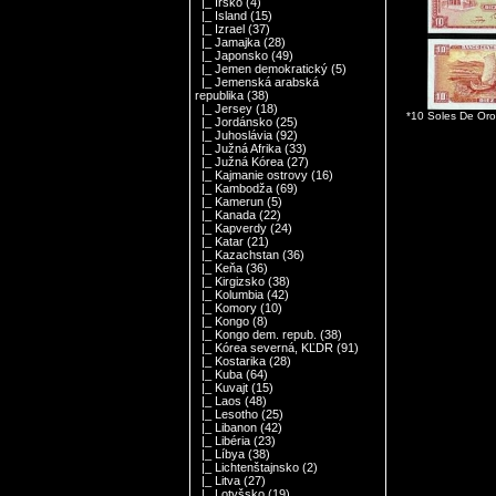
|_ Írsko
(4)
|_ Island
(15)
|_ Izrael
(37)
|_ Jamajka
(28)
|_ Japonsko
(49)
|_ Jemen demokratický
(5)
|_ Jemenská arabská
republika
(38)
|_ Jersey
(18)
*10 Soles De Or
|_ Jordánsko
(25)
|_ Juhoslávia
(92)
|_ Južná Afrika
(33)
|_ Južná Kórea
(27)
|_ Kajmanie ostrovy
(16)
|_ Kambodža
(69)
|_ Kamerun
(5)
|_ Kanada
(22)
|_ Kapverdy
(24)
|_ Katar
(21)
|_ Kazachstan
(36)
|_ Keňa
(36)
|_ Kirgizsko
(38)
|_ Kolumbia
(42)
|_ Komory
(10)
|_ Kongo
(8)
|_ Kongo dem. repub.
(38)
|_ Kórea severná, KĽDR
(91)
|_ Kostarika
(28)
|_ Kuba
(64)
|_ Kuvajt
(15)
|_ Laos
(48)
|_ Lesotho
(25)
|_ Libanon
(42)
|_ Libéria
(23)
|_ Líbya
(38)
|_ Lichtenštajnsko
(2)
|_ Litva
(27)
|_ Lotyšsko
(19)