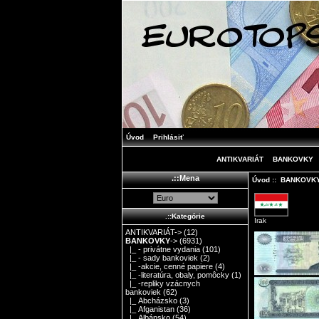
Úvod
Prihlásiť
ANTIKVARIÁT
BANKOVKY
.::Mena
Úvod
::
BANKOVK
.::Kategórie
Irak
ANTIKVARIÁT->
(12)
BANKOVKY
->
(6931)
|_ - privátne vydania
(101)
|_ - sady bankoviek
(2)
|_ -akcie, cenné papiere
(4)
|_ -literatúra, obaly, pomôcky
(1)
|_ -repliky vzácnych
bankoviek
(62)
|_ Abcházsko
(3)
|_ Afganistan
(36)
|_ Albánsko
(54)