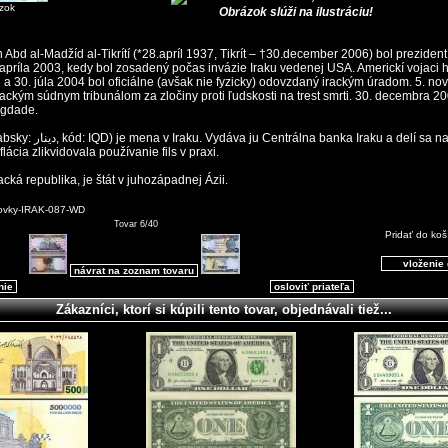
ázok
Obrázok slúži na ilustráciu!
bd al-Madžíd al-Tikrítí (*28.apríl 1937, Tikrít – †30.december 2006) bol prezident
 apríla 2003, kedy bol zosadený počas invázie Iraku vedenej USA. Americkí vojaci h
 30. júla 2004 bol oficiálne (avšak nie fyzicky) odovzdaný irackým úradom. 5. n
ackým súdnym tribunálom za zločiny proti ľudskosti na trest smrti. 30. decembra 2
agdade.
nka Iraku a delí sa na 1000 fils
ď inflácia zlikvidovala používanie fils v praxi.
Iracká republika, je štát v juhozápadnej Ázii.
ovky-IRAK-087-WD
Tovar 6/40
Pridať do koš
návrat na zoznam tovaru
nie
osloviť priateľa
Zákazníci, ktorí si kúpili tento tovar, objednávali tiež...