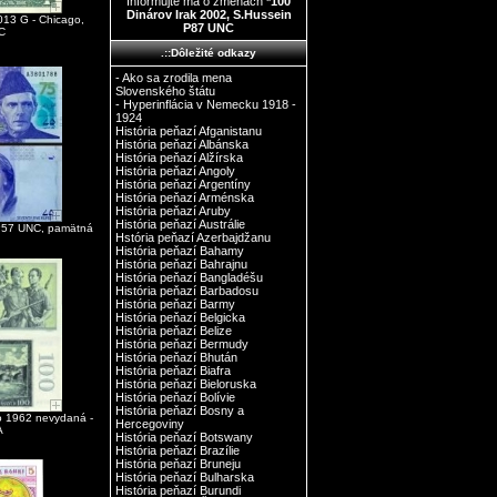
Informujte ma o zmenách
*100
Dinárov Irak 2002, S.Hussein
013 G - Chicago,
P87 UNC
C
.::Dôležité odkazy
- Ako sa zrodila mena
Slovenského štátu
- Hyperinflácia v Nemecku 1918 -
1924
História peňazí Afganistanu
História peňazí Albánska
História peňazí Alžírska
História peňazí Angoly
História peňazí Argentíny
História peňazí Arménska
História peňazí Aruby
História peňazí Austrálie
 P57 UNC, pamätná
Hstória peňazí Azerbajdžanu
História peňazí Bahamy
História peňazí Bahrajnu
História peňazí Bangladéšu
História peňazí Barbadosu
História peňazí Barmy
História peňazí Belgicka
História peňazí Belize
História peňazí Bermudy
História peňazí Bhután
História peňazí Biafra
História peňazí Bieloruska
História peňazí Bolívie
História peňazí Bosny a
o 1962 nevydaná -
Hercegoviny
A
História peňazí Botswany
História peňazí Brazílie
História peňazí Bruneju
História peňazí Bulharska
História peňazí Burundi