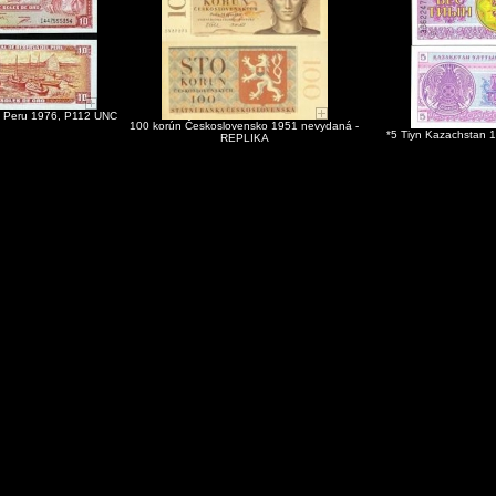
o Peru 1976, P112 UNC
100 korún Československo 1951 nevydaná -
*5 Tiyn Kazachstan 
REPLIKA