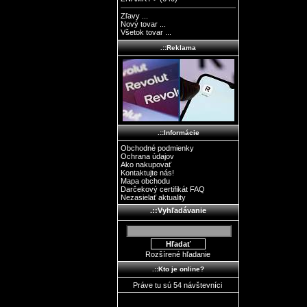
Zľavy ...
Nový tovar ...
Všetok tovar ...
.::Reklama
.::Informácie
Obchodné podmienky
Ochrana údajov
Ako nakupovať
Kontaktujte nás!
Mapa obchodu
Darčekový certifikát FAQ
Nezasielať aktuality
.::Vyhľadávanie
Rozšírené hľadanie
.::Kto je online?
Práve tu sú 54 návštevníci