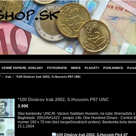
CENNÉ PAPIERE, DOKLADY
FOTOGRAFIE
MINCE
PLAGÁTY
POHĽADNICE
Portré
Y
::
Irak
:: *100 Dinárov Irak 2002, S.Hussein P87 UNC
*100 Dinárov Irak 2002, S.Hussein P87 UNC
3.99€
Stav bankovky: UNC/N. Vpravo Saddam Hussein, na rube Shenashils v
Baghdade. 2002/AH1422 - podpis 14b. One Hundred Dinars - Central Ba
rozmer 160 x 70 mm (bez bezpečnostných prvkov). Bankovka bola dem
15.1.2004