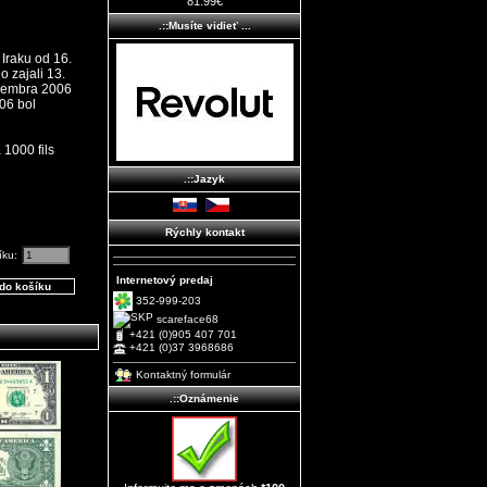
81.99€
.::Musíte vidieť ...
 Iraku od 16.
o zajali 13.
ovembra 2006
006 bol
.::Jazyk
Rýchly kontakt
íku:
Internetový predaj
352-999-203
scareface68
+421 (0)905 407 701
+421 (0)37 3968686
Kontaktný formulár
.::Oznámenie