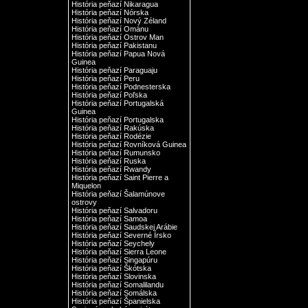
História peňazí Nikaragua
História peňazí Nórska
História peňazí Nový Zéland
História peňazí Ománu
História peňazí Ostrov Man
História peňazí Pakistanu
História peňazí Papua Nová
Guinea
História peňazí Paraguaju
História peňazí Peru
História peňazí Podnesterska
História peňazí Poľska
História peňazí Portugalská
Guinea
História peňazí Portugalska
História peňazí Rakúska
História peňazí Rodézie
História peňazí Rovníková Guinea
História peňazí Rumunsko
História peňazí Ruska
História peňazí Rwandy
História peňazí Saint Pierre a
Miquelon
História peňazí Šalamúnove
ostrovy
História peňazí Salvadoru
História peňazí Samoa
História peňazí Saudskej Arábie
História peňazí Severné Írsko
História peňazí Seychely
História peňazí Sierra Leone
História peňazí Singapúru
História peňazí Škótska
História peňazí Slovinska
História peňazí Somalilandu
História peňazí Somálska
História peňazí Španielska