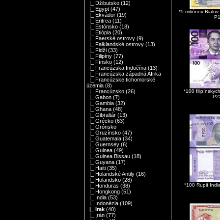
|_ Džibutsko
(12)
|_ Egypt
(47)
*5 miliónov Rialo
|_ Ekvádor
(19)
P
|_ Eritrea
(11)
|_ Estónsko
(18)
|_ Etiópia
(20)
|_ Faerské ostrovy
(9)
|_ Falklandské ostrovy
(13)
|_ Fidži
(33)
|_ Filipíny
(77)
|_ Fínsko
(12)
|_ Francúzska Indočína
(13)
|_ Francúzska západná Afrika
|_ Francúzske tichomorské
územia
(8)
*100 filipínskyc
|_ Francúzsko
(26)
P2
|_ Gabon
(7)
|_ Gambia
(32)
|_ Ghana
(48)
|_ Gibraltár
(13)
|_ Grécko
(63)
|_ Grónsko
|_ Gruzínsko
(47)
|_ Guatemala
(34)
|_ Guernsey
(6)
|_ Guinea
(49)
|_ Guinea Bissau
(18)
|_ Guyana
(17)
|_ Haiti
(35)
|_ Holandské Antily
(16)
|_ Holandsko
(28)
*100 Rupií Ind
|_ Honduras
(38)
|_ Hongkong
(51)
|_ India
(53)
|_ Indonézia
(109)
|_ Irak
(40)
|_ Irán
(77)