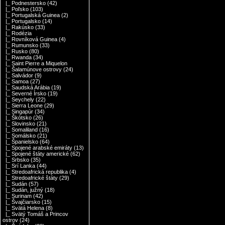
|_ Podnestersko
(42)
|_ Poľsko
(103)
|_ Portugalská Guinea
(2)
|_ Portugalsko
(14)
|_ Rakúsko
(33)
|_ Rodézia
|_ Rovníková Guinea
(4)
|_ Rumunsko
(33)
|_ Rusko
(80)
|_ Rwanda
(34)
|_ Saint Pierre a Miquelon
|_ Šalamúnove ostrovy
(24)
|_ Salvádor
(9)
|_ Samoa
(27)
|_ Saudská Arábia
(19)
|_ Severné Írsko
(19)
|_ Seychely
(22)
|_ Sierra Leone
(29)
|_ Singapúr
(34)
|_ Škótsko
(26)
|_ Slovinsko
(21)
|_ Somaliland
(16)
|_ Somálsko
(21)
|_ Španielsko
(64)
|_ Spojené arabské emiráty
(13)
|_ Spojené štáty americké
(62)
|_ Srbsko
(35)
|_ Srí Lanka
(44)
|_ Stredoafrická republika
(4)
|_ Stredoafrické štáty
(29)
|_ Sudán
(57)
|_ Sudán, južný
(18)
|_ Surinam
(42)
|_ Švajčiarsko
(15)
|_ Svätá Helena
(8)
|_ Svätý Tomáš a Princov
ostrov
(24)