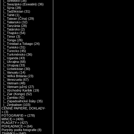
|_ Švédsko
(38)
|_ Swazijsko (Eswatini)
(36)
|_ Sýria
(28)
|_ Tadžikistan
(31)
|_ Tahiti
(1)
|_ Taiwan (Čína)
(29)
|_ Taliansko
(32)
|_ Tanzánia
(28)
|_ Tatársko
(2)
|_ Thajsko
(54)
|_ Timor
(3)
|_ Tonga
(26)
|_ Trinidad a Tobago
(24)
|_ Tunisko
(31)
|_ Turecko
(45)
|_ Turkménsko
(36)
|_ Uganda
(43)
|_ Ukrajina
(68)
|_ Uruguaj
(33)
|_ Uzbekistan
(30)
|_ Vanuatu
(14)
|_ Veľká Británia
(23)
|_ Venezuela
(67)
|_ Vietnam
(48)
|_ Vietnam južný
(27)
|_ Východný Karibik
(19)
|_ Zair (Kongo)
(52)
|_ Zambia
(42)
|_ Západoafrické štáty
(35)
|_ Zimbabwe
(103)
CENNÉ PAPIERE, DOKLADY-
>
(3)
FOTOGRAFIE->
(278)
MINCE->
(409)
PLAGÁTY->
(427)
POHĽADNICE->
(64)
Portréty podľa fotografie
(8)
ZNÁMKY->
(640)