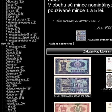
|_ Džibutsko
(12)
V obehu sú mince nominálnych
|_ Egypt
(47)
|_ Ekvádor
(19)
používané mince 1 a 5 lei.
|_ Eritrea
(11)
|_ Estónsko
(18)
|_ Etiópia
(20)
|_ Faerské ostrovy
(9)
Kód: bankovky-MOLDAVSKO-15c-TD
|_ Falklandské ostrovy
(13)
|_ Fidži
(33)
Tovar 9/27
|_ Filipíny
(77)
|_ Fínsko
(12)
|_ Francúzska Indočína
(13)
|_ Francúzska západná Afrika
návrat na zoznam t
|_ Francúzske tichomorské
územia
(8)
napísať hodnotenie
|_ Francúzsko
(26)
|_ Gabon
(7)
Zákazníci, ktorí si 
|_ Gambia
(32)
|_ Ghana
(48)
|_ Gibraltár
(13)
|_ Grécko
(63)
|_ Grónsko
|_ Gruzínsko
(47)
|_ Guatemala
(34)
|_ Guernsey
(6)
|_ Guinea
(49)
|_ Guinea Bissau
(18)
|_ Guyana
(17)
|_ Haiti
(35)
|_ Holandské Antily
(16)
*1000 C
|_ Holandsko
(28)
|_ Honduras
(38)
5 Lei Moldavsko 1992, P6 UNC
|_ Hongkong
(51)
|_ India
(53)
|_ Indonézia
(109)
|_ Irak
(37)
|_ Irán
(77)