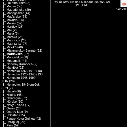
*50 Dolárov Trinidad a Tobago 2006(2012),
|_ Luxembursko
(8)
P50 UNC
|_ Macao
(50)
*10 Lei
|_ Macedónsko
(29)
|_ Madagaskar
(44)
|_ Maďarsko
(79)
|_ Malajzia
(25)
|_ Malawi
(52)
|_ Maldivy
(23)
|_ Mali
(2)
|_ Malta
(3)
|_ Maroko
(23)
|_ Maurícius
(20)
|_ Mauritánia
(27)
|_ Mexiko
(40)
|_ Mjanmarsko (Barma)
(22)
|_ Moldavsko
(27)
|_ Mongolsko
(60)
|_ Mozambik
(44)
|_ Náhorný Karabach
(2)
|_ Namíbia
(22)
|_ Nemecko 1865-1919
(10)
|_ Nemecko 1920-1945
(133)
|_ Nemecko 1948-1990,
NDR
(28)
|_ Nemecko, 1948-dnešok,
SRN
(7)
|_ Nepál
(66)
|_ Nigéria
(45)
|_ Nikaragua
(62)
|_ Nórsko
(10)
|_ Nový Zéland
(17)
|_ Omán
(28)
|_ Ostrov Man
(9)
|_ Pakistan
(35)
|_ Papua-Nová Guinea
(42)
|_ Paraguaj
(29)
|_ Peru
(59)