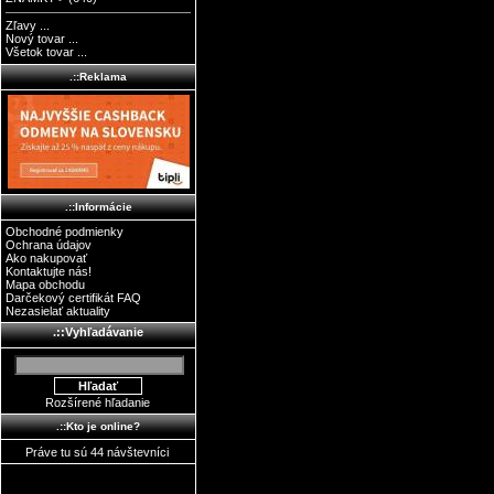
Zľavy ...
Nový tovar ...
Všetok tovar ...
.::Reklama
.::Informácie
Obchodné podmienky
Ochrana údajov
Ako nakupovať
Kontaktujte nás!
Mapa obchodu
Darčekový certifikát FAQ
Nezasielať aktuality
.::Vyhľadávanie
Rozšírené hľadanie
.::Kto je online?
Práve tu sú 44 návštevníci