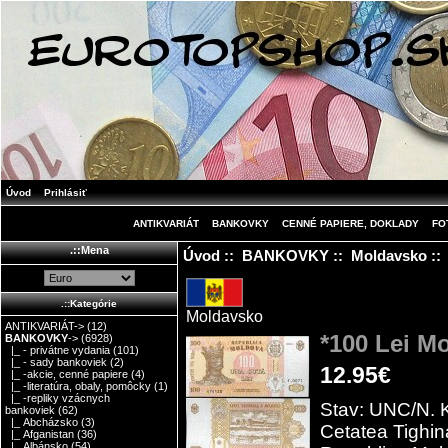
Úvod
Prihlásiť
ANTIKVARIÁT
BANKOVKY
CENNÉ PAPIERE, DOKLADY
FO
.::Mena
Úvod
::
BANKOVKY
::
Moldavsko
::
.::Kategórie
Moldavsko
ANTIKVARIÁT->
(12)
*100 Lei M
BANKOVKY
->
(6928)
|_ - privátne vydania
(101)
|_ - sady bankoviek
(2)
12.95€
|_ -akcie, cenné papiere
(4)
|_ -literatúra, obaly, pomôcky
(1)
|_ -repliky vzácnych
Stav: UNC/N. K
bankoviek
(62)
|_ Abcházsko
(3)
Cetatea Tighin
|_ Afganistan
(36)
|_ Albánsko
(54)