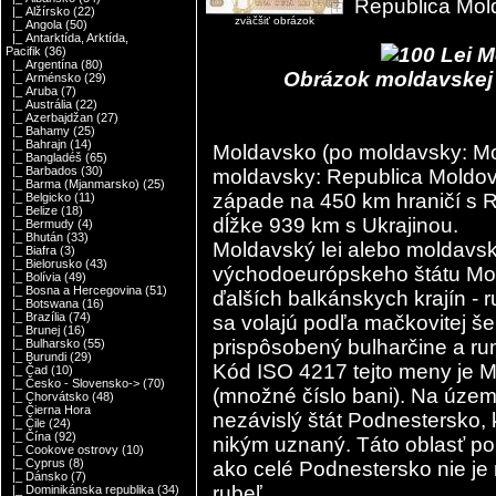
Republica Mol
|_ Alžírsko
(22)
zväčšiť obrázok
|_ Angola
(50)
|_ Antarktída, Arktída,
Pacifik
(36)
|_ Argentína
(80)
Obrázok moldavskej b
|_ Arménsko
(29)
|_ Aruba
(7)
|_ Austrália
(22)
|_ Azerbajdžan
(27)
|_ Bahamy
(25)
|_ Bahrajn
(14)
Moldavsko (po moldavsky: Mol
|_ Bangladéš
(65)
|_ Barbados
(30)
moldavsky: Republica Moldova
|_ Barma (Mjanmarsko)
(25)
západe na 450 km hraničí s 
|_ Belgicko
(11)
|_ Belize
(18)
dĺžke 939 km s Ukrajinou.
|_ Bermudy
(4)
|_ Bhután
(33)
Moldavský lei alebo moldavský
|_ Biafra
(3)
|_ Bielorusko
(43)
východoeurópskeho štátu Mol
|_ Bolívia
(49)
|_ Bosna a Hercegovina
(51)
ďalších balkánskych krajín - 
|_ Botswana
(16)
|_ Brazília
(74)
sa volajú podľa mačkovitej še
|_ Brunej
(16)
prispôsobený bulharčine a ru
|_ Bulharsko
(55)
|_ Burundi
(29)
Kód ISO 4217 tejto meny je M
|_ Čad
(10)
|_ Česko - Slovensko->
(70)
(množné číslo bani). Na územ
|_ Chorvátsko
(48)
|_ Čierna Hora
nezávislý štát Podnestersko, 
|_ Čile
(24)
|_ Čína
(92)
nikým uznaný. Táto oblasť po
|_ Cookove ostrovy
(10)
|_ Cyprus
(8)
ako celé Podnestersko nie j
|_ Dánsko
(7)
rubeľ.
|_ Dominikánska republika
(34)