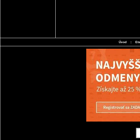
Úvod
::
Et