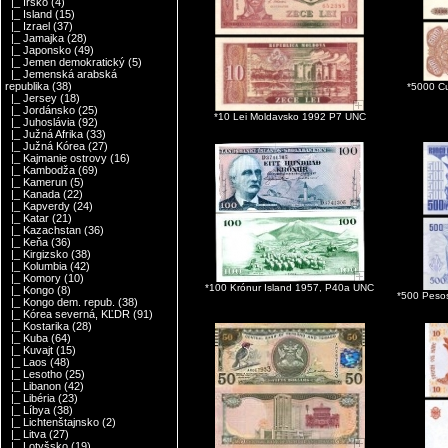
|_ Írsko
(4)
|_ Island
(15)
|_ Izrael
(37)
|_ Jamajka
(28)
|_ Japonsko
(49)
|_ Jemen demokratický
(5)
|_ Jemenská arabská
republika
(38)
*5000 C
|_ Jersey
(18)
|_ Jordánsko
(25)
*10 Lei Moldavsko 1992 P7 UNC
|_ Juhoslávia
(92)
|_ Južná Afrika
(33)
|_ Južná Kórea
(27)
|_ Kajmanie ostrovy
(16)
|_ Kambodža
(69)
|_ Kamerun
(5)
|_ Kanada
(22)
|_ Kapverdy
(24)
|_ Katar
(21)
|_ Kazachstan
(36)
|_ Keňa
(36)
|_ Kirgizsko
(38)
|_ Kolumbia
(42)
|_ Komory
(10)
*100 Krónur Island 1957, P40a UNC
|_ Kongo
(8)
*500 Peso
|_ Kongo dem. repub.
(38)
|_ Kórea severná, KĽDR
(91)
|_ Kostarika
(28)
|_ Kuba
(64)
|_ Kuvajt
(15)
|_ Laos
(48)
|_ Lesotho
(25)
|_ Libanon
(42)
|_ Libéria
(23)
|_ Líbya
(38)
|_ Lichtenštajnsko
(2)
|_ Litva
(27)
|_ Lotyšsko
(19)