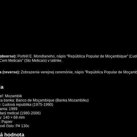
(obverse):
Portrét E. Mondlaneho, nápis "República Popular de Moçambique" (Ľud
em Meticais" (Sto Meticais) v latinke.
 (reverse):
Zobrazenie verejnej ceremónie, nápis "República Popular de Moçambi
.
ia
eľ:
Mozambik
ca banka: Banco de Moçambique (Banka Mozambiku)
: Ľudová republika (1975-1990)
ania: 1989
tarý metical (1980-2006)
: 140 × 68 mm
: Papier
ové číslo: P# 130c
ká hodnota