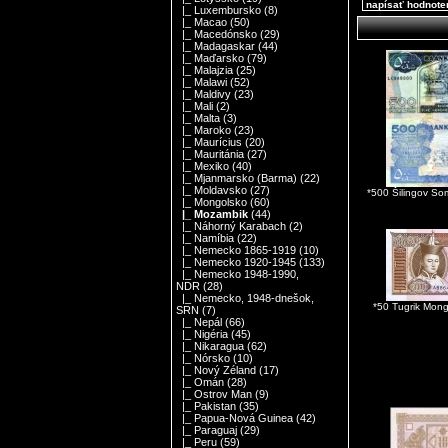
napísať hodnote
|_ Luxembursko
(8)
|_ Macao
(50)
|_ Macedónsko
(29)
|_ Madagaskar
(44)
|_ Maďarsko
(79)
|_ Malajzia
(25)
|_ Malawi
(52)
|_ Maldivy
(23)
|_ Mali
(2)
|_ Malta
(3)
|_ Maroko
(23)
|_ Maurícius
(20)
|_ Mauritánia
(27)
|_ Mexiko
(40)
|_ Mjanmarsko (Barma)
(22)
|_ Moldavsko
(27)
*500 Šilingov So
|_ Mongolsko
(60)
|_ Mozambik
(44)
|_ Náhorný Karabach
(2)
|_ Namíbia
(22)
|_ Nemecko 1865-1919
(10)
|_ Nemecko 1920-1945
(133)
|_ Nemecko 1948-1990,
NDR
(28)
|_ Nemecko, 1948-dnešok,
*50 Tugrik Mon
SRN
(7)
|_ Nepál
(66)
|_ Nigéria
(45)
|_ Nikaragua
(62)
|_ Nórsko
(10)
|_ Nový Zéland
(17)
|_ Omán
(28)
|_ Ostrov Man
(9)
|_ Pakistan
(35)
|_ Papua-Nová Guinea
(42)
|_ Paraguaj
(29)
|_ Peru
(59)