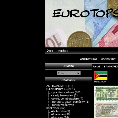
Úvod
Prihlásiť
ANTIKVARIÁT
BANKOVKY
.::Mena
Úvod
::
BANKOVK
.::Kategórie
Mozambik
ANTIKVARIÁT->
(12)
BANKOVKY
->
(6931)
|_ - privátne vydania
(101)
|_ - sady bankoviek
(2)
|_ -akcie, cenné papiere
(4)
|_ -literatúra, obaly, pomôcky
(1)
|_ -repliky vzácnych
bankoviek
(62)
|_ Abcházsko
(3)
|_ Afganistan
(36)
|_ Albánsko
(54)