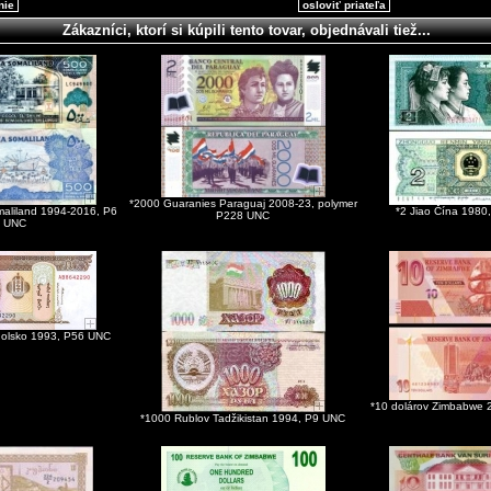
nie
osloviť priateľa
Zákazníci, ktorí si kúpili tento tovar, objednávali tiež...
*2000 Guaranies Paraguaj 2008-23, polymer
maliland 1994-2016, P6
*2 Jiao Čína 198
P228 UNC
UNC
golsko 1993, P56 UNC
*10 dolárov Zimbabwe
*1000 Rublov Tadžikistan 1994, P9 UNC