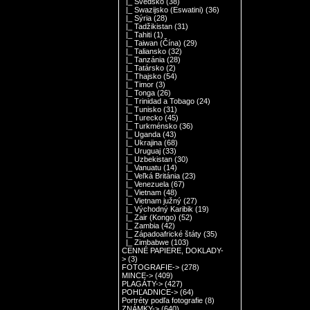
|_ Švédsko
(38)
|_ Swazijsko (Eswatini)
(36)
|_ Sýria
(28)
|_ Tadžikistan
(31)
|_ Tahiti
(1)
|_ Taiwan (Čína)
(29)
|_ Taliansko
(32)
|_ Tanzánia
(28)
|_ Tatársko
(2)
|_ Thajsko
(54)
|_ Timor
(3)
|_ Tonga
(26)
|_ Trinidad a Tobago
(24)
|_ Tunisko
(31)
|_ Turecko
(45)
|_ Turkménsko
(36)
|_ Uganda
(43)
|_ Ukrajina
(68)
|_ Uruguaj
(33)
|_ Uzbekistan
(30)
|_ Vanuatu
(14)
|_ Veľká Británia
(23)
|_ Venezuela
(67)
|_ Vietnam
(48)
|_ Vietnam južný
(27)
|_ Východný Karibik
(19)
|_ Zair (Kongo)
(52)
|_ Zambia
(42)
|_ Západoafrické štáty
(35)
|_ Zimbabwe
(103)
CENNÉ PAPIERE, DOKLADY-
>
(3)
FOTOGRAFIE->
(278)
MINCE->
(409)
PLAGÁTY->
(427)
POHĽADNICE->
(64)
Portréty podľa fotografie
(8)
ZNÁMKY->
(640)