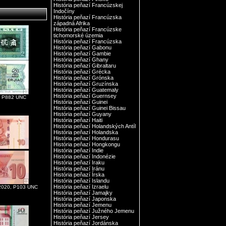
História peňazí Francúzskej
Indočíny
História peňazí Francúzska
západná Afrika
História peňazí Francúzske
tichomorské územia
História peňazí Francúzska
História peňazí Gabonu
História peňazí Gambie
História peňazí Ghany
História peňazí Gibraltaru
História peňazí Grécka
História peňazí Grónska
História peňazí Gruzínska
História peňazí Guatemaly
História peňazí Guernsey
0, P882 UNC
História peňazí Guinei
História peňazí Guinei Bissau
História peňazí Guyany
História peňazí Haiti
História peňazí Holandských Antíl
História peňazí Holandska
História peňazí Hondurasu
História peňazí Hongkongu
História peňazí Indie
História peňazí Indonézie
História peňazí Iraku
História peňazí Iránu
História peňazí Írska
História peňazí Islandu
História peňazí Izraelu
 2020, P103 UNC
História peňazí Jamajky
História peňazí Japonska
História peňazí Jemenu
História peňazí Južného Jemenu
História peňazí Jersey
História peňazí Jordánska