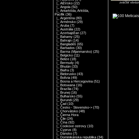
zväčšiť obráz
|_ Alžírsko
(22)
|_ Angola
(50)
|_ Antarktída, Arktída,
Pacifik
(36)
|_ Argentína
(80)
|_ Arménsko
(29)
|_ Aruba
(7)
|_ Austrália
(22)
|_ Azerbajdžan
(27)
|_ Bahamy
(25)
|_ Bahrajn
(14)
|_ Bangladéš
(65)
|_ Barbados
(30)
|_ Barma (Mjanmarsko)
(25)
|_ Belgicko
(11)
|_ Belize
(18)
|_ Bermudy
(4)
|_ Bhután
(33)
|_ Biafra
(3)
|_ Bielorusko
(43)
|_ Bolívia
(49)
|_ Bosna a Hercegovina
(51)
|_ Botswana
(16)
|_ Brazília
(74)
|_ Brunej
(16)
|_ Bulharsko
(55)
|_ Burundi
(29)
|_ Čad
(10)
|_ Česko - Slovensko->
(70)
|_ Chorvátsko
(48)
|_ Čierna Hora
|_ Čile
(24)
|_ Čína
(92)
|_ Cookove ostrovy
(10)
|_ Cyprus
(8)
|_ Dánsko
(7)
|_ Dominikánska republika
(34)