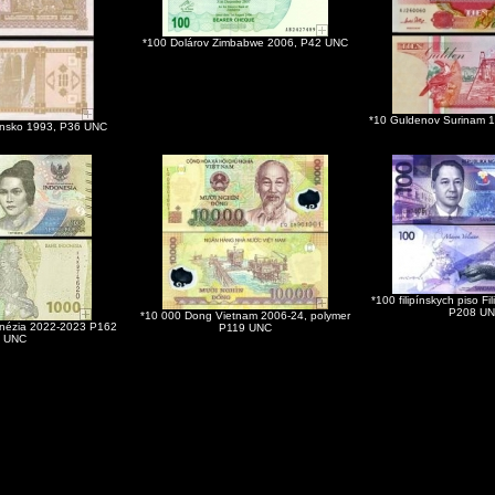
*100 Dolárov Zimbabwe 2006, P42 UNC
*10 Guldenov Surinam 
zínsko 1993, P36 UNC
*100 filipínskych piso F
P208 U
*10 000 Dong Vietnam 2006-24, polymer
onézia 2022-2023 P162
P119 UNC
UNC