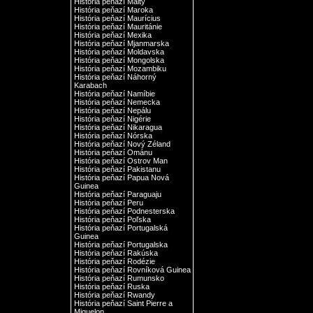
História peňazí Malty
História peňazí Maroka
História peňazí Maurícius
História peňazí Mauritánie
História peňazí Mexika
História peňazí Mjanmarska
História peňazí Moldavska
História peňazí Mongolska
História peňazí Mozambiku
História peňazí Náhorný
Karabach
História peňazí Namíbie
História peňazí Nemecka
História peňazí Nepálu
História peňazí Nigérie
História peňazí Nikaragua
História peňazí Nórska
História peňazí Nový Zéland
História peňazí Ománu
História peňazí Ostrov Man
História peňazí Pakistanu
História peňazí Papua Nová
Guinea
História peňazí Paraguaju
História peňazí Peru
História peňazí Podnesterska
História peňazí Poľska
História peňazí Portugalská
Guinea
História peňazí Portugalska
História peňazí Rakúska
História peňazí Rodézie
História peňazí Rovníková Guinea
História peňazí Rumunsko
História peňazí Ruska
História peňazí Rwandy
História peňazí Saint Pierre a
Miquelon