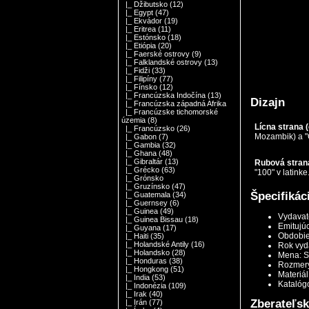
|_ Džibutsko
(12)
|_ Egypt
(47)
|_ Ekvádor
(19)
|_ Eritrea
(11)
|_ Estónsko
(18)
|_ Etiópia
(20)
|_ Faerské ostrovy
(9)
|_ Falklandské ostrovy
(13)
|_ Fidži
(33)
|_ Filipíny
(77)
|_ Fínsko
(12)
|_ Francúzska Indočína
(13)
Dizajn
|_ Francúzska západná Afrika
|_ Francúzske tichomorské
územia
(8)
Lícna strana 
|_ Francúzsko
(26)
Mozambik) a "C
|_ Gabon
(7)
|_ Gambia
(32)
|_ Ghana
(48)
|_ Gibraltár
(13)
Rubová strana
|_ Grécko
(63)
"100" v latinke
|_ Grónsko
|_ Gruzínsko
(47)
Špecifikác
|_ Guatemala
(34)
|_ Guernsey
(6)
|_ Guinea
(49)
Vydavat
|_ Guinea Bissau
(18)
Emitujú
|_ Guyana
(17)
Obdobie
|_ Haiti
(35)
|_ Holandské Antily
(16)
Rok vyd
|_ Holandsko
(28)
Mena: S
|_ Honduras
(38)
Rozmery
|_ Hongkong
(51)
Materiál
|_ India
(53)
Katalóg
|_ Indonézia
(109)
|_ Irak
(40)
Zberateľs
|_ Irán
(77)