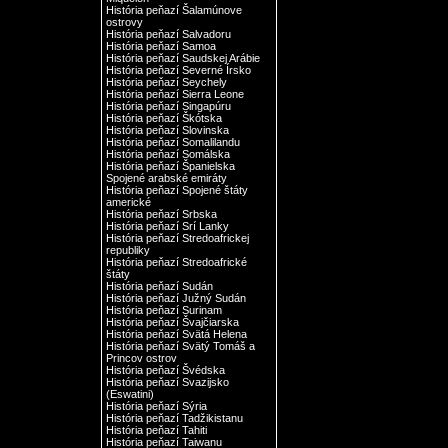
História peňazí Šalamúnove
ostrovy
História peňazí Salvadoru
História peňazí Samoa
História peňazí Saudskej Arábie
História peňazí Severné Írsko
História peňazí Seychely
História peňazí Sierra Leone
História peňazí Singapúru
História peňazí Škótska
História peňazí Slovinska
História peňazí Somalilandu
História peňazí Somálska
História peňazí Španielska
Spojené arabské emiráty
História peňazí Spojené štáty
americké
História peňazí Srbska
História peňazí Srí Lanky
História peňazí Stredoafrickej
republiky
História peňazí Stredoafrické
štáty
História peňazí Sudán
História peňazí Južný Sudán
História peňazí Surinam
História peňazí Švajčiarska
História peňazí Svätá Helena
História peňazí Svätý Tomáš a
Princov ostrov
História peňazí Švédska
História peňazí Svazijsko
(Eswatini)
História peňazí Sýria
História peňazí Tadžikistanu
História peňazí Tahiti
História peňazí Taiwanu