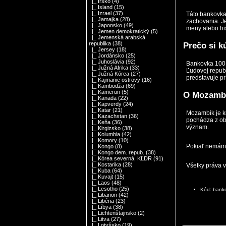
|_ Írsko
(4)
|_ Island
(15)
|_ Izrael
(37)
Táto bankovka
|_ Jamajka
(28)
zachovania. Je
|_ Japonsko
(49)
meny alebo hi
|_ Jemen demokratický
(5)
|_ Jemenská arabská
republika
(38)
Prečo si k
|_ Jersey
(18)
|_ Jordánsko
(25)
|_ Juhoslávia
(92)
Bankovka 100 
|_ Južná Afrika
(33)
Ľudovej repub
|_ Južná Kórea
(27)
predstavuje prí
|_ Kajmanie ostrovy
(16)
|_ Kambodža
(69)
|_ Kamerun
(5)
O Mozamb
|_ Kanada
(22)
|_ Kapverdy
(24)
|_ Katar
(21)
Mozambik
je k
|_ Kazachstan
(36)
pochádza z obd
|_ Keňa
(36)
význam.
|_ Kirgizsko
(38)
|_ Kolumbia
(42)
|_ Komory
(10)
Pokiaľ nemám 
|_ Kongo
(8)
|_ Kongo dem. repub.
(38)
|_ Kórea severná, KĽDR
(91)
|_ Kostarika
(28)
Všetky práva 
|_ Kuba
(64)
|_ Kuvajt
(15)
|_ Laos
(48)
|_ Lesotho
(25)
Kód: bank
|_ Libanon
(42)
|_ Libéria
(23)
|_ Líbya
(38)
|_ Lichtenštajnsko
(2)
|_ Litva
(27)
|_ Lotyšsko
(19)