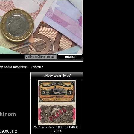
ty podľa fotografie
ZNÁMKY
.::Nový tovar [viac]
ektnom
*5 Pesos Kuba 1896-97 P48 XF
17.99€
1989. Je to