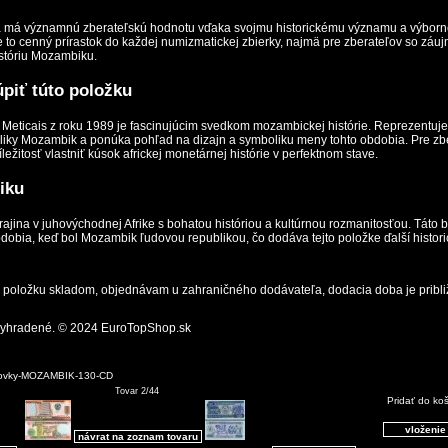
 má významnú zberateľskú hodnotu vďaka svojmu historickému významu a výbor
 to cenný prírastok do každej numizmatickej zbierky, najmä pre zberateľov so záuj
stóriu Mozambiku.
úpiť túto položku
Meticais z roku 1989 je fascinujúcim svedkom mozambickej histórie. Reprezentuj
liky Mozambik a ponúka pohľad na dizajn a symboliku meny tohto obdobia. Pre zb
ležitosť vlastniť kúsok africkej monetárnej histórie v perfektnom stave.
iku
rajina v juhovýchodnej Afrike s bohatou históriou a kultúrnou rozmanitosťou. Táto
obia, keď bol Mozambik ľudovou republikou, čo dodáva tejto položke ďalší histori
položku skladom, objednávam u zahraničného dodávateľa, dodacia doba je pribli
vyhradené. © 2024 EuroTopShop.sk
ovky-MOZAMBIK-130-CD
Tovar 2/44
Pridať do ko
návrat na zoznam tovaru