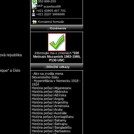
352-999-203
scareface68
+421 (0)905 407 701
+421 (0)37 3968686
Kontaktný formulár
.::Oznámenie
Informujte ma o zmenách
*100
ová republika
Meticais Mozambik 1983-1989,
P130 UNC
.::Dôležité odkazy
que" a číslo
- Ako sa zrodila mena
Slovenského štátu
- Hyperinflácia v Nemecku 1918 -
1924
História peňazí Afganistanu
História peňazí Albánska
História peňazí Alžírska
História peňazí Angoly
História peňazí Argentíny
História peňazí Arménska
História peňazí Aruby
História peňazí Austrálie
Hstória peňazí Azerbajdžanu
História peňazí Bahamy
História peňazí Bahrajnu
História peňazí Bangladéšu
História peňazí Barbadosu