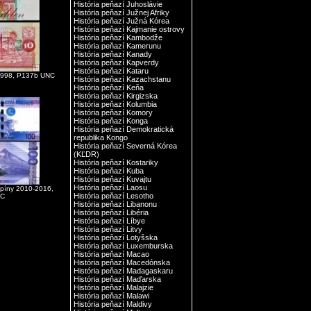
História peňazí Juhoslávie
História peňazí Južnej Afriky
História peňazí Južná Kórea
História peňazí Kajmanie ostrovy
História peňazí Kambodže
História peňazí Kamerunu
História peňazí Kanady
História peňazí Kapverdy
História peňazí Kataru
1998, P137b UNC
História peňazí Kazachstanu
História peňazí Keňa
História peňazí Kirgizska
História peňazí Kolumbia
História peňazí Komory
História peňazí Konga
História peňazí Demokratická
republika Kongo
História peňazí Severná Kórea
(KĽDR)
História peňazí Kostariky
História peňazí Kuba
História peňazí Kuvajtu
História peňazí Laosu
ilipíny 2010-2016,
História peňazí Lesotho
NC
História peňazí Libanonu
História peňazí Libéria
História peňazí Líbye
História peňazí Litvy
História peňazí Lotyšska
História peňazí Luxemburska
História peňazí Macao
História peňazí Macedónska
História peňazí Madagaskaru
História peňazí Maďarska
História peňazí Malajzie
História peňazí Malawi
História peňazí Maldivy