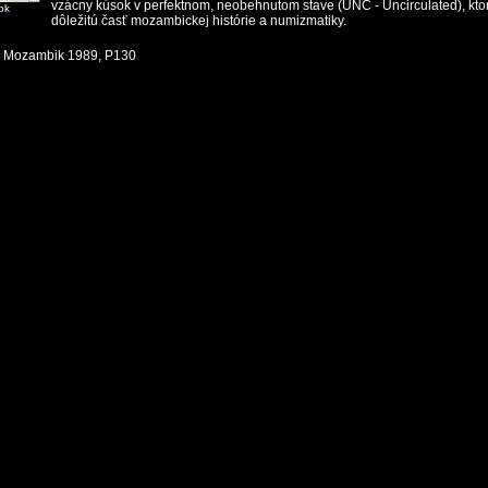
vzácny kúsok v perfektnom, neobehnutom stave (UNC - Uncirculated), kto
ok
dôležitú časť mozambickej histórie a numizmatiky.