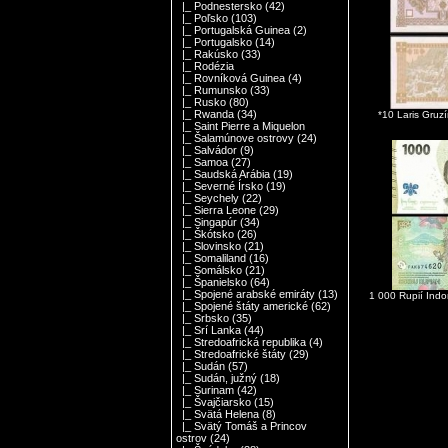
|_ Podnestersko
(42)
|_ Poľsko
(103)
|_ Portugalská Guinea
(2)
|_ Portugalsko
(14)
|_ Rakúsko
(33)
|_ Rodézia
|_ Rovníková Guinea
(4)
|_ Rumunsko
(33)
|_ Rusko
(80)
|_ Rwanda
(34)
*10 Laris Gru
|_ Saint Pierre a Miquelon
|_ Šalamúnove ostrovy
(24)
|_ Salvádor
(9)
|_ Samoa
(27)
|_ Saudská Arábia
(19)
|_ Severné Írsko
(19)
|_ Seychely
(22)
|_ Sierra Leone
(29)
|_ Singapúr
(34)
|_ Škótsko
(26)
|_ Slovinsko
(21)
|_ Somaliland
(16)
|_ Somálsko
(21)
|_ Španielsko
(64)
|_ Spojené arabské emiráty
(13)
1 000 Rupií Ind
|_ Spojené štáty americké
(62)
|_ Srbsko
(35)
|_ Srí Lanka
(44)
|_ Stredoafrická republika
(4)
|_ Stredoafrické štáty
(29)
|_ Sudán
(57)
|_ Sudán, južný
(18)
|_ Surinam
(42)
|_ Švajčiarsko
(15)
|_ Svätá Helena
(8)
|_ Svätý Tomáš a Princov
ostrov
(24)