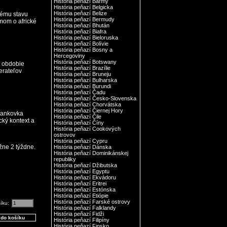
História peňazí Barmy
História peňazí Belgicka
História peňazí Belize
nému stavu
História peňazí Bermudy
mom o africké
História peňazí Bhután
História peňazí Biafra
História peňazí Bieloruska
História peňazí Bolívie
História peňazí Bosny a
Hercegoviny
História peňazí Botswany
e obdobie
História peňazí Brazílie
erateľov
História peňazí Bruneju
História peňazí Bulharska
História peňazí Burundi
História peňazí Čadu
História peňazí Česko-Slovenska
História peňazí Chorvátska
História peňazí Čiernej Hory
 bankovka
História peňazí Čile
cký kontext a
História peňazí Číny
História peňazí Cookových
ostrovov
História peňazí Cypru
žne 2 týždne.
História peňazí Dánska
História peňazí Dominikánskej
republiky
História peňazí Džibutska
História peňazí Egyptu
História peňazí Ekvádoru
História peňazí Eritrei
História peňazí Estónska
História peňazí Etiópie
História peňazí Farské ostrovy
šíku:
História peňazí Falklandy
História peňazí Fidži
História peňazí Filipíny
História peňazí Finsko