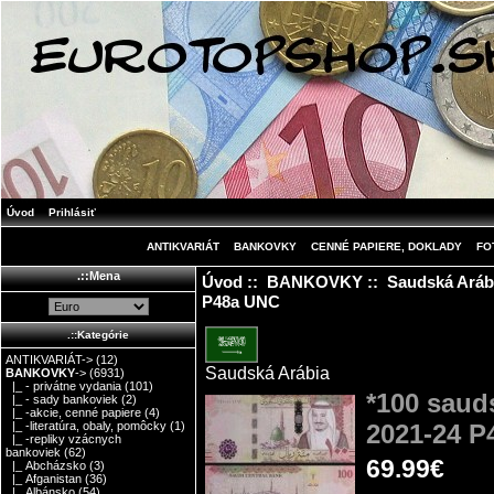
Úvod
Prihlásiť
ANTIKVARIÁT
BANKOVKY
CENNÉ PAPIERE, DOKLADY
FO
.::Mena
Úvod
::
BANKOVKY
::
Saudská Aráb
P48a UNC
.::Kategórie
ANTIKVARIÁT->
(12)
Saudská Arábia
BANKOVKY
->
(6931)
|_ - privátne vydania
(101)
*100 saud
|_ - sady bankoviek
(2)
|_ -akcie, cenné papiere
(4)
2021-24 P
|_ -literatúra, obaly, pomôcky
(1)
|_ -repliky vzácnych
bankoviek
(62)
69.99€
|_ Abcházsko
(3)
|_ Afganistan
(36)
|_ Albánsko
(54)