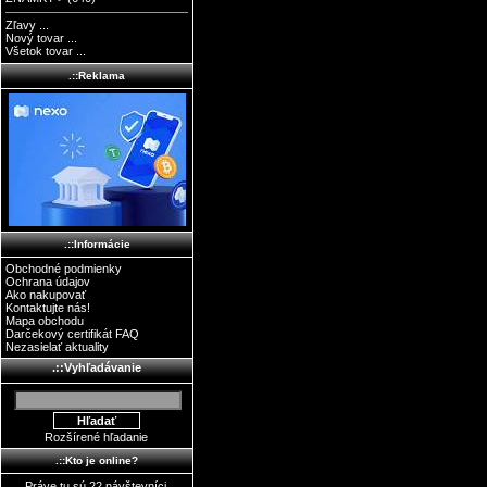
Zľavy ...
Nový tovar ...
Všetok tovar ...
.::Reklama
.::Informácie
Obchodné podmienky
Ochrana údajov
Ako nakupovať
Kontaktujte nás!
Mapa obchodu
Darčekový certifikát FAQ
Nezasielať aktuality
.::Vyhľadávanie
Rozšírené hľadanie
.::Kto je online?
Práve tu sú 22 návštevníci