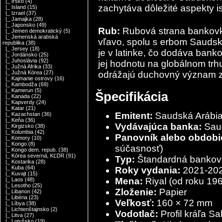
|_ Írsko
(4)
zachytáva dôležité aspekty i
|_ Island
(15)
|_ Izrael
(37)
|_ Jamajka
(28)
|_ Japonsko
(49)
Rub:
Rubová strana bankovk
|_ Jemen demokratický
(5)
|_ Jemenská arabská
vľavo, spolu s erbom Saudsk
republika
(38)
|_ Jersey
(18)
je v latinke, čo dodáva ban
|_ Jordánsko
(25)
|_ Juhoslávia
(92)
jej hodnotu na globálnom trh
|_ Južná Afrika
(33)
odrážajú duchovný význam z
|_ Južná Kórea
(27)
|_ Kajmanie ostrovy
(16)
|_ Kambodža
(69)
|_ Kamerun
(5)
Špecifikácia
|_ Kanada
(22)
|_ Kapverdy
(24)
|_ Katar
(21)
Emitent:
Saudská Arábi
|_ Kazachstan
(36)
|_ Keňa
(36)
Vydávajúca banka:
Saud
|_ Kirgizsko
(38)
|_ Kolumbia
(42)
Panovník alebo obdobi
|_ Komory
(10)
|_ Kongo
(8)
súčasnosť)
|_ Kongo dem. repub.
(38)
|_ Kórea severná, KĽDR
(91)
Typ:
Štandardná bankov
|_ Kostarika
(28)
|_ Kuba
(64)
Roky vydania:
2021-20
|_ Kuvajt
(15)
Mena:
Riyal (od roku 19
|_ Laos
(48)
|_ Lesotho
(25)
Zloženie:
Papier
|_ Libanon
(42)
|_ Libéria
(23)
Veľkosť:
160 × 72 mm
|_ Líbya
(38)
|_ Lichtenštajnsko
(2)
Vodotlač:
Profil kráľa S
|_ Litva
(27)
|_ Lotyšsko
(19)