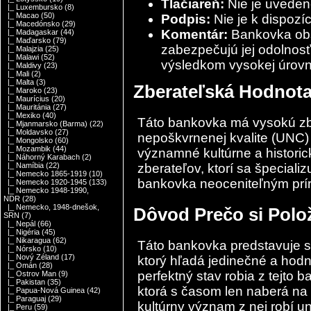
Tlačiareň:
Nie je uvede
|_ Luxembursko
(8)
|_ Macao
(50)
Podpis:
Nie je k dispozíc
|_ Macedónsko
(29)
Komentár:
Bankovka obs
|_ Madagaskar
(44)
|_ Maďarsko
(79)
zabezpečujú jej odolnosť 
|_ Malajzia
(25)
|_ Malawi
(52)
výsledkom vysokej úrov
|_ Maldivy
(23)
|_ Mali
(2)
|_ Malta
(3)
Zberateľská Hodnot
|_ Maroko
(23)
|_ Maurícius
(20)
|_ Mauritánia
(27)
|_ Mexiko
(40)
Táto bankovka má vysokú zb
|_ Mjanmarsko (Barma)
(22)
|_ Moldavsko
(27)
nepoškvrnenej kvalite (UNC) 
|_ Mongolsko
(60)
|_ Mozambik
(44)
významné kultúrne a histori
|_ Náhorný Karabach
(2)
zberateľov, ktorí sa špecializ
|_ Namíbia
(22)
|_ Nemecko 1865-1919
(10)
bankovka neoceniteľným prír
|_ Nemecko 1920-1945
(133)
|_ Nemecko 1948-1990,
NDR
(28)
|_ Nemecko, 1948-dnešok,
Dôvod Prečo si Polo
SRN
(7)
|_ Nepál
(66)
|_ Nigéria
(45)
|_ Nikaragua
(62)
Táto bankovka predstavuje s
|_ Nórsko
(10)
|_ Nový Zéland
(17)
ktorý hľadá jedinečné a hodn
|_ Omán
(28)
perfektný stav robia z tejto 
|_ Ostrov Man
(9)
|_ Pakistan
(35)
ktorá s časom len naberá na 
|_ Papua-Nová Guinea
(42)
|_ Paraguaj
(29)
kultúrny význam z nej robí un
|_ Peru
(59)