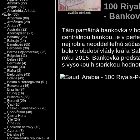
|_ Alžírsko
(22)
100 Riya
|_ Angola
(50)
|_ Antarktída, Arktída,
zväčšiť obrázok
- Bankov
Pacifik
(36)
|_ Argentína
(80)
|_ Arménsko
(29)
|_ Aruba
(7)
Táto pamätná bankovka v ho
|_ Austrália
(22)
|_ Azerbajdžan
(27)
centrálnou bankou, je v perfe
|_ Bahamy
(25)
|_ Bahrajn
(14)
nej robia neoddeliteľnú súča
|_ Bangladéš
(65)
|_ Barbados
(30)
bola v období vlády kráľa Sa
|_ Barma (Mjanmarsko)
(25)
|_ Belgicko
(11)
roku 2015. Bankovka predsta
|_ Belize
(18)
s vysokou historickou hodno
|_ Bermudy
(4)
|_ Bhután
(33)
|_ Biafra
(3)
|_ Bielorusko
(43)
|_ Bolívia
(49)
|_ Bosna a Hercegovina
(51)
|_ Botswana
(16)
|_ Brazília
(74)
|_ Brunej
(16)
|_ Bulharsko
(55)
|_ Burundi
(29)
|_ Čad
(10)
|_ Česko - Slovensko->
(70)
|_ Chorvátsko
(48)
|_ Čierna Hora
|_ Čile
(24)
|_ Čína
(92)
|_ Cookove ostrovy
(10)
|_ Cyprus
(8)
|_ Dánsko
(7)
|_ Dominikánska republika
(34)