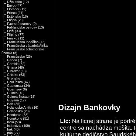
|_ Džibutsko
(12)
|_ Egypt
(47)
|_ Ekvádor
(19)
|_ Eritrea
(11)
|_ Estónsko
(18)
|_ Etiópia
(20)
|_ Faerské ostrovy
(9)
|_ Falklandské ostrovy
(13)
|_ Fidži
(33)
|_ Filipíny
(77)
|_ Fínsko
(12)
|_ Francúzska Indočína
(13)
|_ Francúzska západná Afrika
|_ Francúzske tichomorské
územia
(8)
|_ Francúzsko
(26)
|_ Gabon
(7)
|_ Gambia
(32)
|_ Ghana
(48)
|_ Gibraltár
(13)
|_ Grécko
(63)
|_ Grónsko
|_ Gruzínsko
(47)
|_ Guatemala
(34)
|_ Guernsey
(6)
|_ Guinea
(49)
|_ Guinea Bissau
(18)
|_ Guyana
(17)
|_ Haiti
(35)
Dizajn Bankovky
|_ Holandské Antily
(16)
|_ Holandsko
(28)
|_ Honduras
(38)
|_ Hongkong
(51)
Líc:
Na lícnej strane je port
|_ India
(53)
|_ Indonézia
(109)
centre sa nachádza mešita. P
|_ Irak
(40)
kultúrne dedičstvo Saudskéh
|_ Irán
(77)