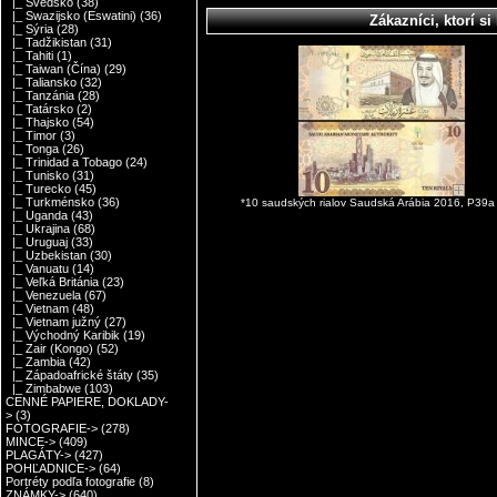
|_ Švédsko
(38)
|_ Swazijsko (Eswatini)
(36)
Zákazníci, ktorí si 
|_ Sýria
(28)
|_ Tadžikistan
(31)
|_ Tahiti
(1)
|_ Taiwan (Čína)
(29)
|_ Taliansko
(32)
|_ Tanzánia
(28)
|_ Tatársko
(2)
|_ Thajsko
(54)
|_ Timor
(3)
|_ Tonga
(26)
|_ Trinidad a Tobago
(24)
|_ Tunisko
(31)
|_ Turecko
(45)
|_ Turkménsko
(36)
*10 saudských rialov Saudská Arábia 2016, P39
|_ Uganda
(43)
|_ Ukrajina
(68)
|_ Uruguaj
(33)
|_ Uzbekistan
(30)
|_ Vanuatu
(14)
|_ Veľká Británia
(23)
|_ Venezuela
(67)
|_ Vietnam
(48)
|_ Vietnam južný
(27)
|_ Východný Karibik
(19)
|_ Zair (Kongo)
(52)
|_ Zambia
(42)
|_ Západoafrické štáty
(35)
|_ Zimbabwe
(103)
CENNÉ PAPIERE, DOKLADY-
>
(3)
FOTOGRAFIE->
(278)
MINCE->
(409)
PLAGÁTY->
(427)
POHĽADNICE->
(64)
Portréty podľa fotografie
(8)
ZNÁMKY->
(640)