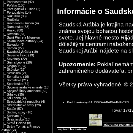
|_ Podnestersko
(42)
|_ Poľsko
(103)
Informácie o Saudske
|_ Portugalská Guinea
(2)
|_ Portugalsko
(14)
|_ Rakúsko
(33)
|_ Rodézia
Saudská Arábia je krajina n
|_ Rovníková Guinea
(4)
|_ Rumunsko
(33)
známa svojou bohatou histó
|_ Rusko
(80)
|_ Rwanda
(34)
svete. Jej hlavné mesto Rijá
|_ Saint Pierre a Miquelon
|_ Šalamúnove ostrovy
(24)
dôležitými centrami nábožens
|_ Salvádor
(9)
|_ Samoa
(27)
Saudskej Arábii nájdete na
s
|_ Saudská Arábia
(19)
|_ Severné Írsko
(19)
|_ Seychely
(22)
|_ Sierra Leone
(29)
Upozornenie:
Pokiaľ nemám
|_ Singapúr
(34)
zahraničného dodávateľa, pri
|_ Škótsko
(26)
|_ Slovinsko
(21)
|_ Somaliland
(16)
|_ Somálsko
(21)
Všetky práva vyhradené. © 
|_ Španielsko
(64)
|_ Spojené arabské emiráty
(13)
|_ Spojené štáty americké
(62)
|_ Srbsko
(35)
|_ Srí Lanka
(44)
|_ Stredoafrická republika
(4)
Kód: bankovky-SAUDSKA-ARABIA-P49-CPD
|_ Stredoafrické štáty
(29)
|_ Sudán
(57)
Tovar 17/1
|_ Sudán, južný
(18)
|_ Surinam
(42)
|_ Švajčiarsko
(15)
|_ Svätá Helena
(8)
návrat na zoznam t
|_ Svätý Tomáš a Princov
napísať hodnotenie
ostrov
(24)