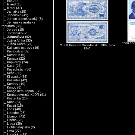
|_ Írsko
(4)
|_ Island
(15)
|_ Izrael
(37)
|_ Jamajka
(28)
|_ Japonsko
(49)
|_ Jemen demokratický
(5)
|_ Jemenská arabská
republika
(38)
|_ Jersey
(18)
|_ Jordánsko
(25)
|_ Juhoslávia
(92)
|_ Južná Afrika
(33)
*500 000
|_ Južná Kórea
(27)
*1000 Denárov Macedónsko 1992, P6a
|_ Kajmanie ostrovy
(16)
UNC
|_ Kambodža
(69)
|_ Kamerun
(5)
|_ Kanada
(22)
|_ Kapverdy
(24)
|_ Katar
(21)
|_ Kazachstan
(36)
|_ Keňa
(36)
|_ Kirgizsko
(38)
|_ Kolumbia
(42)
|_ Komory
(10)
|_ Kongo
(8)
|_ Kongo dem. repub.
(38)
|_ Kórea severná, KĽDR
(91)
|_ Kostarika
(28)
|_ Kuba
(64)
|_ Kuvajt
(15)
|_ Laos
(48)
|_ Lesotho
(25)
|_ Libanon
(42)
|_ Libéria
(23)
|_ Líbya
(38)
|_ Lichtenštajnsko
(2)
|_ Litva
(27)
|_ Lotyšsko
(19)