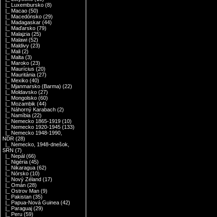
|_ Luxembursko
(8)
|_ Macao
(50)
|_ Macedónsko
(29)
|_ Madagaskar
(44)
|_ Maďarsko
(79)
|_ Malajzia
(25)
|_ Malawi
(52)
|_ Maldivy
(23)
|_ Mali
(2)
|_ Malta
(3)
|_ Maroko
(23)
|_ Maurícius
(20)
|_ Mauritánia
(27)
|_ Mexiko
(40)
|_ Mjanmarsko (Barma)
(22)
|_ Moldavsko
(27)
|_ Mongolsko
(60)
|_ Mozambik
(44)
|_ Náhorný Karabach
(2)
|_ Namíbia
(22)
|_ Nemecko 1865-1919
(10)
|_ Nemecko 1920-1945
(133)
|_ Nemecko 1948-1990,
NDR
(28)
|_ Nemecko, 1948-dnešok,
SRN
(7)
|_ Nepál
(66)
|_ Nigéria
(45)
|_ Nikaragua
(62)
|_ Nórsko
(10)
|_ Nový Zéland
(17)
|_ Omán
(28)
|_ Ostrov Man
(9)
|_ Pakistan
(35)
|_ Papua-Nová Guinea
(42)
|_ Paraguaj
(29)
|_ Peru
(59)