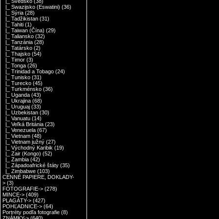
|_ Švédsko
(38)
|_ Swazijsko (Eswatini)
(36)
|_ Sýria
(28)
|_ Tadžikistan
(31)
|_ Tahiti
(1)
|_ Taiwan (Čína)
(29)
|_ Taliansko
(32)
|_ Tanzánia
(28)
|_ Tatársko
(2)
|_ Thajsko
(54)
|_ Timor
(3)
|_ Tonga
(26)
|_ Trinidad a Tobago
(24)
|_ Tunisko
(31)
|_ Turecko
(45)
|_ Turkménsko
(36)
|_ Uganda
(43)
|_ Ukrajina
(68)
|_ Uruguaj
(33)
|_ Uzbekistan
(30)
|_ Vanuatu
(14)
|_ Veľká Británia
(23)
|_ Venezuela
(67)
|_ Vietnam
(48)
|_ Vietnam južný
(27)
|_ Východný Karibik
(19)
|_ Zair (Kongo)
(52)
|_ Zambia
(42)
|_ Západoafrické štáty
(35)
|_ Zimbabwe
(103)
CENNÉ PAPIERE, DOKLADY-
>
(3)
FOTOGRAFIE->
(278)
MINCE->
(409)
PLAGÁTY->
(427)
POHĽADNICE->
(64)
Portréty podľa fotografie
(8)
ZNÁMKY->
(640)