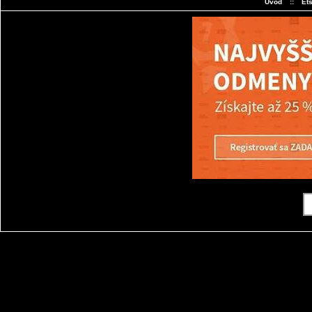
Úvod
::
Et