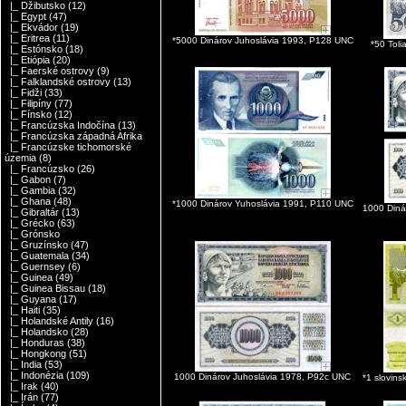
|_ Džibutsko
(12)
|_ Egypt
(47)
|_ Ekvádor
(19)
|_ Eritrea
(11)
*5000 Dinárov Juhoslávia 1993, P128 UNC
*50 Tol
|_ Estónsko
(18)
|_ Etiópia
(20)
|_ Faerské ostrovy
(9)
|_ Falklandské ostrovy
(13)
|_ Fidži
(33)
|_ Filipíny
(77)
|_ Fínsko
(12)
|_ Francúzska Indočína
(13)
|_ Francúzska západná Afrika
|_ Francúzske tichomorské
územia
(8)
|_ Francúzsko
(26)
|_ Gabon
(7)
|_ Gambia
(32)
|_ Ghana
(48)
*1000 Dinárov Yuhoslávia 1991, P110 UNC
1000 Diná
|_ Gibraltár
(13)
|_ Grécko
(63)
|_ Grónsko
|_ Gruzínsko
(47)
|_ Guatemala
(34)
|_ Guernsey
(6)
|_ Guinea
(49)
|_ Guinea Bissau
(18)
|_ Guyana
(17)
|_ Haiti
(35)
|_ Holandské Antily
(16)
|_ Holandsko
(28)
|_ Honduras
(38)
|_ Hongkong
(51)
|_ India
(53)
|_ Indonézia
(109)
1000 Dinárov Juhoslávia 1978, P92c UNC
*1 slovins
|_ Irak
(40)
|_ Irán
(77)