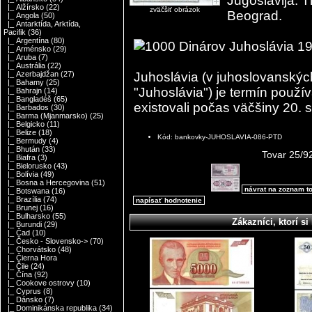
Jugoslavija. 
|_ Alžírsko
(22)
zväčšiť obrázok
Beograd.
|_ Angola
(50)
|_ Antarktída, Arktída,
Pacifik
(36)
|_ Argentína
(80)
|_ Arménsko
(29)
|_ Aruba
(7)
|_ Austrália
(22)
Juhoslávia (v juhoslovanskýc
|_ Azerbajdžan
(27)
|_ Bahamy
(25)
"Juhoslávia") je termín používa
|_ Bahrajn
(14)
|_ Bangladéš
(65)
existovali počas väčšiny 20. s
|_ Barbados
(30)
|_ Barma (Mjanmarsko)
(25)
|_ Belgicko
(11)
|_ Belize
(18)
Kód: bankovky-JUHOSLAVIA-086-PTD
|_ Bermudy
(4)
|_ Bhután
(33)
Tovar 25/9
|_ Biafra
(3)
|_ Bielorusko
(43)
|_ Bolívia
(49)
|_ Bosna a Hercegovina
(51)
návrat na zoznam t
|_ Botswana
(16)
|_ Brazília
(74)
napísať hodnotenie
|_ Brunej
(16)
|_ Bulharsko
(55)
Zákazníci, ktorí si 
|_ Burundi
(29)
|_ Čad
(10)
|_ Česko - Slovensko->
(70)
|_ Chorvátsko
(48)
|_ Čierna Hora
|_ Čile
(24)
|_ Čína
(92)
|_ Cookove ostrovy
(10)
|_ Cyprus
(8)
|_ Dánsko
(7)
|_ Dominikánska republika
(34)