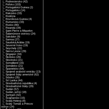
|_ Podnestersko
(42)
|_ Poľsko
(103)
|_ Portugalská Guinea
(2)
|_ Portugalsko
(14)
|_ Rakúsko
(33)
|_ Rodézia
|_ Rovníková Guinea
(4)
|_ Rumunsko
(33)
|_ Rusko
(80)
|_ Rwanda
(34)
|_ Saint Pierre a Miquelon
|_ Šalamúnove ostrovy
(24)
|_ Salvádor
(9)
|_ Samoa
(27)
|_ Saudská Arábia
(19)
|_ Severné Írsko
(19)
|_ Seychely
(22)
|_ Sierra Leone
(29)
|_ Singapúr
(34)
|_ Škótsko
(26)
|_ Slovinsko
(21)
|_ Somaliland
(16)
|_ Somálsko
(21)
|_ Španielsko
(64)
|_ Spojené arabské emiráty
(13)
|_ Spojené štáty americké
(62)
|_ Srbsko
(35)
|_ Srí Lanka
(44)
|_ Stredoafrická republika
(4)
|_ Stredoafrické štáty
(29)
|_ Sudán
(57)
|_ Sudán, južný
(18)
|_ Surinam
(42)
|_ Švajčiarsko
(15)
|_ Svätá Helena
(8)
|_ Svätý Tomáš a Princov
ostrov
(24)