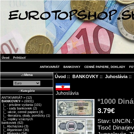
Úvod
Prihlásiť
ANTIKVARIÁT
BANKOVKY
CENNÉ PAPIERE, DOKLADY
FO
.::Mena
Úvod
::
BANKOVKY
::
Juhoslávia
::
.::Kategórie
Juhoslávia
ANTIKVARIÁT->
(12)
*1000 Diná
BANKOVKY
->
(6931)
|_ - privátne vydania
(101)
|_ - sady bankoviek
(2)
3.79€
|_ -akcie, cenné papiere
(4)
|_ -literatúra, obaly, pomôcky
(1)
|_ -repliky vzácnych
Stav: UNC/N. 
bankoviek
(62)
Tisoč Dinarjev
|_ Abcházsko
(3)
|_ Afganistan
(36)
|_ Albánsko
(54)