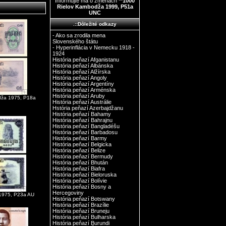
Informujte ma o zmenách
**1000
Rielov Kambodža 1999, P51a
UNC
.::Dôležité odkazy
- Ako sa zrodila mena
Slovenského štátu
- Hyperinflácia v Nemecku 1918 -
1924
História peňazí Afganistanu
História peňazí Albánska
História peňazí Alžírska
História peňazí Angoly
História peňazí Argentíny
História peňazí Arménska
História peňazí Aruby
odža 1975, P18a
História peňazí Austrálie
Hstória peňazí Azerbajdžanu
História peňazí Bahamy
História peňazí Bahrajnu
História peňazí Bangladéšu
História peňazí Barbadosu
História peňazí Barmy
História peňazí Belgicka
História peňazí Belize
História peňazí Bermudy
História peňazí Bhután
História peňazí Biafra
História peňazí Bieloruska
História peňazí Bolívie
História peňazí Bosny a
Hercegoviny
1975, P23a AU
História peňazí Botswany
História peňazí Brazílie
História peňazí Bruneju
História peňazí Bulharska
História peňazí Burundi