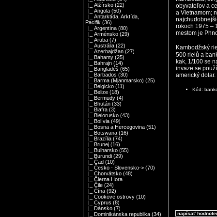
|_ Alžírsko
(22)
obyvateľov a c
|_ Angola
(50)
a Vietnamom; n
|_ Antarktída, Arktída,
najchudobnejšie
Pacifik
(36)
rokoch 1975 – 1
|_ Argentína
(80)
mestom je Phn
|_ Arménsko
(29)
|_ Aruba
(7)
|_ Austrália
(22)
Kambodžský rie
|_ Azerbajdžan
(27)
500 rielů a ban
|_ Bahamy
(25)
kak, 1/100 se n
|_ Bahrajn
(14)
invaze se použ
|_ Bangladéš
(65)
americký dolar.
|_ Barbados
(30)
|_ Barma (Mjanmarsko)
(25)
|_ Belgicko
(11)
Kód: ban
|_ Belize
(18)
|_ Bermudy
(4)
|_ Bhután
(33)
|_ Biafra
(3)
|_ Bielorusko
(43)
|_ Bolívia
(49)
|_ Bosna a Hercegovina
(51)
|_ Botswana
(16)
|_ Brazília
(74)
|_ Brunej
(16)
|_ Bulharsko
(55)
|_ Burundi
(29)
|_ Čad
(10)
|_ Česko - Slovensko->
(70)
|_ Chorvátsko
(48)
|_ Čierna Hora
|_ Čile
(24)
|_ Čína
(92)
|_ Cookove ostrovy
(10)
|_ Cyprus
(8)
|_ Dánsko
(7)
napísať hodnote
|_ Dominikánska republika
(34)