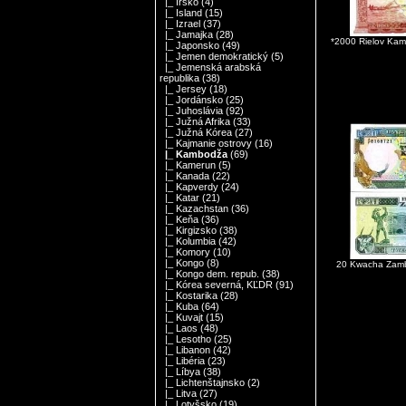
|_ Írsko
(4)
|_ Island
(15)
|_ Izrael
(37)
|_ Jamajka
(28)
*2000 Rielov Ka
|_ Japonsko
(49)
|_ Jemen demokratický
(5)
|_ Jemenská arabská
republika
(38)
|_ Jersey
(18)
|_ Jordánsko
(25)
|_ Juhoslávia
(92)
|_ Južná Afrika
(33)
|_ Južná Kórea
(27)
|_ Kajmanie ostrovy
(16)
|_ Kambodža
(69)
|_ Kamerun
(5)
|_ Kanada
(22)
|_ Kapverdy
(24)
|_ Katar
(21)
|_ Kazachstan
(36)
|_ Keňa
(36)
|_ Kirgizsko
(38)
|_ Kolumbia
(42)
|_ Komory
(10)
|_ Kongo
(8)
20 Kwacha Zamb
|_ Kongo dem. repub.
(38)
|_ Kórea severná, KĽDR
(91)
|_ Kostarika
(28)
|_ Kuba
(64)
|_ Kuvajt
(15)
|_ Laos
(48)
|_ Lesotho
(25)
|_ Libanon
(42)
|_ Libéria
(23)
|_ Líbya
(38)
|_ Lichtenštajnsko
(2)
|_ Litva
(27)
|_ Lotyšsko
(19)