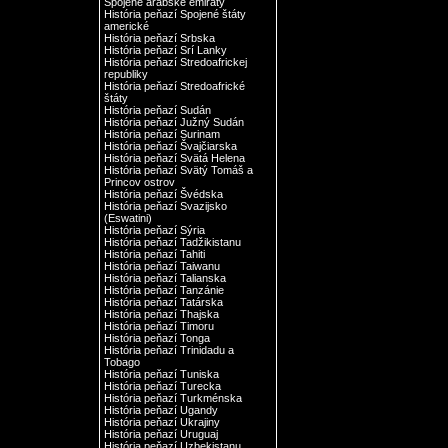
Spojené arabské emiráty
História peňazí Spojené štáty
americké
História peňazí Srbska
História peňazí Srí Lanky
História peňazí Stredoafrickej
republiky
História peňazí Stredoafrické
štáty
História peňazí Sudán
História peňazí Južný Sudán
História peňazí Surinam
História peňazí Švajčiarska
História peňazí Svätá Helena
História peňazí Svätý Tomáš a
Princov ostrov
História peňazí Švédska
História peňazí Svazijsko
(Eswatini)
História peňazí Sýria
História peňazí Tadžikistanu
História peňazí Tahiti
História peňazí Taiwanu
História peňazí Talianska
História peňazí Tanzánie
História peňazí Tatárska
História peňazí Thajska
História peňazí Timoru
História peňazí Tonga
História peňazí Trinidadu a
Tobago
História peňazí Tuniska
História peňazí Turecka
História peňazí Turkménska
História peňazí Ugandy
História peňazí Ukrajiny
História peňazí Uruguaj
História peňazí Uzbekistanu