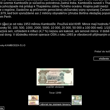
elé územie Kambodže je súčasťou polostrova Zadná India. Kambodža susedí s Th
a juhozápade má prístup k Thajskému zálivu Tichého oceánu. Krajina patrí medzi
 v regióne, čiastočne aj pričinením genocídnej občianskej vojny vyvolanej Červe
979, keď boli vyvraždené asi 2 milióny obyvateľov (zhruba štvrtina vtedajšej popu
om Penh.
l (រៀល) je od roku 1953 měnou Kambodže. Používá kód KHR. Mince mají hodnotu 5
kovky 50, 100, 500, 1000, 2000, 5000, 10 000, 20 000, 50 000 a 100 000 rielů. 1/10
azývá sen, vzhledem k inflaci (4,7 %) nejsou ani kakové, ani senové mince. V dob
íval dong. V důsledku mírové operace OSN z roku 1993 je všeobecně přijímaným 
kovky-KAMBODZA-51-D
Pridať do koš
zväčšiť obrázok
Tovar 13/69
návrat na zoznam tovaru
nie