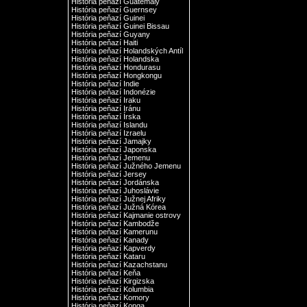
História peňazí Guatemaly
História peňazí Guernsey
História peňazí Guinei
História peňazí Guinei Bissau
História peňazí Guyany
História peňazí Haiti
História peňazí Holandských Antíl
História peňazí Holandska
História peňazí Hondurasu
História peňazí Hongkongu
História peňazí Indie
História peňazí Indonézie
História peňazí Iraku
História peňazí Iránu
História peňazí Írska
História peňazí Islandu
História peňazí Izraelu
História peňazí Jamajky
História peňazí Japonska
História peňazí Jemenu
História peňazí Južného Jemenu
História peňazí Jersey
História peňazí Jordánska
História peňazí Juhoslávie
História peňazí Južnej Afriky
História peňazí Južná Kórea
História peňazí Kajmanie ostrovy
História peňazí Kambodže
História peňazí Kamerunu
História peňazí Kanady
História peňazí Kapverdy
História peňazí Kataru
História peňazí Kazachstanu
História peňazí Keňa
História peňazí Kirgizska
História peňazí Kolumbia
História peňazí Komory
História peňazí Konga