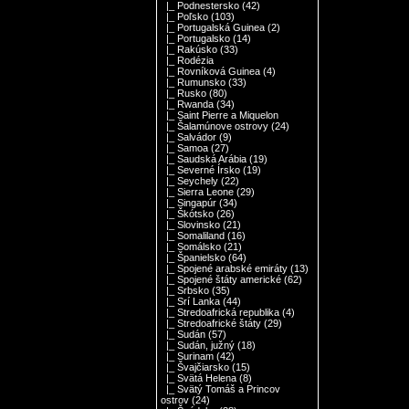
|_ Podnestersko
(42)
|_ Poľsko
(103)
|_ Portugalská Guinea
(2)
|_ Portugalsko
(14)
|_ Rakúsko
(33)
|_ Rodézia
|_ Rovníková Guinea
(4)
|_ Rumunsko
(33)
|_ Rusko
(80)
|_ Rwanda
(34)
|_ Saint Pierre a Miquelon
|_ Šalamúnove ostrovy
(24)
|_ Salvádor
(9)
|_ Samoa
(27)
|_ Saudská Arábia
(19)
|_ Severné Írsko
(19)
|_ Seychely
(22)
|_ Sierra Leone
(29)
|_ Singapúr
(34)
|_ Škótsko
(26)
|_ Slovinsko
(21)
|_ Somaliland
(16)
|_ Somálsko
(21)
|_ Španielsko
(64)
|_ Spojené arabské emiráty
(13)
|_ Spojené štáty americké
(62)
|_ Srbsko
(35)
|_ Srí Lanka
(44)
|_ Stredoafrická republika
(4)
|_ Stredoafrické štáty
(29)
|_ Sudán
(57)
|_ Sudán, južný
(18)
|_ Surinam
(42)
|_ Švajčiarsko
(15)
|_ Svätá Helena
(8)
|_ Svätý Tomáš a Princov
ostrov
(24)