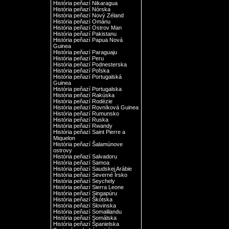
História peňazí Nikaragua
História peňazí Nórska
História peňazí Nový Zéland
História peňazí Ománu
História peňazí Ostrov Man
História peňazí Pakistanu
História peňazí Papua Nová
Guinea
História peňazí Paraguaju
História peňazí Peru
História peňazí Podnesterska
História peňazí Poľska
História peňazí Portugalská
Guinea
História peňazí Portugalska
História peňazí Rakúska
História peňazí Rodézie
História peňazí Rovníková Guinea
História peňazí Rumunsko
História peňazí Ruska
História peňazí Rwandy
História peňazí Saint Pierre a
Miquelon
História peňazí Šalamúnove
ostrovy
História peňazí Salvadoru
História peňazí Samoa
História peňazí Saudskej Arábie
História peňazí Severné Írsko
História peňazí Seychely
História peňazí Sierra Leone
História peňazí Singapúru
História peňazí Škótska
História peňazí Slovinska
História peňazí Somalilandu
História peňazí Somálska
História peňazí Španielska