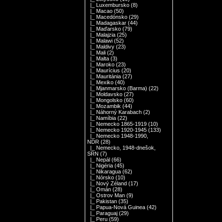
|_ Luxembursko
(8)
|_ Macao
(50)
|_ Macedónsko
(29)
|_ Madagaskar
(44)
|_ Maďarsko
(79)
|_ Malajzia
(25)
|_ Malawi
(52)
|_ Maldivy
(23)
|_ Mali
(2)
|_ Malta
(3)
|_ Maroko
(23)
|_ Maurícius
(20)
|_ Mauritánia
(27)
|_ Mexiko
(40)
|_ Mjanmarsko (Barma)
(22)
|_ Moldavsko
(27)
|_ Mongolsko
(60)
|_ Mozambik
(44)
|_ Náhorný Karabach
(2)
|_ Namíbia
(22)
|_ Nemecko 1865-1919
(10)
|_ Nemecko 1920-1945
(133)
|_ Nemecko 1948-1990,
NDR
(28)
|_ Nemecko, 1948-dnešok,
SRN
(7)
|_ Nepál
(66)
|_ Nigéria
(45)
|_ Nikaragua
(62)
|_ Nórsko
(10)
|_ Nový Zéland
(17)
|_ Omán
(28)
|_ Ostrov Man
(9)
|_ Pakistan
(35)
|_ Papua-Nová Guinea
(42)
|_ Paraguaj
(29)
|_ Peru
(59)