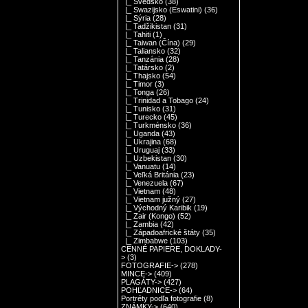
|_ Švédsko
(38)
|_ Swazijsko (Eswatini)
(36)
|_ Sýria
(28)
|_ Tadžikistan
(31)
|_ Tahiti
(1)
|_ Taiwan (Čína)
(29)
|_ Taliansko
(32)
|_ Tanzánia
(28)
|_ Tatársko
(2)
|_ Thajsko
(54)
|_ Timor
(3)
|_ Tonga
(26)
|_ Trinidad a Tobago
(24)
|_ Tunisko
(31)
|_ Turecko
(45)
|_ Turkménsko
(36)
|_ Uganda
(43)
|_ Ukrajina
(68)
|_ Uruguaj
(33)
|_ Uzbekistan
(30)
|_ Vanuatu
(14)
|_ Veľká Británia
(23)
|_ Venezuela
(67)
|_ Vietnam
(48)
|_ Vietnam južný
(27)
|_ Východný Karibik
(19)
|_ Zair (Kongo)
(52)
|_ Zambia
(42)
|_ Západoafrické štáty
(35)
|_ Zimbabwe
(103)
CENNÉ PAPIERE, DOKLADY-
>
(3)
FOTOGRAFIE->
(278)
MINCE->
(409)
PLAGÁTY->
(427)
POHĽADNICE->
(64)
Portréty podľa fotografie
(8)
ZNÁMKY->
(640)