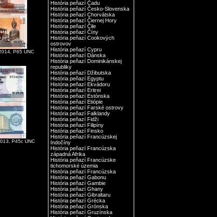
História peňazí Čadu
História peňazí Česko-Slovenska
História peňazí Chorvátska
História peňazí Čiernej Hory
História peňazí Čile
História peňazí Číny
História peňazí Cookových
ostrovov
História peňazí Cypru
2014, P65 UNC
História peňazí Dánska
História peňazí Dominikánskej
republiky
História peňazí Džibutska
História peňazí Egyptu
História peňazí Ekvádoru
História peňazí Eritrei
História peňazí Estónska
História peňazí Etiópie
História peňazí Farské ostrovy
História peňazí Falklandy
História peňazí Fidži
História peňazí Filipíny
História peňazí Finsko
História peňazí Francúzskej
2013, P45c UNC
Indočíny
História peňazí Francúzska
západná Afrika
História peňazí Francúzske
tichomorské územia
História peňazí Francúzska
História peňazí Gabonu
História peňazí Gambie
História peňazí Ghany
História peňazí Gibraltaru
História peňazí Grécka
História peňazí Grónska
História peňazí Gruzínska