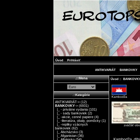
Úvod
Prihlásiť
ANTIKVARIÁT
BANKOVKY
.::Mena
Úvod
::
BANKOVK
.::Kategórie
Kambodža
ANTIKVARIÁT->
(12)
BANKOVKY
->
(6931)
|_ - privátne vydania
(101)
|_ - sady bankoviek
(2)
|_ -akcie, cenné papiere
(4)
|_ -literatúra, obaly, pomôcky
(1)
|_ -repliky vzácnych
zväčšiť ob
bankoviek
(62)
|_ Abcházsko
(3)
|_ Afganistan
(36)
Kambodža, dlhý 
|_ Albánsko
(54)