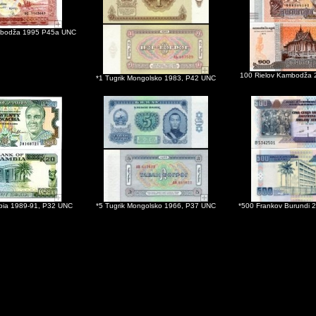
mbodža 1995 P45a UNC
100 Rielov Kambodža 
*1 Tugrik Mongolsko 1983, P42 UNC
ia 1989-91, P32 UNC
*5 Tugrik Mongolsko 1966, P37 UNC
*500 Frankov Burundi 