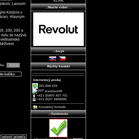
81.99€
ajskom, Laosom
.::Musíte vidieť ...
nými Kmérmi v
lácie). Hlavným
0, 100, 200 a
 rielu se nazývá
ě vietnamské
oběživem
.::Jazyk
íku:
Rýchly kontakt
Internetový predaj
352-999-203
scareface68
+421 (0)905 407 701
+421 (0)37 3968686
Kontaktný formulár
.::Oznámenie
osloviť priateľa