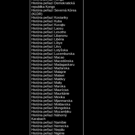
História peňazí Demokratická
republika Kongo
História peňazí Severná Kórea
(KĽDR)
História peňazí Kostariky
História peňazí Kuba
História peňazí Kuvajtu
História peňazí Laosu
História peňazí Lesotho
História peňazí Libanonu
História peňazí Libéria
História peňazí Líbye
História peňazí Litvy
História peňazí Lotyšska
História peňazí Luxemburska
História peňazí Macao
História peňazí Macedónska
História peňazí Madagaskaru
História peňazí Maďarska
História peňazí Malajzie
História peňazí Malawi
História peňazí Maldivy
História peňazí Malty
História peňazí Maroka
História peňazí Maurícius
História peňazí Mauritánie
História peňazí Mexika
História peňazí Mjanmarska
História peňazí Moldavska
História peňazí Mongolska
História peňazí Mozambiku
História peňazí Náhorný
Karabach
História peňazí Namíbie
História peňazí Nemecka
História peňazí Nepálu
História peňazí Nigérie