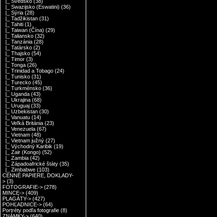
|_ Švédsko
(38)
|_ Swazijsko (Eswatini)
(36)
|_ Sýria
(28)
|_ Tadžikistan
(31)
|_ Tahiti
(1)
|_ Taiwan (Čína)
(29)
|_ Taliansko
(32)
|_ Tanzánia
(28)
|_ Tatársko
(2)
|_ Thajsko
(54)
|_ Timor
(3)
|_ Tonga
(26)
|_ Trinidad a Tobago
(24)
|_ Tunisko
(31)
|_ Turecko
(45)
|_ Turkménsko
(36)
|_ Uganda
(43)
|_ Ukrajina
(68)
|_ Uruguaj
(33)
|_ Uzbekistan
(30)
|_ Vanuatu
(14)
|_ Veľká Británia
(23)
|_ Venezuela
(67)
|_ Vietnam
(48)
|_ Vietnam južný
(27)
|_ Východný Karibik
(19)
|_ Zair (Kongo)
(52)
|_ Zambia
(42)
|_ Západoafrické štáty
(35)
|_ Zimbabwe
(103)
CENNÉ PAPIERE, DOKLADY-
>
(3)
FOTOGRAFIE->
(278)
MINCE->
(409)
PLAGÁTY->
(427)
POHĽADNICE->
(64)
Portréty podľa fotografie
(8)
ZNÁMKY->
(640)