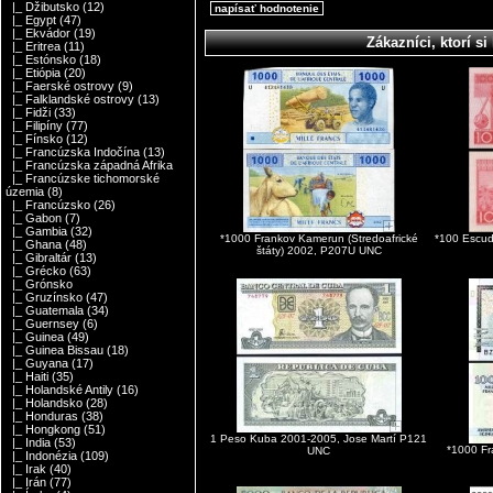
|_ Džibutsko
(12)
napísať hodnotenie
|_ Egypt
(47)
|_ Ekvádor
(19)
Zákazníci, ktorí si 
|_ Eritrea
(11)
|_ Estónsko
(18)
|_ Etiópia
(20)
|_ Faerské ostrovy
(9)
|_ Falklandské ostrovy
(13)
|_ Fidži
(33)
|_ Filipíny
(77)
|_ Fínsko
(12)
|_ Francúzska Indočína
(13)
|_ Francúzska západná Afrika
|_ Francúzske tichomorské
územia
(8)
|_ Francúzsko
(26)
|_ Gabon
(7)
|_ Gambia
(32)
*1000 Frankov Kamerun (Stredoafrické
*100 Escu
|_ Ghana
(48)
štáty) 2002, P207U UNC
|_ Gibraltár
(13)
|_ Grécko
(63)
|_ Grónsko
|_ Gruzínsko
(47)
|_ Guatemala
(34)
|_ Guernsey
(6)
|_ Guinea
(49)
|_ Guinea Bissau
(18)
|_ Guyana
(17)
|_ Haiti
(35)
|_ Holandské Antily
(16)
|_ Holandsko
(28)
|_ Honduras
(38)
|_ Hongkong
(51)
1 Peso Kuba 2001-2005, Jose Martí P121
|_ India
(53)
*1000 F
UNC
|_ Indonézia
(109)
|_ Irak
(40)
|_ Irán
(77)