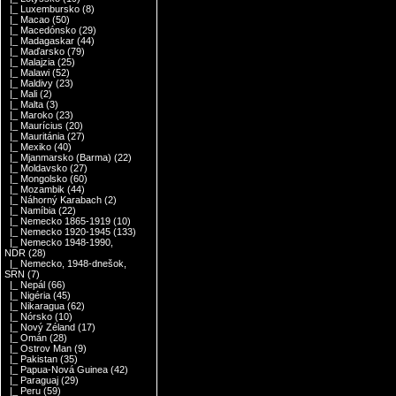
|_ Luxembursko
(8)
|_ Macao
(50)
|_ Macedónsko
(29)
|_ Madagaskar
(44)
|_ Maďarsko
(79)
|_ Malajzia
(25)
|_ Malawi
(52)
|_ Maldivy
(23)
|_ Mali
(2)
|_ Malta
(3)
|_ Maroko
(23)
|_ Maurícius
(20)
|_ Mauritánia
(27)
|_ Mexiko
(40)
|_ Mjanmarsko (Barma)
(22)
|_ Moldavsko
(27)
|_ Mongolsko
(60)
|_ Mozambik
(44)
|_ Náhorný Karabach
(2)
|_ Namíbia
(22)
|_ Nemecko 1865-1919
(10)
|_ Nemecko 1920-1945
(133)
|_ Nemecko 1948-1990,
NDR
(28)
|_ Nemecko, 1948-dnešok,
SRN
(7)
|_ Nepál
(66)
|_ Nigéria
(45)
|_ Nikaragua
(62)
|_ Nórsko
(10)
|_ Nový Zéland
(17)
|_ Omán
(28)
|_ Ostrov Man
(9)
|_ Pakistan
(35)
|_ Papua-Nová Guinea
(42)
|_ Paraguaj
(29)
|_ Peru
(59)