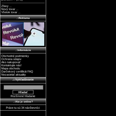
Zľavy ...
Nový tovar ...
Všetok tovar ...
.::Reklama
.::Informácie
Obchodné podmienky
Ochrana údajov
Ako nakupovať
Kontaktujte nás!
Mapa obchodu
Darčekový certifikát FAQ
Nezasielať aktuality
.::Vyhľadávanie
Rozšírené hľadanie
.::Kto je online?
Práve tu sú 34 návštevníci