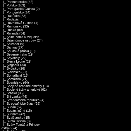
|_ Podnestersko
(42)
|_ Poľsko
(103)
|_ Portugalská Guinea
(2)
|_ Portugalsko
(14)
|_ Rakúsko
(33)
|_ Rodézia
|_ Rovníková Guinea
(4)
|_ Rumunsko
(33)
|_ Rusko
(80)
|_ Rwanda
(34)
|_ Saint Pierre a Miquelon
|_ Šalamúnove ostrovy
(24)
|_ Salvádor
(9)
|_ Samoa
(27)
|_ Saudská Arábia
(19)
|_ Severné Írsko
(19)
|_ Seychely
(22)
|_ Sierra Leone
(29)
|_ Singapúr
(34)
|_ Škótsko
(26)
|_ Slovinsko
(21)
|_ Somaliland
(16)
|_ Somálsko
(21)
|_ Španielsko
(64)
|_ Spojené arabské emiráty
(13)
|_ Spojené štáty americké
(62)
|_ Srbsko
(35)
|_ Srí Lanka
(44)
|_ Stredoafrická republika
(4)
|_ Stredoafrické štáty
(29)
|_ Sudán
(57)
|_ Sudán, južný
(18)
|_ Surinam
(42)
|_ Švajčiarsko
(15)
|_ Svätá Helena
(8)
|_ Svätý Tomáš a Princov
ostrov
(24)