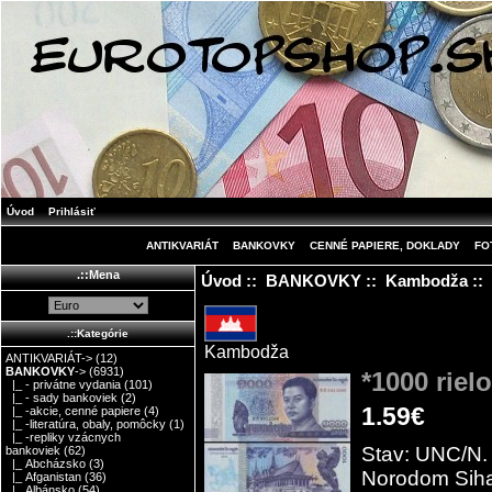
Úvod
Prihlásiť
ANTIKVARIÁT
BANKOVKY
CENNÉ PAPIERE, DOKLADY
FO
.::Mena
Úvod
::
BANKOVKY
::
Kambodža
::
.::Kategórie
Kambodža
ANTIKVARIÁT->
(12)
BANKOVKY
->
(6931)
*1000 rie
|_ - privátne vydania
(101)
|_ - sady bankoviek
(2)
1.59€
|_ -akcie, cenné papiere
(4)
|_ -literatúra, obaly, pomôcky
(1)
|_ -repliky vzácnych
Stav: UNC/N. 
bankoviek
(62)
|_ Abcházsko
(3)
Norodom Siha
|_ Afganistan
(36)
|_ Albánsko
(54)