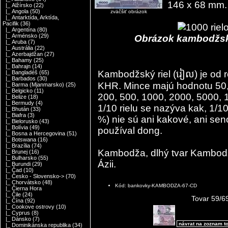
146 x 68 mm.
|_ Alžírsko
(22)
|_ Angola
(50)
zväčšiť obrázok
|_ Antarktída, Arktída,
Pacifik
(36)
|_ Argentína
(80)
|_ Arménsko
(29)
Obrázok kambodžskej
|_ Aruba
(7)
|_ Austrália
(22)
|_ Azerbajdžan
(27)
|_ Bahamy
(25)
|_ Bahrajn
(14)
Kambodžský riel (រៀល) je o
|_ Bangladéš
(65)
|_ Barbados
(30)
KHR. Mince majú hodnotu 50, 
|_ Barma (Mjanmarsko)
(25)
|_ Belgicko
(11)
200, 500, 1000, 2000, 5000, 1
|_ Belize
(18)
|_ Bermudy
(4)
1/10 rielu se nazýva kak, 1/1
|_ Bhután
(33)
|_ Biafra
(3)
%) nie sú ani kakové, ani se
|_ Bielorusko
(43)
|_ Bolívia
(49)
používal dong.
|_ Bosna a Hercegovina
(51)
|_ Botswana
(16)
|_ Brazília
(74)
Kambodža, dlhý tvar Kambodžs
|_ Brunej
(16)
|_ Bulharsko
(55)
Ázii.
|_ Burundi
(29)
|_ Čad
(10)
|_ Česko - Slovensko->
(70)
|_ Chorvátsko
(48)
Kód: bankovky-KAMBODZA-67-CD
|_ Čierna Hora
|_ Čile
(24)
Tovar 59/6
|_ Čína
(92)
|_ Cookove ostrovy
(10)
|_ Cyprus
(8)
|_ Dánsko
(7)
návrat na zoznam t
|_ Dominikánska republika
(34)