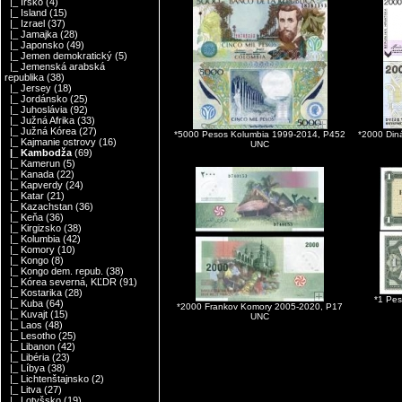
|_ Írsko
(4)
|_ Island
(15)
|_ Izrael
(37)
|_ Jamajka
(28)
|_ Japonsko
(49)
|_ Jemen demokratický
(5)
|_ Jemenská arabská
republika
(38)
|_ Jersey
(18)
|_ Jordánsko
(25)
|_ Juhoslávia
(92)
|_ Južná Afrika
(33)
|_ Južná Kórea
(27)
*5000 Pesos Kolumbia 1999-2014, P452
*2000 Din
|_ Kajmanie ostrovy
(16)
UNC
|_ Kambodža
(69)
|_ Kamerun
(5)
|_ Kanada
(22)
|_ Kapverdy
(24)
|_ Katar
(21)
|_ Kazachstan
(36)
|_ Keňa
(36)
|_ Kirgizsko
(38)
|_ Kolumbia
(42)
|_ Komory
(10)
|_ Kongo
(8)
|_ Kongo dem. repub.
(38)
|_ Kórea severná, KĽDR
(91)
|_ Kostarika
(28)
*1 Pe
|_ Kuba
(64)
*2000 Frankov Komory 2005-2020, P17
|_ Kuvajt
(15)
UNC
|_ Laos
(48)
|_ Lesotho
(25)
|_ Libanon
(42)
|_ Libéria
(23)
|_ Líbya
(38)
|_ Lichtenštajnsko
(2)
|_ Litva
(27)
|_ Lotyšsko
(19)