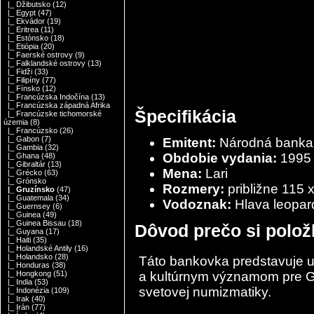
|_ Džibutsko
(12)
|_ Egypt
(47)
|_ Ekvádor
(19)
|_ Eritrea
(11)
|_ Estónsko
(18)
|_ Etiópia
(20)
|_ Faerské ostrovy
(9)
|_ Falklandské ostrovy
(13)
|_ Fidži
(33)
|_ Filipíny
(77)
|_ Fínsko
(12)
|_ Francúzska Indočína
(13)
|_ Francúzska západná Afrika
Špecifikácia
|_ Francúzske tichomorské
územia
(8)
|_ Francúzsko
(26)
|_ Gabon
(7)
Emitent:
Národná banka
|_ Gambia
(32)
Obdobie vydania:
1995
|_ Ghana
(48)
|_ Gibraltár
(13)
Mena:
Lari
|_ Grécko
(63)
|_ Grónsko
Rozmery:
približne
115 
|_ Gruzínsko
(47)
|_ Guatemala
(34)
Vodoznak:
Hlava leopar
|_ Guernsey
(6)
|_ Guinea
(49)
|_ Guinea Bissau
(18)
Dôvod prečo si polož
|_ Guyana
(17)
|_ Haiti
(35)
|_ Holandské Antily
(16)
|_ Holandsko
(28)
Táto bankovka predstavuje un
|_ Honduras
(38)
a kultúrnym významom pre Gr
|_ Hongkong
(51)
|_ India
(53)
svetovej numizmatiky.
|_ Indonézia
(109)
|_ Irak
(40)
|_ Irán
(77)