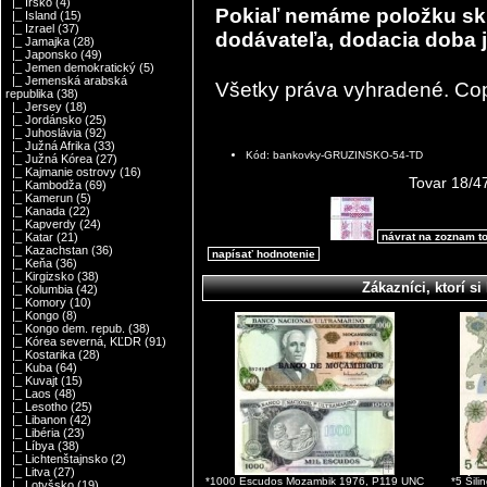
|_ Írsko
(4)
Pokiaľ nemáme položku sk
|_ Island
(15)
|_ Izrael
(37)
dodávateľa, dodacia doba je
|_ Jamajka
(28)
|_ Japonsko
(49)
|_ Jemen demokratický
(5)
|_ Jemenská arabská
Všetky práva vyhradené. Co
republika
(38)
|_ Jersey
(18)
|_ Jordánsko
(25)
|_ Juhoslávia
(92)
|_ Južná Afrika
(33)
Kód: bankovky-GRUZINSKO-54-TD
|_ Južná Kórea
(27)
|_ Kajmanie ostrovy
(16)
Tovar 18/4
|_ Kambodža
(69)
|_ Kamerun
(5)
|_ Kanada
(22)
|_ Kapverdy
(24)
návrat na zoznam t
|_ Katar
(21)
|_ Kazachstan
(36)
napísať hodnotenie
|_ Keňa
(36)
|_ Kirgizsko
(38)
Zákazníci, ktorí si 
|_ Kolumbia
(42)
|_ Komory
(10)
|_ Kongo
(8)
|_ Kongo dem. repub.
(38)
|_ Kórea severná, KĽDR
(91)
|_ Kostarika
(28)
|_ Kuba
(64)
|_ Kuvajt
(15)
|_ Laos
(48)
|_ Lesotho
(25)
|_ Libanon
(42)
|_ Libéria
(23)
|_ Líbya
(38)
|_ Lichtenštajnsko
(2)
|_ Litva
(27)
*1000 Escudos Mozambik 1976, P119 UNC
*5 Šil
|_ Lotyšsko
(19)