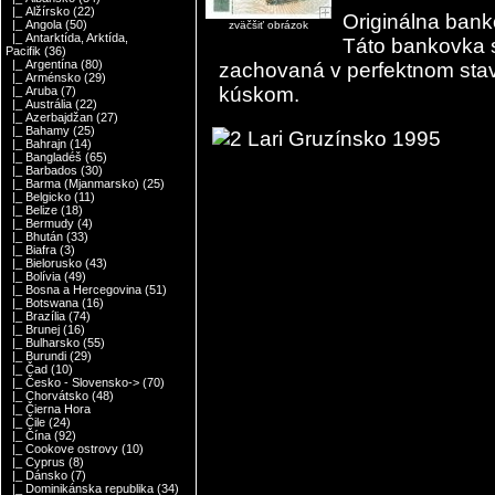
|_ Alžírsko
(22)
Originálna ban
|_ Angola
(50)
zväčšiť obrázok
|_ Antarktída, Arktída,
Táto bankovka 
Pacifik
(36)
|_ Argentína
(80)
zachovaná v perfektnom sta
|_ Arménsko
(29)
kúskom.
|_ Aruba
(7)
|_ Austrália
(22)
|_ Azerbajdžan
(27)
|_ Bahamy
(25)
|_ Bahrajn
(14)
|_ Bangladéš
(65)
|_ Barbados
(30)
|_ Barma (Mjanmarsko)
(25)
|_ Belgicko
(11)
|_ Belize
(18)
|_ Bermudy
(4)
|_ Bhután
(33)
|_ Biafra
(3)
|_ Bielorusko
(43)
|_ Bolívia
(49)
|_ Bosna a Hercegovina
(51)
|_ Botswana
(16)
|_ Brazília
(74)
|_ Brunej
(16)
|_ Bulharsko
(55)
|_ Burundi
(29)
|_ Čad
(10)
|_ Česko - Slovensko->
(70)
|_ Chorvátsko
(48)
|_ Čierna Hora
|_ Čile
(24)
|_ Čína
(92)
|_ Cookove ostrovy
(10)
|_ Cyprus
(8)
|_ Dánsko
(7)
|_ Dominikánska republika
(34)