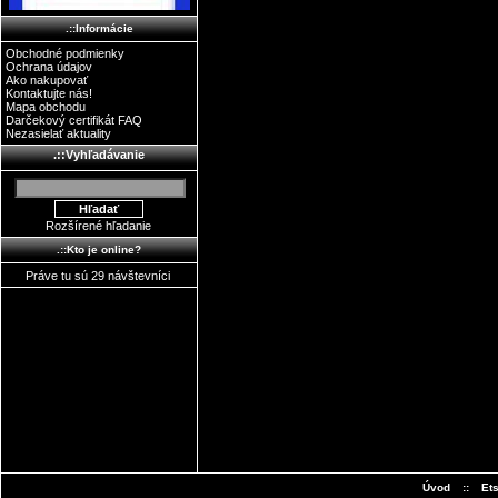
.::Informácie
Obchodné podmienky
Ochrana údajov
Ako nakupovať
Kontaktujte nás!
Mapa obchodu
Darčekový certifikát FAQ
Nezasielať aktuality
.::Vyhľadávanie
Rozšírené hľadanie
.::Kto je online?
Práve tu sú 29 návštevníci
Úvod
::
Et