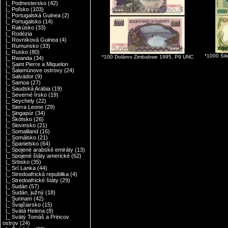
|_ Podnestersko
(42)
|_ Poľsko
(103)
|_ Portugalská Guinea
(2)
|_ Portugalsko
(14)
|_ Rakúsko
(33)
|_ Rodézia
|_ Rovníková Guinea
(4)
|_ Rumunsko
(33)
|_ Rusko
(80)
*1000 Ši
*100 Dolárov Zimbabwe 1995, P9 UNC
|_ Rwanda
(34)
|_ Saint Pierre a Miquelon
|_ Šalamúnove ostrovy
(24)
|_ Salvádor
(9)
|_ Samoa
(27)
|_ Saudská Arábia
(19)
|_ Severné Írsko
(19)
|_ Seychely
(22)
|_ Sierra Leone
(29)
|_ Singapúr
(34)
|_ Škótsko
(26)
|_ Slovinsko
(21)
|_ Somaliland
(16)
|_ Somálsko
(21)
|_ Španielsko
(64)
|_ Spojené arabské emiráty
(13)
|_ Spojené štáty americké
(62)
|_ Srbsko
(35)
|_ Srí Lanka
(44)
|_ Stredoafrická republika
(4)
|_ Stredoafrické štáty
(29)
|_ Sudán
(57)
|_ Sudán, južný
(18)
|_ Surinam
(42)
|_ Švajčiarsko
(15)
|_ Svätá Helena
(8)
|_ Svätý Tomáš a Princov
ostrov
(24)