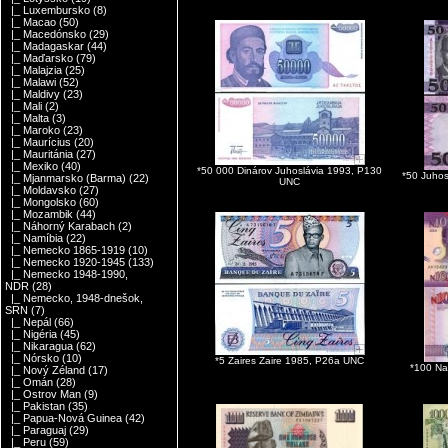
|_ Luxembursko
(8)
|_ Macao
(50)
|_ Macedónsko
(29)
|_ Madagaskar
(44)
|_ Maďarsko
(79)
|_ Malajzia
(25)
|_ Malawi
(52)
|_ Maldivy
(23)
|_ Mali
(2)
|_ Malta
(3)
|_ Maroko
(23)
|_ Maurícius
(20)
|_ Mauritánia
(27)
|_ Mexiko
(40)
*50 000 Dinárov Juhoslávia 1993, P130
*50 Juhos
|_ Mjanmarsko (Barma)
(22)
UNC
|_ Moldavsko
(27)
|_ Mongolsko
(60)
|_ Mozambik
(44)
|_ Náhorný Karabach
(2)
|_ Namíbia
(22)
|_ Nemecko 1865-1919
(10)
|_ Nemecko 1920-1945
(133)
|_ Nemecko 1948-1990,
NDR
(28)
|_ Nemecko, 1948-dnešok,
SRN
(7)
|_ Nepál
(66)
|_ Nigéria
(45)
|_ Nikaragua
(62)
|_ Nórsko
(10)
*5 Zaires Zaire 1985, P26a UNC
*100 Na
|_ Nový Zéland
(17)
|_ Omán
(28)
|_ Ostrov Man
(9)
|_ Pakistan
(35)
|_ Papua-Nová Guinea
(42)
|_ Paraguaj
(29)
|_ Peru
(59)