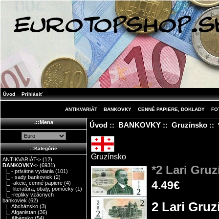
Úvod
Prihlásiť
ANTIKVARIÁT
BANKOVKY
CENNÉ PAPIERE, DOKLADY
FO
.::Mena
Úvod
::
BANKOVKY
::
Gruzínsko
:: 
.::Kategórie
Gruzínsko
ANTIKVARIÁT->
(12)
BANKOVKY
->
(6931)
*2 Lari Gru
|_ - privátne vydania
(101)
|_ - sady bankoviek
(2)
4.49€
|_ -akcie, cenné papiere
(4)
|_ -literatúra, obaly, pomôcky
(1)
|_ -repliky vzácnych
bankoviek
(62)
2 Lari Gru
|_ Abcházsko
(3)
|_ Afganistan
(36)
|_ Albánsko
(54)