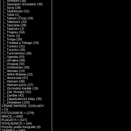
|_ Švédsko
(38)
|_ Swazijsko (Eswatini)
(36)
|_ Sýria
(28)
|_ Tadžikistan
(31)
|_ Tahiti
(1)
|_ Taiwan (Čína)
(29)
|_ Taliansko
(32)
|_ Tanzánia
(28)
|_ Tatársko
(2)
|_ Thajsko
(54)
|_ Timor
(3)
|_ Tonga
(26)
|_ Trinidad a Tobago
(24)
|_ Tunisko
(31)
|_ Turecko
(45)
|_ Turkménsko
(36)
|_ Uganda
(43)
|_ Ukrajina
(68)
|_ Uruguaj
(33)
|_ Uzbekistan
(30)
|_ Vanuatu
(14)
|_ Veľká Británia
(23)
|_ Venezuela
(67)
|_ Vietnam
(48)
|_ Vietnam južný
(27)
|_ Východný Karibik
(19)
|_ Zair (Kongo)
(52)
|_ Zambia
(42)
|_ Západoafrické štáty
(35)
|_ Zimbabwe
(103)
CENNÉ PAPIERE, DOKLADY-
>
(3)
FOTOGRAFIE->
(278)
MINCE->
(409)
PLAGÁTY->
(427)
POHĽADNICE->
(64)
Portréty podľa fotografie
(8)
ZNÁMKY->
(640)