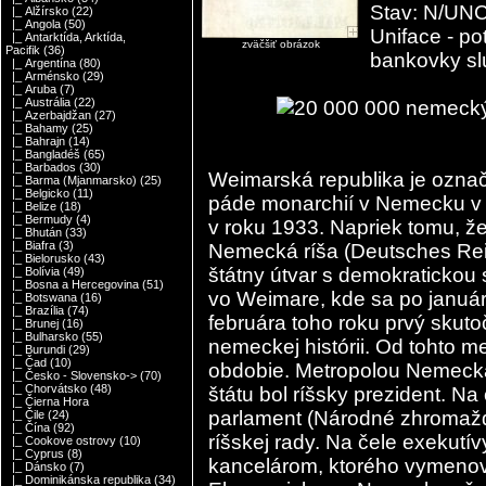
Stav: N/UNC
|_ Alžírsko
(22)
|_ Angola
(50)
Uniface - po
|_ Antarktída, Arktída,
zväčšiť obrázok
Pacifik
(36)
bankovky slú
|_ Argentína
(80)
|_ Arménsko
(29)
|_ Aruba
(7)
|_ Austrália
(22)
|_ Azerbajdžan
(27)
|_ Bahamy
(25)
|_ Bahrajn
(14)
|_ Bangladéš
(65)
|_ Barbados
(30)
Weimarská republika je ozna
|_ Barma (Mjanmarsko)
(25)
|_ Belgicko
(11)
páde monarchií v Nemecku v 
|_ Belize
(18)
|_ Bermudy
(4)
v roku 1933. Napriek tomu, že
|_ Bhután
(33)
|_ Biafra
(3)
Nemecká ríša (Deutsches Reic
|_ Bielorusko
(43)
štátny útvar s demokratickou 
|_ Bolívia
(49)
|_ Bosna a Hercegovina
(51)
vo Weimare, kde sa po január
|_ Botswana
(16)
|_ Brazília
(74)
februára toho roku prvý skut
|_ Brunej
(16)
|_ Bulharsko
(55)
nemeckej histórii. Od tohto m
|_ Burundi
(29)
|_ Čad
(10)
obdobie. Metropolou Nemecka 
|_ Česko - Slovensko->
(70)
|_ Chorvátsko
(48)
štátu bol ríšsky prezident. Na
|_ Čierna Hora
parlament (Národné zhromažd
|_ Čile
(24)
|_ Čína
(92)
ríšskej rady. Na čele exekutí
|_ Cookove ostrovy
(10)
|_ Cyprus
(8)
kancelárom, ktorého vymenova
|_ Dánsko
(7)
|_ Dominikánska republika
(34)