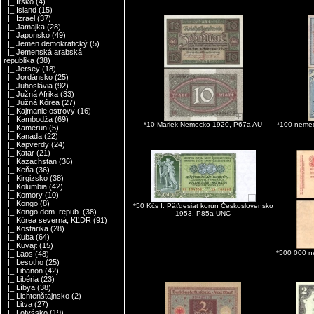
|_ Írsko
(4)
|_ Island
(15)
|_ Izrael
(37)
|_ Jamajka
(28)
|_ Japonsko
(49)
|_ Jemen demokratický
(5)
|_ Jemenská arabská
republika
(38)
|_ Jersey
(18)
|_ Jordánsko
(25)
|_ Juhoslávia
(92)
|_ Južná Afrika
(33)
|_ Južná Kórea
(27)
|_ Kajmanie ostrovy
(16)
|_ Kambodža
(69)
*10 Mariek Nemecko 1920, P67a AU
*100 nemec
|_ Kamerun
(5)
|_ Kanada
(22)
|_ Kapverdy
(24)
|_ Katar
(21)
|_ Kazachstan
(36)
|_ Keňa
(36)
|_ Kirgizsko
(38)
|_ Kolumbia
(42)
|_ Komory
(10)
|_ Kongo
(8)
*50 Kčs I. Päťdesiat korún Československo
|_ Kongo dem. repub.
(38)
1953, P85a UNC
|_ Kórea severná, KĽDR
(91)
|_ Kostarika
(28)
|_ Kuba
(64)
|_ Kuvajt
(15)
*500 000 n
|_ Laos
(48)
|_ Lesotho
(25)
|_ Libanon
(42)
|_ Libéria
(23)
|_ Líbya
(38)
|_ Lichtenštajnsko
(2)
|_ Litva
(27)
|_ Lotyšsko
(19)