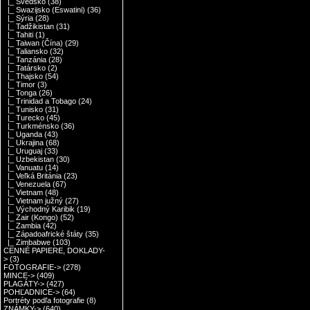
|_ Švédsko
(38)
|_ Swazijsko (Eswatini)
(36)
|_ Sýria
(28)
|_ Tadžikistan
(31)
|_ Tahiti
(1)
|_ Taiwan (Čína)
(29)
|_ Taliansko
(32)
|_ Tanzánia
(28)
|_ Tatársko
(2)
|_ Thajsko
(54)
|_ Timor
(3)
|_ Tonga
(26)
|_ Trinidad a Tobago
(24)
|_ Tunisko
(31)
|_ Turecko
(45)
|_ Turkménsko
(36)
|_ Uganda
(43)
|_ Ukrajina
(68)
|_ Uruguaj
(33)
|_ Uzbekistan
(30)
|_ Vanuatu
(14)
|_ Veľká Británia
(23)
|_ Venezuela
(67)
|_ Vietnam
(48)
|_ Vietnam južný
(27)
|_ Východný Karibik
(19)
|_ Zair (Kongo)
(52)
|_ Zambia
(42)
|_ Západoafrické štáty
(35)
|_ Zimbabwe
(103)
CENNÉ PAPIERE, DOKLADY-
>
(3)
FOTOGRAFIE->
(278)
MINCE->
(409)
PLAGÁTY->
(427)
POHĽADNICE->
(64)
Portréty podľa fotografie
(8)
ZNÁMKY->
(640)