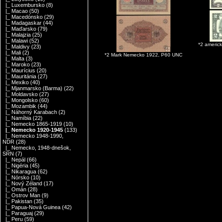
|_ Luxembursko
(8)
|_ Macao
(50)
|_ Macedónsko
(29)
|_ Madagaskar
(44)
|_ Maďarsko
(79)
|_ Malajzia
(25)
|_ Malawi
(52)
*2 americ
|_ Maldivy
(23)
|_ Mali
(2)
*2 Mark Nemecko 1922, P60 UNC
|_ Malta
(3)
|_ Maroko
(23)
|_ Maurícius
(20)
|_ Mauritánia
(27)
|_ Mexiko
(40)
|_ Mjanmarsko (Barma)
(22)
|_ Moldavsko
(27)
|_ Mongolsko
(60)
|_ Mozambik
(44)
|_ Náhorný Karabach
(2)
|_ Namíbia
(22)
|_ Nemecko 1865-1919
(10)
|_ Nemecko 1920-1945
(133)
|_ Nemecko 1948-1990,
NDR
(28)
|_ Nemecko, 1948-dnešok,
SRN
(7)
|_ Nepál
(66)
|_ Nigéria
(45)
|_ Nikaragua
(62)
|_ Nórsko
(10)
|_ Nový Zéland
(17)
|_ Omán
(28)
|_ Ostrov Man
(9)
|_ Pakistan
(35)
|_ Papua-Nová Guinea
(42)
|_ Paraguaj
(29)
|_ Peru
(59)