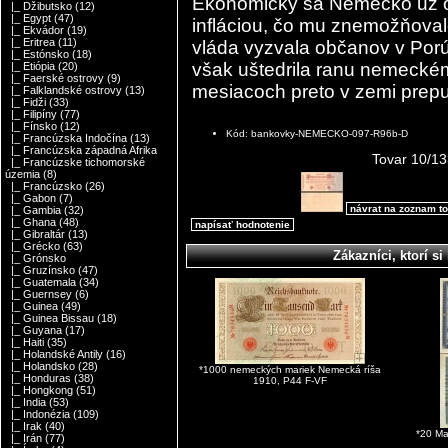
Ekonomicky sa Nemecko už o
|_ Džibutsko
(12)
|_ Egypt
(47)
infláciou, čo mu znemožňoval
|_ Ekvádor
(19)
|_ Eritrea
(11)
vláda vyzvala občanov v Porúr
|_ Estónsko
(18)
však uštedrila ranu nemecké
|_ Etiópia
(20)
|_ Faerské ostrovy
(9)
mesiacoch preto v zemi prepu
|_ Falklandské ostrovy
(13)
|_ Fidži
(33)
|_ Filipíny
(77)
|_ Fínsko
(12)
Kód: bankovky-NEMECKO-097-R96b-D
|_ Francúzska Indočína
(13)
|_ Francúzska západná Afrika
Tovar 10/13
|_ Francúzske tichomorské
územia
(8)
|_ Francúzsko
(26)
|_ Gabon
(7)
návrat na zoznam t
|_ Gambia
(32)
|_ Ghana
(48)
napísať hodnotenie
|_ Gibraltár
(13)
|_ Grécko
(63)
Zákazníci, ktorí si 
|_ Grónsko
|_ Gruzínsko
(47)
|_ Guatemala
(34)
|_ Guernsey
(6)
|_ Guinea
(49)
|_ Guinea Bissau
(18)
|_ Guyana
(17)
|_ Haiti
(35)
|_ Holandské Antily
(16)
|_ Holandsko
(28)
*1000 nemeckých mariek Nemecká ríša
|_ Honduras
(38)
1910, P44 F-VF
|_ Hongkong
(51)
|_ India
(53)
|_ Indonézia
(109)
|_ Irak
(40)
*20 Ma
|_ Irán
(77)