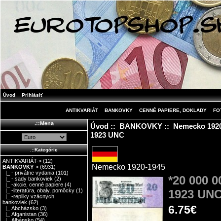
Úvod
Prihlásiť
ANTIKVARIÁT
BANKOVKY
CENNÉ PAPIERE, DOKLADY
FO
.::Mena
Úvod
::
BANKOVKY
::
Nemecko 192
1923 UNC
.::Kategórie
ANTIKVARIÁT->
(12)
Nemecko 1920-1945
BANKOVKY
->
(6931)
|_ - privátne vydania
(101)
*20 000 
|_ - sady bankoviek
(2)
|_ -akcie, cenné papiere
(4)
1923 UN
|_ -literatúra, obaly, pomôcky
(1)
|_ -repliky vzácnych
bankoviek
(62)
6.75€
|_ Abcházsko
(3)
|_ Afganistan
(36)
|_ Albánsko
(54)