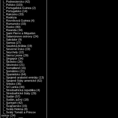
|_ Podnestersko
(42)
|_ Poľsko
(103)
|_ Portugalská Guinea
(2)
|_ Portugalsko
(14)
|_ Rakúsko
(33)
|_ Rodézia
|_ Rovníková Guinea
(4)
|_ Rumunsko
(33)
|_ Rusko
(80)
|_ Rwanda
(34)
|_ Saint Pierre a Miquelon
|_ Šalamúnove ostrovy
(24)
|_ Salvádor
(9)
|_ Samoa
(27)
|_ Saudská Arábia
(19)
|_ Severné Írsko
(19)
|_ Seychely
(22)
|_ Sierra Leone
(29)
|_ Singapúr
(34)
|_ Škótsko
(26)
|_ Slovinsko
(21)
|_ Somaliland
(16)
|_ Somálsko
(21)
|_ Španielsko
(64)
|_ Spojené arabské emiráty
(13)
|_ Spojené štáty americké
(62)
|_ Srbsko
(35)
|_ Srí Lanka
(44)
|_ Stredoafrická republika
(4)
|_ Stredoafrické štáty
(29)
|_ Sudán
(57)
|_ Sudán, južný
(18)
|_ Surinam
(42)
|_ Švajčiarsko
(15)
|_ Svätá Helena
(8)
|_ Svätý Tomáš a Princov
ostrov
(24)