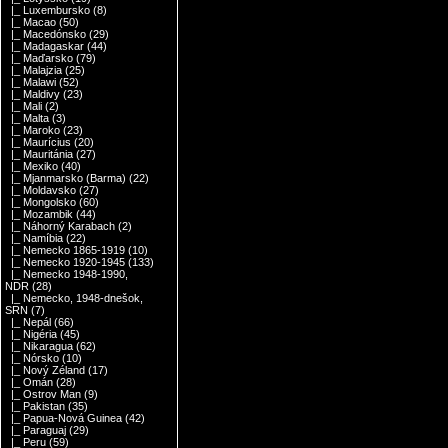
|_ Luxembursko
(8)
|_ Macao
(50)
|_ Macedónsko
(29)
|_ Madagaskar
(44)
|_ Maďarsko
(79)
|_ Malajzia
(25)
|_ Malawi
(52)
|_ Maldivy
(23)
|_ Mali
(2)
|_ Malta
(3)
|_ Maroko
(23)
|_ Maurícius
(20)
|_ Mauritánia
(27)
|_ Mexiko
(40)
|_ Mjanmarsko (Barma)
(22)
|_ Moldavsko
(27)
|_ Mongolsko
(60)
|_ Mozambik
(44)
|_ Náhorný Karabach
(2)
|_ Namíbia
(22)
|_ Nemecko 1865-1919
(10)
|_ Nemecko 1920-1945
(133)
|_ Nemecko 1948-1990,
NDR
(28)
|_ Nemecko, 1948-dnešok,
SRN
(7)
|_ Nepál
(66)
|_ Nigéria
(45)
|_ Nikaragua
(62)
|_ Nórsko
(10)
|_ Nový Zéland
(17)
|_ Omán
(28)
|_ Ostrov Man
(9)
|_ Pakistan
(35)
|_ Papua-Nová Guinea
(42)
|_ Paraguaj
(29)
|_ Peru
(59)