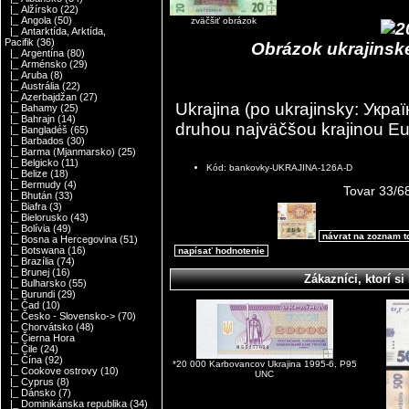
|_ Alžírsko
(22)
|_ Angola
(50)
zväčšiť obrázok
|_ Antarktída, Arktída,
Pacifik
(36)
Obrázok ukrajinske
|_ Argentína
(80)
|_ Arménsko
(29)
|_ Aruba
(8)
|_ Austrália
(22)
|_ Azerbajdžan
(27)
Ukrajina (po ukrajinsky: Укра
|_ Bahamy
(25)
|_ Bahrajn
(14)
druhou najväčšou krajinou E
|_ Bangladéš
(65)
|_ Barbados
(30)
|_ Barma (Mjanmarsko)
(25)
|_ Belgicko
(11)
Kód: bankovky-UKRAJINA-126A-D
|_ Belize
(18)
|_ Bermudy
(4)
Tovar 33/6
|_ Bhután
(33)
|_ Biafra
(3)
|_ Bielorusko
(43)
|_ Bolívia
(49)
návrat na zoznam 
|_ Bosna a Hercegovina
(51)
|_ Botswana
(16)
napísať hodnotenie
|_ Brazília
(74)
|_ Brunej
(16)
Zákazníci, ktorí si 
|_ Bulharsko
(55)
|_ Burundi
(29)
|_ Čad
(10)
|_ Česko - Slovensko->
(70)
|_ Chorvátsko
(48)
|_ Čierna Hora
|_ Čile
(24)
|_ Čína
(92)
*20 000 Karbovancov Ukrajina 1995-6, P95
|_ Cookove ostrovy
(10)
UNC
|_ Cyprus
(8)
|_ Dánsko
(7)
|_ Dominikánska republika
(34)