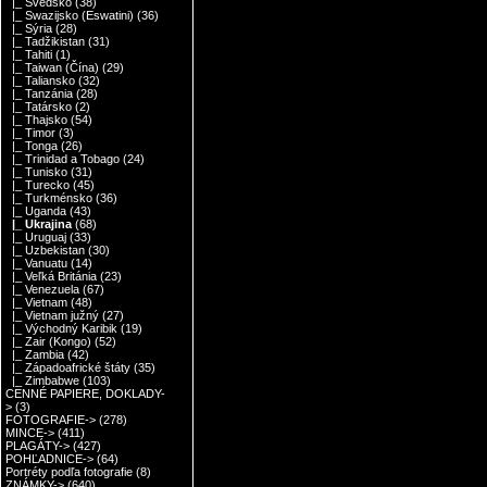
|_ Švédsko
(38)
|_ Swazijsko (Eswatini)
(36)
|_ Sýria
(28)
|_ Tadžikistan
(31)
|_ Tahiti
(1)
|_ Taiwan (Čína)
(29)
|_ Taliansko
(32)
|_ Tanzánia
(28)
|_ Tatársko
(2)
|_ Thajsko
(54)
|_ Timor
(3)
|_ Tonga
(26)
|_ Trinidad a Tobago
(24)
|_ Tunisko
(31)
|_ Turecko
(45)
|_ Turkménsko
(36)
|_ Uganda
(43)
|_ Ukrajina
(68)
|_ Uruguaj
(33)
|_ Uzbekistan
(30)
|_ Vanuatu
(14)
|_ Veľká Británia
(23)
|_ Venezuela
(67)
|_ Vietnam
(48)
|_ Vietnam južný
(27)
|_ Východný Karibik
(19)
|_ Zair (Kongo)
(52)
|_ Zambia
(42)
|_ Západoafrické štáty
(35)
|_ Zimbabwe
(103)
CENNÉ PAPIERE, DOKLADY-
>
(3)
FOTOGRAFIE->
(278)
MINCE->
(411)
PLAGÁTY->
(427)
POHĽADNICE->
(64)
Portréty podľa fotografie
(8)
ZNÁMKY->
(640)