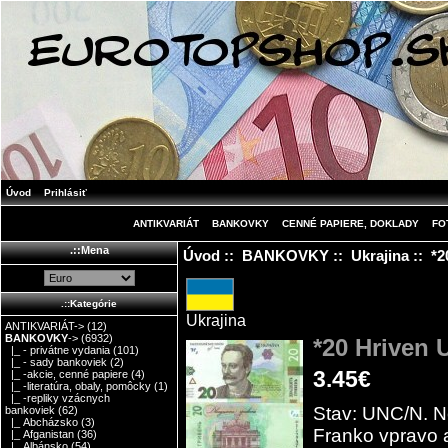
Úvod
Prihlásiť
ANTIKVARIÁT
BANKOVKY
CENNÉ PAPIERE, DOKLADY
FO
.::Mena
Úvod
::
BANKOVKY
::
Ukrajina
:: *2
.::Kategórie
Ukrajina
ANTIKVARIÁT->
(12)
BANKOVKY
->
(6932)
*20 Hriven 
|_ - privátne vydania
(101)
|_ - sady bankoviek
(2)
3.45€
|_ -akcie, cenné papiere
(4)
|_ -literatúra, obaly, pomôcky
(1)
|_ -repliky vzácnych
Stav: UNC/N. N
bankoviek
(62)
|_ Abcházsko
(3)
Franko vpravo a
|_ Afganistan
(36)
|_ Albánsko
(54)