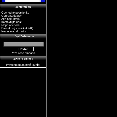
.::Informácie
Obchodné podmienky
Ochrana údajov
Ako nakupovať
Kontaktujte nás!
Mapa obchodu
Darčekový certifikát FAQ
Nezasielať aktuality
.::Vyhľadávanie
Rozšírené hľadanie
.::Kto je online?
Práve tu sú 38 návštevníci