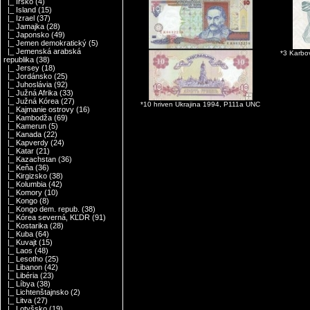
|_ Írsko
(4)
|_ Island
(15)
|_ Izrael
(37)
|_ Jamajka
(28)
|_ Japonsko
(49)
|_ Jemen demokratický
(5)
|_ Jemenská arabská
*3 Karbo
republika
(38)
|_ Jersey
(18)
|_ Jordánsko
(25)
|_ Juhoslávia
(92)
|_ Južná Afrika
(33)
|_ Južná Kórea
(27)
*10 hriven Ukrajina 1994, P111a UNC
|_ Kajmanie ostrovy
(16)
|_ Kambodža
(69)
|_ Kamerun
(5)
|_ Kanada
(22)
|_ Kapverdy
(24)
|_ Katar
(21)
|_ Kazachstan
(36)
|_ Keňa
(36)
|_ Kirgizsko
(38)
|_ Kolumbia
(42)
|_ Komory
(10)
|_ Kongo
(8)
|_ Kongo dem. repub.
(38)
|_ Kórea severná, KĽDR
(91)
|_ Kostarika
(28)
|_ Kuba
(64)
|_ Kuvajt
(15)
|_ Laos
(48)
|_ Lesotho
(25)
|_ Libanon
(42)
|_ Libéria
(23)
|_ Líbya
(38)
|_ Lichtenštajnsko
(2)
|_ Litva
(27)
|_ Lotyšsko
(19)