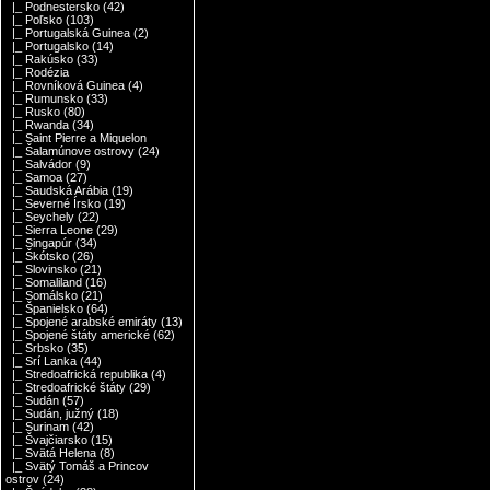
|_ Podnestersko
(42)
|_ Poľsko
(103)
|_ Portugalská Guinea
(2)
|_ Portugalsko
(14)
|_ Rakúsko
(33)
|_ Rodézia
|_ Rovníková Guinea
(4)
|_ Rumunsko
(33)
|_ Rusko
(80)
|_ Rwanda
(34)
|_ Saint Pierre a Miquelon
|_ Šalamúnove ostrovy
(24)
|_ Salvádor
(9)
|_ Samoa
(27)
|_ Saudská Arábia
(19)
|_ Severné Írsko
(19)
|_ Seychely
(22)
|_ Sierra Leone
(29)
|_ Singapúr
(34)
|_ Škótsko
(26)
|_ Slovinsko
(21)
|_ Somaliland
(16)
|_ Somálsko
(21)
|_ Španielsko
(64)
|_ Spojené arabské emiráty
(13)
|_ Spojené štáty americké
(62)
|_ Srbsko
(35)
|_ Srí Lanka
(44)
|_ Stredoafrická republika
(4)
|_ Stredoafrické štáty
(29)
|_ Sudán
(57)
|_ Sudán, južný
(18)
|_ Surinam
(42)
|_ Švajčiarsko
(15)
|_ Svätá Helena
(8)
|_ Svätý Tomáš a Princov
ostrov
(24)