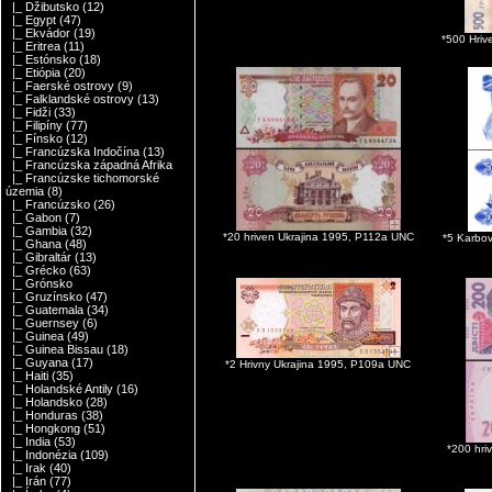
|_ Džibutsko
(12)
|_ Egypt
(47)
|_ Ekvádor
(19)
*500 Hriv
|_ Eritrea
(11)
|_ Estónsko
(18)
|_ Etiópia
(20)
|_ Faerské ostrovy
(9)
|_ Falklandské ostrovy
(13)
|_ Fidži
(33)
|_ Filipíny
(77)
|_ Fínsko
(12)
|_ Francúzska Indočína
(13)
|_ Francúzska západná Afrika
|_ Francúzske tichomorské
územia
(8)
|_ Francúzsko
(26)
|_ Gabon
(7)
|_ Gambia
(32)
*20 hriven Ukrajina 1995, P112a UNC
*5 Karbo
|_ Ghana
(48)
|_ Gibraltár
(13)
|_ Grécko
(63)
|_ Grónsko
|_ Gruzínsko
(47)
|_ Guatemala
(34)
|_ Guernsey
(6)
|_ Guinea
(49)
|_ Guinea Bissau
(18)
|_ Guyana
(17)
*2 Hrivny Ukrajina 1995, P109a UNC
|_ Haiti
(35)
|_ Holandské Antily
(16)
|_ Holandsko
(28)
|_ Honduras
(38)
|_ Hongkong
(51)
|_ India
(53)
*200 hri
|_ Indonézia
(109)
|_ Irak
(40)
|_ Irán
(77)