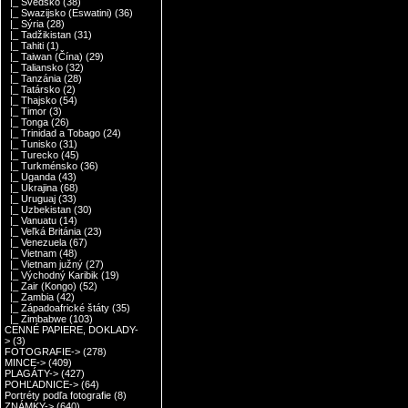
|_ Švédsko
(38)
|_ Swazijsko (Eswatini)
(36)
|_ Sýria
(28)
|_ Tadžikistan
(31)
|_ Tahiti
(1)
|_ Taiwan (Čína)
(29)
|_ Taliansko
(32)
|_ Tanzánia
(28)
|_ Tatársko
(2)
|_ Thajsko
(54)
|_ Timor
(3)
|_ Tonga
(26)
|_ Trinidad a Tobago
(24)
|_ Tunisko
(31)
|_ Turecko
(45)
|_ Turkménsko
(36)
|_ Uganda
(43)
|_ Ukrajina
(68)
|_ Uruguaj
(33)
|_ Uzbekistan
(30)
|_ Vanuatu
(14)
|_ Veľká Británia
(23)
|_ Venezuela
(67)
|_ Vietnam
(48)
|_ Vietnam južný
(27)
|_ Východný Karibik
(19)
|_ Zair (Kongo)
(52)
|_ Zambia
(42)
|_ Západoafrické štáty
(35)
|_ Zimbabwe
(103)
CENNÉ PAPIERE, DOKLADY-
>
(3)
FOTOGRAFIE->
(278)
MINCE->
(409)
PLAGÁTY->
(427)
POHĽADNICE->
(64)
Portréty podľa fotografie
(8)
ZNÁMKY->
(640)