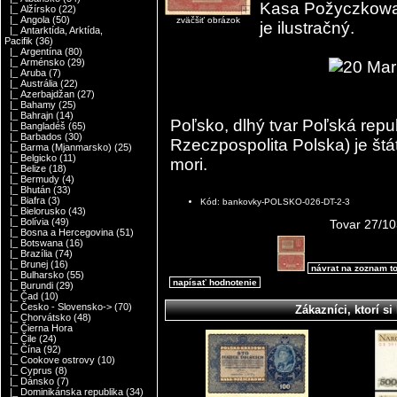
Kasa Požyczkowa
|_ Alžírsko
(22)
|_ Angola
(50)
zväčšiť obrázok
je ilustračný.
|_ Antarktída, Arktída,
Pacifik
(36)
|_ Argentína
(80)
|_ Arménsko
(29)
|_ Aruba
(7)
|_ Austrália
(22)
|_ Azerbajdžan
(27)
|_ Bahamy
(25)
|_ Bahrajn
(14)
Poľsko, dlhý tvar Poľská repub
|_ Bangladéš
(65)
|_ Barbados
(30)
Rzeczpospolita Polska) je štát
|_ Barma (Mjanmarsko)
(25)
|_ Belgicko
(11)
mori.
|_ Belize
(18)
|_ Bermudy
(4)
|_ Bhután
(33)
|_ Biafra
(3)
Kód: bankovky-POLSKO-026-DT-2-3
|_ Bielorusko
(43)
|_ Bolívia
(49)
Tovar 27/10
|_ Bosna a Hercegovina
(51)
|_ Botswana
(16)
|_ Brazília
(74)
|_ Brunej
(16)
návrat na zoznam t
|_ Bulharsko
(55)
napísať hodnotenie
|_ Burundi
(29)
|_ Čad
(10)
|_ Česko - Slovensko->
(70)
Zákazníci, ktorí si 
|_ Chorvátsko
(48)
|_ Čierna Hora
|_ Čile
(24)
|_ Čína
(92)
|_ Cookove ostrovy
(10)
|_ Cyprus
(8)
|_ Dánsko
(7)
|_ Dominikánska republika
(34)