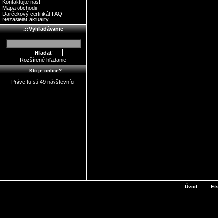
Kontaktujte nás!
Mapa obchodu
Darčekový certifikát FAQ
Nezasielať aktuality
.::Vyhľadávanie
Rozšírené hľadanie
.::Kto je online?
Práve tu sú 49 návštevníci
Úvod
::
Et