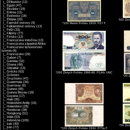
|_ Džibutsko
(12)
|_ Egypt
(47)
|_ Ekvádor
(19)
|_ Eritrea
(11)
|_ Estónsko
(18)
|_ Etiópia
(20)
500 Zlo
|_ Faerské ostrovy
(9)
*100 Marek Poľsko 1919, P27 F
|_ Falklandské ostrovy
(13)
|_ Fidži
(33)
|_ Filipíny
(77)
|_ Fínsko
(12)
|_ Francúzska Indočína
(13)
|_ Francúzska západná Afrika
|_ Francúzske tichomorské
územia
(8)
|_ Francúzsko
(26)
|_ Gabon
(7)
|_ Gambia
(32)
|_ Ghana
(48)
|_ Gibraltár
(13)
|_ Grécko
(63)
*200 Zlotych Poľsko 1986-88, P144c UNC
|_ Grónsko
*20 
|_ Gruzínsko
(47)
|_ Guatemala
(34)
|_ Guernsey
(6)
|_ Guinea
(49)
|_ Guinea Bissau
(18)
|_ Guyana
(17)
|_ Haiti
(35)
|_ Holandské Antily
(16)
|_ Holandsko
(28)
|_ Honduras
(38)
|_ Hongkong
(51)
|_ India
(53)
|_ Indonézia
(109)
|_ Irak
(40)
*50 Zlo
|_ Irán
(77)
*100 Zlotých Poľsko 1934, P75a F