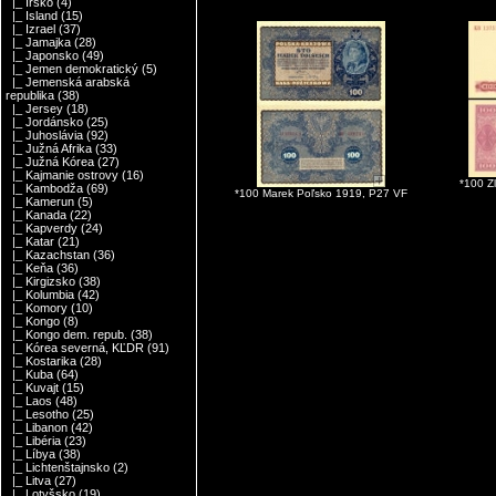
|_ Írsko
(4)
|_ Island
(15)
|_ Izrael
(37)
|_ Jamajka
(28)
|_ Japonsko
(49)
|_ Jemen demokratický
(5)
|_ Jemenská arabská
republika
(38)
|_ Jersey
(18)
|_ Jordánsko
(25)
|_ Juhoslávia
(92)
|_ Južná Afrika
(33)
|_ Južná Kórea
(27)
|_ Kajmanie ostrovy
(16)
*100 Z
|_ Kambodža
(69)
*100 Marek Poľsko 1919, P27 VF
|_ Kamerun
(5)
|_ Kanada
(22)
|_ Kapverdy
(24)
|_ Katar
(21)
|_ Kazachstan
(36)
|_ Keňa
(36)
|_ Kirgizsko
(38)
|_ Kolumbia
(42)
|_ Komory
(10)
|_ Kongo
(8)
|_ Kongo dem. repub.
(38)
|_ Kórea severná, KĽDR
(91)
|_ Kostarika
(28)
|_ Kuba
(64)
|_ Kuvajt
(15)
|_ Laos
(48)
|_ Lesotho
(25)
|_ Libanon
(42)
|_ Libéria
(23)
|_ Líbya
(38)
|_ Lichtenštajnsko
(2)
|_ Litva
(27)
|_ Lotyšsko
(19)