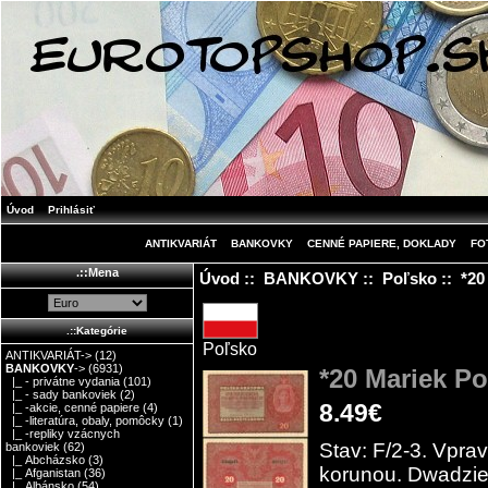
Úvod
Prihlásiť
ANTIKVARIÁT
BANKOVKY
CENNÉ PAPIERE, DOKLADY
FO
.::Mena
Úvod
::
BANKOVKY
::
Poľsko
:: *20
.::Kategórie
Poľsko
ANTIKVARIÁT->
(12)
BANKOVKY
->
(6931)
*20 Mariek Po
|_ - privátne vydania
(101)
|_ - sady bankoviek
(2)
8.49€
|_ -akcie, cenné papiere
(4)
|_ -literatúra, obaly, pomôcky
(1)
|_ -repliky vzácnych
Stav: F/2-3. Vprav
bankoviek
(62)
|_ Abcházsko
(3)
korunou. Dwadzie
|_ Afganistan
(36)
|_ Albánsko
(54)