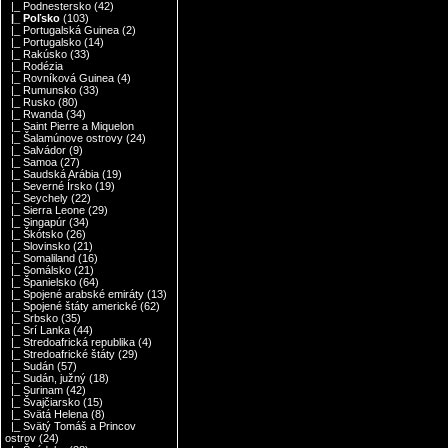
|_ Podnestersko
(42)
|_ Poľsko
(103)
|_ Portugalská Guinea
(2)
|_ Portugalsko
(14)
|_ Rakúsko
(33)
|_ Rodézia
|_ Rovníková Guinea
(4)
|_ Rumunsko
(33)
|_ Rusko
(80)
|_ Rwanda
(34)
|_ Saint Pierre a Miquelon
|_ Šalamúnove ostrovy
(24)
|_ Salvádor
(9)
|_ Samoa
(27)
|_ Saudská Arábia
(19)
|_ Severné Írsko
(19)
|_ Seychely
(22)
|_ Sierra Leone
(29)
|_ Singapúr
(34)
|_ Škótsko
(26)
|_ Slovinsko
(21)
|_ Somaliland
(16)
|_ Somálsko
(21)
|_ Španielsko
(64)
|_ Spojené arabské emiráty
(13)
|_ Spojené štáty americké
(62)
|_ Srbsko
(35)
|_ Srí Lanka
(44)
|_ Stredoafrická republika
(4)
|_ Stredoafrické štáty
(29)
|_ Sudán
(57)
|_ Sudán, južný
(18)
|_ Surinam
(42)
|_ Švajčiarsko
(15)
|_ Svätá Helena
(8)
|_ Svätý Tomáš a Princov
ostrov
(24)