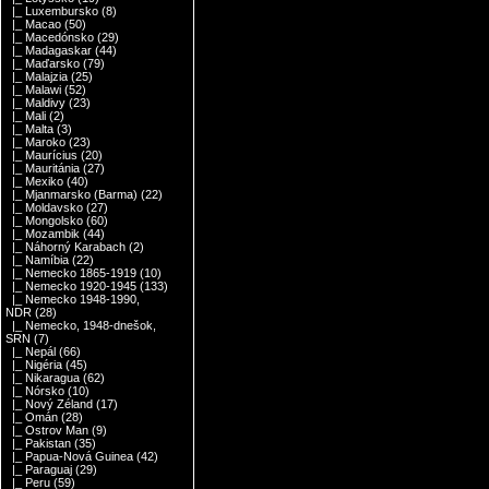
|_ Luxembursko
(8)
|_ Macao
(50)
|_ Macedónsko
(29)
|_ Madagaskar
(44)
|_ Maďarsko
(79)
|_ Malajzia
(25)
|_ Malawi
(52)
|_ Maldivy
(23)
|_ Mali
(2)
|_ Malta
(3)
|_ Maroko
(23)
|_ Maurícius
(20)
|_ Mauritánia
(27)
|_ Mexiko
(40)
|_ Mjanmarsko (Barma)
(22)
|_ Moldavsko
(27)
|_ Mongolsko
(60)
|_ Mozambik
(44)
|_ Náhorný Karabach
(2)
|_ Namíbia
(22)
|_ Nemecko 1865-1919
(10)
|_ Nemecko 1920-1945
(133)
|_ Nemecko 1948-1990,
NDR
(28)
|_ Nemecko, 1948-dnešok,
SRN
(7)
|_ Nepál
(66)
|_ Nigéria
(45)
|_ Nikaragua
(62)
|_ Nórsko
(10)
|_ Nový Zéland
(17)
|_ Omán
(28)
|_ Ostrov Man
(9)
|_ Pakistan
(35)
|_ Papua-Nová Guinea
(42)
|_ Paraguaj
(29)
|_ Peru
(59)