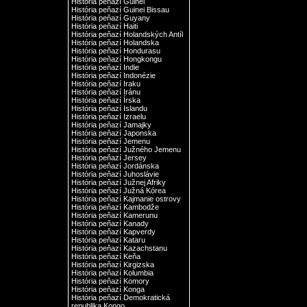
História peňazí Guinei
História peňazí Guinei Bissau
História peňazí Guyany
História peňazí Haiti
História peňazí Holandských Antíl
História peňazí Holandska
História peňazí Hondurasu
História peňazí Hongkongu
História peňazí Indie
História peňazí Indonézie
História peňazí Iraku
História peňazí Iránu
História peňazí Írska
História peňazí Islandu
História peňazí Izraelu
História peňazí Jamajky
História peňazí Japonska
História peňazí Jemenu
História peňazí Južného Jemenu
História peňazí Jersey
História peňazí Jordánska
História peňazí Juhoslávie
História peňazí Južnej Afriky
História peňazí Južná Kórea
História peňazí Kajmanie ostrovy
História peňazí Kambodže
História peňazí Kamerunu
História peňazí Kanady
História peňazí Kapverdy
História peňazí Kataru
História peňazí Kazachstanu
História peňazí Keňa
História peňazí Kirgizska
História peňazí Kolumbia
História peňazí Komory
História peňazí Konga
História peňazí Demokratická
republika Kongo