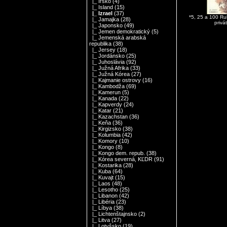
|_ Írsko
(4)
|_ Island
(15)
|_ Izrael
(37)
*5, 25 a 100 R
|_ Jamajka
(28)
privá
|_ Japonsko
(49)
|_ Jemen demokratický
(5)
|_ Jemenská arabská
republika
(38)
|_ Jersey
(18)
|_ Jordánsko
(25)
|_ Juhoslávia
(92)
|_ Južná Afrika
(33)
|_ Južná Kórea
(27)
|_ Kajmanie ostrovy
(16)
|_ Kambodža
(69)
|_ Kamerun
(5)
|_ Kanada
(22)
|_ Kapverdy
(24)
|_ Katar
(21)
|_ Kazachstan
(36)
|_ Keňa
(36)
|_ Kirgizsko
(38)
|_ Kolumbia
(42)
|_ Komory
(10)
|_ Kongo
(8)
|_ Kongo dem. repub.
(38)
|_ Kórea severná, KĽDR
(91)
|_ Kostarika
(28)
|_ Kuba
(64)
|_ Kuvajt
(15)
|_ Laos
(48)
|_ Lesotho
(25)
|_ Libanon
(42)
|_ Libéria
(23)
|_ Líbya
(38)
|_ Lichtenštajnsko
(2)
|_ Litva
(27)
|_ Lotyšsko
(19)