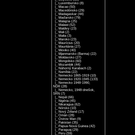
|_ Luxembursko
(8)
|_ Macao
(50)
|_ Macedónsko
(29)
|_ Madagaskar
(44)
|_ Maďarsko
(79)
|_ Malajzia
(25)
|_ Malawi
(52)
|_ Maldivy
(23)
|_ Mali
(2)
|_ Malta
(3)
|_ Maroko
(23)
|_ Maurícius
(20)
|_ Mauritánia
(27)
|_ Mexiko
(40)
|_ Mjanmarsko (Barma)
(22)
|_ Moldavsko
(27)
|_ Mongolsko
(60)
|_ Mozambik
(44)
|_ Náhorný Karabach
(2)
|_ Namíbia
(22)
|_ Nemecko 1865-1919
(10)
|_ Nemecko 1920-1945
(133)
|_ Nemecko 1948-1990,
NDR
(28)
|_ Nemecko, 1948-dnešok,
SRN
(7)
|_ Nepál
(66)
|_ Nigéria
(45)
|_ Nikaragua
(62)
|_ Nórsko
(10)
|_ Nový Zéland
(17)
|_ Omán
(28)
|_ Ostrov Man
(9)
|_ Pakistan
(35)
|_ Papua-Nová Guinea
(42)
|_ Paraguaj
(29)
|_ Peru
(59)