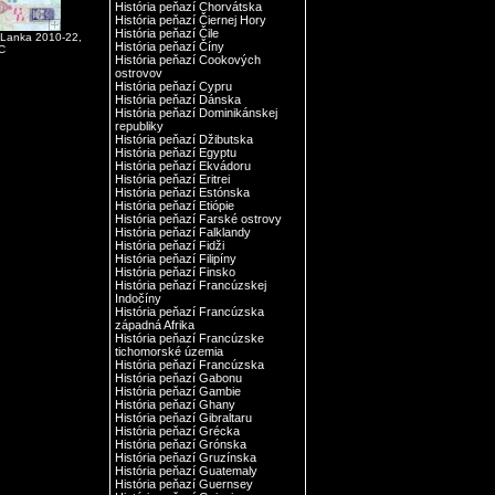
História peňazí Chorvátska
História peňazí Čiernej Hory
História peňazí Čile
í Lanka 2010-22,
História peňazí Číny
C
História peňazí Cookových
ostrovov
História peňazí Cypru
História peňazí Dánska
História peňazí Dominikánskej
republiky
História peňazí Džibutska
História peňazí Egyptu
História peňazí Ekvádoru
História peňazí Eritrei
História peňazí Estónska
História peňazí Etiópie
História peňazí Farské ostrovy
História peňazí Falklandy
História peňazí Fidži
História peňazí Filipíny
História peňazí Finsko
História peňazí Francúzskej
Indočíny
História peňazí Francúzska
západná Afrika
História peňazí Francúzske
tichomorské územia
História peňazí Francúzska
História peňazí Gabonu
História peňazí Gambie
História peňazí Ghany
História peňazí Gibraltaru
História peňazí Grécka
História peňazí Grónska
História peňazí Gruzínska
História peňazí Guatemaly
História peňazí Guernsey