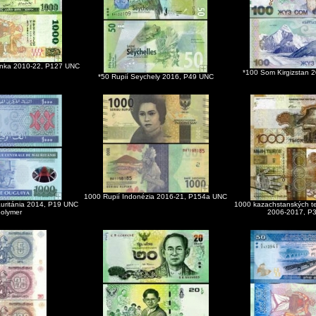
Lanka 2010-22, P127 UNC
*100 Som Kirgizstan 
*50 Rupií Seychely 2016, P49 UNC
1000 Rupií Indonézia 2016-21, P154a UNC
uritánia 2014, P19 UNC
1000 kazachstanských t
polymer
2006-2017, P