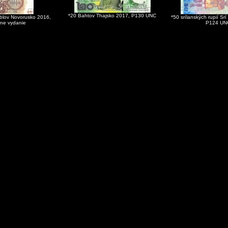
*20 Bahtov Thajsko 2017, P130 UNC
ublov Novorusko 2016,
*50 srílanských rupií Sr
tne vydanie
P124 UN