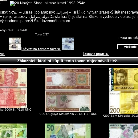
k
ý štát (nesprávne: Štát Izrael;
pri východnom pobreží Stredozemného mora.
ovky-IZRAEL-054-D
Tovar 2/37
Pridať do koš
návrat na zoznam tovaru
nie
osloviť priateľa
Zákazníci, ktorí si kúpili tento tovar, objednávali tiež...
iko 2000-8, P118 UNC
*200 Ouguiya Mauritánia 2013, P17 UNC
*200 Som Kirgizsko 20