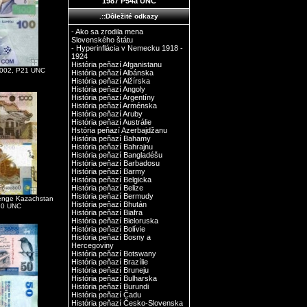
1987 P54a UNC
.::Dôležité odkazy
- Ako sa zrodila mena
Slovenského štátu
- Hyperinflácia v Nemecku 1918 -
1924
História peňazí Afganistanu
2002, P21 UNC
História peňazí Albánska
História peňazí Alžírska
História peňazí Angoly
História peňazí Argentíny
História peňazí Arménska
História peňazí Aruby
História peňazí Austrálie
Hstória peňazí Azerbajdžanu
História peňazí Bahamy
História peňazí Bahrajnu
História peňazí Bangladéšu
História peňazí Barbadosu
História peňazí Barmy
História peňazí Belgicka
História peňazí Belize
História peňazí Bermudy
enge Kazachstan
História peňazí Bhután
30 UNC
História peňazí Biafra
História peňazí Bieloruska
História peňazí Bolívie
História peňazí Bosny a
Hercegoviny
História peňazí Botswany
História peňazí Brazílie
História peňazí Bruneju
História peňazí Bulharska
História peňazí Burundi
História peňazí Čadu
História peňazí Česko-Slovenska