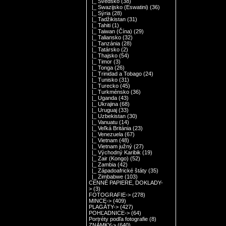
|_ Švédsko
(38)
|_ Swazijsko (Eswatini)
(36)
|_ Sýria
(28)
|_ Tadžikistan
(31)
|_ Tahiti
(1)
|_ Taiwan (Čína)
(29)
|_ Taliansko
(32)
|_ Tanzánia
(28)
|_ Tatársko
(2)
|_ Thajsko
(54)
|_ Timor
(3)
|_ Tonga
(26)
|_ Trinidad a Tobago
(24)
|_ Tunisko
(31)
|_ Turecko
(45)
|_ Turkménsko
(36)
|_ Uganda
(43)
|_ Ukrajina
(68)
|_ Uruguaj
(33)
|_ Uzbekistan
(30)
|_ Vanuatu
(14)
|_ Veľká Británia
(23)
|_ Venezuela
(67)
|_ Vietnam
(48)
|_ Vietnam južný
(27)
|_ Východný Karibik
(19)
|_ Zair (Kongo)
(52)
|_ Zambia
(42)
|_ Západoafrické štáty
(35)
|_ Zimbabwe
(103)
CENNÉ PAPIERE, DOKLADY-
>
(3)
FOTOGRAFIE->
(278)
MINCE->
(409)
PLAGÁTY->
(427)
POHĽADNICE->
(64)
Portréty podľa fotografie
(8)
ZNÁMKY->
(640)