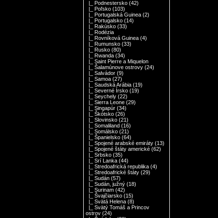
|_ Podnestersko
(42)
|_ Poľsko
(103)
|_ Portugalská Guinea
(2)
|_ Portugalsko
(14)
|_ Rakúsko
(33)
|_ Rodézia
|_ Rovníková Guinea
(4)
|_ Rumunsko
(33)
|_ Rusko
(80)
|_ Rwanda
(34)
|_ Saint Pierre a Miquelon
|_ Šalamúnove ostrovy
(24)
|_ Salvádor
(9)
|_ Samoa
(27)
|_ Saudská Arábia
(19)
|_ Severné Írsko
(19)
|_ Seychely
(22)
|_ Sierra Leone
(29)
|_ Singapúr
(34)
|_ Škótsko
(26)
|_ Slovinsko
(21)
|_ Somaliland
(16)
|_ Somálsko
(21)
|_ Španielsko
(64)
|_ Spojené arabské emiráty
(13)
|_ Spojené štáty americké
(62)
|_ Srbsko
(35)
|_ Srí Lanka
(44)
|_ Stredoafrická republika
(4)
|_ Stredoafrické štáty
(29)
|_ Sudán
(57)
|_ Sudán, južný
(18)
|_ Surinam
(42)
|_ Švajčiarsko
(15)
|_ Svätá Helena
(8)
|_ Svätý Tomáš a Princov
ostrov
(24)