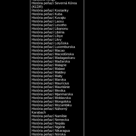
História peňazí Severná Kórea
(KĽDR)
História peňazí Kostariky
História peňazí Kuba
História peňazí Kuvajtu
História peňazí Laosu
História peňazí Lesotho
História peňazí Libanonu
História peňazí Libéria
História peňazí Líbye
História peňazí Litvy
História peňazí Lotyšska
História peňazí Luxemburska
História peňazí Macao
História peňazí Macedónska
História peňazí Madagaskaru
História peňazí Maďarska
História peňazí Malajzie
História peňazí Malawi
História peňazí Maldivy
História peňazí Malty
História peňazí Maroka
História peňazí Maurícius
História peňazí Mauritánie
História peňazí Mexika
História peňazí Mjanmarska
História peňazí Moldavska
História peňazí Mongolska
História peňazí Mozambiku
História peňazí Náhorný
Karabach
História peňazí Namíbie
História peňazí Nemecka
História peňazí Nepálu
História peňazí Nigérie
História peňazí Nikaragua
História peňazí Nórska