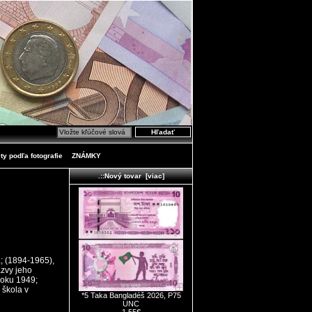
ty podľa fotografie
ZNÁMKY
.::Nový tovar [viac]
a; (1894-1965),
ázvy jeho
roku 1949;
 škola v
*5 Taka Bangladéš 2026, P75
UNC