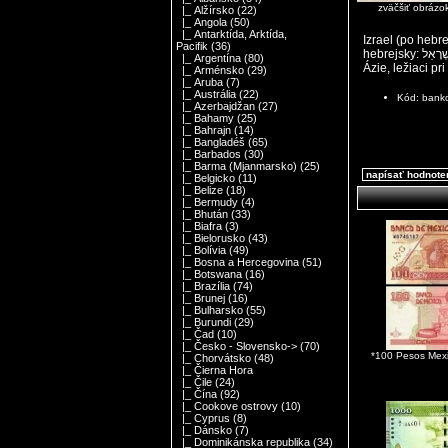
zväčšiť obrázo
|_ Alžírsko
(22)
|_ Angola
(50)
|_ Antarktída, Arktída,
Izrael (po hebrejsky: יִשְרָאֵל – Jisrael; po arabsky: إسرائيل – 'Isráíl), dlhý tvar Izraelsk
Pacifik
(36)
hebrejsky: מְדִינַת יִשְרָאֵל, arabsky: دولة,إسرائيل Dawla Isráíl), je štát na Blízkom východe v oblasti juhozápadnej
|_ Argentína
(80)
Ázie, ležiaci 
|_ Arménsko
(29)
|_ Aruba
(7)
|_ Austrália
(22)
Kód: bank
|_ Azerbajdžan
(27)
|_ Bahamy
(25)
|_ Bahrajn
(14)
|_ Bangladéš
(65)
|_ Barbados
(30)
|_ Barma (Mjanmarsko)
(25)
napísať hodnote
|_ Belgicko
(11)
|_ Belize
(18)
|_ Bermudy
(4)
|_ Bhután
(33)
|_ Biafra
(3)
|_ Bielorusko
(43)
|_ Bolívia
(49)
|_ Bosna a Hercegovina
(51)
|_ Botswana
(16)
|_ Brazília
(74)
|_ Brunej
(16)
|_ Bulharsko
(55)
|_ Burundi
(29)
|_ Čad
(10)
|_ Česko - Slovensko->
(70)
*100 Pesos Mex
|_ Chorvátsko
(48)
|_ Čierna Hora
|_ Čile
(24)
|_ Čína
(92)
|_ Cookove ostrovy
(10)
|_ Cyprus
(8)
|_ Dánsko
(7)
|_ Dominikánska republika
(34)