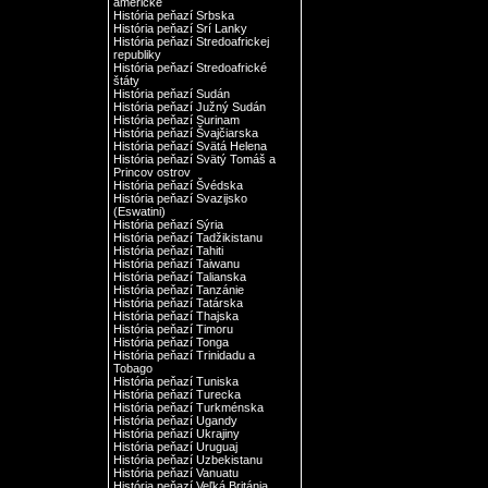
americké
História peňazí Srbska
História peňazí Srí Lanky
História peňazí Stredoafrickej
republiky
História peňazí Stredoafrické
štáty
História peňazí Sudán
História peňazí Južný Sudán
História peňazí Surinam
História peňazí Švajčiarska
História peňazí Svätá Helena
História peňazí Svätý Tomáš a
Princov ostrov
História peňazí Švédska
História peňazí Svazijsko
(Eswatini)
História peňazí Sýria
História peňazí Tadžikistanu
História peňazí Tahiti
História peňazí Taiwanu
História peňazí Talianska
História peňazí Tanzánie
História peňazí Tatárska
História peňazí Thajska
História peňazí Timoru
História peňazí Tonga
História peňazí Trinidadu a
Tobago
História peňazí Tuniska
História peňazí Turecka
História peňazí Turkménska
História peňazí Ugandy
História peňazí Ukrajiny
História peňazí Uruguaj
História peňazí Uzbekistanu
História peňazí Vanuatu
História peňazí Veľká Británia