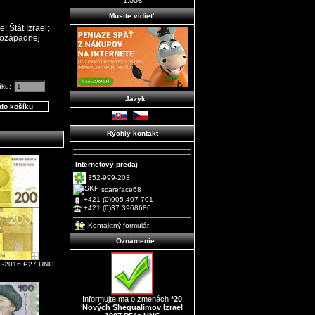
1.55€
.::Musíte vidieť ...
íku:
.::Jazyk
Rýchly kontakt
Internetový predaj
352-999-203
scareface68
+421 (0)905 407 701
+421 (0)37 3968686
Kontaktný formulár
.::Oznámenie
10-2016 P27 UNC
Informujte ma o zmenách
*20
Nových Shequalimov Izrael