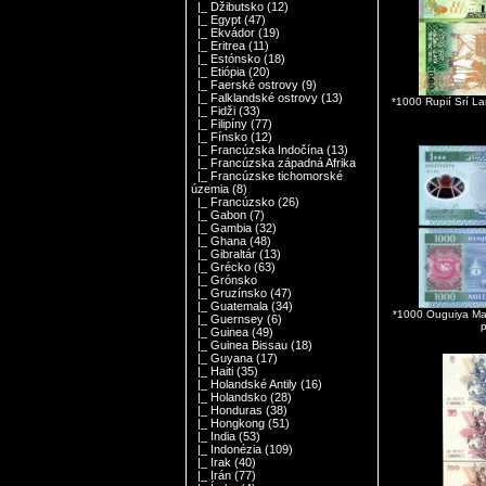
|_ Džibutsko
(12)
|_ Egypt
(47)
|_ Ekvádor
(19)
|_ Eritrea
(11)
|_ Estónsko
(18)
|_ Etiópia
(20)
|_ Faerské ostrovy
(9)
|_ Falklandské ostrovy
(13)
*1000 Rupií Srí 
|_ Fidži
(33)
|_ Filipíny
(77)
|_ Fínsko
(12)
|_ Francúzska Indočína
(13)
|_ Francúzska západná Afrika
|_ Francúzske tichomorské
územia
(8)
|_ Francúzsko
(26)
|_ Gabon
(7)
|_ Gambia
(32)
|_ Ghana
(48)
|_ Gibraltár
(13)
|_ Grécko
(63)
|_ Grónsko
|_ Gruzínsko
(47)
|_ Guatemala
(34)
*1000 Ouguiya Ma
|_ Guernsey
(6)
|_ Guinea
(49)
|_ Guinea Bissau
(18)
|_ Guyana
(17)
|_ Haiti
(35)
|_ Holandské Antily
(16)
|_ Holandsko
(28)
|_ Honduras
(38)
|_ Hongkong
(51)
|_ India
(53)
|_ Indonézia
(109)
|_ Irak
(40)
|_ Irán
(77)