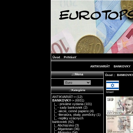
Úvod
Prihlásiť
ANTIKVARIÁT
BANKOVKY
.::Mena
Úvod
::
BANKOVK
.::Kategórie
Izrael
ANTIKVARIÁT->
(12)
BANKOVKY
->
(6931)
|_ - privátne vydania
(101)
|_ - sady bankoviek
(2)
|_ -akcie, cenné papiere
(4)
|_ -literatúra, obaly, pomôcky
(1)
|_ -repliky vzácnych
bankoviek
(62)
|_ Abcházsko
(3)
|_ Afganistan
(36)
|_ Albánsko
(54)