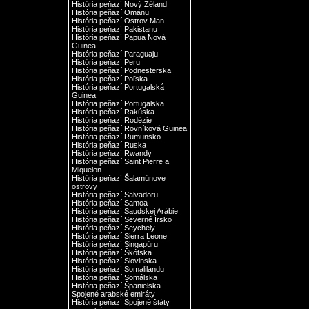
História peňazí Nový Zéland
História peňazí Ománu
História peňazí Ostrov Man
História peňazí Pakistanu
História peňazí Papua Nová
Guinea
História peňazí Paraguaju
História peňazí Peru
História peňazí Podnesterska
História peňazí Poľska
História peňazí Portugalská
Guinea
História peňazí Portugalska
História peňazí Rakúska
História peňazí Rodézie
História peňazí Rovníková Guinea
História peňazí Rumunsko
História peňazí Ruska
História peňazí Rwandy
História peňazí Saint Pierre a
Miquelon
História peňazí Šalamúnove
ostrovy
História peňazí Salvadoru
História peňazí Samoa
História peňazí Saudskej Arábie
História peňazí Severné Írsko
História peňazí Seychely
História peňazí Sierra Leone
História peňazí Singapúru
História peňazí Škótska
História peňazí Slovinska
História peňazí Somalilandu
História peňazí Somálska
História peňazí Španielska
Spojené arabské emiráty
História peňazí Spojené štáty