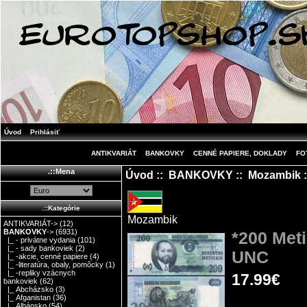
Úvod
Prihlásiť
ANTIKVARIÁT
BANKOVKY
CENNÉ PAPIERE, DOKLADY
FO
.::Mena
Úvod
::
BANKOVKY
::
Mozambik
:
.::Kategórie
Mozambik
ANTIKVARIÁT->
(12)
BANKOVKY
->
(6931)
*200 Met
|_ - privátne vydania
(101)
|_ - sady bankoviek
(2)
UNC
|_ -akcie, cenné papiere
(4)
|_ -literatúra, obaly, pomôcky
(1)
|_ -repliky vzácnych
17.99€
bankoviek
(62)
|_ Abcházsko
(3)
|_ Afganistan
(36)
|_ Albánsko
(54)