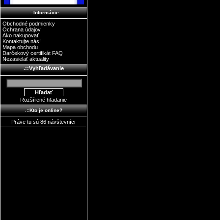
.::Informácie
Obchodné podmienky
Ochrana údajov
Ako nakupovať
Kontaktujte nás!
Mapa obchodu
Darčekový certifikát FAQ
Nezasielať aktuality
.::Vyhľadávanie
Rozšírené hľadanie
.::Kto je online?
Práve tu sú 86 návštevníci