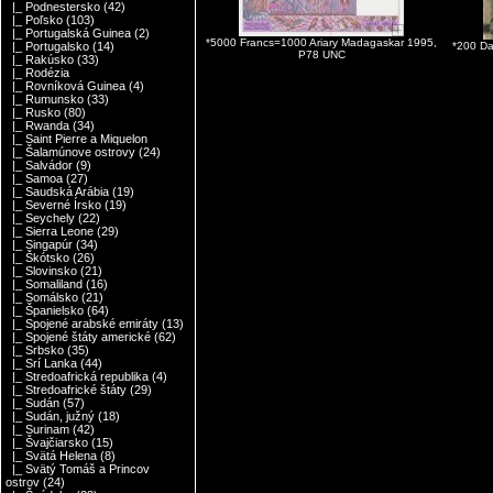
|_ Podnestersko
(42)
|_ Poľsko
(103)
|_ Portugalská Guinea
(2)
*5000 Francs=1000 Ariary Madagaskar 1995,
*200 Da
|_ Portugalsko
(14)
P78 UNC
|_ Rakúsko
(33)
|_ Rodézia
|_ Rovníková Guinea
(4)
|_ Rumunsko
(33)
|_ Rusko
(80)
|_ Rwanda
(34)
|_ Saint Pierre a Miquelon
|_ Šalamúnove ostrovy
(24)
|_ Salvádor
(9)
|_ Samoa
(27)
|_ Saudská Arábia
(19)
|_ Severné Írsko
(19)
|_ Seychely
(22)
|_ Sierra Leone
(29)
|_ Singapúr
(34)
|_ Škótsko
(26)
|_ Slovinsko
(21)
|_ Somaliland
(16)
|_ Somálsko
(21)
|_ Španielsko
(64)
|_ Spojené arabské emiráty
(13)
|_ Spojené štáty americké
(62)
|_ Srbsko
(35)
|_ Srí Lanka
(44)
|_ Stredoafrická republika
(4)
|_ Stredoafrické štáty
(29)
|_ Sudán
(57)
|_ Sudán, južný
(18)
|_ Surinam
(42)
|_ Švajčiarsko
(15)
|_ Svätá Helena
(8)
|_ Svätý Tomáš a Princov
ostrov
(24)