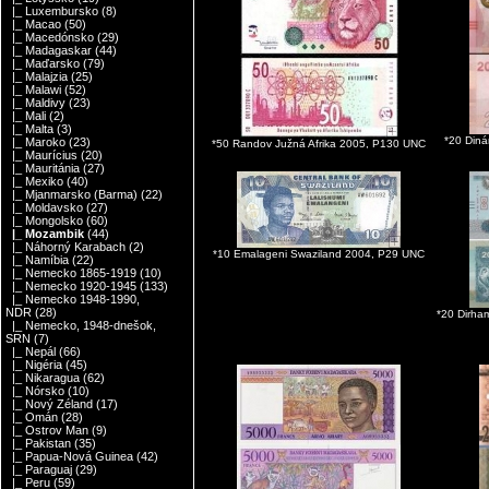
|_ Luxembursko
(8)
|_ Macao
(50)
|_ Macedónsko
(29)
|_ Madagaskar
(44)
|_ Maďarsko
(79)
|_ Malajzia
(25)
|_ Malawi
(52)
|_ Maldivy
(23)
|_ Mali
(2)
|_ Malta
(3)
*20 Din
|_ Maroko
(23)
*50 Randov Južná Afrika 2005, P130 UNC
|_ Maurícius
(20)
|_ Mauritánia
(27)
|_ Mexiko
(40)
|_ Mjanmarsko (Barma)
(22)
|_ Moldavsko
(27)
|_ Mongolsko
(60)
|_ Mozambik
(44)
|_ Náhorný Karabach
(2)
*10 Emalageni Swaziland 2004, P29 UNC
|_ Namíbia
(22)
|_ Nemecko 1865-1919
(10)
|_ Nemecko 1920-1945
(133)
|_ Nemecko 1948-1990,
NDR
(28)
*20 Dirha
|_ Nemecko, 1948-dnešok,
SRN
(7)
|_ Nepál
(66)
|_ Nigéria
(45)
|_ Nikaragua
(62)
|_ Nórsko
(10)
|_ Nový Zéland
(17)
|_ Omán
(28)
|_ Ostrov Man
(9)
|_ Pakistan
(35)
|_ Papua-Nová Guinea
(42)
|_ Paraguaj
(29)
|_ Peru
(59)