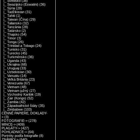
|_ Švédsko
(38)
|_ Swazijsko (Eswatini)
(36)
|_ Sýria
(28)
|_ Tadžikistan
(31)
|_ Tahiti
(1)
|_ Taiwan (Čína)
(29)
|_ Taliansko
(32)
|_ Tanzánia
(28)
|_ Tatársko
(2)
|_ Thajsko
(54)
|_ Timor
(3)
|_ Tonga
(26)
|_ Trinidad a Tobago
(24)
|_ Tunisko
(31)
|_ Turecko
(45)
|_ Turkménsko
(36)
|_ Uganda
(43)
|_ Ukrajina
(68)
|_ Uruguaj
(33)
|_ Uzbekistan
(30)
|_ Vanuatu
(14)
|_ Veľká Británia
(23)
|_ Venezuela
(67)
|_ Vietnam
(48)
|_ Vietnam južný
(27)
|_ Východný Karibik
(19)
|_ Zair (Kongo)
(52)
|_ Zambia
(42)
|_ Západoafrické štáty
(35)
|_ Zimbabwe
(103)
CENNÉ PAPIERE, DOKLADY-
>
(3)
FOTOGRAFIE->
(278)
MINCE->
(409)
PLAGÁTY->
(427)
POHĽADNICE->
(64)
Portréty podľa fotografie
(8)
ZNÁMKY->
(640)