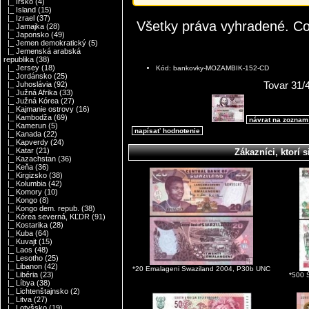
|_ Írsko
(4)
|_ Island
(15)
|_ Izrael
(37)
Všetky práva vyhradené. C
|_ Jamajka
(28)
|_ Japonsko
(49)
|_ Jemen demokratický
(5)
|_ Jemenská arabská
republika
(38)
|_ Jersey
(18)
Kód: bankovky-MOZAMBIK-152-CD
|_ Jordánsko
(25)
Tovar 31/
|_ Juhoslávia
(92)
|_ Južná Afrika
(33)
|_ Južná Kórea
(27)
|_ Kajmanie ostrovy
(16)
|_ Kambodža
(69)
návrat na zoznam
|_ Kamerun
(5)
napísať hodnotenie
|_ Kanada
(22)
|_ Kapverdy
(24)
|_ Katar
(21)
Zákazníci, ktorí s
|_ Kazachstan
(36)
|_ Keňa
(36)
|_ Kirgizsko
(38)
|_ Kolumbia
(42)
|_ Komory
(10)
|_ Kongo
(8)
|_ Kongo dem. repub.
(38)
|_ Kórea severná, KĽDR
(91)
|_ Kostarika
(28)
|_ Kuba
(64)
|_ Kuvajt
(15)
|_ Laos
(48)
|_ Lesotho
(25)
|_ Libanon
(42)
*20 Emalageni Swaziland 2004, P30b UNC
|_ Libéria
(23)
*500 
|_ Líbya
(38)
|_ Lichtenštajnsko
(2)
|_ Litva
(27)
|_ Lotyšsko
(19)