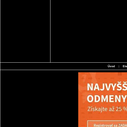
Úvod
::
Et