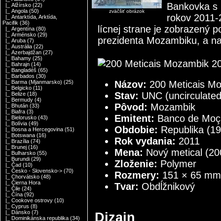
Bankovka s 
|_ Alžírsko
(22)
|_ Angola
(50)
zväčšiť obrázok
rokov 2011
|_ Antarktída, Arktída,
Pacifik
(36)
lícnej strane je zobrazený 
|_ Argentína
(80)
|_ Arménsko
(29)
prezidenta Mozambiku, a na 
|_ Aruba
(7)
|_ Austrália
(22)
|_ Azerbajdžan
(27)
|_ Bahamy
(25)
|_ Bahrajn
(14)
|_ Bangladéš
(65)
|_ Barbados
(30)
Názov:
200 Meticais M
|_ Barma (Mjanmarsko)
(25)
|_ Belgicko
(11)
Stav:
UNC (uncirculated
|_ Belize
(18)
|_ Bermudy
(4)
Pôvod:
Mozambik
|_ Bhután
(33)
|_ Biafra
(3)
Emitent:
Banco de Moç
|_ Bielorusko
(43)
|_ Bolívia
(49)
Obdobie:
Republika (1
|_ Bosna a Hercegovina
(51)
|_ Botswana
(16)
Rok vydania:
2011
|_ Brazília
(74)
|_ Brunej
(16)
Mena:
Nový metical (2
|_ Bulharsko
(55)
|_ Burundi
(29)
Zloženie:
Polymer
|_ Čad
(10)
|_ Česko - Slovensko->
(70)
Rozmery:
151 × 65 mm
|_ Chorvátsko
(48)
|_ Čierna Hora
Tvar:
Obdĺžnikový
|_ Čile
(24)
|_ Čína
(92)
|_ Cookove ostrovy
(10)
|_ Cyprus
(8)
|_ Dánsko
(7)
Dizajn
|_ Dominikánska republika
(34)