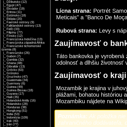
|_ Džibutsko
(12)
|_ Egypt
(47)
|_ Ekvádor
(19)
Lícna strana:
Portrét Samo
|_ Eritrea
(11)
|_ Estónsko
(18)
Meticais" a "Banco De Moç
|_ Etiópia
(20)
|_ Faerské ostrovy
(9)
|_ Falklandské ostrovy
(13)
|_ Fidži
(33)
Rubová strana:
Levy s nápi
|_ Filipíny
(77)
|_ Fínsko
(12)
|_ Francúzska Indočína
(13)
Zaujímavosť o ban
|_ Francúzska západná Afrika
|_ Francúzske tichomorské
územia
(8)
|_ Francúzsko
(26)
Táto bankovka je vyrobená z
|_ Gabon
(7)
|_ Gambia
(32)
odolnosť a dlhšiu životnosť
|_ Ghana
(48)
|_ Gibraltár
(13)
|_ Grécko
(63)
Zaujímavosť o kraj
|_ Grónsko
|_ Gruzínsko
(47)
|_ Guatemala
(34)
|_ Guernsey
(6)
Mozambik je krajina v juhov
|_ Guinea
(49)
|_ Guinea Bissau
(18)
plážami, bohatou históriou 
|_ Guyana
(17)
|_ Haiti
(35)
Mozambiku nájdete na
Wiki
|_ Holandské Antily
(16)
|_ Holandsko
(28)
|_ Honduras
(38)
|_ Hongkong
(51)
|_ India
(53)
Poznámka:
Ak položka nie 
|_ Indonézia
(109)
|_ Irak
(40)
zahraničného dodávateľa, d
|_ Irán
(77)