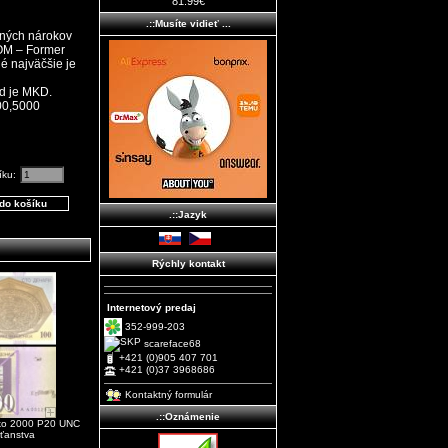
81.99€
.::Musíte vidieť ...
mných nárokov
OM – Former
é najväčšie je
d je MKD.
000,5000
íku:
.::Jazyk
Rýchly kontakt
Internetový predaj
352-999-203
scareface68
+421 (0)905 407 701
+421 (0)37 3968686
Kontaktný formulár
.::Oznámenie
ko 2000 P20 UNC
sťanstva