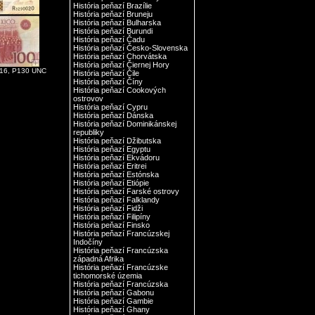
História peňazí Brazílie
História peňazí Bruneju
História peňazí Bulharska
História peňazí Burundi
História peňazí Čadu
História peňazí Česko-Slovenska
História peňazí Chorvátska
História peňazí Čiernej Hory
016, P130 UNC
História peňazí Čile
História peňazí Číny
História peňazí Cookových
ostrovov
História peňazí Cypru
História peňazí Dánska
História peňazí Dominikánskej
republiky
História peňazí Džibutska
História peňazí Egyptu
História peňazí Ekvádoru
História peňazí Eritrei
História peňazí Estónska
História peňazí Etiópie
História peňazí Farské ostrovy
História peňazí Falklandy
História peňazí Fidži
História peňazí Filipíny
História peňazí Finsko
História peňazí Francúzskej
Indočíny
História peňazí Francúzska
západná Afrika
História peňazí Francúzske
tichomorské územia
História peňazí Francúzska
História peňazí Gabonu
História peňazí Gambie
História peňazí Ghany