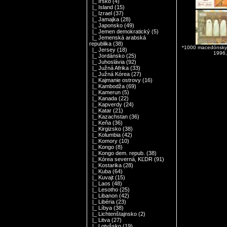
|_ Írsko
(4)
|_ Island
(15)
|_ Izrael
(37)
|_ Jamajka
(28)
|_ Japonsko
(49)
|_ Jemen demokratický
(5)
|_ Jemenská arabská
republika
(38)
*1000 macedónsky
|_ Jersey
(18)
1996
|_ Jordánsko
(25)
|_ Juhoslávia
(92)
|_ Južná Afrika
(33)
|_ Južná Kórea
(27)
|_ Kajmanie ostrovy
(16)
|_ Kambodža
(69)
|_ Kamerun
(5)
|_ Kanada
(22)
|_ Kapverdy
(24)
|_ Katar
(21)
|_ Kazachstan
(36)
|_ Keňa
(36)
|_ Kirgizsko
(38)
|_ Kolumbia
(42)
|_ Komory
(10)
|_ Kongo
(8)
|_ Kongo dem. repub.
(38)
|_ Kórea severná, KĽDR
(91)
|_ Kostarika
(28)
|_ Kuba
(64)
|_ Kuvajt
(15)
|_ Laos
(48)
|_ Lesotho
(25)
|_ Libanon
(42)
|_ Libéria
(23)
|_ Líbya
(38)
|_ Lichtenštajnsko
(2)
|_ Litva
(27)
|_ Lotyšsko
(19)