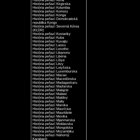
História peňazí Keňa
História peňazí Kirgizska
História peňazí Kolumbia
História peňazí Komory
História peňazí Konga
História peňazí Demokratická
republika Kongo
História peňazí Severná Kórea
(KĽDR)
História peňazí Kostariky
História peňazí Kuba
História peňazí Kuvajtu
História peňazí Laosu
História peňazí Lesotho
História peňazí Libanonu
História peňazí Libéria
História peňazí Líbye
História peňazí Litvy
História peňazí Lotyšska
História peňazí Luxemburska
História peňazí Macao
História peňazí Macedónska
História peňazí Madagaskaru
História peňazí Maďarska
História peňazí Malajzie
História peňazí Malawi
História peňazí Maldivy
História peňazí Malty
História peňazí Maroka
História peňazí Maurícius
História peňazí Mauritánie
História peňazí Mexika
História peňazí Mjanmarska
História peňazí Moldavska
História peňazí Mongolska
História peňazí Mozambiku
História peňazí Náhorný
Karabach