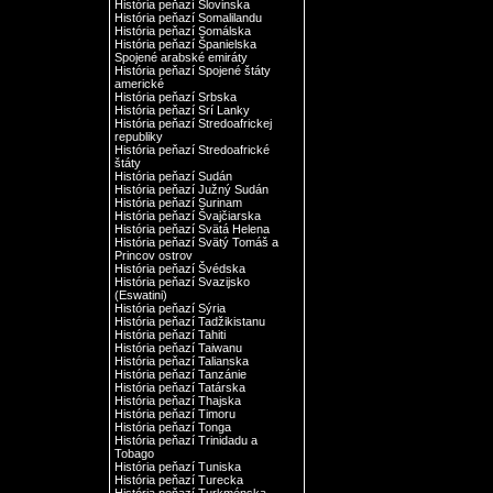
História peňazí Slovinska
História peňazí Somalilandu
História peňazí Somálska
História peňazí Španielska
Spojené arabské emiráty
História peňazí Spojené štáty
americké
História peňazí Srbska
História peňazí Srí Lanky
História peňazí Stredoafrickej
republiky
História peňazí Stredoafrické
štáty
História peňazí Sudán
História peňazí Južný Sudán
História peňazí Surinam
História peňazí Švajčiarska
História peňazí Svätá Helena
História peňazí Svätý Tomáš a
Princov ostrov
História peňazí Švédska
História peňazí Svazijsko
(Eswatini)
História peňazí Sýria
História peňazí Tadžikistanu
História peňazí Tahiti
História peňazí Taiwanu
História peňazí Talianska
História peňazí Tanzánie
História peňazí Tatárska
História peňazí Thajska
História peňazí Timoru
História peňazí Tonga
História peňazí Trinidadu a
Tobago
História peňazí Tuniska
História peňazí Turecka