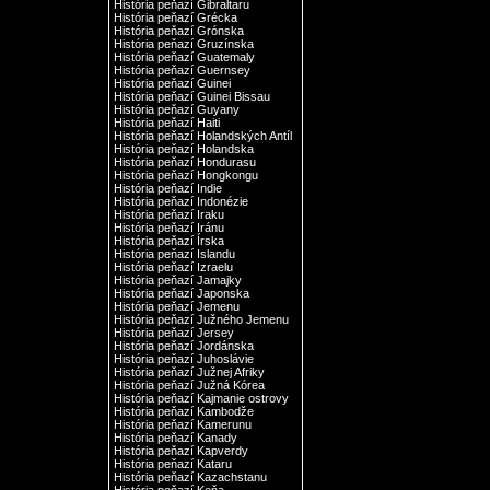
História peňazí Gibraltaru
História peňazí Grécka
História peňazí Grónska
História peňazí Gruzínska
História peňazí Guatemaly
História peňazí Guernsey
História peňazí Guinei
História peňazí Guinei Bissau
História peňazí Guyany
História peňazí Haiti
História peňazí Holandských Antíl
História peňazí Holandska
História peňazí Hondurasu
História peňazí Hongkongu
História peňazí Indie
História peňazí Indonézie
História peňazí Iraku
História peňazí Iránu
História peňazí Írska
História peňazí Islandu
História peňazí Izraelu
História peňazí Jamajky
História peňazí Japonska
História peňazí Jemenu
História peňazí Južného Jemenu
História peňazí Jersey
História peňazí Jordánska
História peňazí Juhoslávie
História peňazí Južnej Afriky
História peňazí Južná Kórea
História peňazí Kajmanie ostrovy
História peňazí Kambodže
História peňazí Kamerunu
História peňazí Kanady
História peňazí Kapverdy
História peňazí Kataru
História peňazí Kazachstanu