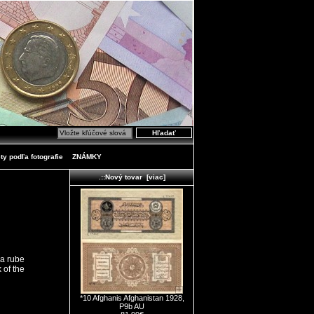
ty podľa fotografie
ZNÁMKY
.::Nový tovar [viac]
a rube
 of the
*10 Afghanis Afghanistan 1928,
P9b AU