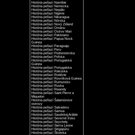
História peňazí Namíbie
História peňazí Nemecka
História peňazí Nepálu
História peňazí Nigérie
História peňazí Nikaragua
História peňazí Nórska
História peňazí Nový Zéland
História peňazí Ománu
História peňazí Ostrov Man
História peňazí Pakistanu
História peňazí Papua Nová
Guinea
História peňazí Paraguaju
História peňazí Peru
História peňazí Podnesterska
História peňazí Poľska
História peňazí Portugalská
Guinea
História peňazí Portugalska
História peňazí Rakúska
História peňazí Rodézie
História peňazí Rovníková Guinea
História peňazí Rumunsko
História peňazí Ruska
História peňazí Rwandy
História peňazí Saint Pierre a
Miquelon
História peňazí Šalamúnove
ostrovy
História peňazí Salvadoru
História peňazí Samoa
História peňazí Saudskej Arábie
História peňazí Severné Írsko
História peňazí Seychely
História peňazí Sierra Leone
História peňazí Singapúru
História peňazí Škótska