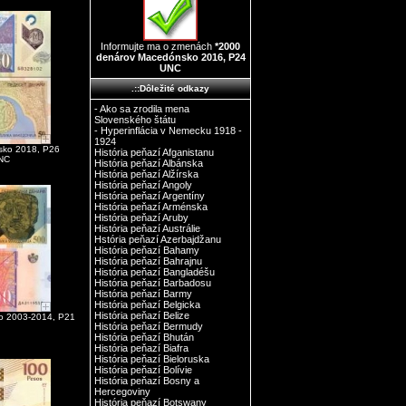
Informujte ma o zmenách
*2000
denárov Macedónsko 2016, P24
UNC
.::Dôležité odkazy
- Ako sa zrodila mena
Slovenského štátu
- Hyperinflácia v Nemecku 1918 -
1924
sko 2018, P26
História peňazí Afganistanu
NC
História peňazí Albánska
História peňazí Alžírska
História peňazí Angoly
História peňazí Argentíny
História peňazí Arménska
História peňazí Aruby
História peňazí Austrálie
Hstória peňazí Azerbajdžanu
História peňazí Bahamy
História peňazí Bahrajnu
História peňazí Bangladéšu
História peňazí Barbadosu
História peňazí Barmy
História peňazí Belgicka
História peňazí Belize
o 2003-2014, P21
História peňazí Bermudy
História peňazí Bhután
História peňazí Biafra
História peňazí Bieloruska
História peňazí Bolívie
História peňazí Bosny a
Hercegoviny
História peňazí Botswany