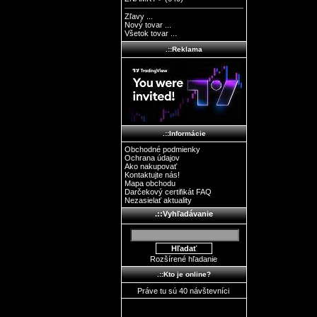
Zľavy ...
Nový tovar ...
Všetok tovar ...
.::Reklama
.::Informácie
Obchodné podmienky
Ochrana údajov
Ako nakupovať
Kontaktujte nás!
Mapa obchodu
Darčekový certifikát FAQ
Nezasielať aktuality
.::Vyhľadávanie
Rozšírené hľadanie
.::Kto je online?
Práve tu sú 40 návštevníci