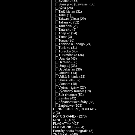
|_ Švédsko
(38)
|_ Swazijsko (Eswatini)
(36)
|_ Sýria
(28)
|_ Tadžikistan
(31)
|_ Tahiti
(1)
|_ Taiwan (Čína)
(29)
|_ Taliansko
(32)
|_ Tanzánia
(28)
|_ Tatársko
(2)
|_ Thajsko
(54)
|_ Timor
(3)
|_ Tonga
(26)
|_ Trinidad a Tobago
(24)
|_ Tunisko
(31)
|_ Turecko
(45)
|_ Turkménsko
(36)
|_ Uganda
(43)
|_ Ukrajina
(68)
|_ Uruguaj
(33)
|_ Uzbekistan
(30)
|_ Vanuatu
(14)
|_ Veľká Británia
(23)
|_ Venezuela
(67)
|_ Vietnam
(48)
|_ Vietnam južný
(27)
|_ Východný Karibik
(19)
|_ Zair (Kongo)
(52)
|_ Zambia
(42)
|_ Západoafrické štáty
(35)
|_ Zimbabwe
(103)
CENNÉ PAPIERE, DOKLADY-
>
(3)
FOTOGRAFIE->
(278)
MINCE->
(409)
PLAGÁTY->
(427)
POHĽADNICE->
(64)
Portréty podľa fotografie
(8)
ZNÁMKY->
(640)