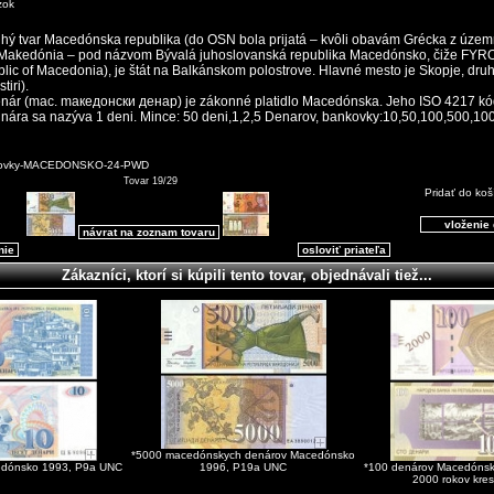
zok
hý tvar Macedónska republika (do OSN bola prijatá – kvôli obavám Grécka z úze
 Makedónia – pod názvom Bývalá juhoslovanská republika Macedónsko, čiže FYR
ic of Macedonia), je štát na Balkánskom polostrove. Hlavné mesto je Skopje, druh
tiri).
ár (mac. mакедонски денар) je zákonné platidlo Macedónska. Jeho ISO 4217 kó
dinára sa nazýva 1 deni. Mince: 50 deni,1,2,5 Denarov, bankovky:10,50,100,500,1
kovky-MACEDONSKO-24-PWD
Tovar 19/29
Pridať do koš
návrat na zoznam tovaru
nie
osloviť priateľa
Zákazníci, ktorí si kúpili tento tovar, objednávali tiež...
*5000 macedónskych denárov Macedónsko
edónsko 1993, P9a UNC
1996, P19a UNC
*100 denárov Macedóns
2000 rokov kre