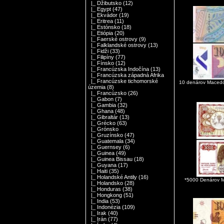
|_ Džibutsko
(12)
|_ Egypt
(47)
|_ Ekvádor
(19)
|_ Eritrea
(11)
|_ Estónsko
(18)
|_ Etiópia
(20)
|_ Faerské ostrovy
(9)
|_ Falklandské ostrovy
(13)
|_ Fidži
(33)
|_ Filipíny
(77)
|_ Fínsko
(12)
|_ Francúzska Indočína
(13)
|_ Francúzska západná Afrika
|_ Francúzske tichomorské
10 denárov Macedó
územia
(8)
|_ Francúzsko
(26)
|_ Gabon
(7)
|_ Gambia
(32)
|_ Ghana
(48)
|_ Gibraltár
(13)
|_ Grécko
(63)
|_ Grónsko
|_ Gruzínsko
(47)
|_ Guatemala
(34)
|_ Guernsey
(6)
|_ Guinea
(49)
|_ Guinea Bissau
(18)
|_ Guyana
(17)
|_ Haiti
(35)
|_ Holandské Antily
(16)
*5000 Denárov 
|_ Holandsko
(28)
|_ Honduras
(38)
|_ Hongkong
(51)
|_ India
(53)
|_ Indonézia
(109)
|_ Irak
(40)
|_ Irán
(77)