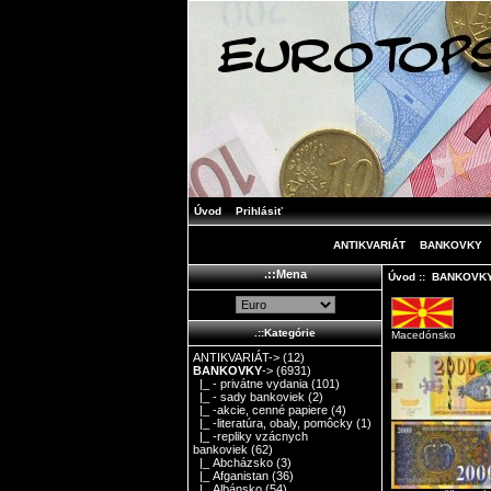
Úvod
Prihlásiť
ANTIKVARIÁT
BANKOVKY
.::Mena
Úvod
::
BANKOVK
.::Kategórie
Macedónsko
ANTIKVARIÁT->
(12)
BANKOVKY
->
(6931)
|_ - privátne vydania
(101)
|_ - sady bankoviek
(2)
|_ -akcie, cenné papiere
(4)
|_ -literatúra, obaly, pomôcky
(1)
|_ -repliky vzácnych
bankoviek
(62)
|_ Abcházsko
(3)
|_ Afganistan
(36)
|_ Albánsko
(54)