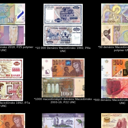
nsko 2018, P25 polymer
*50 denárov Macedón
*10 000 Denárov Macedónsko 1992, P8a
UNC
polymer U
UNC
*1000 macedónskych denárov Macedónsko
*500 denárov Macedónsk
2003-16, P22 UNC
Macedónsko 1992, P7a
UNC
UNC