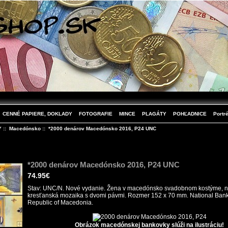
CENNÉ PAPIERE, DOKLADY
FOTOGRAFIE
MINCE
PLAGÁTY
POHĽADNICE
Portré
Y
::
Macedónsko
:: *2000 denárov Macedónsko 2016, P24 UNC
*2000 denárov Macedónsko 2016, P24 UNC
74.95€
Stav: UNC/N. Nové vydanie. Žena v macedónsko svadobnom kostýme, n
kresťanská mozaika s dvomi pávmi. Rozmer 152 x 70 mm. National Bank
Republic of Macedonia.
Obrázok macedónskej bankovky slúži na ilustráciu!