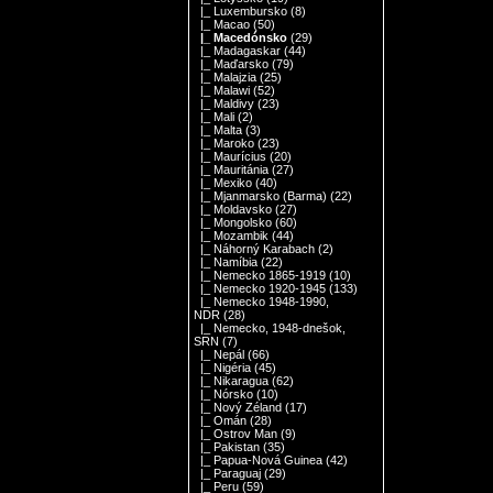
|_ Luxembursko
(8)
|_ Macao
(50)
|_ Macedónsko
(29)
|_ Madagaskar
(44)
|_ Maďarsko
(79)
|_ Malajzia
(25)
|_ Malawi
(52)
|_ Maldivy
(23)
|_ Mali
(2)
|_ Malta
(3)
|_ Maroko
(23)
|_ Maurícius
(20)
|_ Mauritánia
(27)
|_ Mexiko
(40)
|_ Mjanmarsko (Barma)
(22)
|_ Moldavsko
(27)
|_ Mongolsko
(60)
|_ Mozambik
(44)
|_ Náhorný Karabach
(2)
|_ Namíbia
(22)
|_ Nemecko 1865-1919
(10)
|_ Nemecko 1920-1945
(133)
|_ Nemecko 1948-1990,
NDR
(28)
|_ Nemecko, 1948-dnešok,
SRN
(7)
|_ Nepál
(66)
|_ Nigéria
(45)
|_ Nikaragua
(62)
|_ Nórsko
(10)
|_ Nový Zéland
(17)
|_ Omán
(28)
|_ Ostrov Man
(9)
|_ Pakistan
(35)
|_ Papua-Nová Guinea
(42)
|_ Paraguaj
(29)
|_ Peru
(59)