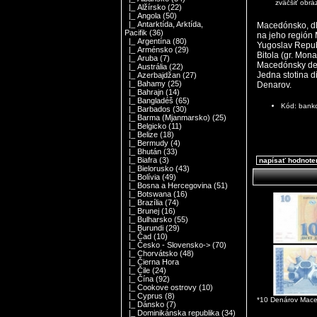
zväčšiť obrá
|_ Alžírsko
(22)
|_ Angola
(50)
|_ Antarktída, Arktída,
Macedónsko, dl
Pacifik
(36)
na jeho región
|_ Argentína
(80)
Yugoslav Republ
|_ Arménsko
(29)
Bitola (gr. Monas
|_ Aruba
(7)
Macedónsky den
|_ Austrália
(22)
Jedna stotina 
|_ Azerbajdžan
(27)
|_ Bahamy
(25)
Denarov.
|_ Bahrajn
(14)
|_ Bangladéš
(65)
Kód: ban
|_ Barbados
(30)
|_ Barma (Mjanmarsko)
(25)
|_ Belgicko
(11)
|_ Belize
(18)
|_ Bermudy
(4)
|_ Bhután
(33)
|_ Biafra
(3)
napísať hodnote
|_ Bielorusko
(43)
|_ Bolívia
(49)
|_ Bosna a Hercegovina
(51)
|_ Botswana
(16)
|_ Brazília
(74)
|_ Brunej
(16)
|_ Bulharsko
(55)
|_ Burundi
(29)
|_ Čad
(10)
|_ Česko - Slovensko->
(70)
|_ Chorvátsko
(48)
|_ Čierna Hora
|_ Čile
(24)
|_ Čína
(92)
|_ Cookove ostrovy
(10)
|_ Cyprus
(8)
*10 Denárov Mac
|_ Dánsko
(7)
|_ Dominikánska republika
(34)