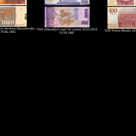
ch denárov Macedónsko
*500 srílanských rupií Srí Lanka 2010-2022
*100 Pesos Mexiko 2
, P18a UNC
P126 UNC