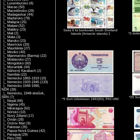
|_ Luxembursko
(8)
|_ Macao
(50)
|_ Macedónsko
(29)
|_ Madagaskar
(44)
|_ Maďarsko
(79)
|_ Malajzia
(25)
|_ Malawi
(52)
|_ Maldivy
(23)
Sada 6 ks bankoviek South Shetland
|_ Mali
(2)
*2 dolá
Islands (Antarctic islands) 2
|_ Malta
(3)
|_ Maroko
(23)
|_ Maurícius
(20)
|_ Mauritánia
(27)
|_ Mexiko
(40)
|_ Mjanmarsko (Barma)
(22)
|_ Moldavsko
(27)
|_ Mongolsko
(60)
|_ Mozambik
(44)
|_ Náhorný Karabach
(2)
|_ Namíbia
(22)
|_ Nemecko 1865-1919
(10)
|_ Nemecko 1920-1945
(133)
|_ Nemecko 1948-1990,
NDR
(28)
|_ Nemecko, 1948-dnešok,
SRN
(7)
*25 Su
*5 Sum Uzbekistan 1992(93), P63 UNC
|_ Nepál
(66)
|_ Nigéria
(45)
|_ Nikaragua
(62)
|_ Nórsko
(10)
|_ Nový Zéland
(17)
|_ Omán
(28)
|_ Ostrov Man
(9)
|_ Pakistan
(35)
|_ Papua-Nová Guinea
(42)
|_ Paraguaj
(29)
|_ Peru
(59)