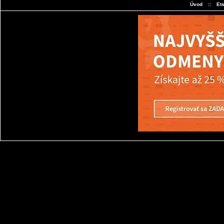
Úvod
::
Et