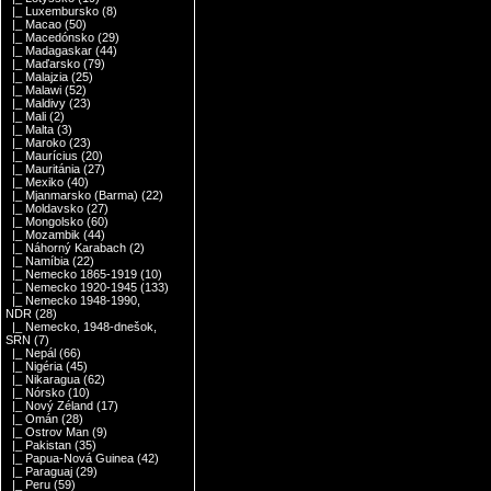
|_ Luxembursko
(8)
|_ Macao
(50)
|_ Macedónsko
(29)
|_ Madagaskar
(44)
|_ Maďarsko
(79)
|_ Malajzia
(25)
|_ Malawi
(52)
|_ Maldivy
(23)
|_ Mali
(2)
|_ Malta
(3)
|_ Maroko
(23)
|_ Maurícius
(20)
|_ Mauritánia
(27)
|_ Mexiko
(40)
|_ Mjanmarsko (Barma)
(22)
|_ Moldavsko
(27)
|_ Mongolsko
(60)
|_ Mozambik
(44)
|_ Náhorný Karabach
(2)
|_ Namíbia
(22)
|_ Nemecko 1865-1919
(10)
|_ Nemecko 1920-1945
(133)
|_ Nemecko 1948-1990,
NDR
(28)
|_ Nemecko, 1948-dnešok,
SRN
(7)
|_ Nepál
(66)
|_ Nigéria
(45)
|_ Nikaragua
(62)
|_ Nórsko
(10)
|_ Nový Zéland
(17)
|_ Omán
(28)
|_ Ostrov Man
(9)
|_ Pakistan
(35)
|_ Papua-Nová Guinea
(42)
|_ Paraguaj
(29)
|_ Peru
(59)