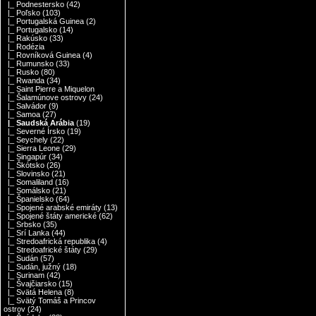
|_ Podnestersko
(42)
|_ Poľsko
(103)
|_ Portugalská Guinea
(2)
|_ Portugalsko
(14)
|_ Rakúsko
(33)
|_ Rodézia
|_ Rovníková Guinea
(4)
|_ Rumunsko
(33)
|_ Rusko
(80)
|_ Rwanda
(34)
|_ Saint Pierre a Miquelon
|_ Šalamúnove ostrovy
(24)
|_ Salvádor
(9)
|_ Samoa
(27)
|_ Saudská Arábia
(19)
|_ Severné Írsko
(19)
|_ Seychely
(22)
|_ Sierra Leone
(29)
|_ Singapúr
(34)
|_ Škótsko
(26)
|_ Slovinsko
(21)
|_ Somaliland
(16)
|_ Somálsko
(21)
|_ Španielsko
(64)
|_ Spojené arabské emiráty
(13)
|_ Spojené štáty americké
(62)
|_ Srbsko
(35)
|_ Srí Lanka
(44)
|_ Stredoafrická republika
(4)
|_ Stredoafrické štáty
(29)
|_ Sudán
(57)
|_ Sudán, južný
(18)
|_ Surinam
(42)
|_ Švajčiarsko
(15)
|_ Svätá Helena
(8)
|_ Svätý Tomáš a Princov
ostrov
(24)