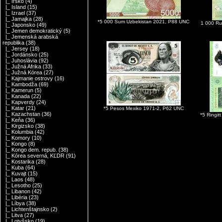
|_ Írsko
(4)
|_ Island
(15)
|_ Izrael
(37)
|_ Jamajka
(28)
*5 000 Sum Uzbekistan 2021, P88 UNC
1 000 Ru
|_ Japonsko
(49)
|_ Jemen demokratický
(5)
|_ Jemenská arabská
republika
(38)
|_ Jersey
(18)
|_ Jordánsko
(25)
|_ Juhoslávia
(92)
|_ Južná Afrika
(33)
|_ Južná Kórea
(27)
|_ Kajmanie ostrovy
(16)
|_ Kambodža
(69)
|_ Kamerun
(5)
|_ Kanada
(22)
|_ Kapverdy
(24)
|_ Katar
(21)
*5 Pesos Mexiko 1971-2, P62 UNC
|_ Kazachstan
(36)
*5 Ringit
|_ Keňa
(36)
|_ Kirgizsko
(38)
|_ Kolumbia
(42)
|_ Komory
(10)
|_ Kongo
(8)
|_ Kongo dem. repub.
(38)
|_ Kórea severná, KĽDR
(91)
|_ Kostarika
(28)
|_ Kuba
(64)
|_ Kuvajt
(15)
|_ Laos
(48)
|_ Lesotho
(25)
|_ Libanon
(42)
|_ Libéria
(23)
|_ Líbya
(38)
|_ Lichtenštajnsko
(2)
|_ Litva
(27)
|_ Lotyšsko
(19)