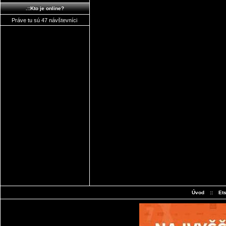
.::Kto je online?
Práve tu sú 47 návštevníci
Úvod
::
Et