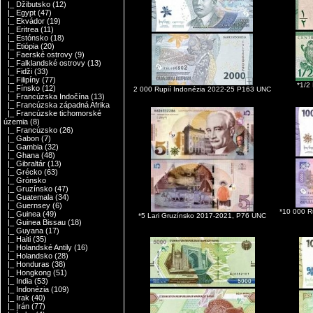
|_ Džibutsko
(12)
|_ Egypt
(47)
|_ Ekvádor
(19)
|_ Eritrea
(11)
|_ Estónsko
(18)
|_ Etiópia
(20)
|_ Faerské ostrovy
(9)
|_ Falklandské ostrovy
(13)
|_ Fidži
(33)
|_ Filipíny
(77)
*1/2
|_ Fínsko
(12)
2 000 Rupií Indonézia 2022-25 P163 UNC
|_ Francúzska Indočína
(13)
|_ Francúzska západná Afrika
|_ Francúzske tichomorské
územia
(8)
|_ Francúzsko
(26)
|_ Gabon
(7)
|_ Gambia
(32)
|_ Ghana
(48)
|_ Gibraltár
(13)
|_ Grécko
(63)
|_ Grónsko
|_ Gruzínsko
(47)
|_ Guatemala
(34)
|_ Guernsey
(6)
*10 000 R
|_ Guinea
(49)
*5 Lari Gruzínsko 2017-2021, P76 UNC
|_ Guinea Bissau
(18)
|_ Guyana
(17)
|_ Haiti
(35)
|_ Holandské Antily
(16)
|_ Holandsko
(28)
|_ Honduras
(38)
|_ Hongkong
(51)
|_ India
(53)
|_ Indonézia
(109)
|_ Irak
(40)
|_ Irán
(77)