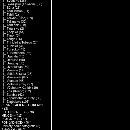
|_ Švédsko
(38)
|_ Swazijsko (Eswatini)
(36)
|_ Sýria
(28)
|_ Tadžikistan
(31)
|_ Tahiti
(1)
|_ Taiwan (Čína)
(29)
|_ Taliansko
(32)
|_ Tanzánia
(28)
|_ Tatársko
(2)
|_ Thajsko
(54)
|_ Timor
(3)
|_ Tonga
(26)
|_ Trinidad a Tobago
(24)
|_ Tunisko
(31)
|_ Turecko
(45)
|_ Turkménsko
(36)
|_ Uganda
(43)
|_ Ukrajina
(68)
|_ Uruguaj
(33)
|_ Uzbekistan
(30)
|_ Vanuatu
(14)
|_ Veľká Británia
(23)
|_ Venezuela
(67)
|_ Vietnam
(48)
|_ Vietnam južný
(27)
|_ Východný Karibik
(19)
|_ Zair (Kongo)
(52)
|_ Zambia
(42)
|_ Západoafrické štáty
(35)
|_ Zimbabwe
(103)
CENNÉ PAPIERE, DOKLADY-
>
(3)
FOTOGRAFIE->
(278)
MINCE->
(411)
PLAGÁTY->
(427)
POHĽADNICE->
(64)
Portréty podľa fotografie
(8)
ZNÁMKY->
(640)