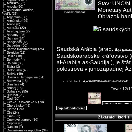
Stav: UNC/N.
|_ Alžírsko
(22)
|_ Angola
(50)
Monetary Auth
|_ Antarktída, Arktída,
zväčšiť obrázok
Pacifik
(36)
Obrázok banko
|_ Argentína
(80)
|_ Arménsko
(29)
|_ Aruba
(8)
|_ Austrália
(22)
|_ Azerbajdžan
(27)
|_ Bahamy
(25)
|_ Bahrajn
(14)
|_ Bangladéš
(65)
|_ Barbados
(30)
Saudská Arábia (arab. السعودية – as-Saúdíja ), dlhý tvar
|_ Barma (Mjanmarsko)
(25)
|_ Belgicko
(11)
Saudskoarabské kráľovstvo (arab. المملكة العربية السعودية –
|_ Belize
(18)
|_ Bermudy
(4)
al-Arabíja as-Saúdíja ), je š
|_ Bhután
(33)
|_ Biafra
(3)
polostrova v juhozápadnej Ázi
|_ Bielorusko
(43)
|_ Bolívia
(49)
|_ Bosna a Hercegovina
(51)
|_ Botswana
(16)
Kód: bankovky-SAUDSKA-ARABIA-43-TPWD
|_ Brazília
(74)
|_ Brunej
(16)
Tovar 12/1
|_ Bulharsko
(55)
|_ Burundi
(29)
|_ Čad
(10)
|_ Česko - Slovensko->
(70)
návrat na zoznam t
|_ Chorvátsko
(48)
napísať hodnotenie
|_ Čierna Hora
|_ Čile
(24)
|_ Čína
(92)
Zákazníci, ktorí si 
|_ Cookove ostrovy
(10)
|_ Cyprus
(8)
|_ Dánsko
(7)
|_ Dominikánska republika
(34)