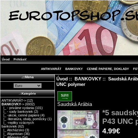
Úvod
Prihlásiť
ANTIKVARIÁT
BANKOVKY
CENNÉ PAPIERE, DOKLADY
FO
.::Mena
Úvod
::
BANKOVKY
::
Saudská Aráb
UNC polymer
.::Kategórie
ANTIKVARIÁT->
(12)
Saudská Arábia
BANKOVKY
->
(6932)
|_ - privátne vydania
(101)
*5 saudsk
|_ - sady bankoviek
(2)
|_ -akcie, cenné papiere
(4)
P43 UNC 
|_ -literatúra, obaly, pomôcky
(1)
|_ -repliky vzácnych
bankoviek
(62)
4.99€
|_ Abcházsko
(3)
|_ Afganistan
(36)
|_ Albánsko
(54)