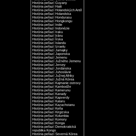
História peňazí Guyany
História peňazí Haiti
História peňazí Holandských Antíl
História peňazí Holandska
História peňazí Hondurasu
História peňazí Hongkongu
História peňazí Indie
História peňazí Indonézie
História peňazí Iraku
História peňazí Iránu
História peňazí Írska
História peňazí Islandu
História peňazí Izraelu
História peňazí Jamajky
História peňazí Japonska
História peňazí Jemenu
História peňazí Južného Jemenu
História peňazí Jersey
História peňazí Jordánska
História peňazí Juhoslávie
História peňazí Južnej Afriky
História peňazí Južná Kórea
História peňazí Kajmanie ostrovy
História peňazí Kambodže
História peňazí Kamerunu
História peňazí Kanady
História peňazí Kapverdy
História peňazí Kataru
História peňazí Kazachstanu
História peňazí Keňa
História peňazí Kirgizska
História peňazí Kolumbia
História peňazí Komory
História peňazí Konga
História peňazí Demokratická
republika Kongo
História peňazí Severná Kórea