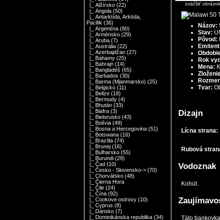
zväčšiť obrázo
|_ Alžírsko
(22)
|_ Angola
(50)
|_ Antarktída, Arktída,
Pacifik
(36)
Názov:
|_ Argentína
(80)
Stav:
UN
|_ Arménsko
(29)
Pôvod:
|_ Aruba
(7)
Emitent
|_ Austrália
(22)
|_ Azerbajdžan
(27)
Obdobie
|_ Bahamy
(25)
Rok vyd
|_ Bahrajn
(14)
Mena:
K
|_ Bangladéš
(65)
Zloženi
|_ Barbados
(30)
Rozmer
|_ Barma (Mjanmarsko)
(25)
Tvar:
O
|_ Belgicko
(11)
|_ Belize
(18)
|_ Bermudy
(4)
|_ Bhután
(33)
|_ Biafra
(3)
Dizajn
|_ Bielorusko
(43)
|_ Bolívia
(49)
|_ Bosna a Hercegovina
(51)
Lícna strana:
|_ Botswana
(16)
|_ Brazília
(74)
|_ Brunej
(16)
Rubová stran
|_ Bulharsko
(55)
|_ Burundi
(29)
|_ Čad
(10)
Vodoznak
|_ Česko - Slovensko->
(70)
|_ Chorvátsko
(48)
|_ Čierna Hora
Kohút.
|_ Čile
(24)
|_ Čína
(92)
Zaujímavo
|_ Cookove ostrovy
(10)
|_ Cyprus
(8)
|_ Dánsko
(7)
|_ Dominikánska republika
(34)
Táto bankovka