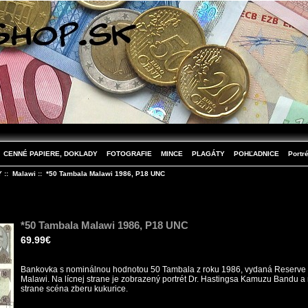
CENNÉ PAPIERE, DOKLADY
FOTOGRAFIE
MINCE
PLAGÁTY
POHĽADNICE
Portré
Y
::
Malawi
:: *50 Tambala Malawi 1986, P18 UNC
*50 Tambala Malawi 1986, P18 UNC
69.99€
Bankovka s nominálnou hodnotou 50 Tambala z roku 1986, vydaná Reserve 
Malawi. Na lícnej strane je zobrazený portrét Dr. Hastingsa Kamuzu Bandu a
strane scéna zberu kukurice.