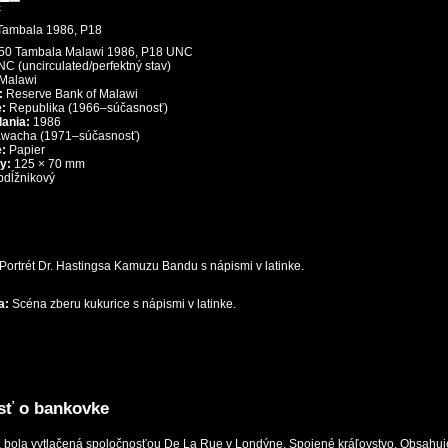
k
50 Tambala Malawi 1986, P18 UNC
C (uncirculated/perfektný stav)
Malawi
:
Reserve Bank of Malawi
:
Republika (1966–súčasnosť)
ania:
1986
wacha (1971–súčasnosť)
e:
Papier
y:
125 × 70 mm
bdĺžnikový
Portrét Dr. Hastingsa Kamuzu Bandu s nápismi v latinke.
a:
Scéna zberu kukurice s nápismi v latinke.
sť o bankovke
 bola vytlačená spoločnosťou De La Rue v Londýne, Spojené kráľovstvo. Obsahuje