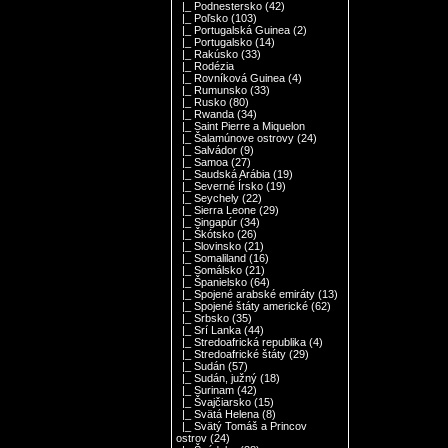
|_ Podnestersko
(42)
|_ Poľsko
(103)
|_ Portugalská Guinea
(2)
|_ Portugalsko
(14)
|_ Rakúsko
(33)
|_ Rodézia
|_ Rovníková Guinea
(4)
|_ Rumunsko
(33)
|_ Rusko
(80)
|_ Rwanda
(34)
|_ Saint Pierre a Miquelon
|_ Šalamúnove ostrovy
(24)
|_ Salvádor
(9)
|_ Samoa
(27)
|_ Saudská Arábia
(19)
|_ Severné Írsko
(19)
|_ Seychely
(22)
|_ Sierra Leone
(29)
|_ Singapúr
(34)
|_ Škótsko
(26)
|_ Slovinsko
(21)
|_ Somaliland
(16)
|_ Somálsko
(21)
|_ Španielsko
(64)
|_ Spojené arabské emiráty
(13)
|_ Spojené štáty americké
(62)
|_ Srbsko
(35)
|_ Srí Lanka
(44)
|_ Stredoafrická republika
(4)
|_ Stredoafrické štáty
(29)
|_ Sudán
(57)
|_ Sudán, južný
(18)
|_ Surinam
(42)
|_ Švajčiarsko
(15)
|_ Svätá Helena
(8)
|_ Svätý Tomáš a Princov
ostrov
(24)