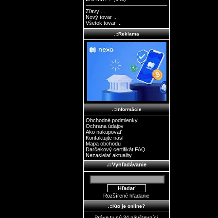
Zľavy ...
Nový tovar ...
Všetok tovar ...
.::Reklama
.::Informácie
Obchodné podmienky
Ochrana údajov
Ako nakupovať
Kontaktujte nás!
Mapa obchodu
Darčekový certifikát FAQ
Nezasielať aktuality
.::Vyhľadávanie
Rozšírené hľadanie
.::Kto je online?
Práve tu sú 34 návštevníci