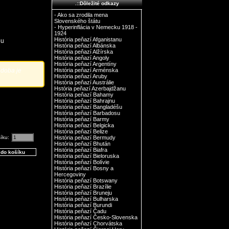
.::Dôležité odkazy
- Ako sa zrodila mena
Slovenského štátu
- Hyperinflácia v Nemecku 1918 -
1924
História peňazí Afganistanu
ou
História peňazí Albánska
História peňazí Alžírska
História peňazí Angoly
História peňazí Argentíny
 doba je
História peňazí Arménska
História peňazí Aruby
História peňazí Austrálie
Hstória peňazí Azerbajdžanu
História peňazí Bahamy
História peňazí Bahrajnu
História peňazí Bangladéšu
História peňazí Barbadosu
História peňazí Barmy
História peňazí Belgicka
História peňazí Belize
šíku:
História peňazí Bermudy
História peňazí Bhután
História peňazí Biafra
História peňazí Bieloruska
História peňazí Bolívie
História peňazí Bosny a
Hercegoviny
História peňazí Botswany
História peňazí Brazílie
História peňazí Bruneju
História peňazí Bulharska
História peňazí Burundi
História peňazí Čadu
História peňazí Česko-Slovenska
História peňazí Chorvátska