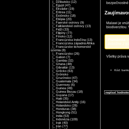
|_ Džibutsko
(12)
bezpečnostné 
|_ Egypt
(47)
|_ Ekvádor
(19)
Zaujímavos
|_ Eritrea
(11)
|_ Estónsko
(18)
|_ Etiópia
(20)
|_ Faerské ostrovy
(9)
Malawi je vnú
|_ Falklandské ostrovy
(13)
biodiverzitou.
|_ Fidži
(33)
|_ Filipíny
(77)
|_ Fínsko
(12)
Poznámka:
A
|_ Francúzska Indočína
(13)
|_ Francúzska západná Afrika
približne 2 tý
|_ Francúzske tichomorské
územia
(8)
|_ Francúzsko
(26)
Všetky práva 
|_ Gabon
(7)
|_ Gambia
(32)
|_ Ghana
(48)
|_ Gibraltár
(13)
Kód: bank
|_ Grécko
(63)
|_ Grónsko
|_ Gruzínsko
(47)
|_ Guatemala
(34)
|_ Guernsey
(6)
|_ Guinea
(49)
|_ Guinea Bissau
(18)
napísať hodnote
|_ Guyana
(17)
|_ Haiti
(35)
|_ Holandské Antily
(16)
|_ Holandsko
(28)
|_ Honduras
(38)
|_ Hongkong
(51)
|_ India
(53)
|_ Indonézia
(109)
|_ Irak
(40)
|_ Irán
(77)