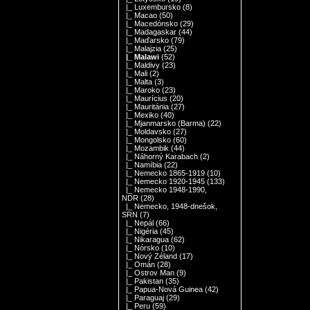
|_ Luxembursko
(8)
|_ Macao
(50)
|_ Macedónsko
(29)
|_ Madagaskar
(44)
|_ Maďarsko
(79)
|_ Malajzia
(25)
|_ Malawi
(52)
|_ Maldivy
(23)
|_ Mali
(2)
|_ Malta
(3)
|_ Maroko
(23)
|_ Maurícius
(20)
|_ Mauritánia
(27)
|_ Mexiko
(40)
|_ Mjanmarsko (Barma)
(22)
|_ Moldavsko
(27)
|_ Mongolsko
(60)
|_ Mozambik
(44)
|_ Náhorný Karabach
(2)
|_ Namíbia
(22)
|_ Nemecko 1865-1919
(10)
|_ Nemecko 1920-1945
(133)
|_ Nemecko 1948-1990,
NDR
(28)
|_ Nemecko, 1948-dnešok,
SRN
(7)
|_ Nepál
(66)
|_ Nigéria
(45)
|_ Nikaragua
(62)
|_ Nórsko
(10)
|_ Nový Zéland
(17)
|_ Omán
(28)
|_ Ostrov Man
(9)
|_ Pakistan
(35)
|_ Papua-Nová Guinea
(42)
|_ Paraguaj
(29)
|_ Peru
(59)