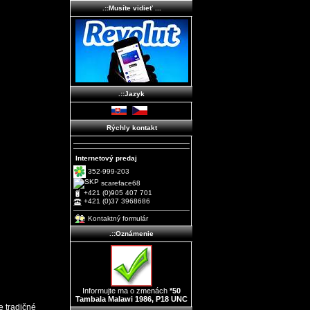
.::Musíte vidieť ...
.::Jazyk
Rýchly kontakt
Internetový predaj
352-999-203
scareface68
+421 (0)905 407 701
+421 (0)37 3968686
Kontaktný formulár
.::Oznámenie
Informujte ma o zmenách
*50
Tambala Malawi 1986, P18 UNC
 tradičné