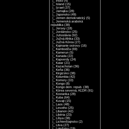
|_ Írsko
(4)
|_ Island
(15)
|_ Izrael
(37)
|_ Jamajka
(28)
|_ Japonsko
(49)
|_ Jemen demokratický
(5)
|_ Jemenská arabská
republika
(38)
|_ Jersey
(18)
|_ Jordánsko
(25)
|_ Juhoslávia
(92)
|_ Južná Afrika
(33)
|_ Južná Kórea
(27)
|_ Kajmanie ostrovy
(16)
|_ Kambodža
(69)
|_ Kamerun
(5)
|_ Kanada
(22)
|_ Kapverdy
(24)
|_ Katar
(21)
|_ Kazachstan
(36)
|_ Keňa
(36)
|_ Kirgizsko
(38)
|_ Kolumbia
(42)
|_ Komory
(10)
|_ Kongo
(8)
|_ Kongo dem. repub.
(38)
|_ Kórea severná, KĽDR
(91)
|_ Kostarika
(28)
|_ Kuba
(64)
|_ Kuvajt
(15)
|_ Laos
(48)
|_ Lesotho
(25)
|_ Libanon
(42)
|_ Libéria
(23)
|_ Líbya
(38)
|_ Lichtenštajnsko
(2)
|_ Litva
(27)
|_ Lotyšsko
(19)