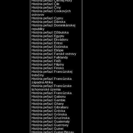
História peňazí Čiernej Hory
História peňazí Čile
História peňazí Číny
História peňazí Cookových
ostrovov
História peňazí Cypru
História peňazí Dánska
História peňazí Dominikánskej
republiky
História peňazí Džibutska
História peňazí Egyptu
História peňazí Ekvádoru
História peňazí Eritrei
História peňazí Estónska
História peňazí Etiópie
História peňazí Farské ostrovy
História peňazí Falklandy
História peňazí Fidži
História peňazí Filipíny
História peňazí Finsko
História peňazí Francúzskej
Indočíny
História peňazí Francúzska
západná Afrika
História peňazí Francúzske
tichomorské územia
História peňazí Francúzska
História peňazí Gabonu
História peňazí Gambie
História peňazí Ghany
História peňazí Gibraltaru
História peňazí Grécka
História peňazí Grónska
História peňazí Gruzínska
História peňazí Guatemaly
História peňazí Guernsey
História peňazí Guinei
História peňazí Guinei Bissau