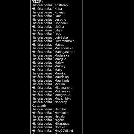
(KĽDR)
História peňazí Kostariky
História peňazí Kuba
História peňazí Kuvajtu
História peňazí Laosu
História peňazí Lesotho
História peňazí Libanonu
História peňazí Libéria
História peňazí Líbye
História peňazí Litvy
História peňazí Lotyšska
História peňazí Luxemburska
História peňazí Macao
História peňazí Macedónska
História peňazí Madagaskaru
História peňazí Maďarska
História peňazí Malajzie
História peňazí Malawi
História peňazí Maldivy
História peňazí Malty
História peňazí Maroka
História peňazí Maurícius
História peňazí Mauritánie
História peňazí Mexika
História peňazí Mjanmarska
História peňazí Moldavska
História peňazí Mongolska
História peňazí Mozambiku
História peňazí Náhorný
Karabach
História peňazí Namíbie
História peňazí Nemecka
História peňazí Nepálu
História peňazí Nigérie
História peňazí Nikaragua
História peňazí Nórska
História peňazí Nový Zéland