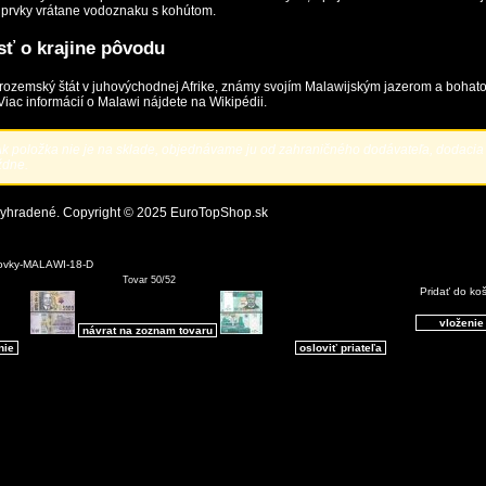
prvky vrátane vodoznaku s kohútom.
ť o krajine pôvodu
trozemský štát v juhovýchodnej Afrike, známy svojím Malawijským jazerom a bohat
 Viac informácií o Malawi nájdete na
Wikipédii
.
k položka nie je na sklade, objednávame ju od zahraničného dodávateľa, dodacia
ždne.
vyhradené. Copyright © 2025
EuroTopShop.sk
ovky-MALAWI-18-D
Tovar 50/52
Pridať do ko
návrat na zoznam tovaru
nie
osloviť priateľa