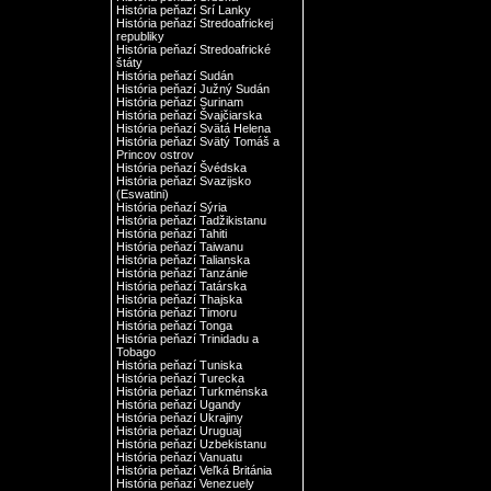
História peňazí Srí Lanky
História peňazí Stredoafrickej
republiky
História peňazí Stredoafrické
štáty
História peňazí Sudán
História peňazí Južný Sudán
História peňazí Surinam
História peňazí Švajčiarska
História peňazí Svätá Helena
História peňazí Svätý Tomáš a
Princov ostrov
História peňazí Švédska
História peňazí Svazijsko
(Eswatini)
História peňazí Sýria
História peňazí Tadžikistanu
História peňazí Tahiti
História peňazí Taiwanu
História peňazí Talianska
História peňazí Tanzánie
História peňazí Tatárska
História peňazí Thajska
História peňazí Timoru
História peňazí Tonga
História peňazí Trinidadu a
Tobago
História peňazí Tuniska
História peňazí Turecka
História peňazí Turkménska
História peňazí Ugandy
História peňazí Ukrajiny
História peňazí Uruguaj
História peňazí Uzbekistanu
História peňazí Vanuatu
História peňazí Veľká Británia
História peňazí Venezuely