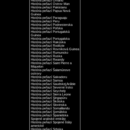
História peňazí Ománu
História peňazí Ostrov Man
História peňazí Pakistanu
História peňazí Papua Nová
Guinea
História peňazí Paraguaju
História peňazí Peru
História peňazí Podnesterska
História peňazí Poľska
História peňazí Portugalská
Guinea
História peňazí Portugalska
História peňazí Rakúska
História peňazí Rodézie
História peňazí Rovníková Guinea
História peňazí Rumunsko
História peňazí Ruska
História peňazí Rwandy
História peňazí Saint Pierre a
Miquelon
História peňazí Šalamúnove
ostrovy
História peňazí Salvadoru
História peňazí Samoa
História peňazí Saudskej Arábie
História peňazí Severné Írsko
História peňazí Seychely
História peňazí Sierra Leone
História peňazí Singapúru
História peňazí Škótska
História peňazí Slovinska
História peňazí Somalilandu
História peňazí Somálska
História peňazí Španielska
Spojené arabské emiráty
História peňazí Spojené štáty
americké
História peňazí Srbska