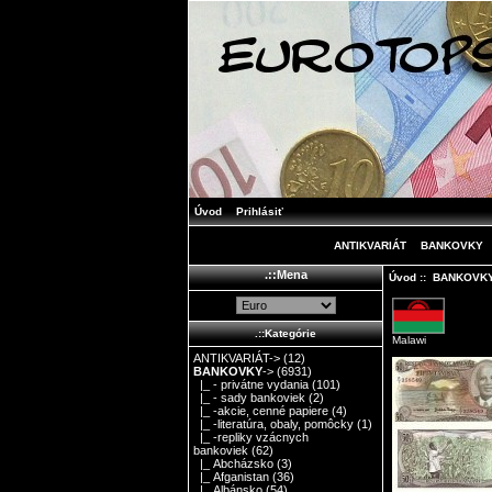
Úvod
Prihlásiť
ANTIKVARIÁT
BANKOVKY
.::Mena
Úvod
::
BANKOVK
.::Kategórie
Malawi
ANTIKVARIÁT->
(12)
BANKOVKY
->
(6931)
|_ - privátne vydania
(101)
|_ - sady bankoviek
(2)
|_ -akcie, cenné papiere
(4)
|_ -literatúra, obaly, pomôcky
(1)
|_ -repliky vzácnych
bankoviek
(62)
|_ Abcházsko
(3)
|_ Afganistan
(36)
|_ Albánsko
(54)