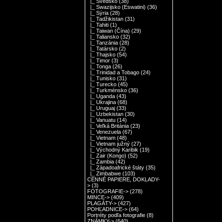
|_ Švédsko
(38)
|_ Swazijsko (Eswatini)
(36)
|_ Sýria
(28)
|_ Tadžikistan
(31)
|_ Tahiti
(1)
|_ Taiwan (Čína)
(29)
|_ Taliansko
(32)
|_ Tanzánia
(28)
|_ Tatársko
(2)
|_ Thajsko
(54)
|_ Timor
(3)
|_ Tonga
(26)
|_ Trinidad a Tobago
(24)
|_ Tunisko
(31)
|_ Turecko
(45)
|_ Turkménsko
(36)
|_ Uganda
(43)
|_ Ukrajina
(68)
|_ Uruguaj
(33)
|_ Uzbekistan
(30)
|_ Vanuatu
(14)
|_ Veľká Británia
(23)
|_ Venezuela
(67)
|_ Vietnam
(48)
|_ Vietnam južný
(27)
|_ Východný Karibik
(19)
|_ Zair (Kongo)
(52)
|_ Zambia
(42)
|_ Západoafrické štáty
(35)
|_ Zimbabwe
(103)
CENNÉ PAPIERE, DOKLADY-
>
(3)
FOTOGRAFIE->
(278)
MINCE->
(409)
PLAGÁTY->
(427)
POHĽADNICE->
(64)
Portréty podľa fotografie
(8)
ZNÁMKY->
(640)