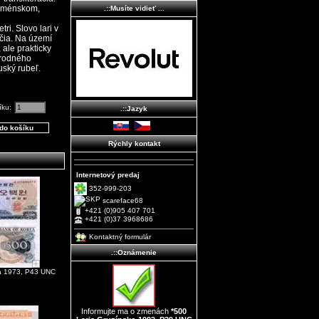
 Arménskom,
.::Musíte vidieť ...
ri. Slovo lari v
očia. Na území
 ale prakticky
árodného
uský rubeľ.
íku:
.::Jazyk
Rýchly kontakt
Internetový predaj
352-999-203
scareface68
+421 (0)905 407 701
+421 (0)37 3968686
Kontaktný formulár
.::Oznámenie
a 1973, P43 UNC
Informujte ma o zmenách
*500