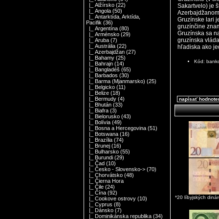
|_ Alžírsko
(22)
Sakartvelo) je 
|_ Angola
(50)
Azerbajdžanom
|_ Antarktída, Arktída,
Gruzínske lari 
Pacifik
(36)
gruzínčine znam
|_ Argentína
(80)
Gruzínska sa na
|_ Arménsko
(29)
gruzínska vlád
|_ Aruba
(7)
|_ Austrália
(22)
hľadiska ako je
|_ Azerbajdžan
(27)
|_ Bahamy
(25)
Kód: bank
|_ Bahrajn
(14)
|_ Bangladéš
(65)
|_ Barbados
(30)
|_ Barma (Mjanmarsko)
(25)
|_ Belgicko
(11)
|_ Belize
(18)
|_ Bermudy
(4)
napísať hodnote
|_ Bhután
(33)
|_ Biafra
(3)
|_ Bielorusko
(43)
|_ Bolívia
(49)
|_ Bosna a Hercegovina
(51)
|_ Botswana
(16)
|_ Brazília
(74)
|_ Brunej
(16)
|_ Bulharsko
(55)
|_ Burundi
(29)
|_ Čad
(10)
|_ Česko - Slovensko->
(70)
|_ Chorvátsko
(48)
|_ Čierna Hora
|_ Čile
(24)
|_ Čína
(92)
*20 líbyjských din
|_ Cookove ostrovy
(10)
|_ Cyprus
(8)
|_ Dánsko
(7)
|_ Dominikánska republika
(34)