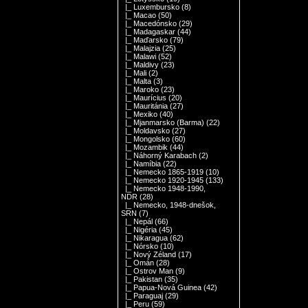
|_ Luxembursko
(8)
|_ Macao
(50)
|_ Macedónsko
(29)
|_ Madagaskar
(44)
|_ Maďarsko
(79)
|_ Malajzia
(25)
|_ Malawi
(52)
|_ Maldivy
(23)
|_ Mali
(2)
|_ Malta
(3)
|_ Maroko
(23)
|_ Maurícius
(20)
|_ Mauritánia
(27)
|_ Mexiko
(40)
|_ Mjanmarsko (Barma)
(22)
|_ Moldavsko
(27)
|_ Mongolsko
(60)
|_ Mozambik
(44)
|_ Náhorný Karabach
(2)
|_ Namíbia
(22)
|_ Nemecko 1865-1919
(10)
|_ Nemecko 1920-1945
(133)
|_ Nemecko 1948-1990,
NDR
(28)
|_ Nemecko, 1948-dnešok,
SRN
(7)
|_ Nepál
(66)
|_ Nigéria
(45)
|_ Nikaragua
(62)
|_ Nórsko
(10)
|_ Nový Zéland
(17)
|_ Omán
(28)
|_ Ostrov Man
(9)
|_ Pakistan
(35)
|_ Papua-Nová Guinea
(42)
|_ Paraguaj
(29)
|_ Peru
(59)