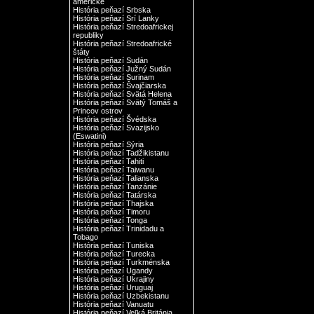
americké
História peňazí Srbska
História peňazí Srí Lanky
História peňazí Stredoafrickej
republiky
História peňazí Stredoafrické
štáty
História peňazí Sudán
História peňazí Južný Sudán
História peňazí Surinam
História peňazí Švajčiarska
História peňazí Svätá Helena
História peňazí Svätý Tomáš a
Princov ostrov
História peňazí Švédska
História peňazí Svazijsko
(Eswatini)
História peňazí Sýria
História peňazí Tadžikistanu
História peňazí Tahiti
História peňazí Taiwanu
História peňazí Talianska
História peňazí Tanzánie
História peňazí Tatárska
História peňazí Thajska
História peňazí Timoru
História peňazí Tonga
História peňazí Trinidadu a
Tobago
História peňazí Tuniska
História peňazí Turecka
História peňazí Turkménska
História peňazí Ugandy
História peňazí Ukrajiny
História peňazí Uruguaj
História peňazí Uzbekistanu
História peňazí Vanuatu
História peňazí Veľká Británia