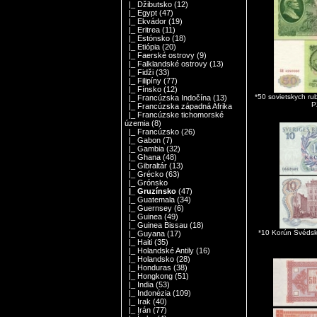
|_ Džibutsko
(12)
|_ Egypt
(47)
|_ Ekvádor
(19)
|_ Eritrea
(11)
|_ Estónsko
(18)
|_ Etiópia
(20)
|_ Faerské ostrovy
(9)
|_ Falklandské ostrovy
(13)
|_ Fidži
(33)
|_ Filipíny
(77)
|_ Fínsko
(12)
*50 sovietskych r
|_ Francúzska Indočína
(13)
P
|_ Francúzska západná Afrika
|_ Francúzske tichomorské
územia
(8)
|_ Francúzsko
(26)
|_ Gabon
(7)
|_ Gambia
(32)
|_ Ghana
(48)
|_ Gibraltár
(13)
|_ Grécko
(63)
|_ Grónsko
|_ Gruzínsko
(47)
|_ Guatemala
(34)
|_ Guernsey
(6)
|_ Guinea
(49)
|_ Guinea Bissau
(18)
*10 Korún Švéds
|_ Guyana
(17)
|_ Haiti
(35)
|_ Holandské Antily
(16)
|_ Holandsko
(28)
|_ Honduras
(38)
|_ Hongkong
(51)
|_ India
(53)
|_ Indonézia
(109)
|_ Irak
(40)
|_ Irán
(77)