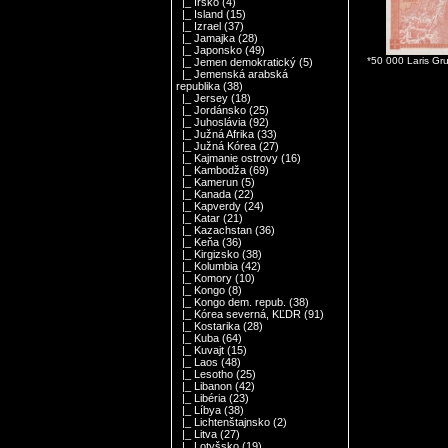
|_ Írsko
(4)
|_ Island
(15)
|_ Izrael
(37)
|_ Jamajka
(28)
|_ Japonsko
(49)
*50 000 Laris G
|_ Jemen demokratický
(5)
|_ Jemenská arabská
republika
(38)
|_ Jersey
(18)
|_ Jordánsko
(25)
|_ Juhoslávia
(92)
|_ Južná Afrika
(33)
|_ Južná Kórea
(27)
|_ Kajmanie ostrovy
(16)
|_ Kambodža
(69)
|_ Kamerun
(5)
|_ Kanada
(22)
|_ Kapverdy
(24)
|_ Katar
(21)
|_ Kazachstan
(36)
|_ Keňa
(36)
|_ Kirgizsko
(38)
|_ Kolumbia
(42)
|_ Komory
(10)
|_ Kongo
(8)
|_ Kongo dem. repub.
(38)
|_ Kórea severná, KĽDR
(91)
|_ Kostarika
(28)
|_ Kuba
(64)
|_ Kuvajt
(15)
|_ Laos
(48)
|_ Lesotho
(25)
|_ Libanon
(42)
|_ Libéria
(23)
|_ Líbya
(38)
|_ Lichtenštajnsko
(2)
|_ Litva
(27)
|_ Lotyšsko
(19)