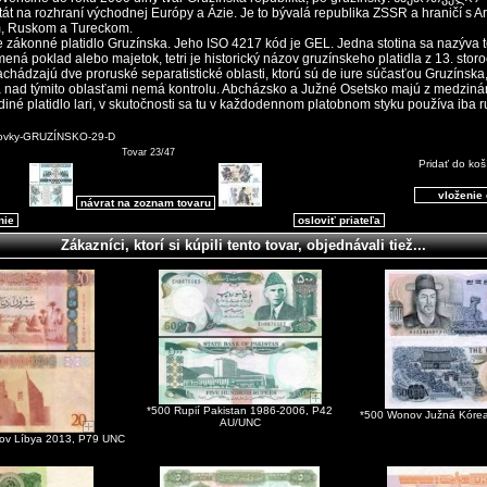
štát na rozhraní východnej Európy a Ázie. Je to bývalá republika ZSSR a hraničí s
, Ruskom a Tureckom.
je zákonné platidlo Gruzínska. Jeho ISO 4217 kód je GEL. Jedna stotina sa nazýva tet
ená poklad alebo majetok, tetri je historický názov gruzínskeho platidla z 13. stor
chádzajú dve proruské separatistické oblasti, ktorú sú de iure súčasťou Gruzínska,
a nad týmito oblasťami nemá kontrolu. Abcházsko a Južné Osetsko majú z medzin
diné platidlo lari, v skutočnosti sa tu v každodennom platobnom styku používa iba r
ovky-GRUZÍNSKO-29-D
Tovar 23/47
Pridať do koš
návrat na zoznam tovaru
nie
osloviť priateľa
Zákazníci, ktorí si kúpili tento tovar, objednávali tiež...
*500 Rupií Pakistan 1986-2006, P42
*500 Wonov Južná Kóre
AU/UNC
árov Líbya 2013, P79 UNC