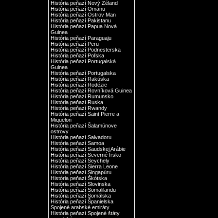
História peňazí Nový Zéland
História peňazí Ománu
História peňazí Ostrov Man
História peňazí Pakistanu
História peňazí Papua Nová
Guinea
História peňazí Paraguaju
História peňazí Peru
História peňazí Podnesterska
História peňazí Poľska
História peňazí Portugalská
Guinea
História peňazí Portugalska
História peňazí Rakúska
História peňazí Rodézie
História peňazí Rovníková Guinea
História peňazí Rumunsko
História peňazí Ruska
História peňazí Rwandy
História peňazí Saint Pierre a
Miquelon
História peňazí Šalamúnove
ostrovy
História peňazí Salvadoru
História peňazí Samoa
História peňazí Saudskej Arábie
História peňazí Severné Írsko
História peňazí Seychely
História peňazí Sierra Leone
História peňazí Singapúru
História peňazí Škótska
História peňazí Slovinska
História peňazí Somalilandu
História peňazí Somálska
História peňazí Španielska
Spojené arabské emiráty
História peňazí Spojené štáty