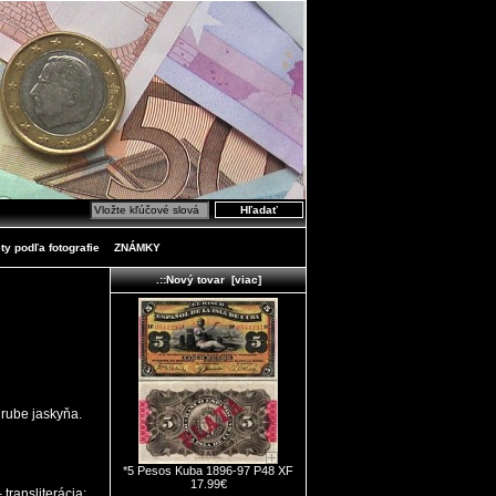
ty podľa fotografie
ZNÁMKY
.::Nový tovar [viac]
 rube jaskyňa.
*5 Pesos Kuba 1896-97 P48 XF
17.99€
transliterácia: