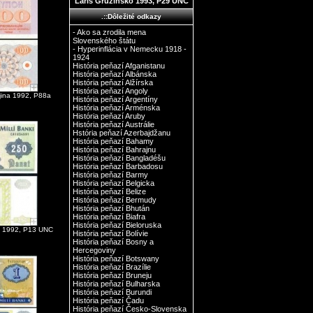
Laris Gruzínsko 1993, P29 UNC
.::Dôležité odkazy
- Ako sa zrodila mena
Slovenského štátu
- Hyperinflácia v Nemecku 1918 -
1924
História peňazí Afganistanu
História peňazí Albánska
História peňazí Alžírska
História peňazí Angoly
jina 1992, P88a
História peňazí Argentíny
História peňazí Arménska
História peňazí Aruby
História peňazí Austrálie
Hstória peňazí Azerbajdžanu
História peňazí Bahamy
História peňazí Bahrajnu
História peňazí Bangladéšu
História peňazí Barbadosu
História peňazí Barmy
História peňazí Belgicka
História peňazí Belize
História peňazí Bermudy
História peňazí Bhután
História peňazí Biafra
História peňazí Bieloruska
n 1992, P13 UNC
História peňazí Bolívie
História peňazí Bosny a
Hercegoviny
História peňazí Botswany
História peňazí Brazílie
História peňazí Bruneju
História peňazí Bulharska
História peňazí Burundi
História peňazí Čadu
História peňazí Česko-Slovenska