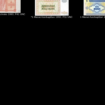
ruzínsko 1993, P41 UNC
*1 Manat Azerbajdžan 1992, P11 UNC
1 Manat Azerbajdžan 