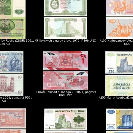
ubľov Rusko (ZSSR) 1961,
*5 líbyjských dinárov Líbya 1972, P36b UNC
*100 Karbovancov Ukra
235 AU
UNC
1 Dolár Trinidad a Tobago 2020(21) polymer
P60 UNC
ko 1968, pamätná P56a
*250 Manat Azerbajdža
AU