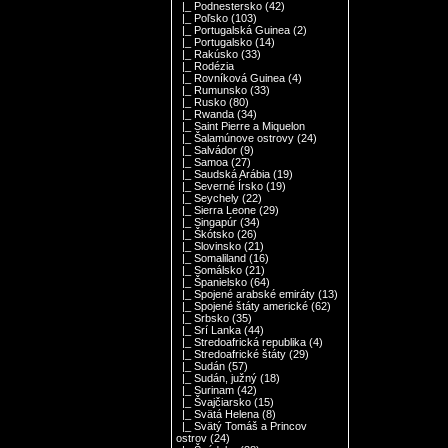
|_ Podnestersko
(42)
|_ Poľsko
(103)
|_ Portugalská Guinea
(2)
|_ Portugalsko
(14)
|_ Rakúsko
(33)
|_ Rodézia
|_ Rovníková Guinea
(4)
|_ Rumunsko
(33)
|_ Rusko
(80)
|_ Rwanda
(34)
|_ Saint Pierre a Miquelon
|_ Šalamúnove ostrovy
(24)
|_ Salvádor
(9)
|_ Samoa
(27)
|_ Saudská Arábia
(19)
|_ Severné Írsko
(19)
|_ Seychely
(22)
|_ Sierra Leone
(29)
|_ Singapúr
(34)
|_ Škótsko
(26)
|_ Slovinsko
(21)
|_ Somaliland
(16)
|_ Somálsko
(21)
|_ Španielsko
(64)
|_ Spojené arabské emiráty
(13)
|_ Spojené štáty americké
(62)
|_ Srbsko
(35)
|_ Srí Lanka
(44)
|_ Stredoafrická republika
(4)
|_ Stredoafrické štáty
(29)
|_ Sudán
(57)
|_ Sudán, južný
(18)
|_ Surinam
(42)
|_ Švajčiarsko
(15)
|_ Svätá Helena
(8)
|_ Svätý Tomáš a Princov
ostrov
(24)