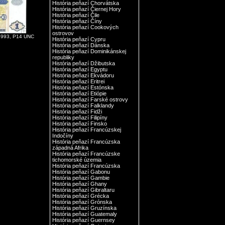
História peňazí Chorvátska
História peňazí Čiernej Hory
História peňazí Čile
História peňazí Číny
História peňazí Cookových
ostrovov
1993, P14 UNC
História peňazí Cypru
História peňazí Dánska
História peňazí Dominikánskej
republiky
História peňazí Džibutska
História peňazí Egyptu
História peňazí Ekvádoru
História peňazí Eritrei
História peňazí Estónska
História peňazí Etiópie
História peňazí Farské ostrovy
História peňazí Falklandy
História peňazí Fidži
História peňazí Filipíny
História peňazí Finsko
História peňazí Francúzskej
Indočíny
História peňazí Francúzska
západná Afrika
História peňazí Francúzske
tichomorské územia
História peňazí Francúzska
História peňazí Gabonu
História peňazí Gambie
História peňazí Ghany
História peňazí Gibraltaru
História peňazí Grécka
História peňazí Grónska
História peňazí Gruzínska
História peňazí Guatemaly
História peňazí Guernsey