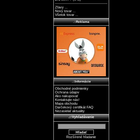
Zľavy ...
Nový tovar ...
Všetok tovar ...
.::Reklama
.::Informácie
Obchodné podmienky
Ochrana údajov
Ako nakupovať
Kontaktujte nás!
Mapa obchodu
Darčekový certifikát FAQ
Nezasielať aktuality
.::Vyhľadávanie
Rozšírené hľadanie