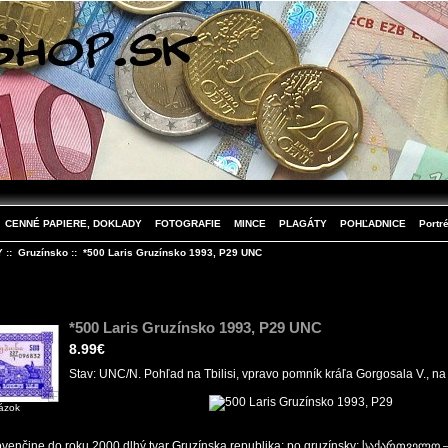
CENNÉ PAPIERE, DOKLADY
FOTOGRAFIE
MINCE
PLAGÁTY
POHĽADNICE
Portré
Y
::
Gruzínsko
:: *500 Laris Gruzínsko 1993, P29 UNC
*500 Laris Gruzínsko 1993, P29 UNC
8.99€
Stav: UNC/N. Pohľad na Tbilisi, vpravo pomník kráľa Gorgosala V., na
rázok
ovenčine do roku 2000 dlhý tvar Gruzínska republika; po gruzínsky: საქართველო – 