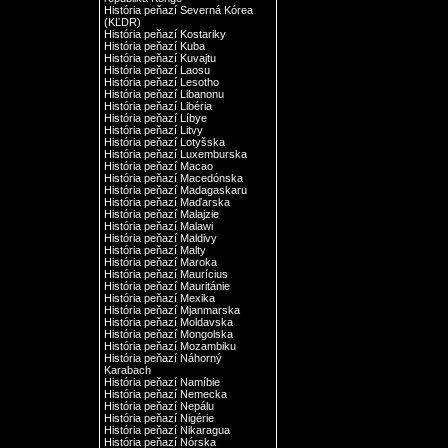
História peňazí Severná Kórea
(KĽDR)
História peňazí Kostariky
História peňazí Kuba
História peňazí Kuvajtu
História peňazí Laosu
História peňazí Lesotho
História peňazí Libanonu
História peňazí Libéria
História peňazí Líbye
História peňazí Litvy
História peňazí Lotyšska
História peňazí Luxemburska
História peňazí Macao
História peňazí Macedónska
História peňazí Madagaskaru
História peňazí Maďarska
História peňazí Malajzie
História peňazí Malawi
História peňazí Maldivy
História peňazí Malty
História peňazí Maroka
História peňazí Maurícius
História peňazí Mauritánie
História peňazí Mexika
História peňazí Mjanmarska
História peňazí Moldavska
História peňazí Mongolska
História peňazí Mozambiku
História peňazí Náhorný
Karabach
História peňazí Namíbie
História peňazí Nemecka
História peňazí Nepálu
História peňazí Nigérie
História peňazí Nikaragua
História peňazí Nórska