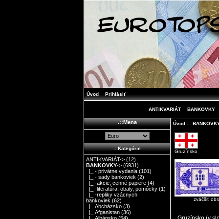
Úvod
Prihlásiť
ANTIKVARIÁT
BANKOVKY
.::Mena
Úvod
::
BANKOVK
.::Kategórie
Gruzínsko
ANTIKVARIÁT->
(12)
BANKOVKY
->
(6931)
|_ - privátne vydania
(101)
|_ - sady bankoviek
(2)
|_ -akcie, cenné papiere
(4)
|_ -literatúra, obaly, pomôcky
(1)
|_ -repliky vzácnych
zväčšiť ob
bankoviek
(62)
|_ Abcházsko
(3)
|_ Afganistan
(36)
Gruzínsko (v sl
|_ Albánsko
(54)