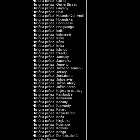
História peňazí Guinei
História peňazí Guinei Bissau
História peňazí Guyany
História peňazí Haiti
História peňazí Holandských Antíl
História peňazí Holandska
História peňazí Hondurasu
História peňazí Hongkongu
História peňazí Indie
História peňazí Indonézie
História peňazí Iraku
História peňazí Iránu
História peňazí Írska
História peňazí Islandu
História peňazí Izraelu
História peňazí Jamajky
História peňazí Japonska
História peňazí Jemenu
História peňazí Južného Jemenu
História peňazí Jersey
História peňazí Jordánska
História peňazí Juhoslávie
História peňazí Južnej Afriky
História peňazí Južná Kórea
História peňazí Kajmanie ostrovy
História peňazí Kambodže
História peňazí Kamerunu
História peňazí Kanady
História peňazí Kapverdy
História peňazí Kataru
História peňazí Kazachstanu
História peňazí Keňa
História peňazí Kirgizska
História peňazí Kolumbia
História peňazí Komory
História peňazí Konga
História peňazí Demokratická
republika Kongo