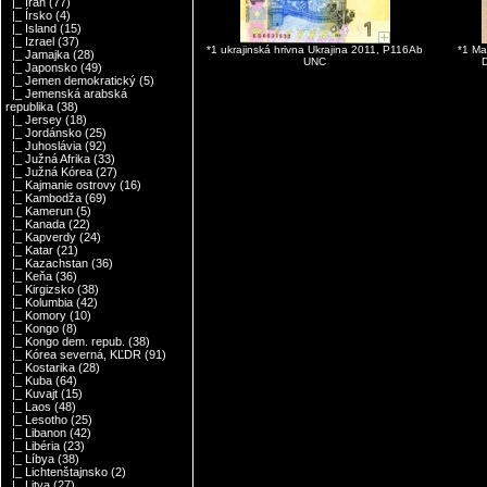
|_ Irán
(77)
|_ Írsko
(4)
|_ Island
(15)
|_ Izrael
(37)
*1 ukrajinská hrivna Ukrajina 2011, P116Ab
*1 Ma
|_ Jamajka
(28)
UNC
|_ Japonsko
(49)
|_ Jemen demokratický
(5)
|_ Jemenská arabská
republika
(38)
|_ Jersey
(18)
|_ Jordánsko
(25)
|_ Juhoslávia
(92)
|_ Južná Afrika
(33)
|_ Južná Kórea
(27)
|_ Kajmanie ostrovy
(16)
|_ Kambodža
(69)
|_ Kamerun
(5)
|_ Kanada
(22)
|_ Kapverdy
(24)
|_ Katar
(21)
|_ Kazachstan
(36)
|_ Keňa
(36)
|_ Kirgizsko
(38)
|_ Kolumbia
(42)
|_ Komory
(10)
|_ Kongo
(8)
|_ Kongo dem. repub.
(38)
|_ Kórea severná, KĽDR
(91)
|_ Kostarika
(28)
|_ Kuba
(64)
|_ Kuvajt
(15)
|_ Laos
(48)
|_ Lesotho
(25)
|_ Libanon
(42)
|_ Libéria
(23)
|_ Líbya
(38)
|_ Lichtenštajnsko
(2)
|_ Litva
(27)