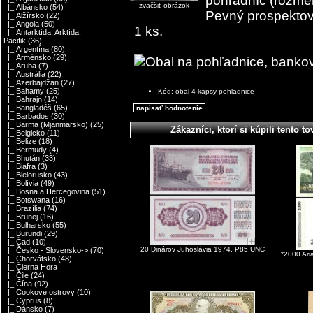
pohľadníc (rozme
zväčšiť obrázok
|_ Albánsko
(54)
Pevný prospektov
|_ Alžírsko
(22)
|_ Angola
(50)
1 ks.
|_ Antarktída, Arktída,
Pacifik
(36)
|_ Argentína
(80)
|_ Arménsko
(29)
|_ Aruba
(7)
|_ Austrália
(22)
|_ Azerbajdžan
(27)
|_ Bahamy
(25)
Kód: obal-4-kapsy-pohladnice
|_ Bahrajn
(14)
|_ Bangladéš
(65)
napísať hodnotenie
|_ Barbados
(30)
|_ Barma (Mjanmarsko)
(25)
Zákazníci, ktorí si kúpili tento to
|_ Belgicko
(11)
|_ Belize
(18)
|_ Bermudy
(4)
|_ Bhután
(33)
|_ Biafra
(3)
|_ Bielorusko
(43)
|_ Bolívia
(49)
|_ Bosna a Hercegovina
(51)
|_ Botswana
(16)
|_ Brazília
(74)
|_ Brunej
(16)
|_ Bulharsko
(55)
|_ Burundi
(29)
|_ Čad
(10)
20 Dinárov Juhoslávia 1974, P85 UNC
|_ Česko - Slovensko->
(70)
*2000 Ar
|_ Chorvátsko
(48)
|_ Čierna Hora
|_ Čile
(24)
|_ Čína
(92)
|_ Cookove ostrovy
(10)
|_ Cyprus
(8)
|_ Dánsko
(7)