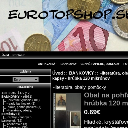
Úvod
Prihlásiť
ANTIKVARIÁT
BANKOVKY
CENNÉ PAPIERE, DOKLADY
FO
.::Mena
Úvod
::
BANKOVKY
::
-literatúra, o
kapsy - hrúbka 120 mikrónov
-literatúra, obaly, pomôcky
.::Kategórie
Obal na pohľ
ANTIKVARIÁT->
(12)
BANKOVKY
->
(6931)
|_ - privátne vydania
(101)
hrúbka 120 m
|_ - sady bankoviek
(2)
|_ -akcie, cenné papiere
(4)
0.69€
|_ -literatúra, obaly,
pomôcky
(1)
|_ -repliky vzácnych
Hladké, kryštáľov
bankoviek
(62)
|_ Abcházsko
(3)
|_ Afganistan
(36)