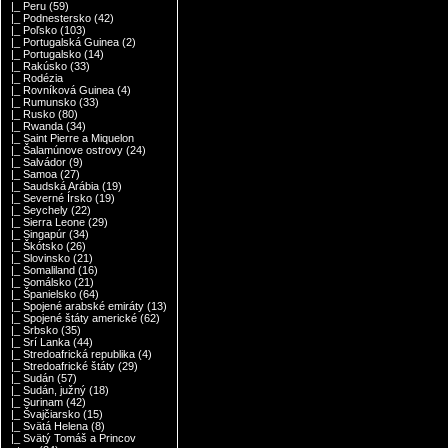
|_ Peru
(59)
|_ Podnestersko
(42)
|_ Poľsko
(103)
|_ Portugalská Guinea
(2)
|_ Portugalsko
(14)
|_ Rakúsko
(33)
|_ Rodézia
|_ Rovníková Guinea
(4)
|_ Rumunsko
(33)
|_ Rusko
(80)
|_ Rwanda
(34)
|_ Saint Pierre a Miquelon
|_ Šalamúnove ostrovy
(24)
|_ Salvádor
(9)
|_ Samoa
(27)
|_ Saudská Arábia
(19)
|_ Severné Írsko
(19)
|_ Seychely
(22)
|_ Sierra Leone
(29)
|_ Singapúr
(34)
|_ Škótsko
(26)
|_ Slovinsko
(21)
|_ Somaliland
(16)
|_ Somálsko
(21)
|_ Španielsko
(64)
|_ Spojené arabské emiráty
(13)
|_ Spojené štáty americké
(62)
|_ Srbsko
(35)
|_ Srí Lanka
(44)
|_ Stredoafrická republika
(4)
|_ Stredoafrické štáty
(29)
|_ Sudán
(57)
|_ Sudán, južný
(18)
|_ Surinam
(42)
|_ Švajčiarsko
(15)
|_ Svätá Helena
(8)
|_ Svätý Tomáš a Princov