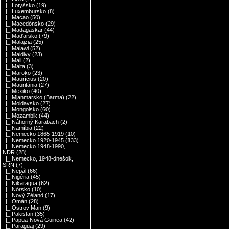
|_ Lotyšsko
(19)
|_ Luxembursko
(8)
|_ Macao
(50)
|_ Macedónsko
(29)
|_ Madagaskar
(44)
|_ Maďarsko
(79)
|_ Malajzia
(25)
|_ Malawi
(52)
|_ Maldivy
(23)
|_ Mali
(2)
|_ Malta
(3)
|_ Maroko
(23)
|_ Maurícius
(20)
|_ Mauritánia
(27)
|_ Mexiko
(40)
|_ Mjanmarsko (Barma)
(22)
|_ Moldavsko
(27)
|_ Mongolsko
(60)
|_ Mozambik
(44)
|_ Náhorný Karabach
(2)
|_ Namíbia
(22)
|_ Nemecko 1865-1919
(10)
|_ Nemecko 1920-1945
(133)
|_ Nemecko 1948-1990,
NDR
(28)
|_ Nemecko, 1948-dnešok,
SRN
(7)
|_ Nepál
(66)
|_ Nigéria
(45)
|_ Nikaragua
(62)
|_ Nórsko
(10)
|_ Nový Zéland
(17)
|_ Omán
(28)
|_ Ostrov Man
(9)
|_ Pakistan
(35)
|_ Papua-Nová Guinea
(42)
|_ Paraguaj
(29)