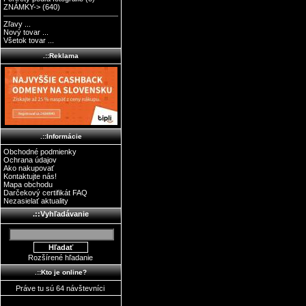
ZNÁMKY->
(640)
Zľavy ...
Nový tovar ...
Všetok tovar ...
.::Reklama
.::Informácie
Obchodné podmienky
Ochrana údajov
Ako nakupovať
Kontaktujte nás!
Mapa obchodu
Darčekový certifikát FAQ
Nezasielať aktuality
.::Vyhľadávanie
Rozšírené hľadanie
.::Kto je online?
Práve tu sú 64 návštevníci