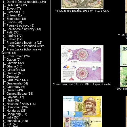
|_ Dominikánska republika
(34)
|_ Džibutsko
(12)
|_ Egypt
(47)
*5 Cruzeiros Brazília 1962-64, P176 UNC
|_ Ekvádor
(19)
|_ Eritrea
(11)
|_ Estónsko
(18)
|_ Etiópia
(20)
|_ Faerské ostrovy
(9)
|_ Falklandské ostrovy
(13)
|_ Fidži
(33)
*1 Ma
|_ Filipíny
(77)
D
|_ Fínsko
(12)
|_ Francúzska Indočína
(13)
|_ Francúzska západná Afrika
|_ Francúzske tichomorské
územia
(8)
|_ Francúzsko
(26)
|_ Gabon
(7)
|_ Gambia
(32)
|_ Ghana
(48)
|_ Gibraltár
(13)
|_ Grécko
(63)
|_ Grónsko
|_ Gruzínsko
(47)
|_ Guatemala
(34)
*Európska únia 10 Ecu 1992, Expo - Seville
|_ Guernsey
(6)
*500 Šil
|_ Guinea
(49)
|_ Guinea Bissau
(18)
|_ Guyana
(17)
|_ Haiti
(35)
|_ Holandské Antily
(16)
|_ Holandsko
(28)
|_ Honduras
(38)
|_ Hongkong
(51)
|_ India
(53)
|_ Indonézia
(109)
|_ Irak
(40)