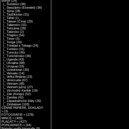
ostrov
(24)
|_ Švédsko
(38)
|_ Swazijsko (Eswatini)
(36)
|_ Sýria
(28)
|_ Tadžikistan
(31)
|_ Tahiti
(1)
|_ Taiwan (Čína)
(29)
|_ Taliansko
(32)
|_ Tanzánia
(28)
|_ Tatársko
(2)
|_ Thajsko
(54)
|_ Timor
(3)
|_ Tonga
(26)
|_ Trinidad a Tobago
(24)
|_ Tunisko
(31)
|_ Turecko
(45)
|_ Turkménsko
(36)
|_ Uganda
(43)
|_ Ukrajina
(68)
|_ Uruguaj
(33)
|_ Uzbekistan
(30)
|_ Vanuatu
(14)
|_ Veľká Británia
(23)
|_ Venezuela
(67)
|_ Vietnam
(48)
|_ Vietnam južný
(27)
|_ Východný Karibik
(19)
|_ Zair (Kongo)
(52)
|_ Zambia
(42)
|_ Západoafrické štáty
(35)
|_ Zimbabwe
(103)
CENNÉ PAPIERE, DOKLADY-
>
(3)
FOTOGRAFIE->
(278)
MINCE->
(409)
PLAGÁTY->
(427)
POHĽADNICE->
(64)
Portréty podľa fotografie
(8)