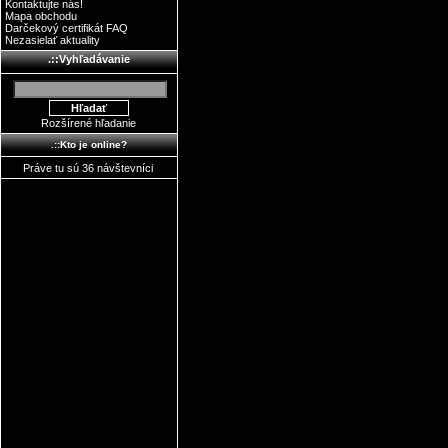
Kontaktujte nás!
Mapa obchodu
Darčekový certifikát FAQ
Nezasielať aktuality
.::Vyhľadávanie
Rozšírené hľadanie
.::Kto je online?
Práve tu sú 36 návštevníci