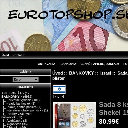
Úvod
Prihlásiť
ANTIKVARIÁT
BANKOVKY
CENNÉ PAPIERE, DOKLADY
FO
.::Mena
Úvod
::
BANKOVKY
::
Izrael
:: Sada 
blister
.::Kategórie
ANTIKVARIÁT->
(12)
Izrael
BANKOVKY
->
(6932)
|_ - privátne vydania
(101)
Sada 8 k
|_ - sady bankoviek
(2)
|_ -akcie, cenné papiere
(4)
Shekel 1
|_ -literatúra, obaly, pomôcky
(1)
|_ -repliky vzácnych
bankoviek
(62)
30.99€
|_ Abcházsko
(3)
|_ Afganistan
(36)
|_ Albánsko
(54)