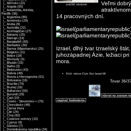
Veľmi dobrý
|_ Alžírsko
(22)
zväčšiť obrázok
|_ Angola
(50)
atraktívnom
|_ Antarktída, Arktída,
Pacifik
(36)
14 pracovných dní.
|_ Argentína
(80)
|_ Arménsko
(29)
|_ Aruba
(8)
|_ Austrália
(22)
|_ Azerbajdžan
(27)
|_ Bahamy
(25)
|_ Bahrajn
(14)
|_ Bangladéš
(65)
|_ Barbados
(30)
Izrael, dlhý tvar Izraelský štá
|_ Barma (Mjanmarsko)
(25)
|_ Belgicko
(11)
juhozápadnej Ázie, ležiaci 
|_ Belize
(18)
|_ Bermudy
(4)
mora.
|_ Bhután
(33)
|_ Biafra
(3)
|_ Bielorusko
(43)
|_ Bolívia
(49)
Kód: mince-Coin Set Israel-W
|_ Bosna a Hercegovina
(51)
|_ Botswana
(16)
Tovar 36/3
|_ Brazília
(74)
|_ Brunej
(16)
|_ Bulharsko
(55)
|_ Burundi
(29)
návrat na zoznam t
|_ Čad
(10)
napísať hodnotenie
|_ Česko - Slovensko->
(70)
|_ Chorvátsko
(48)
|_ Čierna Hora
|_ Čile
(24)
|_ Čína
(92)
|_ Cookove ostrovy
(10)
|_ Cyprus
(8)
|_ Dánsko
(7)
|_ Dominikánska republika
(34)