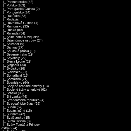
|_ Podnestersko
(42)
|_ Poľsko
(103)
|_ Portugalská Guinea
(2)
|_ Portugalsko
(14)
|_ Rakúsko
(33)
|_ Rodézia
|_ Rovníková Guinea
(4)
|_ Rumunsko
(33)
|_ Rusko
(80)
|_ Rwanda
(34)
|_ Saint Pierre a Miquelon
|_ Šalamúnove ostrovy
(24)
|_ Salvádor
(9)
|_ Samoa
(27)
|_ Saudská Arábia
(19)
|_ Severné Írsko
(19)
|_ Seychely
(22)
|_ Sierra Leone
(29)
|_ Singapúr
(34)
|_ Škótsko
(26)
|_ Slovinsko
(21)
|_ Somaliland
(16)
|_ Somálsko
(21)
|_ Španielsko
(64)
|_ Spojené arabské emiráty
(13)
|_ Spojené štáty americké
(62)
|_ Srbsko
(35)
|_ Srí Lanka
(44)
|_ Stredoafrická republika
(4)
|_ Stredoafrické štáty
(29)
|_ Sudán
(57)
|_ Sudán, južný
(18)
|_ Surinam
(42)
|_ Švajčiarsko
(15)
|_ Svätá Helena
(8)
|_ Svätý Tomáš a Princov
ostrov
(24)