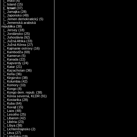
|_ Írsko
(4)
|_ Island
(15)
|_ Izrael
(37)
|_ Jamajka
(28)
|_ Japonsko
(49)
|_ Jemen demokratický
(5)
|_ Jemenská arabská
republika
(38)
|_ Jersey
(18)
|_ Jordánsko
(25)
|_ Juhoslávia
(92)
|_ Južná Afrika
(33)
|_ Južná Kórea
(27)
|_ Kajmanie ostrovy
(16)
|_ Kambodža
(69)
|_ Kamerun
(5)
|_ Kanada
(22)
|_ Kapverdy
(24)
|_ Katar
(21)
|_ Kazachstan
(36)
|_ Keňa
(36)
|_ Kirgizsko
(38)
|_ Kolumbia
(42)
|_ Komory
(10)
|_ Kongo
(8)
|_ Kongo dem. repub.
(38)
|_ Kórea severná, KĽDR
(91)
|_ Kostarika
(28)
|_ Kuba
(64)
|_ Kuvajt
(15)
|_ Laos
(48)
|_ Lesotho
(25)
|_ Libanon
(42)
|_ Libéria
(23)
|_ Líbya
(38)
|_ Lichtenštajnsko
(2)
|_ Litva
(27)
|_ Lotyšsko
(19)