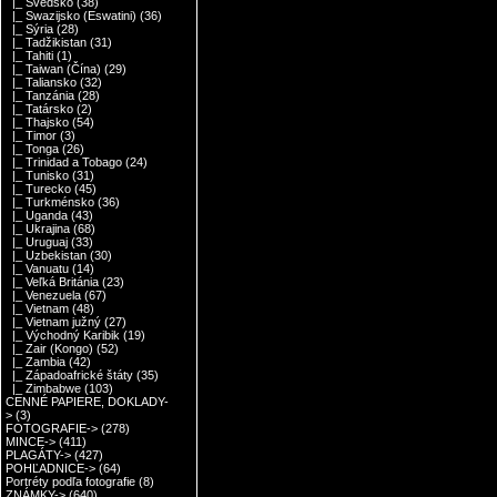
|_ Švédsko
(38)
|_ Swazijsko (Eswatini)
(36)
|_ Sýria
(28)
|_ Tadžikistan
(31)
|_ Tahiti
(1)
|_ Taiwan (Čína)
(29)
|_ Taliansko
(32)
|_ Tanzánia
(28)
|_ Tatársko
(2)
|_ Thajsko
(54)
|_ Timor
(3)
|_ Tonga
(26)
|_ Trinidad a Tobago
(24)
|_ Tunisko
(31)
|_ Turecko
(45)
|_ Turkménsko
(36)
|_ Uganda
(43)
|_ Ukrajina
(68)
|_ Uruguaj
(33)
|_ Uzbekistan
(30)
|_ Vanuatu
(14)
|_ Veľká Británia
(23)
|_ Venezuela
(67)
|_ Vietnam
(48)
|_ Vietnam južný
(27)
|_ Východný Karibik
(19)
|_ Zair (Kongo)
(52)
|_ Zambia
(42)
|_ Západoafrické štáty
(35)
|_ Zimbabwe
(103)
CENNÉ PAPIERE, DOKLADY-
>
(3)
FOTOGRAFIE->
(278)
MINCE->
(411)
PLAGÁTY->
(427)
POHĽADNICE->
(64)
Portréty podľa fotografie
(8)
ZNÁMKY->
(640)