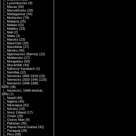
|_ Luxembursko
(8)
|_ Macao
(50)
|_ Macedónsko
(29)
|_ Madagaskar
(44)
|_ Maďarsko
(79)
|_ Malajzia
(25)
|_ Malawi
(52)
|_ Maldivy
(23)
|_ Mali
(2)
|_ Malta
(3)
|_ Maroko
(23)
|_ Maurícius
(20)
|_ Mauritánia
(27)
|_ Mexiko
(40)
|_ Mjanmarsko (Barma)
(22)
|_ Moldavsko
(27)
|_ Mongolsko
(60)
|_ Mozambik
(44)
|_ Náhorný Karabach
(2)
|_ Namíbia
(22)
|_ Nemecko 1865-1919
(10)
|_ Nemecko 1920-1945
(133)
|_ Nemecko 1948-1990,
NDR
(28)
|_ Nemecko, 1948-dnešok,
SRN
(7)
|_ Nepál
(66)
|_ Nigéria
(45)
|_ Nikaragua
(62)
|_ Nórsko
(10)
|_ Nový Zéland
(17)
|_ Omán
(28)
|_ Ostrov Man
(9)
|_ Pakistan
(35)
|_ Papua-Nová Guinea
(42)
|_ Paraguaj
(29)
|_ Peru
(59)