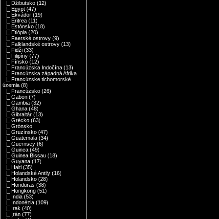
|_ Džibutsko
(12)
|_ Egypt
(47)
|_ Ekvádor
(19)
|_ Eritrea
(11)
|_ Estónsko
(18)
|_ Etiópia
(20)
|_ Faerské ostrovy
(9)
|_ Falklandské ostrovy
(13)
|_ Fidži
(33)
|_ Filipíny
(77)
|_ Fínsko
(12)
|_ Francúzska Indočína
(13)
|_ Francúzska západná Afrika
|_ Francúzske tichomorské
územia
(8)
|_ Francúzsko
(26)
|_ Gabon
(7)
|_ Gambia
(32)
|_ Ghana
(48)
|_ Gibraltár
(13)
|_ Grécko
(63)
|_ Grónsko
|_ Gruzínsko
(47)
|_ Guatemala
(34)
|_ Guernsey
(6)
|_ Guinea
(49)
|_ Guinea Bissau
(18)
|_ Guyana
(17)
|_ Haiti
(35)
|_ Holandské Antily
(16)
|_ Holandsko
(28)
|_ Honduras
(38)
|_ Hongkong
(51)
|_ India
(53)
|_ Indonézia
(109)
|_ Irak
(40)
|_ Irán
(77)