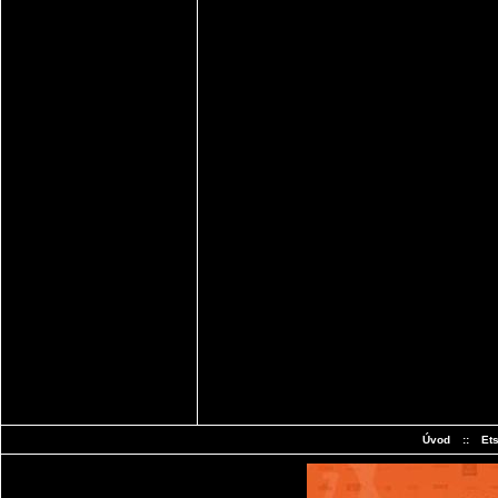
Úvod
::
Et