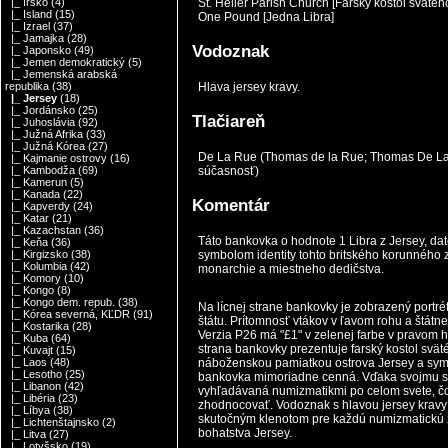
St. Helier Parish Church [Farský kostol svätéh
|_ Írsko
(4)
|_ Island
(15)
One Pound [Jedna Libra]
|_ Izrael
(37)
|_ Jamajka
(28)
Vodoznak
|_ Japonsko
(49)
|_ Jemen demokratický
(5)
|_ Jemenská arabská
Hlava jersey kravy.
republika
(38)
|_ Jersey
(18)
|_ Jordánsko
(25)
Tlačiareň
|_ Juhoslávia
(92)
|_ Južná Afrika
(33)
|_ Južná Kórea
(27)
De La Rue (Thomas de la Rue; Thomas De La 
|_ Kajmanie ostrovy
(16)
súčasnosť)
|_ Kambodža
(69)
|_ Kamerun
(5)
|_ Kanada
(22)
Komentár
|_ Kapverdy
(24)
|_ Katar
(21)
|_ Kazachstan
(36)
Táto bankovka o hodnote 1 Libra z Jersey, 
|_ Keňa
(36)
symbolom identity tohto britského korunného 
|_ Kirgizsko
(38)
|_ Kolumbia
(42)
monarchie a miestneho dedičstva.
|_ Komory
(10)
|_ Kongo
(8)
|_ Kongo dem. repub.
(38)
Na lícnej strane bankovky je zobrazený portrét 
|_ Kórea severná, KĽDR
(91)
štátu. Prítomnosť vtákov v ľavom rohu a štátn
|_ Kostarika
(28)
Verzia P26 má "£1" v zelenej farbe v pravom h
|_ Kuba
(64)
strana bankovky prezentuje farský kostol svät
|_ Kuvajt
(15)
náboženskou pamiatkou ostrova Jersey a symbo
|_ Laos
(48)
|_ Lesotho
(25)
bankovka mimoriadne cenná. Vďaka svojmu st
|_ Libanon
(42)
vyhľadávaná numizmatikmi po celom svete, čo z
|_ Libéria
(23)
zhodnocovať. Vodoznak s hlavou jersey kravy a 
|_ Líbya
(38)
skutočným klenotom pre každú numizmatickú z
|_ Lichtenštajnsko
(2)
bohatstva Jersey.
|_ Litva
(27)
|_ Lotyšsko
(19)