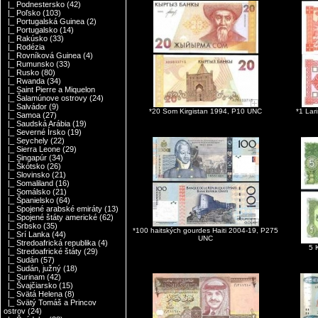
|_ Podnestersko
(42)
|_ Poľsko
(103)
|_ Portugalská Guinea
(2)
|_ Portugalsko
(14)
|_ Rakúsko
(33)
|_ Rodézia
|_ Rovníková Guinea
(4)
|_ Rumunsko
(33)
|_ Rusko
(80)
|_ Rwanda
(34)
|_ Saint Pierre a Miquelon
|_ Šalamúnove ostrovy
(24)
|_ Salvádor
(9)
*20 Som Kirgistan 1994, P10 UNC
*1 Lar
|_ Samoa
(27)
|_ Saudská Arábia
(19)
|_ Severné Írsko
(19)
|_ Seychely
(22)
|_ Sierra Leone
(29)
|_ Singapúr
(34)
|_ Škótsko
(26)
|_ Slovinsko
(21)
|_ Somaliland
(16)
|_ Somálsko
(21)
|_ Španielsko
(64)
|_ Spojené arabské emiráty
(13)
|_ Spojené štáty americké
(62)
|_ Srbsko
(35)
*100 haitských gourdes Haiti 2004-19, P275
|_ Srí Lanka
(44)
UNC
|_ Stredoafrická republika
(4)
5 
|_ Stredoafrické štáty
(29)
|_ Sudán
(57)
|_ Sudán, južný
(18)
|_ Surinam
(42)
|_ Švajčiarsko
(15)
|_ Svätá Helena
(8)
|_ Svätý Tomáš a Princov
ostrov
(24)