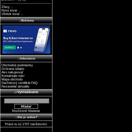
Zľavy ...
Nový tovar ...
Všetok tovar ...
.::Reklama
.::Informácie
Obchodné podmienky
Ochrana údajov
Ako nakupovať
Kontaktujte nás!
Mapa obchodu
Darčekový certifikát FAQ
Nezasielať aktuality
.::Vyhľadávanie
Rozšírené hľadanie
.::Kto je online?
Práve tu sú 1707 návštevníci