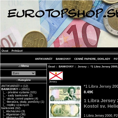
Úvod
Prihlásiť
ANTIKVARIÁT
BANKOVKY
CENNÉ PAPIERE, DOKLADY
FO
.::Mena
Úvod
::
BANKOVKY
::
Jersey
:: *1 Libra Jersey 2000,
.::Kategórie
Jersey
*1 Libra Jersey 200
ANTIKVARIÁT->
(12)
BANKOVKY
->
(6931)
8.49€
|_ - privátne vydania
(101)
|_ - sady bankoviek
(2)
|_ -akcie, cenné papiere
(4)
1 Libra Jersey 
|_ -literatúra, obaly, pomôcky
(1)
|_ -repliky vzácnych
Kostol sv. Heli
bankoviek
(62)
|_ Abcházsko
(3)
|_ Afganistan
(36)
1 Libra Jersey 2000, P
|_ Albánsko
(54)