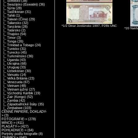
|_ Švédsko
(38)
|_ Swazijsko (Eswatini)
(36)
|_ Sýria
(28)
|_ Tadžikistan
(31)
|_ Tahiti
(1)
|_ Taiwan (Čína)
(29)
|_ Taliansko
(32)
*1/2 Dinar Jordánsko 1997, P28b UNC
|_ Tanzánia
(28)
*20 Nakf
|_ Tatársko
(2)
|_ Thajsko
(54)
|_ Timor
(3)
|_ Tonga
(26)
|_ Trinidad a Tobago
(24)
|_ Tunisko
(31)
|_ Turecko
(45)
|_ Turkménsko
(36)
|_ Uganda
(43)
|_ Ukrajina
(68)
|_ Uruguaj
(33)
|_ Uzbekistan
(30)
|_ Vanuatu
(14)
|_ Veľká Británia
(23)
|_ Venezuela
(67)
|_ Vietnam
(48)
|_ Vietnam južný
(27)
|_ Východný Karibik
(19)
|_ Zair (Kongo)
(52)
|_ Zambia
(42)
|_ Západoafrické štáty
(35)
|_ Zimbabwe
(103)
CENNÉ PAPIERE, DOKLADY-
>
(3)
FOTOGRAFIE->
(278)
MINCE->
(411)
PLAGÁTY->
(427)
POHĽADNICE->
(64)
Portréty podľa fotografie
(8)
ZNÁMKY->
(640)