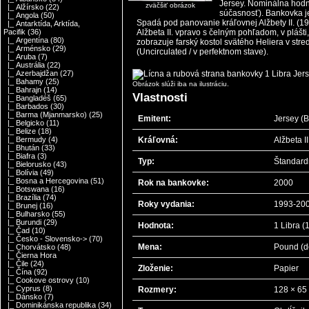
Jersey. Nominálna hodno
zväčšiť obrázok
|_ Alžírsko
(22)
súčasnosť). Bankovka j
|_ Angola
(50)
Spadá pod panovanie kráľovnej Alžbety II. (19
|_ Antarktída, Arktída,
Alžbeta II. vpravo s čelným pohľadom, v plášti
Pacifik
(36)
|_ Argentína
(80)
zobrazuje farský kostol svätého Heliera v str
|_ Arménsko
(29)
(Uncirculated / v perfektnom stave).
|_ Aruba
(7)
|_ Austrália
(22)
|_ Azerbajdžan
(27)
|_ Bahamy
(25)
Obrázok slúži iba na ilustráciu.
|_ Bahrajn
(14)
Vlastnosti
|_ Bangladéš
(65)
|_ Barbados
(30)
|_ Barma (Mjanmarsko)
(25)
Emitent:
Jersey (B
|_ Belgicko
(11)
|_ Belize
(18)
Kráľovná:
Alžbeta I
|_ Bermudy
(4)
|_ Bhután
(33)
|_ Biafra
(3)
Typ:
Štandard
|_ Bielorusko
(43)
|_ Bolívia
(49)
|_ Bosna a Hercegovina
(51)
Rok na bankovke:
2000
|_ Botswana
(16)
|_ Brazília
(74)
Roky vydania:
1993-20
|_ Brunej
(16)
|_ Bulharsko
(55)
|_ Burundi
(29)
Hodnota:
1 Libra (
|_ Čad
(10)
|_ Česko - Slovensko->
(70)
Mena:
Pound (d
|_ Chorvátsko
(48)
|_ Čierna Hora
|_ Čile
(24)
Zloženie:
Papier
|_ Čína
(92)
|_ Cookove ostrovy
(10)
|_ Cyprus
(8)
Rozmery:
128 × 6
|_ Dánsko
(7)
|_ Dominikánska republika
(34)