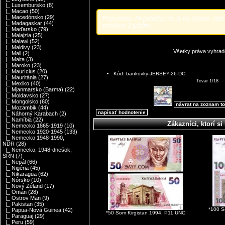
|_ Luxembursko
(8)
|_ Macao
(50)
|_ Macedónsko
(29)
Poznámka: Ak položka nie je na sklade, obj
|_ Madagaskar
(44)
približne 2 týždne.
|_ Maďarsko
(79)
|_ Malajzia
(25)
|_ Malawi
(52)
|_ Maldivy
(23)
Všetky práva vyhrad
|_ Mali
(2)
|_ Malta
(3)
|_ Maroko
(23)
|_ Maurícius
(20)
Kód: bankovky-JERSEY-26-DC
|_ Mauritánia
(27)
Tovar 1/18
|_ Mexiko
(40)
|_ Mjanmarsko (Barma)
(22)
|_ Moldavsko
(27)
|_ Mongolsko
(60)
návrat na zoznam t
|_ Mozambik
(44)
napísať hodnotenie
|_ Náhorný Karabach
(2)
|_ Namíbia
(22)
Zákazníci, ktorí si 
|_ Nemecko 1865-1919
(10)
|_ Nemecko 1920-1945
(133)
|_ Nemecko 1948-1990,
NDR
(28)
|_ Nemecko, 1948-dnešok,
SRN
(7)
|_ Nepál
(66)
|_ Nigéria
(45)
|_ Nikaragua
(62)
|_ Nórsko
(10)
|_ Nový Zéland
(17)
|_ Omán
(28)
|_ Ostrov Man
(9)
|_ Pakistan
(35)
*100 S
|_ Papua-Nová Guinea
(42)
*50 Som Kirgistan 1994, P11 UNC
|_ Paraguaj
(29)
|_ Peru
(59)