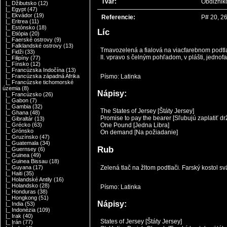
Tvar:
Obdĺžnik
|_ Džibutsko
(12)
|_ Egypt
(47)
|_ Ekvádor
(19)
Referencie:
P# 20, 2
|_ Eritrea
(11)
|_ Estónsko
(18)
Líc
|_ Etiópia
(20)
|_ Faerské ostrovy
(9)
|_ Falklandské ostrovy
(13)
Tmavozelená a fialová na viacfarebnom podtlač
|_ Fidži
(33)
II. vpravo s čelným pohľadom, v plášti, jedno
|_ Filipíny
(77)
|_ Fínsko
(12)
|_ Francúzska Indočína
(13)
Písmo: Latinka
|_ Francúzska západná Afrika
|_ Francúzske tichomorské
územia
(8)
Nápisy:
|_ Francúzsko
(26)
|_ Gabon
(7)
|_ Gambia
(32)
The States of Jersey [Štáty Jersey]
|_ Ghana
(48)
Promise to pay the bearer [Sľubujú zaplatiť drž
|_ Gibraltár
(13)
One Pound [Jedna Libra]
|_ Grécko
(63)
|_ Grónsko
On demand [Na požiadanie]
|_ Gruzínsko
(47)
|_ Guatemala
(34)
Rub
|_ Guernsey
(6)
|_ Guinea
(49)
|_ Guinea Bissau
(18)
Zelená tlač na žltom podtlači. Farský kostol sv
|_ Guyana
(17)
|_ Haiti
(35)
|_ Holandské Antily
(16)
|_ Holandsko
(28)
Písmo: Latinka
|_ Honduras
(38)
|_ Hongkong
(51)
Nápisy:
|_ India
(53)
|_ Indonézia
(109)
|_ Irak
(40)
States of Jersey [Štáty Jersey]
|_ Irán
(77)