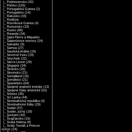
|_ Podnestersko
(42)
|_ Poľsko
(103)
|_ Portugalská Guinea
(2)
|_ Portugalsko
(14)
|_ Rakúsko
(33)
|_ Rodézia
|_ Rovníková Guinea
(4)
|_ Rumunsko
(33)
|_ Rusko
(80)
|_ Rwanda
(34)
|_ Saint Pierre a Miquelon
|_ Šalamúnove ostrovy
(24)
|_ Salvádor
(9)
|_ Samoa
(27)
|_ Saudská Arábia
(19)
|_ Severné Írsko
(19)
|_ Seychely
(22)
|_ Sierra Leone
(29)
|_ Singapúr
(34)
|_ Škótsko
(26)
|_ Slovinsko
(21)
|_ Somaliland
(16)
|_ Somálsko
(21)
|_ Španielsko
(64)
|_ Spojené arabské emiráty
(13)
|_ Spojené štáty americké
(62)
|_ Srbsko
(35)
|_ Srí Lanka
(44)
|_ Stredoafrická republika
(4)
|_ Stredoafrické štáty
(29)
|_ Sudán
(57)
|_ Sudán, južný
(18)
|_ Surinam
(42)
|_ Švajčiarsko
(15)
|_ Svätá Helena
(8)
|_ Svätý Tomáš a Princov
ostrov
(24)