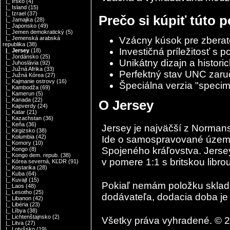
|_ Írsko
(4)
|_ Island
(15)
|_ Izrael
(37)
Prečo si kúpiť túto 
|_ Jamajka
(28)
|_ Japonsko
(49)
|_ Jemen demokratický
(5)
Vzácny kúsok pre zberat
|_ Jemenská arabská
republika
(38)
Investičná príležitosť s 
|_ Jersey
(18)
|_ Jordánsko
(25)
Unikátny dizajn a histori
|_ Juhoslávia
(92)
|_ Južná Afrika
(33)
Perfektný stav UNC zar
|_ Južná Kórea
(27)
|_ Kajmanie ostrovy
(16)
Špeciálna verzia "specime
|_ Kambodža
(69)
|_ Kamerun
(5)
|_ Kanada
(22)
O Jersey
|_ Kapverdy
(24)
|_ Katar
(21)
|_ Kazachstan
(36)
|_ Keňa
(36)
Jersey
je najväčší z
Normans
|_ Kirgizsko
(38)
|_ Kolumbia
(42)
Ide o samospravované územie 
|_ Komory
(10)
Spojeného kráľovstva. Jersey
|_ Kongo
(8)
|_ Kongo dem. repub.
(38)
v pomere 1:1 s britskou librou
|_ Kórea severná, KĽDR
(91)
|_ Kostarika
(28)
|_ Kuba
(64)
|_ Kuvajt
(15)
Pokiaľ nemám položku skla
|_ Laos
(48)
|_ Lesotho
(25)
dodávateľa, dodacia doba je 
|_ Libanon
(42)
|_ Libéria
(23)
|_ Líbya
(38)
|_ Lichtenštajnsko
(2)
Všetky práva vyhradené. © 
|_ Litva
(27)
|_ Lotyšsko
(19)