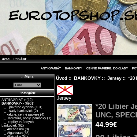
Úvod
Prihlásiť
ANTIKVARIÁT
BANKOVKY
CENNÉ PAPIERE, DOKLADY
FO
.::Mena
Úvod
::
BANKOVKY
::
Jersey
:: *20
.::Kategórie
Jersey
ANTIKVARIÁT->
(12)
BANKOVKY
->
(6931)
*20 Libier 
|_ - privátne vydania
(101)
|_ - sady bankoviek
(2)
UNC, SPEC
|_ -akcie, cenné papiere
(4)
|_ -literatúra, obaly, pomôcky
(1)
|_ -repliky vzácnych
44.99€
bankoviek
(62)
|_ Abcházsko
(3)
|_ Afganistan
(36)
|_ Albánsko
(54)