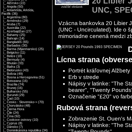
20 Libier 
|_ Alžírsko
(22)
|_ Angola
(50)
zväčšiť obrázok
UNC, SPE
|_ Antarktída, Arktída,
Pacifik
(36)
|_ Argentína
(80)
|_ Arménsko
(29)
Vzácna bankovka 20 Libier J
|_ Aruba
(7)
|_ Austrália
(22)
(UNC - Uncirculated). Ide o š
|_ Azerbajdžan
(27)
mimoriadne cenená medzi zb
|_ Bahamy
(25)
|_ Bahrajn
(14)
|_ Bangladéš
(65)
|_ Barbados
(30)
D
|_ Barma (Mjanmarsko)
(25)
|_ Belgicko
(11)
|_ Belize
(18)
Lícna strana (obverse
|_ Bermudy
(4)
|_ Bhután
(33)
|_ Biafra
(3)
Portrét kráľovnej Alžbety 
|_ Bielorusko
(43)
|_ Bolívia
(49)
Erb v strede
|_ Bosna a Hercegovina
(51)
|_ Botswana
(16)
Nápisy v latinke: "The St
|_ Brazília
(74)
|_ Brunej
(16)
bearer", "Twenty Pounds
|_ Bulharsko
(55)
|_ Burundi
(29)
Označenie "£20" vo farb
|_ Čad
(10)
|_ Česko - Slovensko->
(70)
Rubová strana (rever
|_ Chorvátsko
(48)
|_ Čierna Hora
|_ Čile
(24)
|_ Čína
(92)
Zobrazenie St. Ouen's M
|_ Cookove ostrovy
(10)
|_ Cyprus
(8)
Nápisy v latinke: "The St
|_ Dánsko
(7)
"Twenty Pounds"
|_ Dominikánska republika
(34)