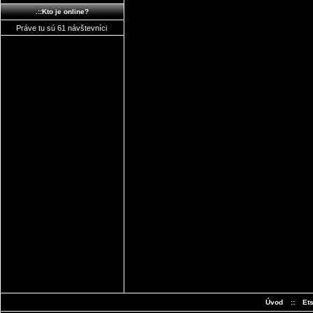
.::Kto je online?
Práve tu sú 61 návštevníci
Úvod
::
Et