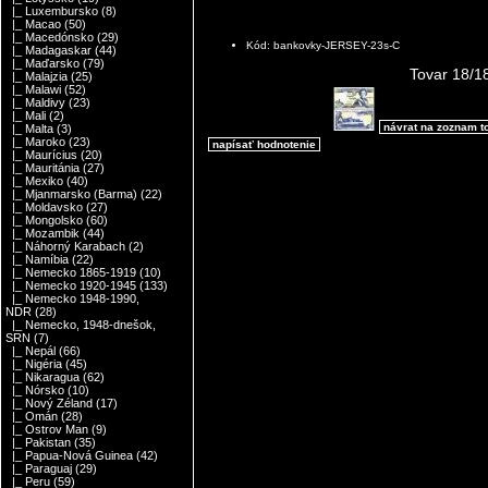
|_ Luxembursko
(8)
|_ Macao
(50)
|_ Macedónsko
(29)
Kód: bankovky-JERSEY-23s-C
|_ Madagaskar
(44)
|_ Maďarsko
(79)
Tovar 18/1
|_ Malajzia
(25)
|_ Malawi
(52)
|_ Maldivy
(23)
|_ Mali
(2)
návrat na zoznam t
|_ Malta
(3)
|_ Maroko
(23)
napísať hodnotenie
|_ Maurícius
(20)
|_ Mauritánia
(27)
|_ Mexiko
(40)
|_ Mjanmarsko (Barma)
(22)
|_ Moldavsko
(27)
|_ Mongolsko
(60)
|_ Mozambik
(44)
|_ Náhorný Karabach
(2)
|_ Namíbia
(22)
|_ Nemecko 1865-1919
(10)
|_ Nemecko 1920-1945
(133)
|_ Nemecko 1948-1990,
NDR
(28)
|_ Nemecko, 1948-dnešok,
SRN
(7)
|_ Nepál
(66)
|_ Nigéria
(45)
|_ Nikaragua
(62)
|_ Nórsko
(10)
|_ Nový Zéland
(17)
|_ Omán
(28)
|_ Ostrov Man
(9)
|_ Pakistan
(35)
|_ Papua-Nová Guinea
(42)
|_ Paraguaj
(29)
|_ Peru
(59)