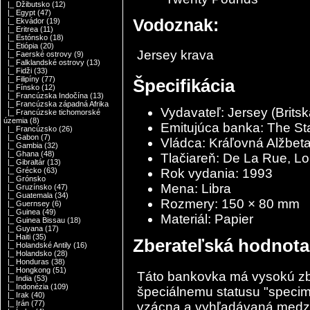
|_ Džibutsko
(12)
|_ Egypt
(47)
Vodoznak:
|_ Ekvádor
(19)
|_ Eritrea
(11)
|_ Estónsko
(18)
|_ Etiópia
(20)
Jersey krava
|_ Faerské ostrovy
(9)
|_ Falklandské ostrovy
(13)
|_ Fidži
(33)
|_ Filipíny
(77)
Špecifikácia
|_ Fínsko
(12)
|_ Francúzska Indočína
(13)
|_ Francúzska západná Afrika
Vydavateľ:
Jersey
(Brits
|_ Francúzske tichomorské
územia
(8)
Emitujúca banka: The Sta
|_ Francúzsko
(26)
|_ Gabon
(7)
Vládca: Kráľovná Alžbeta
|_ Gambia
(32)
|_ Ghana
(48)
Tlačiareň: De La Rue, L
|_ Gibraltár
(13)
Rok vydania: 1993
|_ Grécko
(63)
|_ Grónsko
Mena: Libra
|_ Gruzínsko
(47)
|_ Guatemala
(34)
Rozmery: 150 × 80 mm
|_ Guernsey
(6)
|_ Guinea
(49)
Materiál: Papier
|_ Guinea Bissau
(18)
|_ Guyana
(17)
|_ Haiti
(35)
Zberateľská hodnota
|_ Holandské Antily
(16)
|_ Holandsko
(28)
|_ Honduras
(38)
|_ Hongkong
(51)
Táto bankovka má vysokú zb
|_ India
(53)
|_ Indonézia
(109)
špeciálnemu statusu "speci
|_ Irak
(40)
|_ Irán
(77)
vzácna a vyhľadávaná medzi