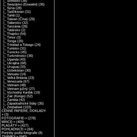
|_ Švédsko
(38)
|_ Swazijsko (Eswatini)
(36)
|_ Sýria
(28)
|_ Tadžikistan
(31)
|_ Tahiti
(1)
|_ Taiwan (Čína)
(29)
|_ Taliansko
(32)
|_ Tanzánia
(28)
|_ Tatársko
(2)
|_ Thajsko
(54)
|_ Timor
(3)
|_ Tonga
(26)
|_ Trinidad a Tobago
(24)
|_ Tunisko
(31)
|_ Turecko
(45)
|_ Turkménsko
(36)
|_ Uganda
(43)
|_ Ukrajina
(68)
|_ Uruguaj
(33)
|_ Uzbekistan
(30)
|_ Vanuatu
(14)
|_ Veľká Británia
(23)
|_ Venezuela
(67)
|_ Vietnam
(48)
|_ Vietnam južný
(27)
|_ Východný Karibik
(19)
|_ Zair (Kongo)
(52)
|_ Zambia
(42)
|_ Západoafrické štáty
(35)
|_ Zimbabwe
(103)
CENNÉ PAPIERE, DOKLADY-
>
(3)
FOTOGRAFIE->
(278)
MINCE->
(409)
PLAGÁTY->
(427)
POHĽADNICE->
(64)
Portréty podľa fotografie
(8)
ZNÁMKY->
(640)