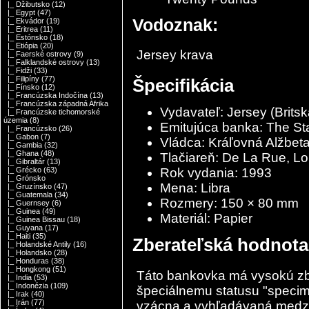
|_ Džibutsko
(12)
|_ Egypt
(47)
Vodoznak:
|_ Ekvádor
(19)
|_ Eritrea
(11)
|_ Estónsko
(18)
|_ Etiópia
(20)
Jersey krava
|_ Faerské ostrovy
(9)
|_ Falklandské ostrovy
(13)
|_ Fidži
(33)
|_ Filipíny
(77)
Špecifikácia
|_ Fínsko
(12)
|_ Francúzska Indočína
(13)
|_ Francúzska západná Afrika
Vydavateľ:
Jersey
(Brits
|_ Francúzske tichomorské
územia
(8)
Emitujúca banka: The Sta
|_ Francúzsko
(26)
|_ Gabon
(7)
Vládca: Kráľovná Alžbeta
|_ Gambia
(32)
|_ Ghana
(48)
Tlačiareň: De La Rue, L
|_ Gibraltár
(13)
Rok vydania: 1993
|_ Grécko
(63)
|_ Grónsko
Mena: Libra
|_ Gruzínsko
(47)
|_ Guatemala
(34)
Rozmery: 150 × 80 mm
|_ Guernsey
(6)
|_ Guinea
(49)
Materiál: Papier
|_ Guinea Bissau
(18)
|_ Guyana
(17)
|_ Haiti
(35)
Zberateľská hodnota
|_ Holandské Antily
(16)
|_ Holandsko
(28)
|_ Honduras
(38)
|_ Hongkong
(51)
Táto bankovka má vysokú zb
|_ India
(53)
|_ Indonézia
(109)
špeciálnemu statusu "speci
|_ Irak
(40)
|_ Irán
(77)
vzácna a vyhľadávaná medzi