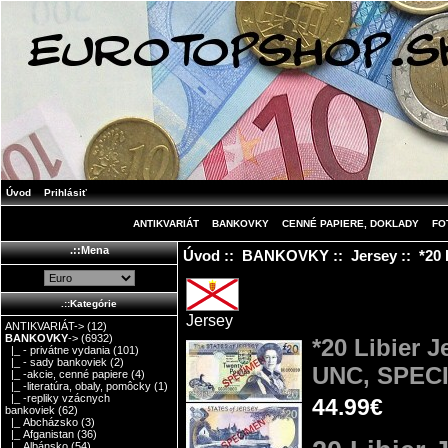
Úvod
Prihlásiť
ANTIKVARIÁT
BANKOVKY
CENNÉ PAPIERE, DOKLADY
FO
.::Mena
Úvod
::
BANKOVKY
::
Jersey
:: *20
.::Kategórie
Jersey
ANTIKVARIÁT->
(12)
BANKOVKY
->
(6932)
*20 Libier 
|_ - privátne vydania
(101)
|_ - sady bankoviek
(2)
UNC, SPEC
|_ -akcie, cenné papiere
(4)
|_ -literatúra, obaly, pomôcky
(1)
|_ -repliky vzácnych
44.99€
bankoviek
(62)
|_ Abcházsko
(3)
|_ Afganistan
(36)
|_ Albánsko
(54)