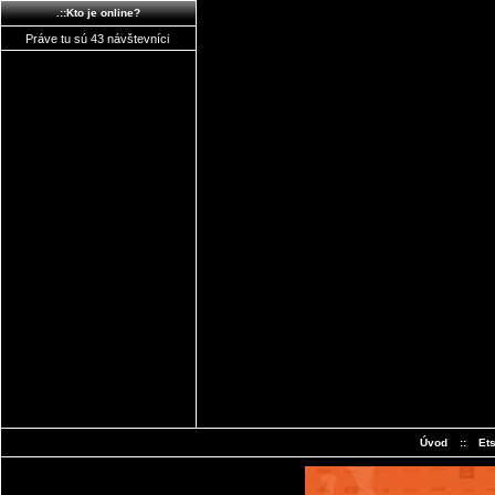
.::Kto je online?
Práve tu sú 43 návštevníci
Úvod
::
Et