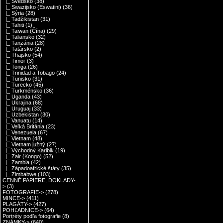
|_ Švédsko
(38)
|_ Swazijsko (Eswatini)
(36)
|_ Sýria
(28)
|_ Tadžikistan
(31)
|_ Tahiti
(1)
|_ Taiwan (Čína)
(29)
|_ Taliansko
(32)
|_ Tanzánia
(28)
|_ Tatársko
(2)
|_ Thajsko
(54)
|_ Timor
(3)
|_ Tonga
(26)
|_ Trinidad a Tobago
(24)
|_ Tunisko
(31)
|_ Turecko
(45)
|_ Turkménsko
(36)
|_ Uganda
(43)
|_ Ukrajina
(68)
|_ Uruguaj
(33)
|_ Uzbekistan
(30)
|_ Vanuatu
(14)
|_ Veľká Británia
(23)
|_ Venezuela
(67)
|_ Vietnam
(48)
|_ Vietnam južný
(27)
|_ Východný Karibik
(19)
|_ Zair (Kongo)
(52)
|_ Zambia
(42)
|_ Západoafrické štáty
(35)
|_ Zimbabwe
(103)
CENNÉ PAPIERE, DOKLADY-
>
(3)
FOTOGRAFIE->
(278)
MINCE->
(411)
PLAGÁTY->
(427)
POHĽADNICE->
(64)
Portréty podľa fotografie
(8)
ZNÁMKY->
(640)