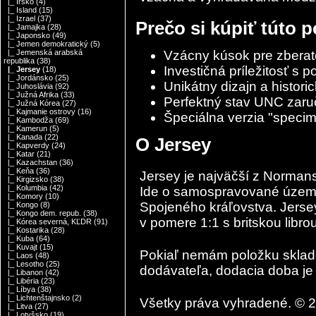
|_ Írsko
(4)
|_ Island
(15)
|_ Izrael
(37)
Prečo si kúpiť túto 
|_ Jamajka
(28)
|_ Japonsko
(49)
|_ Jemen demokratický
(5)
Vzácny kúsok pre zberat
|_ Jemenská arabská
republika
(38)
Investičná príležitosť s 
|_ Jersey
(18)
|_ Jordánsko
(25)
Unikátny dizajn a histori
|_ Juhoslávia
(92)
|_ Južná Afrika
(33)
Perfektný stav UNC zar
|_ Južná Kórea
(27)
|_ Kajmanie ostrovy
(16)
Špeciálna verzia "specime
|_ Kambodža
(69)
|_ Kamerun
(5)
|_ Kanada
(22)
O Jersey
|_ Kapverdy
(24)
|_ Katar
(21)
|_ Kazachstan
(36)
|_ Keňa
(36)
Jersey
je najväčší z
Normans
|_ Kirgizsko
(38)
|_ Kolumbia
(42)
Ide o samospravované územie 
|_ Komory
(10)
Spojeného kráľovstva. Jersey
|_ Kongo
(8)
|_ Kongo dem. repub.
(38)
v pomere 1:1 s britskou librou
|_ Kórea severná, KĽDR
(91)
|_ Kostarika
(28)
|_ Kuba
(64)
|_ Kuvajt
(15)
Pokiaľ nemám položku skla
|_ Laos
(48)
|_ Lesotho
(25)
dodávateľa, dodacia doba je 
|_ Libanon
(42)
|_ Libéria
(23)
|_ Líbya
(38)
|_ Lichtenštajnsko
(2)
Všetky práva vyhradené. © 
|_ Litva
(27)
|_ Lotyšsko
(19)