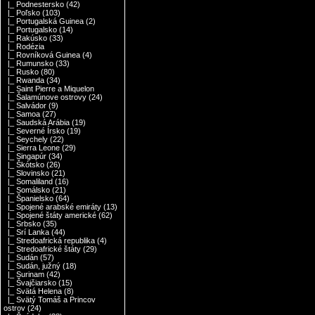
|_ Podnestersko
(42)
|_ Poľsko
(103)
|_ Portugalská Guinea
(2)
|_ Portugalsko
(14)
|_ Rakúsko
(33)
|_ Rodézia
|_ Rovníková Guinea
(4)
|_ Rumunsko
(33)
|_ Rusko
(80)
|_ Rwanda
(34)
|_ Saint Pierre a Miquelon
|_ Šalamúnove ostrovy
(24)
|_ Salvádor
(9)
|_ Samoa
(27)
|_ Saudská Arábia
(19)
|_ Severné Írsko
(19)
|_ Seychely
(22)
|_ Sierra Leone
(29)
|_ Singapúr
(34)
|_ Škótsko
(26)
|_ Slovinsko
(21)
|_ Somaliland
(16)
|_ Somálsko
(21)
|_ Španielsko
(64)
|_ Spojené arabské emiráty
(13)
|_ Spojené štáty americké
(62)
|_ Srbsko
(35)
|_ Srí Lanka
(44)
|_ Stredoafrická republika
(4)
|_ Stredoafrické štáty
(29)
|_ Sudán
(57)
|_ Sudán, južný
(18)
|_ Surinam
(42)
|_ Švajčiarsko
(15)
|_ Svätá Helena
(8)
|_ Svätý Tomáš a Princov
ostrov
(24)