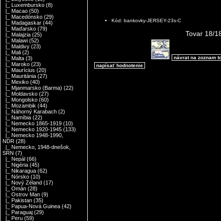
|_ Luxembursko
(8)
|_ Macao
(50)
|_ Macedónsko
(29)
Kód: bankovky-JERSEY-23s-C
|_ Madagaskar
(44)
|_ Maďarsko
(79)
Tovar 18/1
|_ Malajzia
(25)
|_ Malawi
(52)
|_ Maldivy
(23)
|_ Mali
(2)
návrat na zoznam t
|_ Malta
(3)
|_ Maroko
(23)
napísať hodnotenie
|_ Maurícius
(20)
|_ Mauritánia
(27)
|_ Mexiko
(40)
|_ Mjanmarsko (Barma)
(22)
|_ Moldavsko
(27)
|_ Mongolsko
(60)
|_ Mozambik
(44)
|_ Náhorný Karabach
(2)
|_ Namíbia
(22)
|_ Nemecko 1865-1919
(10)
|_ Nemecko 1920-1945
(133)
|_ Nemecko 1948-1990,
NDR
(28)
|_ Nemecko, 1948-dnešok,
SRN
(7)
|_ Nepál
(66)
|_ Nigéria
(45)
|_ Nikaragua
(62)
|_ Nórsko
(10)
|_ Nový Zéland
(17)
|_ Omán
(28)
|_ Ostrov Man
(9)
|_ Pakistan
(35)
|_ Papua-Nová Guinea
(42)
|_ Paraguaj
(29)
|_ Peru
(59)