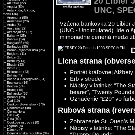
20 Libier 
|_ Alžírsko
(22)
|_ Angola
(50)
zväčšiť obrázok
UNC, SPE
|_ Antarktída, Arktída,
Pacifik
(36)
|_ Argentína
(80)
|_ Arménsko
(29)
Vzácna bankovka 20 Libier J
|_ Aruba
(8)
|_ Austrália
(22)
(UNC - Uncirculated). Ide o š
|_ Azerbajdžan
(27)
mimoriadne cenená medzi zb
|_ Bahamy
(25)
|_ Bahrajn
(14)
|_ Bangladéš
(65)
|_ Barbados
(30)
D
|_ Barma (Mjanmarsko)
(25)
|_ Belgicko
(11)
|_ Belize
(18)
Lícna strana (obverse
|_ Bermudy
(4)
|_ Bhután
(33)
|_ Biafra
(3)
Portrét kráľovnej Alžbety 
|_ Bielorusko
(43)
|_ Bolívia
(49)
Erb v strede
|_ Bosna a Hercegovina
(51)
|_ Botswana
(16)
Nápisy v latinke: "The St
|_ Brazília
(74)
|_ Brunej
(16)
bearer", "Twenty Pounds
|_ Bulharsko
(55)
|_ Burundi
(29)
Označenie "£20" vo farb
|_ Čad
(10)
|_ Česko - Slovensko->
(70)
Rubová strana (rever
|_ Chorvátsko
(48)
|_ Čierna Hora
|_ Čile
(24)
|_ Čína
(92)
Zobrazenie St. Ouen's M
|_ Cookove ostrovy
(10)
|_ Cyprus
(8)
Nápisy v latinke: "The St
|_ Dánsko
(7)
"Twenty Pounds"
|_ Dominikánska republika
(34)