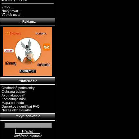
Zľavy ...
Nový tovar ...
Všetok tovar ...
.::Reklama
.::Informácie
Obchodné podmienky
Ochrana údajov
Ako nakupovať
Kontaktujte nás!
Mapa obchodu
Darčekový certifikát FAQ
Nezasielať aktuality
.::Vyhľadávanie
Rozšírené hľadanie