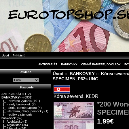
Úvod
Prihlásiť
ANTIKVARIÁT
BANKOVKY
CENNÉ PAPIERE, DOKLADY
FO
.::Mena
Úvod
::
BANKOVKY
::
Kórea severn
SPECIMEN, P62s UNC
.::Kategórie
ANTIKVARIÁT->
(12)
Kórea severná, KĽDR
BANKOVKY
->
(6931)
|_ - privátne vydania
(101)
*200 Wono
|_ - sady bankoviek
(2)
|_ -akcie, cenné papiere
(4)
SPECIME
|_ -literatúra, obaly, pomôcky
(1)
|_ -repliky vzácnych
bankoviek
(62)
1.99€
|_ Abcházsko
(3)
|_ Afganistan
(36)
|_ Albánsko
(54)