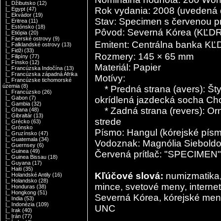
|_ Džibutsko
(12)
Rok vydania: 2008 (uvedená 
|_ Egypt
(47)
|_ Ekvádor
(19)
Stav: Specimen s červenou p
|_ Eritrea
(11)
|_ Estónsko
(18)
Pôvod: Severná Kórea (KĽDR
|_ Etiópia
(20)
|_ Faerské ostrovy
(9)
Emitent: Centrálna b
|_ Falklandské ostrovy
(13)
|_ Fidži
(33)
Rozmery: 145 × 65 mm
|_ Filipíny
(77)
|_ Fínsko
(12)
Materiál: Papier
|_ Francúzska Indočína
(13)
|_ Francúzska západná Afrika
Motívy:
|_ Francúzske tichomorské
územia
(8)
* Predná strana (avers): Šty
|_ Francúzsko
(26)
okrídlená jazdecká socha Cho
|_ Gabon
(7)
|_ Gambia
(32)
* Zadná strana (revers): Or
|_ Ghana
(48)
|_ Gibraltár
(13)
strede
|_ Grécko
(63)
|_ Grónsko
Písmo: Hangul (kórejské pís
|_ Gruzínsko
(47)
|_ Guatemala
(34)
Vodoznak: Magnólia Siebold
|_ Guernsey
(6)
|_ Guinea
(49)
Červená prítlač: "SPECIMEN"
|_ Guinea Bissau
(18)
|_ Guyana
(17)
|_ Haiti
(35)
Kľúčové slová:
numizmatika, 
|_ Holandské Antily
(16)
|_ Holandsko
(28)
mince, svetové meny, interne
|_ Honduras
(38)
|_ Hongkong
(51)
Severná Kórea, kórejské meny
|_ India
(53)
|_ Indonézia
(109)
UNC
|_ Irak
(40)
|_ Irán
(77)