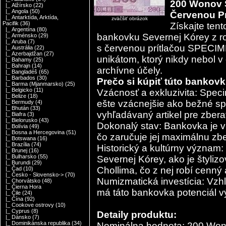
200 Wonov 
|_ Alžírsko
(22)
|_ Angola
(50)
Červenou Pr
|_ Antarktída, Arktída,
zväčšiť obrázok
Pacifik
(36)
Získajte te
|_ Argentína
(80)
bankovku Severnej Kórey z r
|_ Arménsko
(29)
|_ Aruba
(7)
s červenou prítlačou SPECIM
|_ Austrália
(22)
|_ Azerbajdžan
(27)
unikátom, ktorý nikdy nebol v
|_ Bahamy
(25)
|_ Bahrajn
(14)
archívne účely.
|_ Bangladéš
(65)
|_ Barbados
(30)
Prečo si kúpiť túto bankov
|_ Barma (Mjanmarsko)
(25)
|_ Belgicko
(11)
Vzácnosť a exkluzivita: Spec
|_ Belize
(18)
ešte vzácnejšie ako bežné sp
|_ Bermudy
(4)
|_ Bhután
(33)
vyhľadávaný artikel pre zbera
|_ Biafra
(3)
|_ Bielorusko
(43)
Dokonalý stav: Bankovka je 
|_ Bolívia
(49)
|_ Bosna a Hercegovina
(51)
čo zaručuje jej maximálnu zb
|_ Botswana
(16)
|_ Brazília
(74)
Historický a kultúrny význam
|_ Brunej
(16)
|_ Bulharsko
(55)
Severnej Kórey, ako je štyliz
|_ Burundi
(29)
Chollima, čo z nej robí cenný a
|_ Čad
(10)
|_ Česko - Slovensko->
(70)
Numizmatická investícia: Vzh
|_ Chorvátsko
(48)
|_ Čierna Hora
má táto bankovka potenciál v
|_ Čile
(24)
|_ Čína
(92)
|_ Cookove ostrovy
(10)
|_ Cyprus
(8)
Detaily produktu:
|_ Dánsko
(7)
|_ Dominikánska republika
(34)
Nominálna hodnota: 200 Wo