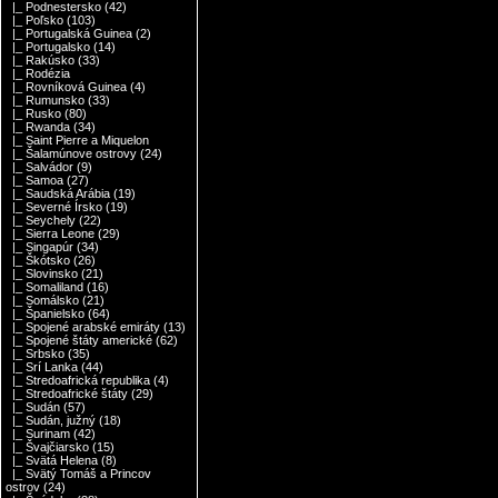
|_ Podnestersko
(42)
|_ Poľsko
(103)
|_ Portugalská Guinea
(2)
|_ Portugalsko
(14)
|_ Rakúsko
(33)
|_ Rodézia
|_ Rovníková Guinea
(4)
|_ Rumunsko
(33)
|_ Rusko
(80)
|_ Rwanda
(34)
|_ Saint Pierre a Miquelon
|_ Šalamúnove ostrovy
(24)
|_ Salvádor
(9)
|_ Samoa
(27)
|_ Saudská Arábia
(19)
|_ Severné Írsko
(19)
|_ Seychely
(22)
|_ Sierra Leone
(29)
|_ Singapúr
(34)
|_ Škótsko
(26)
|_ Slovinsko
(21)
|_ Somaliland
(16)
|_ Somálsko
(21)
|_ Španielsko
(64)
|_ Spojené arabské emiráty
(13)
|_ Spojené štáty americké
(62)
|_ Srbsko
(35)
|_ Srí Lanka
(44)
|_ Stredoafrická republika
(4)
|_ Stredoafrické štáty
(29)
|_ Sudán
(57)
|_ Sudán, južný
(18)
|_ Surinam
(42)
|_ Švajčiarsko
(15)
|_ Svätá Helena
(8)
|_ Svätý Tomáš a Princov
ostrov
(24)