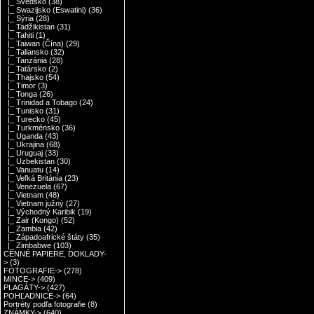
|_ Švédsko
(38)
|_ Swazijsko (Eswatini)
(36)
|_ Sýria
(28)
|_ Tadžikistan
(31)
|_ Tahiti
(1)
|_ Taiwan (Čína)
(29)
|_ Taliansko
(32)
|_ Tanzánia
(28)
|_ Tatársko
(2)
|_ Thajsko
(54)
|_ Timor
(3)
|_ Tonga
(26)
|_ Trinidad a Tobago
(24)
|_ Tunisko
(31)
|_ Turecko
(45)
|_ Turkménsko
(36)
|_ Uganda
(43)
|_ Ukrajina
(68)
|_ Uruguaj
(33)
|_ Uzbekistan
(30)
|_ Vanuatu
(14)
|_ Veľká Británia
(23)
|_ Venezuela
(67)
|_ Vietnam
(48)
|_ Vietnam južný
(27)
|_ Východný Karibik
(19)
|_ Zair (Kongo)
(52)
|_ Zambia
(42)
|_ Západoafrické štáty
(35)
|_ Zimbabwe
(103)
CENNÉ PAPIERE, DOKLADY-
>
(3)
FOTOGRAFIE->
(278)
MINCE->
(409)
PLAGÁTY->
(427)
POHĽADNICE->
(64)
Portréty podľa fotografie
(8)
ZNÁMKY->
(640)