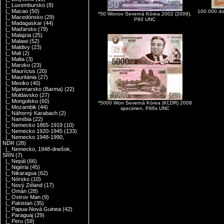
|_ Luxembursko
(8)
|_ Macao
(50)
100 000 dol
*50 Wonov Severná Kórea 2002 (2009),
|_ Macedónsko
(29)
P60 UNC
|_ Madagaskar
(44)
|_ Maďarsko
(79)
|_ Malajzia
(25)
|_ Malawi
(52)
|_ Maldivy
(23)
|_ Mali
(2)
|_ Malta
(3)
|_ Maroko
(23)
|_ Maurícius
(20)
|_ Mauritánia
(27)
|_ Mexiko
(40)
|_ Mjanmarsko (Barma)
(22)
|_ Moldavsko
(27)
|_ Mongolsko
(60)
*5000 Won Severná Kórea (KĽDR) 2008
|_ Mozambik
(44)
specimen, P66s UNC
|_ Náhorný Karabach
(2)
|_ Namíbia
(22)
|_ Nemecko 1865-1919
(10)
|_ Nemecko 1920-1945
(133)
|_ Nemecko 1948-1990,
NDR
(28)
|_ Nemecko, 1948-dnešok,
SRN
(7)
|_ Nepál
(66)
|_ Nigéria
(45)
|_ Nikaragua
(62)
|_ Nórsko
(10)
|_ Nový Zéland
(17)
|_ Omán
(28)
|_ Ostrov Man
(9)
|_ Pakistan
(35)
|_ Papua-Nová Guinea
(42)
|_ Paraguaj
(29)
|_ Peru
(59)