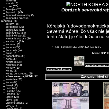
|_ Írsko
(4)
|_ Island
(15)
|_ Izrael
(37)
Obrázok severokórejs
|_ Jamajka
(28)
|_ Japonsko
(49)
|_ Jemen demokratický
(5)
|_ Jemenská arabská
republika
(38)
|_ Jersey
(18)
Kórejská ľudovodemokratická
|_ Jordánsko
(25)
|_ Juhoslávia
(92)
Severná Kórea, čo však nie je
|_ Južná Afrika
(33)
tohto štátu) je štát ležiaci n
|_ Južná Kórea
(27)
|_ Kajmanie ostrovy
(16)
|_ Kambodža
(69)
|_ Kamerun
(5)
Kód: bankovky-SEVERNA-KOREA-62s-C
|_ Kanada
(22)
|_ Kapverdy
(24)
Tovar 88/9
|_ Katar
(21)
|_ Kazachstan
(36)
|_ Keňa
(36)
|_ Kirgizsko
(38)
|_ Kolumbia
(42)
návrat na zoznam 
|_ Komory
(10)
napísať hodnotenie
|_ Kongo
(8)
|_ Kongo dem. repub.
(38)
Zákazníci, ktorí si 
|_ Kórea severná, KĽDR
(91)
|_ Kostarika
(28)
|_ Kuba
(64)
|_ Kuvajt
(15)
|_ Laos
(48)
|_ Lesotho
(25)
|_ Libanon
(42)
|_ Libéria
(23)
|_ Líbya
(38)
|_ Lichtenštajnsko
(2)
|_ Litva
(27)
|_ Lotyšsko
(19)