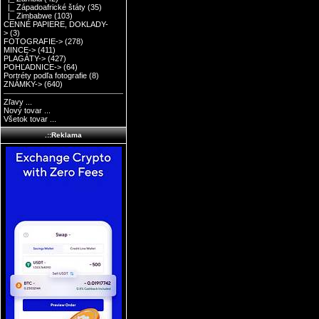
|_ Západoafrické štáty
(35)
|_ Zimbabwe
(103)
CENNÉ PAPIERE, DOKLADY-
>
(3)
FOTOGRAFIE->
(278)
MINCE->
(411)
PLAGÁTY->
(427)
POHĽADNICE->
(64)
Portréty podľa fotografie
(8)
ZNÁMKY->
(640)
Zľavy ...
Nový tovar ...
Všetok tovar ...
.::Reklama