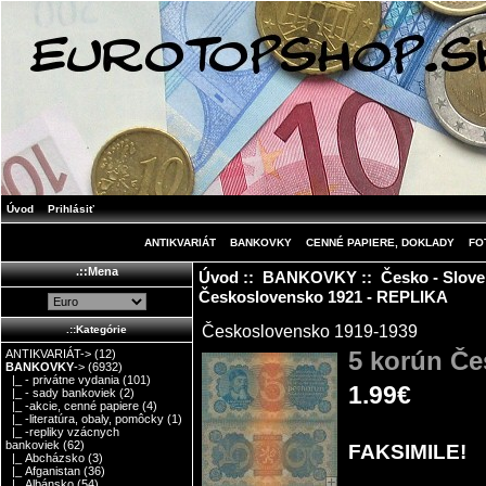
Úvod
Prihlásiť
ANTIKVARIÁT
BANKOVKY
CENNÉ PAPIERE, DOKLADY
FO
.::Mena
Úvod
::
BANKOVKY
::
Česko - Slov
Československo 1921 - REPLIKA
Československo 1919-1939
.::Kategórie
5 korún Če
ANTIKVARIÁT->
(12)
BANKOVKY
->
(6932)
|_ - privátne vydania
(101)
1.99€
|_ - sady bankoviek
(2)
|_ -akcie, cenné papiere
(4)
|_ -literatúra, obaly, pomôcky
(1)
|_ -repliky vzácnych
bankoviek
(62)
FAKSIMILE!
|_ Abcházsko
(3)
|_ Afganistan
(36)
|_ Albánsko
(54)