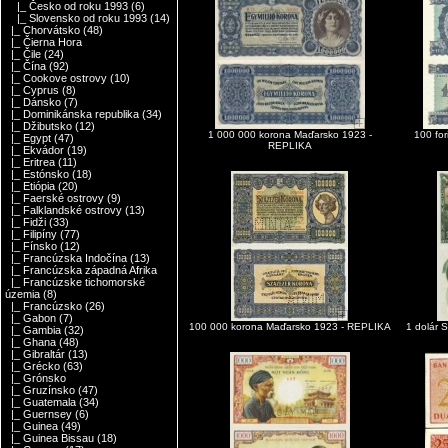
|_ Česko od roku 1993
(6)
|_ Slovensko od roku 1993
(14)
|_ Chorvátsko
(48)
|_ Čierna Hora
|_ Čile
(24)
|_ Čína
(92)
|_ Cookove ostrovy
(10)
|_ Cyprus
(8)
|_ Dánsko
(7)
|_ Dominikánska republika
(34)
|_ Džibutsko
(12)
1 000 000 korona Maďarsko 1923 -
100 fo
|_ Egypt
(47)
REPLIKA
|_ Ekvádor
(19)
|_ Eritrea
(11)
|_ Estónsko
(18)
|_ Etiópia
(20)
|_ Faerské ostrovy
(9)
|_ Falklandské ostrovy
(13)
|_ Fidži
(33)
|_ Filipíny
(77)
|_ Fínsko
(12)
|_ Francúzska Indočína
(13)
|_ Francúzska západná Afrika
|_ Francúzske tichomorské
územia
(8)
|_ Francúzsko
(26)
|_ Gabon
(7)
100 000 korona Maďarsko 1923 - REPLIKA
1 dolár
|_ Gambia
(32)
|_ Ghana
(48)
|_ Gibraltár
(13)
|_ Grécko
(63)
|_ Grónsko
|_ Gruzínsko
(47)
|_ Guatemala
(34)
|_ Guernsey
(6)
|_ Guinea
(49)
|_ Guinea Bissau
(18)