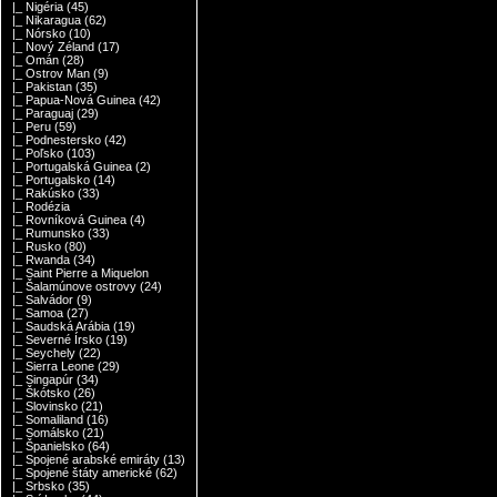
|_ Nigéria
(45)
|_ Nikaragua
(62)
|_ Nórsko
(10)
|_ Nový Zéland
(17)
|_ Omán
(28)
|_ Ostrov Man
(9)
|_ Pakistan
(35)
|_ Papua-Nová Guinea
(42)
|_ Paraguaj
(29)
|_ Peru
(59)
|_ Podnestersko
(42)
|_ Poľsko
(103)
|_ Portugalská Guinea
(2)
|_ Portugalsko
(14)
|_ Rakúsko
(33)
|_ Rodézia
|_ Rovníková Guinea
(4)
|_ Rumunsko
(33)
|_ Rusko
(80)
|_ Rwanda
(34)
|_ Saint Pierre a Miquelon
|_ Šalamúnove ostrovy
(24)
|_ Salvádor
(9)
|_ Samoa
(27)
|_ Saudská Arábia
(19)
|_ Severné Írsko
(19)
|_ Seychely
(22)
|_ Sierra Leone
(29)
|_ Singapúr
(34)
|_ Škótsko
(26)
|_ Slovinsko
(21)
|_ Somaliland
(16)
|_ Somálsko
(21)
|_ Španielsko
(64)
|_ Spojené arabské emiráty
(13)
|_ Spojené štáty americké
(62)
|_ Srbsko
(35)