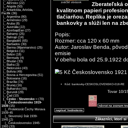
zväčšiť obrázok
Zberateľská o
|_ Alžírsko
(22)
|_ Angola
(50)
kvalitnom papieri profesi
|_ Antarktída, Arktída,
Pacifik
(36)
tlačiarňou. Replika je orez
|_ Argentína
(80)
|_ Arménsko
(29)
bankovky a slúži len na zbe
|_ Aruba
(8)
|_ Austrália
(22)
|_ Azerbajdžan
(27)
Popis:
|_ Bahamy
(25)
|_ Bahrajn
(14)
Rozmer: cca 120 x 60 mm
|_ Bangladéš
(65)
|_ Barbados
(30)
Autor: Jaroslav Benda, pôvod
|_ Barma (Mjanmarsko)
(25)
|_ Belgicko
(11)
emisie
|_ Belize
(18)
|_ Bermudy
(4)
V obehu bola od 25.9.1922 d
|_ Bhután
(33)
|_ Biafra
(3)
|_ Bielorusko
(43)
|_ Bolívia
(49)
|_ Bosna a Hercegovina
(51)
|_ Botswana
(16)
|_ Brazília
(74)
Kód: bankovky-CESKOSLOVENSKO-018-RE
|_ Brunej
(16)
|_ Bulharsko
(55)
Tovar 10/1
|_ Burundi
(29)
|_ Čad
(10)
|_ Česko - Slovensko
->
(70)
|_ Československo 1919-
návrat na zoznam to
1939
(15)
|_ Protektorát Čechy Morava
napísať hodnotenie
1939-45
|_ Slovenský štát 1939-
Zákazníci, ktorí si 
1945
(2)
|_ Československo 1945-
1993
(33)