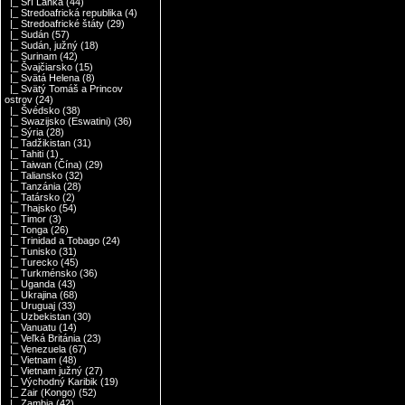
|_ Srí Lanka
(44)
|_ Stredoafrická republika
(4)
|_ Stredoafrické štáty
(29)
|_ Sudán
(57)
|_ Sudán, južný
(18)
|_ Surinam
(42)
|_ Švajčiarsko
(15)
|_ Svätá Helena
(8)
|_ Svätý Tomáš a Princov
ostrov
(24)
|_ Švédsko
(38)
|_ Swazijsko (Eswatini)
(36)
|_ Sýria
(28)
|_ Tadžikistan
(31)
|_ Tahiti
(1)
|_ Taiwan (Čína)
(29)
|_ Taliansko
(32)
|_ Tanzánia
(28)
|_ Tatársko
(2)
|_ Thajsko
(54)
|_ Timor
(3)
|_ Tonga
(26)
|_ Trinidad a Tobago
(24)
|_ Tunisko
(31)
|_ Turecko
(45)
|_ Turkménsko
(36)
|_ Uganda
(43)
|_ Ukrajina
(68)
|_ Uruguaj
(33)
|_ Uzbekistan
(30)
|_ Vanuatu
(14)
|_ Veľká Británia
(23)
|_ Venezuela
(67)
|_ Vietnam
(48)
|_ Vietnam južný
(27)
|_ Východný Karibik
(19)
|_ Zair (Kongo)
(52)
|_ Zambia
(42)