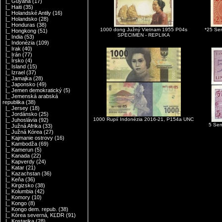
|_ Guyana
(17)
|_ Haiti
(35)
|_ Holandské Antily
(16)
|_ Holandsko
(28)
|_ Honduras
(38)
1000 dong Južný Vietnam 1955 P04s
*25 Se
|_ Hongkong
(51)
SPECIMEN - REPLIKA
|_ India
(53)
|_ Indonézia
(109)
|_ Irak
(40)
|_ Irán
(77)
|_ Írsko
(4)
|_ Island
(15)
|_ Izrael
(37)
|_ Jamajka
(28)
|_ Japonsko
(49)
|_ Jemen demokratický
(5)
|_ Jemenská arabská
republika
(38)
|_ Jersey
(18)
|_ Jordánsko
(25)
1000 Rupií Indonézia 2016-21, P154a UNC
|_ Juhoslávia
(92)
5 Sen
|_ Južná Afrika
(33)
|_ Južná Kórea
(27)
|_ Kajmanie ostrovy
(16)
|_ Kambodža
(69)
|_ Kamerun
(5)
|_ Kanada
(22)
|_ Kapverdy
(24)
|_ Katar
(21)
|_ Kazachstan
(36)
|_ Keňa
(36)
|_ Kirgizsko
(38)
|_ Kolumbia
(42)
|_ Komory
(10)
|_ Kongo
(8)
|_ Kongo dem. repub.
(38)
|_ Kórea severná, KĽDR
(91)
|_ Kostarika
(28)