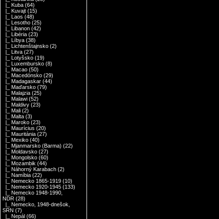
|_ Kuba
(64)
|_ Kuvajt
(15)
|_ Laos
(48)
|_ Lesotho
(25)
|_ Libanon
(42)
|_ Libéria
(23)
|_ Líbya
(38)
|_ Lichtenštajnsko
(2)
|_ Litva
(27)
|_ Lotyšsko
(19)
|_ Luxembursko
(8)
|_ Macao
(50)
|_ Macedónsko
(29)
|_ Madagaskar
(44)
|_ Maďarsko
(79)
|_ Malajzia
(25)
|_ Malawi
(52)
|_ Maldivy
(23)
|_ Mali
(2)
|_ Malta
(3)
|_ Maroko
(23)
|_ Maurícius
(20)
|_ Mauritánia
(27)
|_ Mexiko
(40)
|_ Mjanmarsko (Barma)
(22)
|_ Moldavsko
(27)
|_ Mongolsko
(60)
|_ Mozambik
(44)
|_ Náhorný Karabach
(2)
|_ Namíbia
(22)
|_ Nemecko 1865-1919
(10)
|_ Nemecko 1920-1945
(133)
|_ Nemecko 1948-1990,
NDR
(28)
|_ Nemecko, 1948-dnešok,
SRN
(7)
|_ Nepál
(66)