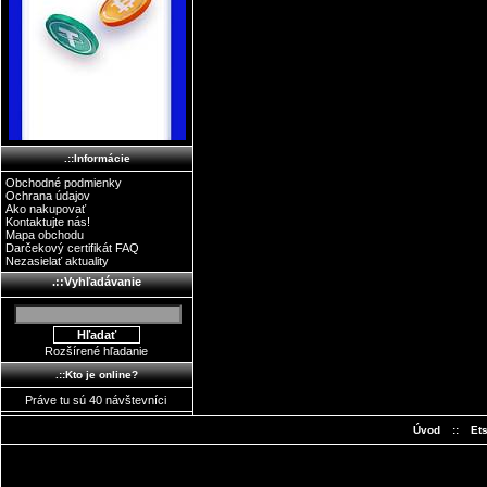
.::Informácie
Obchodné podmienky
Ochrana údajov
Ako nakupovať
Kontaktujte nás!
Mapa obchodu
Darčekový certifikát FAQ
Nezasielať aktuality
.::Vyhľadávanie
Rozšírené hľadanie
.::Kto je online?
Práve tu sú 40 návštevníci
Úvod
::
Et