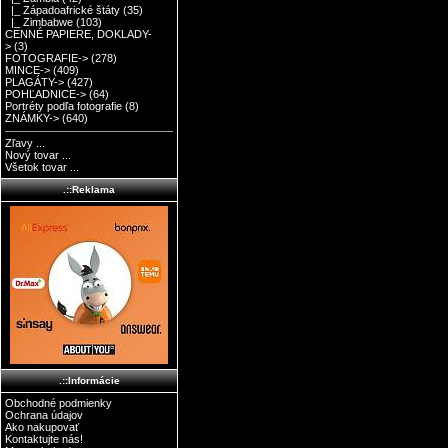
|_ Západoafrické štáty
(35)
|_ Zimbabwe
(103)
CENNÉ PAPIERE, DOKLADY-
>
(3)
FOTOGRAFIE->
(278)
MINCE->
(409)
PLAGÁTY->
(427)
POHĽADNICE->
(64)
Portréty podľa fotografie
(8)
ZNÁMKY->
(640)
Zľavy ...
Nový tovar ...
Všetok tovar ...
.::Reklama
.::Informácie
Obchodné podmienky
Ochrana údajov
Ako nakupovať
Kontaktujte nás!