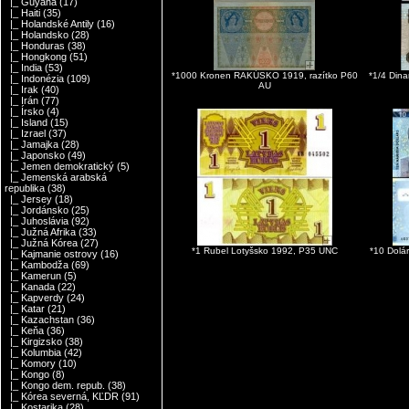
|_ Guyana
(17)
|_ Haiti
(35)
|_ Holandské Antily
(16)
|_ Holandsko
(28)
|_ Honduras
(38)
|_ Hongkong
(51)
|_ India
(53)
*1000 Kronen RAKÚSKO 1919, razítko P60
*1/4 Din
|_ Indonézia
(109)
AU
|_ Irak
(40)
|_ Irán
(77)
|_ Írsko
(4)
|_ Island
(15)
|_ Izrael
(37)
|_ Jamajka
(28)
|_ Japonsko
(49)
|_ Jemen demokratický
(5)
|_ Jemenská arabská
republika
(38)
|_ Jersey
(18)
|_ Jordánsko
(25)
|_ Juhoslávia
(92)
|_ Južná Afrika
(33)
|_ Južná Kórea
(27)
*1 Rubel Lotyšsko 1992, P35 UNC
*10 Dolá
|_ Kajmanie ostrovy
(16)
|_ Kambodža
(69)
|_ Kamerun
(5)
|_ Kanada
(22)
|_ Kapverdy
(24)
|_ Katar
(21)
|_ Kazachstan
(36)
|_ Keňa
(36)
|_ Kirgizsko
(38)
|_ Kolumbia
(42)
|_ Komory
(10)
|_ Kongo
(8)
|_ Kongo dem. repub.
(38)
|_ Kórea severná, KĽDR
(91)
|_ Kostarika
(28)