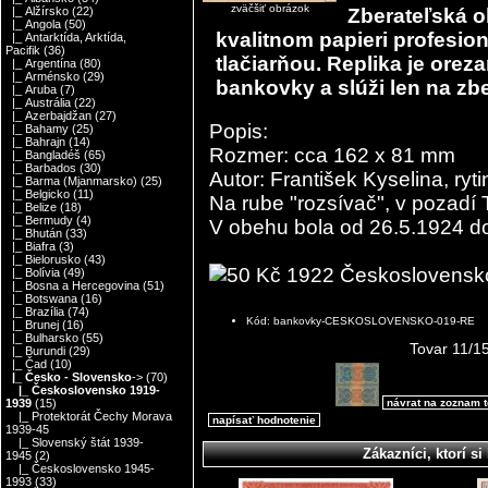
zväčšiť obrázok
Zberateľská o
|_ Alžírsko
(22)
|_ Angola
(50)
kvalitnom papieri profesi
|_ Antarktída, Arktída,
Pacifik
(36)
tlačiarňou. Replika je orez
|_ Argentína
(80)
|_ Arménsko
(29)
bankovky a slúži len na zbe
|_ Aruba
(7)
|_ Austrália
(22)
|_ Azerbajdžan
(27)
Popis:
|_ Bahamy
(25)
|_ Bahrajn
(14)
Rozmer: cca 162 x 81 mm
|_ Bangladéš
(65)
|_ Barbados
(30)
Autor: František Kyselina, ry
|_ Barma (Mjanmarsko)
(25)
|_ Belgicko
(11)
Na rube "rozsívač", v pozadí
|_ Belize
(18)
|_ Bermudy
(4)
V obehu bola od 26.5.1924 d
|_ Bhután
(33)
|_ Biafra
(3)
|_ Bielorusko
(43)
|_ Bolívia
(49)
|_ Bosna a Hercegovina
(51)
|_ Botswana
(16)
|_ Brazília
(74)
Kód: bankovky-CESKOSLOVENSKO-019-RE
|_ Brunej
(16)
|_ Bulharsko
(55)
Tovar 11/1
|_ Burundi
(29)
|_ Čad
(10)
|_ Česko - Slovensko
->
(70)
|_ Československo 1919-
návrat na zoznam 
1939
(15)
|_ Protektorát Čechy Morava
napísať hodnotenie
1939-45
|_ Slovenský štát 1939-
Zákazníci, ktorí si 
1945
(2)
|_ Československo 1945-
1993
(33)