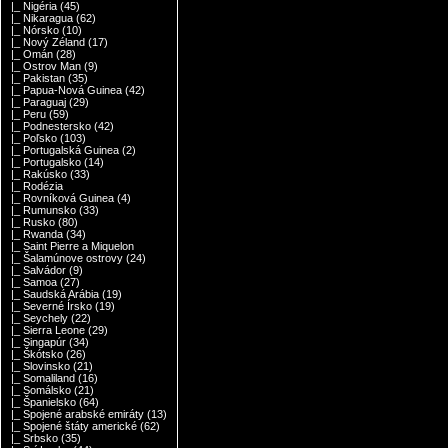
|_ Nigéria
(45)
|_ Nikaragua
(62)
|_ Nórsko
(10)
|_ Nový Zéland
(17)
|_ Omán
(28)
|_ Ostrov Man
(9)
|_ Pakistan
(35)
|_ Papua-Nová Guinea
(42)
|_ Paraguaj
(29)
|_ Peru
(59)
|_ Podnestersko
(42)
|_ Poľsko
(103)
|_ Portugalská Guinea
(2)
|_ Portugalsko
(14)
|_ Rakúsko
(33)
|_ Rodézia
|_ Rovníková Guinea
(4)
|_ Rumunsko
(33)
|_ Rusko
(80)
|_ Rwanda
(34)
|_ Saint Pierre a Miquelon
|_ Šalamúnove ostrovy
(24)
|_ Salvádor
(9)
|_ Samoa
(27)
|_ Saudská Arábia
(19)
|_ Severné Írsko
(19)
|_ Seychely
(22)
|_ Sierra Leone
(29)
|_ Singapúr
(34)
|_ Škótsko
(26)
|_ Slovinsko
(21)
|_ Somaliland
(16)
|_ Somálsko
(21)
|_ Španielsko
(64)
|_ Spojené arabské emiráty
(13)
|_ Spojené štáty americké
(62)
|_ Srbsko
(35)