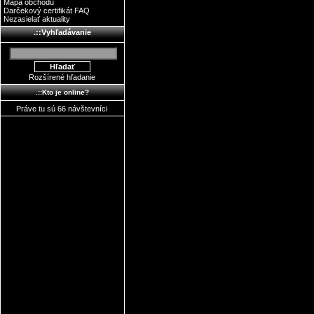
Mapa obchodu
Darčekový certifikát FAQ
Nezasielať aktuality
.::Vyhľadávanie
Rozšírené hľadanie
.::Kto je online?
Práve tu sú 66 návštevníci