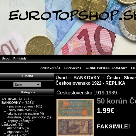
Úvod
Prihlásiť
ANTIKVARIÁT
BANKOVKY
CENNÉ PAPIERE, DOKLADY
FO
.::Mena
Úvod
::
BANKOVKY
::
Česko - Slov
Československo 1922 - REPLIKA
Československo 1919-1939
.::Kategórie
50 korún Č
ANTIKVARIÁT->
(12)
BANKOVKY
->
(6931)
|_ - privátne vydania
(101)
1.99€
|_ - sady bankoviek
(2)
|_ -akcie, cenné papiere
(4)
|_ -literatúra, obaly, pomôcky
(1)
|_ -repliky vzácnych
bankoviek
(62)
FAKSIMILE!
|_ Abcházsko
(3)
|_ Afganistan
(36)
|_ Albánsko
(54)