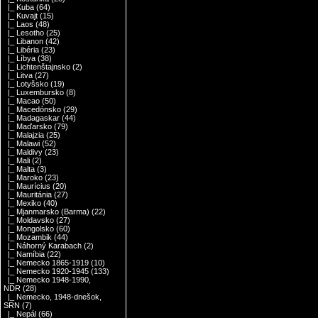
|_ Kuba
(64)
|_ Kuvajt
(15)
|_ Laos
(48)
|_ Lesotho
(25)
|_ Libanon
(42)
|_ Libéria
(23)
|_ Líbya
(38)
|_ Lichtenštajnsko
(2)
|_ Litva
(27)
|_ Lotyšsko
(19)
|_ Luxembursko
(8)
|_ Macao
(50)
|_ Macedónsko
(29)
|_ Madagaskar
(44)
|_ Maďarsko
(79)
|_ Malajzia
(25)
|_ Malawi
(52)
|_ Maldivy
(23)
|_ Mali
(2)
|_ Malta
(3)
|_ Maroko
(23)
|_ Maurícius
(20)
|_ Mauritánia
(27)
|_ Mexiko
(40)
|_ Mjanmarsko (Barma)
(22)
|_ Moldavsko
(27)
|_ Mongolsko
(60)
|_ Mozambik
(44)
|_ Náhorný Karabach
(2)
|_ Namíbia
(22)
|_ Nemecko 1865-1919
(10)
|_ Nemecko 1920-1945
(133)
|_ Nemecko 1948-1990,
NDR
(28)
|_ Nemecko, 1948-dnešok,
SRN
(7)
|_ Nepál
(66)