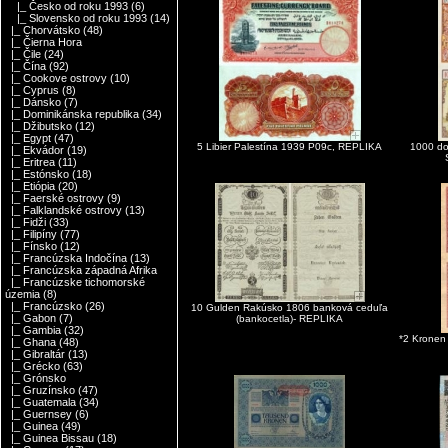
|_ Česko od roku 1993
(6)
|_ Slovensko od roku 1993
(14)
|_ Chorvátsko
(48)
|_ Čierna Hora
|_ Čile
(24)
|_ Čína
(92)
|_ Cookove ostrovy
(10)
|_ Cyprus
(8)
|_ Dánsko
(7)
|_ Dominikánska republika
(34)
|_ Džibutsko
(12)
|_ Egypt
(47)
5 Libier Palestína 1939 P09c, REPLIKA
1000 do
|_ Ekvádor
(19)
|_ Eritrea
(11)
|_ Estónsko
(18)
|_ Etiópia
(20)
|_ Faerské ostrovy
(9)
|_ Falklandské ostrovy
(13)
|_ Fidži
(33)
|_ Filipíny
(77)
|_ Fínsko
(12)
|_ Francúzska Indočína
(13)
|_ Francúzska západná Afrika
|_ Francúzske tichomorské
územia
(8)
|_ Francúzsko
(26)
10 Gulden Rakúsko 1806 banková ceduľa
|_ Gabon
(7)
(bankocetla)- REPLIKA
|_ Gambia
(32)
*2 Kronen
|_ Ghana
(48)
|_ Gibraltár
(13)
|_ Grécko
(63)
|_ Grónsko
|_ Gruzínsko
(47)
|_ Guatemala
(34)
|_ Guernsey
(6)
|_ Guinea
(49)
|_ Guinea Bissau
(18)