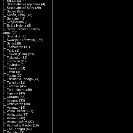
|_ Srí Lanka
(44)
|_ Stredoafrická republika
(4)
|_ Stredoafrické štáty
(29)
|_ Sudán
(57)
|_ Sudán, južný
(18)
|_ Surinam
(42)
|_ Švajčiarsko
(15)
|_ Svätá Helena
(8)
|_ Svätý Tomáš a Princov
ostrov
(24)
|_ Švédsko
(38)
|_ Swazijsko (Eswatini)
(36)
|_ Sýria
(28)
|_ Tadžikistan
(31)
|_ Tahiti
(1)
|_ Taiwan (Čína)
(29)
|_ Taliansko
(32)
|_ Tanzánia
(28)
|_ Tatársko
(2)
|_ Thajsko
(54)
|_ Timor
(3)
|_ Tonga
(26)
|_ Trinidad a Tobago
(24)
|_ Tunisko
(31)
|_ Turecko
(45)
|_ Turkménsko
(36)
|_ Uganda
(43)
|_ Ukrajina
(68)
|_ Uruguaj
(33)
|_ Uzbekistan
(30)
|_ Vanuatu
(14)
|_ Veľká Británia
(23)
|_ Venezuela
(67)
|_ Vietnam
(48)
|_ Vietnam južný
(27)
|_ Východný Karibik
(19)
|_ Zair (Kongo)
(52)
|_ Zambia
(42)