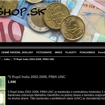
CENNÉ PAPIERE, DOKLADY
FOTOGRAFIE
MINCE
PLAGÁTY
POHĽADNICE
Portré
Y
::
India
:: *5 Rupií India 2002-2008, P88A UNC
*5 Rupií India 2002-2008, P88A UNC
1.69€
5 Rupií India 2002-2008, P88A UNC je bankovka s nominálnou hodnotou 5 ru
Bankovka zobrazuje Mahátmu Gándhího na jednej strane a farmára orajúceh
na druhej strane. Táto bankovka v perfektnom stave (UNC) je zberateľský kús