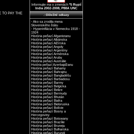
Informujte ma o zmenách
*5 Rupií
India 2002-2008, P88A UNC
 TO PAY THE
.::Dôležité odkazy
- Ako sa zrodila mena
Slovenského štátu
- Hyperinflácia v Nemecku 1918 -
1924
História peňazí Afganistanu
História peňazí Albánska
História peňazí Alžírska
História peňazí Angoly
História peňazí Argentíny
História peňazí Arménska
História peňazí Aruby
História peňazí Austrálie
Hstória peňazí Azerbajdžanu
História peňazí Bahamy
História peňazí Bahrajnu
História peňazí Bangladéšu
História peňazí Barbadosu
História peňazí Barmy
História peňazí Belgicka
História peňazí Belize
História peňazí Bermudy
História peňazí Bhután
História peňazí Biafra
História peňazí Bieloruska
História peňazí Bolívie
História peňazí Bosny a
Hercegoviny
História peňazí Botswany
História peňazí Brazílie
História peňazí Bruneju
História peňazí Bulharska
História peňazí Burundi