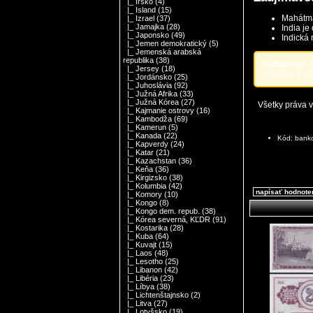
|_ Írsko
(4)
|_ Island
(15)
Mahátma
|_ Izrael
(37)
|_ Jamajka
(28)
India je
|_ Japonsko
(49)
Indická 
|_ Jemen demokratický
(5)
|_ Jemenská arabská
republika
(38)
Poznámka:
A
|_ Jersey
(18)
približne 2 tý
|_ Jordánsko
(25)
|_ Juhoslávia
(92)
|_ Južná Afrika
(33)
|_ Južná Kórea
(27)
Všetky práva 
|_ Kajmanie ostrovy
(16)
|_ Kambodža
(69)
|_ Kamerun
(5)
|_ Kanada
(22)
Kód: bank
|_ Kapverdy
(24)
|_ Katar
(21)
|_ Kazachstan
(36)
|_ Keňa
(36)
|_ Kirgizsko
(38)
|_ Kolumbia
(42)
napísať hodnote
|_ Komory
(10)
|_ Kongo
(8)
|_ Kongo dem. repub.
(38)
|_ Kórea severná, KĽDR
(91)
|_ Kostarika
(28)
|_ Kuba
(64)
|_ Kuvajt
(15)
|_ Laos
(48)
|_ Lesotho
(25)
|_ Libanon
(42)
|_ Libéria
(23)
|_ Líbya
(38)
|_ Lichtenštajnsko
(2)
|_ Litva
(27)
|_ Lotyšsko
(19)