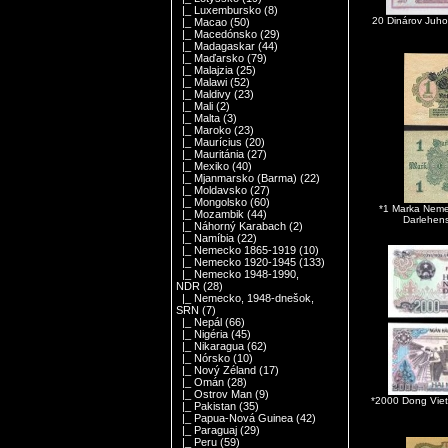
|_ Luxembursko
(8)
20 Dinárov Juh
|_ Macao
(50)
|_ Macedónsko
(29)
|_ Madagaskar
(44)
|_ Maďarsko
(79)
|_ Malajzia
(25)
|_ Malawi
(52)
|_ Maldivy
(23)
|_ Mali
(2)
|_ Malta
(3)
|_ Maroko
(23)
|_ Maurícius
(20)
|_ Mauritánia
(27)
|_ Mexiko
(40)
|_ Mjanmarsko (Barma)
(22)
|_ Moldavsko
(27)
|_ Mongolsko
(60)
*1 Marka Nem
|_ Mozambik
(44)
Darlehen
|_ Náhorný Karabach
(2)
|_ Namíbia
(22)
|_ Nemecko 1865-1919
(10)
|_ Nemecko 1920-1945
(133)
|_ Nemecko 1948-1990,
NDR
(28)
|_ Nemecko, 1948-dnešok,
SRN
(7)
|_ Nepál
(66)
|_ Nigéria
(45)
|_ Nikaragua
(62)
|_ Nórsko
(10)
|_ Nový Zéland
(17)
|_ Omán
(28)
|_ Ostrov Man
(9)
*2000 Dong Vie
|_ Pakistan
(35)
|_ Papua-Nová Guinea
(42)
|_ Paraguaj
(29)
|_ Peru
(59)