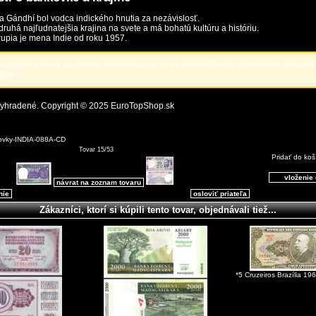
 Gándhí bol vodca indického hnutia za nezávislosť.
 druhá najľudnatejšia krajina na svete a má bohatú kultúru a históriu.
rupia je mena Indie od roku 1957.
k položka nie je na sklade, objednávame ju od zahraničného dodávateľa, dodacia 
ždne.
vyhradené. Copyright © 2025
EuroTopShop.sk
ovky-INDIA-088A-CD
Tovar 15/53
Pridať do koš
návrat na zoznam tovaru
nie
osloviť priateľa
Zákazníci, ktorí si kúpili tento tovar, objednávali tiež...
*5 Cruzeiros Brazília 1