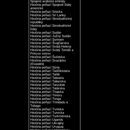
Spojené arabské emiráty
História peňazí Spojené štáty
americké
História peňazí Srbska
História peňazí Srí Lanky
História peňazí Stredoafrickej
republiky
História peňazí Stredoafrické
štáty
História peňazí Sudán
História peňazí Južný Sudán
História peňazí Surinam
História peňazí Švajčiarska
História peňazí Svätá Helena
História peňazí Svätý Tomáš a
Princov ostrov
História peňazí Švédska
História peňazí Svazijsko
(Eswatini)
História peňazí Sýria
História peňazí Tadžikistanu
História peňazí Tahiti
História peňazí Taiwanu
História peňazí Talianska
História peňazí Tanzánie
História peňazí Tatárska
História peňazí Thajska
História peňazí Timoru
História peňazí Tonga
História peňazí Trinidadu a
Tobago
História peňazí Tuniska
História peňazí Turecka
História peňazí Turkménska
História peňazí Ugandy
História peňazí Ukrajiny
História peňazí Uruguaj