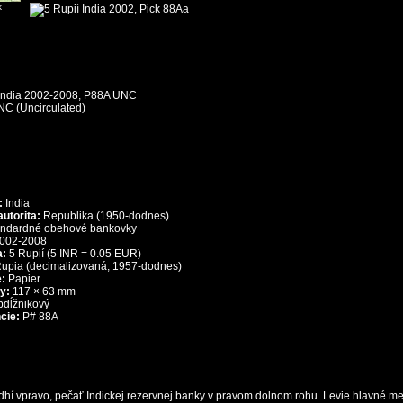
k
 India 2002-2008, P88A UNC
C (Uncirculated)
:
India
utorita:
Republika
(1950-dodnes)
ndardné obehové bankovky
002-2008
a:
5 Rupií (5 INR = 0.05 EUR)
upia (decimalizovaná, 1957-dodnes)
e:
Papier
y:
117 × 63 mm
dĺžnikový
cie:
P# 88A
í vpravo, pečať Indickej rezervnej banky v pravom dolnom rohu. Levie hlavné me