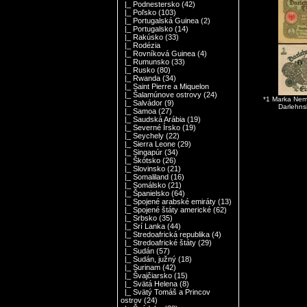
|_ Podnestersko
(42)
|_ Poľsko
(103)
|_ Portugalská Guinea
(2)
|_ Portugalsko
(14)
|_ Rakúsko
(33)
|_ Rodézia
|_ Rovníková Guinea
(4)
|_ Rumunsko
(33)
|_ Rusko
(80)
|_ Rwanda
(34)
|_ Saint Pierre a Miquelon
|_ Šalamúnove ostrovy
(24)
*1 Marka Nem
|_ Salvádor
(9)
Darlehns
|_ Samoa
(27)
|_ Saudská Arábia
(19)
|_ Severné Írsko
(19)
|_ Seychely
(22)
|_ Sierra Leone
(29)
|_ Singapúr
(34)
|_ Škótsko
(26)
|_ Slovinsko
(21)
|_ Somaliland
(16)
|_ Somálsko
(21)
|_ Španielsko
(64)
|_ Spojené arabské emiráty
(13)
|_ Spojené štáty americké
(62)
|_ Srbsko
(35)
|_ Srí Lanka
(44)
|_ Stredoafrická republika
(4)
|_ Stredoafrické štáty
(29)
|_ Sudán
(57)
|_ Sudán, južný
(18)
|_ Surinam
(42)
|_ Švajčiarsko
(15)
|_ Svätá Helena
(8)
|_ Svätý Tomáš a Princov
ostrov
(24)