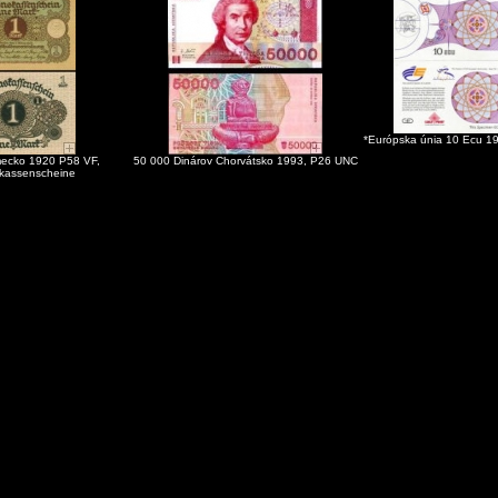
*Európska únia 10 Ecu 19
ecko 1920 P58 VF,
50 000 Dinárov Chorvátsko 1993, P26 UNC
kassenscheine