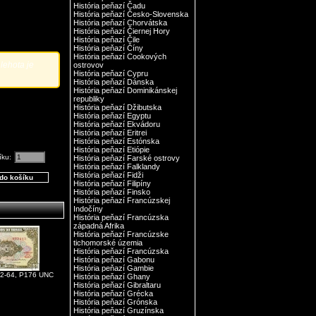
História peňazí Čadu
História peňazí Česko-Slovenska
História peňazí Chorvátska
História peňazí Čiernej Hory
História peňazí Čile
História peňazí Číny
História peňazí Cookových
lehota je
ostrovov
História peňazí Cypru
História peňazí Dánska
História peňazí Dominikánskej
republiky
História peňazí Džibutska
História peňazí Egyptu
História peňazí Ekvádoru
História peňazí Eritrei
História peňazí Estónska
História peňazí Etiópie
íku:
História peňazí Farské ostrovy
História peňazí Falklandy
História peňazí Fidži
História peňazí Filipíny
História peňazí Finsko
História peňazí Francúzskej
Indočíny
História peňazí Francúzska
západná Afrika
História peňazí Francúzske
tichomorské územia
História peňazí Francúzska
História peňazí Gabonu
História peňazí Gambie
962-64, P176 UNC
História peňazí Ghany
História peňazí Gibraltaru
História peňazí Grécka
História peňazí Grónska
História peňazí Gruzínska