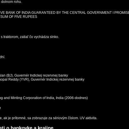
 dolnom rohu.
RVE BANK OF INDIA GUARANTEED BY THE CENTRAL GOVERNMENT I PROMISE
SUM OF FIVE RUPEES
 s traktorom, zatiaľ čo vychádza slnko.
hí.
lan (BJ), Guvernér Indickej rezervnej banky
gopal Reddy (YVR), Guvernér Indickej rezervnej banky
ing and Minting Corporation of India, India (2006-dodnes)
e
, ak je prítomné, sa zobrazuje za sériovým číslom. UV aktivita.
ti o bankovke a krajine