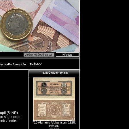
ty podľa fotografie
ZNÁMKY
.::Nový tovar [viac]
pií (5 INR).
o s traktorom
ok z Indie.
*10 Afghanis Afghanistan 1928,
P9b AU