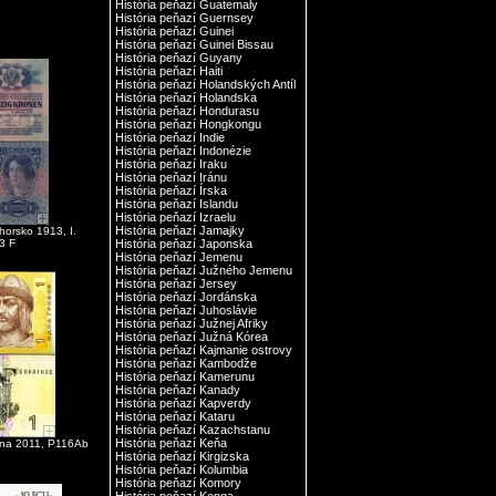
História peňazí Guatemaly
História peňazí Guernsey
História peňazí Guinei
História peňazí Guinei Bissau
História peňazí Guyany
História peňazí Haiti
História peňazí Holandských Antíl
História peňazí Holandska
História peňazí Hondurasu
História peňazí Hongkongu
História peňazí Indie
História peňazí Indonézie
História peňazí Iraku
História peňazí Iránu
História peňazí Írska
História peňazí Islandu
História peňazí Izraelu
História peňazí Jamajky
orsko 1913, I.
3 F
História peňazí Japonska
História peňazí Jemenu
História peňazí Južného Jemenu
História peňazí Jersey
História peňazí Jordánska
História peňazí Juhoslávie
História peňazí Južnej Afriky
História peňazí Južná Kórea
História peňazí Kajmanie ostrovy
História peňazí Kambodže
História peňazí Kamerunu
História peňazí Kanady
História peňazí Kapverdy
História peňazí Kataru
História peňazí Kazachstanu
História peňazí Keňa
jina 2011, P116Ab
História peňazí Kirgizska
História peňazí Kolumbia
História peňazí Komory