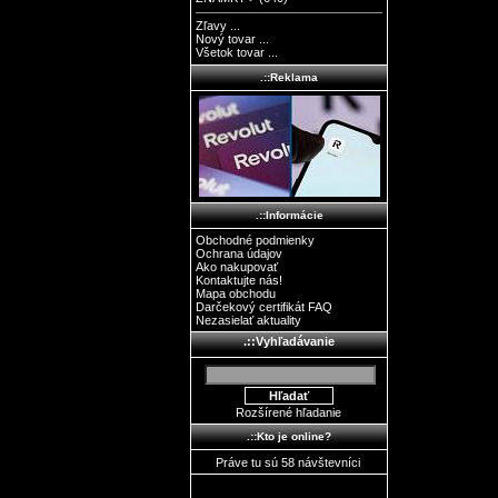
Zľavy ...
Nový tovar ...
Všetok tovar ...
.::Reklama
.::Informácie
Obchodné podmienky
Ochrana údajov
Ako nakupovať
Kontaktujte nás!
Mapa obchodu
Darčekový certifikát FAQ
Nezasielať aktuality
.::Vyhľadávanie
Rozšírené hľadanie
.::Kto je online?
Práve tu sú 58 návštevníci