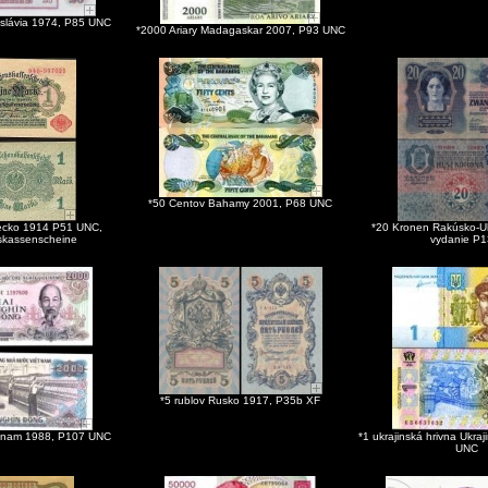
oslávia 1974, P85 UNC
*2000 Ariary Madagaskar 2007, P93 UNC
*50 Centov Bahamy 2001, P68 UNC
ecko 1914 P51 UNC,
*20 Kronen Rakúsko-Uh
skassenscheine
vydanie P1
*5 rublov Rusko 1917, P35b XF
tnam 1988, P107 UNC
*1 ukrajinská hrivna Ukra
UNC