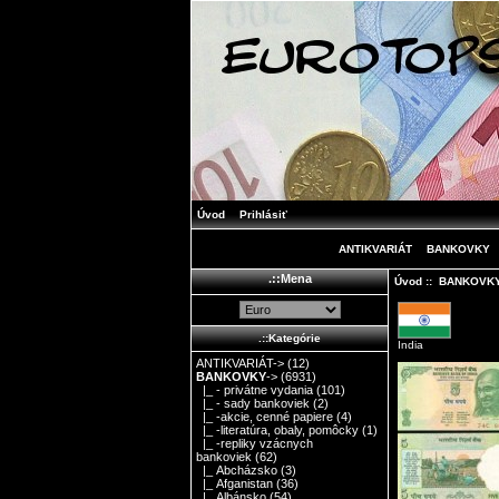
Úvod
Prihlásiť
ANTIKVARIÁT
BANKOVKY
.::Mena
Úvod
::
BANKOVK
.::Kategórie
India
ANTIKVARIÁT->
(12)
BANKOVKY
->
(6931)
|_ - privátne vydania
(101)
|_ - sady bankoviek
(2)
|_ -akcie, cenné papiere
(4)
|_ -literatúra, obaly, pomôcky
(1)
|_ -repliky vzácnych
bankoviek
(62)
|_ Abcházsko
(3)
|_ Afganistan
(36)
|_ Albánsko
(54)