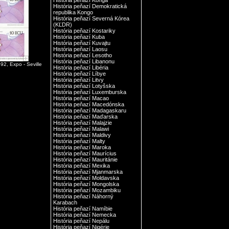
História peňazí Konga
História peňazí Demokratická
republika Kongo
História peňazí Severná Kórea
(KĽDR)
História peňazí Kostariky
História peňazí Kuba
História peňazí Kuvajtu
História peňazí Laosu
História peňazí Lesotho
História peňazí Libanonu
92, Expo - Seville
História peňazí Libéria
História peňazí Líbye
História peňazí Litvy
História peňazí Lotyšska
História peňazí Luxemburska
História peňazí Macao
História peňazí Macedónska
História peňazí Madagaskaru
História peňazí Maďarska
História peňazí Malajzie
História peňazí Malawi
História peňazí Maldivy
História peňazí Malty
História peňazí Maroka
História peňazí Maurícius
História peňazí Mauritánie
História peňazí Mexika
História peňazí Mjanmarska
História peňazí Moldavska
História peňazí Mongolska
História peňazí Mozambiku
História peňazí Náhorný
Karabach
História peňazí Namíbie
História peňazí Nemecka
História peňazí Nepálu
História peňazí Nigérie