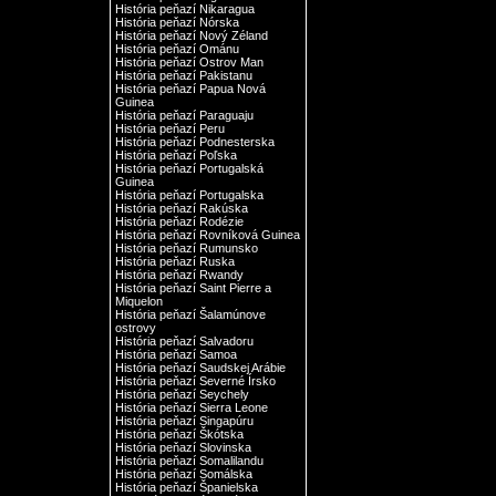
História peňazí Nikaragua
História peňazí Nórska
História peňazí Nový Zéland
História peňazí Ománu
História peňazí Ostrov Man
História peňazí Pakistanu
História peňazí Papua Nová
Guinea
História peňazí Paraguaju
História peňazí Peru
História peňazí Podnesterska
História peňazí Poľska
História peňazí Portugalská
Guinea
História peňazí Portugalska
História peňazí Rakúska
História peňazí Rodézie
História peňazí Rovníková Guinea
História peňazí Rumunsko
História peňazí Ruska
História peňazí Rwandy
História peňazí Saint Pierre a
Miquelon
História peňazí Šalamúnove
ostrovy
História peňazí Salvadoru
História peňazí Samoa
História peňazí Saudskej Arábie
História peňazí Severné Írsko
História peňazí Seychely
História peňazí Sierra Leone
História peňazí Singapúru
História peňazí Škótska
História peňazí Slovinska
História peňazí Somalilandu
História peňazí Somálska
História peňazí Španielska