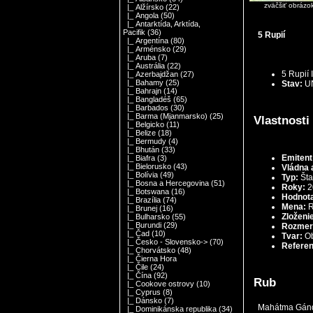
zväčšiť obrázo
|_ Alžírsko
(22)
|_ Angola
(50)
|_ Antarktída, Arktída,
Pacifik
(36)
5 Rupií
|_ Argentína
(80)
|_ Arménsko
(29)
|_ Aruba
(7)
|_ Austrália
(22)
5 Rupií
|_ Azerbajdžan
(27)
|_ Bahamy
(25)
Stav:
UN
|_ Bahrajn
(14)
|_ Bangladéš
(65)
|_ Barbados
(30)
|_ Barma (Mjanmarsko)
(25)
Vlastnosti
|_ Belgicko
(11)
|_ Belize
(18)
|_ Bermudy
(4)
|_ Bhután
(33)
Emitent
|_ Biafra
(3)
|_ Bielorusko
(43)
Vládna a
|_ Bolívia
(49)
Typ:
Šta
|_ Bosna a Hercegovina
(51)
Roky:
2
|_ Botswana
(16)
Hodnot
|_ Brazília
(74)
Mena:
R
|_ Brunej
(16)
Zloženi
|_ Bulharsko
(55)
|_ Burundi
(29)
Rozmer
|_ Čad
(10)
Tvar:
Ob
|_ Česko - Slovensko->
(70)
Referen
|_ Chorvátsko
(48)
|_ Čierna Hora
|_ Čile
(24)
|_ Čína
(92)
Rub
|_ Cookove ostrovy
(10)
|_ Cyprus
(8)
|_ Dánsko
(7)
Mahátma Gándh
|_ Dominikánska republika
(34)