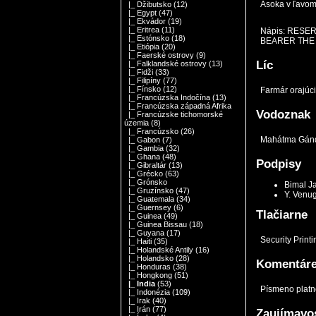
Asoka v ľavom
|_ Džibutsko
(12)
|_ Egypt
(47)
|_ Ekvádor
(19)
|_ Eritrea
(11)
Nápis: RESE
|_ Estónsko
(18)
BEARER THE 
|_ Etiópia
(20)
|_ Faerské ostrovy
(9)
Líc
|_ Falklandské ostrovy
(13)
|_ Fidži
(33)
|_ Filipíny
(77)
|_ Fínsko
(12)
Farmár orajúci
|_ Francúzska Indočína
(13)
|_ Francúzska západná Afrika
Vodoznak
|_ Francúzske tichomorské
územia
(8)
|_ Francúzsko
(26)
Mahátma Gánd
|_ Gabon
(7)
|_ Gambia
(32)
|_ Ghana
(48)
Podpisy
|_ Gibraltár
(13)
|_ Grécko
(63)
|_ Grónsko
Bimal Ja
|_ Gruzínsko
(47)
Y. Venu
|_ Guatemala
(34)
|_ Guernsey
(6)
Tlačiarne
|_ Guinea
(49)
|_ Guinea Bissau
(18)
|_ Guyana
(17)
Security Print
|_ Haiti
(35)
|_ Holandské Antily
(16)
|_ Holandsko
(28)
Komentár
|_ Honduras
(38)
|_ Hongkong
(51)
|_ India
(53)
Písmeno platne
|_ Indonézia
(109)
|_ Irak
(40)
|_ Irán
(77)
Zaujímavos