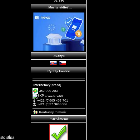
81.99€
.::Musíte vidieť ...
.::Jazyk
Rýchly kontakt
Internetový predaj
352-999-203
scareface68
+421 (0)905 407 701
+421 (0)37 3968686
Kontaktný formulár
.::Oznámenie
sto stĺpa