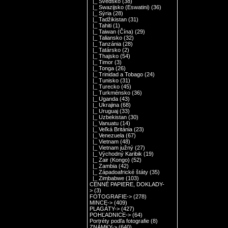
|_ Švédsko
(38)
|_ Swazijsko (Eswatini)
(36)
|_ Sýria
(28)
|_ Tadžikistan
(31)
|_ Tahiti
(1)
|_ Taiwan (Čína)
(29)
|_ Taliansko
(32)
|_ Tanzánia
(28)
|_ Tatársko
(2)
|_ Thajsko
(54)
|_ Timor
(3)
|_ Tonga
(26)
|_ Trinidad a Tobago
(24)
|_ Tunisko
(31)
|_ Turecko
(45)
|_ Turkménsko
(36)
|_ Uganda
(43)
|_ Ukrajina
(68)
|_ Uruguaj
(33)
|_ Uzbekistan
(30)
|_ Vanuatu
(14)
|_ Veľká Británia
(23)
|_ Venezuela
(67)
|_ Vietnam
(48)
|_ Vietnam južný
(27)
|_ Východný Karibik
(19)
|_ Zair (Kongo)
(52)
|_ Zambia
(42)
|_ Západoafrické štáty
(35)
|_ Zimbabwe
(103)
CENNÉ PAPIERE, DOKLADY-
>
(3)
FOTOGRAFIE->
(278)
MINCE->
(409)
PLAGÁTY->
(427)
POHĽADNICE->
(64)
Portréty podľa fotografie
(8)
ZNÁMKY->
(640)