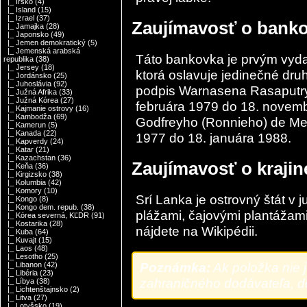
|_ Írsko
(4)
|_ Island
(15)
|_ Izrael
(37)
Zaujímavosť o bank
|_ Jamajka
(28)
|_ Japonsko
(49)
|_ Jemen demokratický
(5)
|_ Jemenská arabská
Táto bankovka je prvým vyd
republika
(38)
|_ Jersey
(18)
ktorá oslavuje jedinečné dru
|_ Jordánsko
(25)
|_ Juhoslávia
(92)
podpis Warnasena Rasaputry,
|_ Južná Afrika
(33)
|_ Južná Kórea
(27)
februára 1979 do 18. novem
|_ Kajmanie ostrovy
(16)
|_ Kambodža
(69)
Godfreyho (Ronnieho) de Mela,
|_ Kamerun
(5)
|_ Kanada
(22)
1977 do 18. januára 1988.
|_ Kapverdy
(24)
|_ Katar
(21)
|_ Kazachstan
(36)
Zaujímavosť o kraji
|_ Keňa
(36)
|_ Kirgizsko
(38)
|_ Kolumbia
(42)
|_ Komory
(10)
Srí Lanka je ostrovný štát v 
|_ Kongo
(8)
|_ Kongo dem. repub.
(38)
plážami, čajovými plantážami
|_ Kórea severná, KĽDR
(91)
|_ Kostarika
(28)
nájdete na
Wikipédii
.
|_ Kuba
(64)
|_ Kuvajt
(15)
|_ Laos
(48)
|_ Lesotho
(25)
Poznámka:
Ak položka nie 
|_ Libanon
(42)
|_ Libéria
(23)
zahraničného dodávateľa, do
|_ Líbya
(38)
|_ Lichtenštajnsko
(2)
|_ Litva
(27)
|_ Lotyšsko
(19)