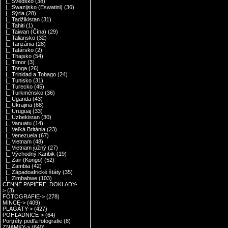
|_ Švédsko
(38)
|_ Swazijsko (Eswatini)
(36)
|_ Sýria
(28)
|_ Tadžikistan
(31)
|_ Tahiti
(1)
|_ Taiwan (Čína)
(29)
|_ Taliansko
(32)
|_ Tanzánia
(28)
|_ Tatársko
(2)
|_ Thajsko
(54)
|_ Timor
(3)
|_ Tonga
(26)
|_ Trinidad a Tobago
(24)
|_ Tunisko
(31)
|_ Turecko
(45)
|_ Turkménsko
(36)
|_ Uganda
(43)
|_ Ukrajina
(68)
|_ Uruguaj
(33)
|_ Uzbekistan
(30)
|_ Vanuatu
(14)
|_ Veľká Británia
(23)
|_ Venezuela
(67)
|_ Vietnam
(48)
|_ Vietnam južný
(27)
|_ Východný Karibik
(19)
|_ Zair (Kongo)
(52)
|_ Zambia
(42)
|_ Západoafrické štáty
(35)
|_ Zimbabwe
(103)
CENNÉ PAPIERE, DOKLADY-
>
(3)
FOTOGRAFIE->
(278)
MINCE->
(409)
PLAGÁTY->
(427)
POHĽADNICE->
(64)
Portréty podľa fotografie
(8)
ZNÁMKY->
(640)