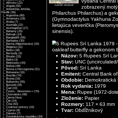
vydaná Central B
|_ Alžírsko
(22)
zväčšiť obrázok
zobrazený motýľ 
|_ Angola
(50)
|_ Antarktída, Arktída,
Philarchus Philarchus) a gek
Pacifik
(36)
|_ Argentína
(80)
(Gymnodactylus Yakhuna Zon
|_ Arménsko
(29)
|_ Aruba
(7)
lietajúca veverička (Pteromys
|_ Austrália
(22)
|_ Azerbajdžan
(27)
sinensis).
|_ Bahamy
(25)
|_ Bahrajn
(14)
|_ Bangladéš
(65)
|_ Barbados
(30)
|_ Barma (Mjanmarsko)
(25)
|_ Belgicko
(11)
|_ Belize
(18)
|_ Bermudy
(4)
Názov:
5 Rupees Srí La
|_ Bhután
(33)
|_ Biafra
(3)
Stav:
UNC (uncirculated/
|_ Bielorusko
(43)
|_ Bolívia
(49)
Pôvod:
Srí Lanka
|_ Bosna a Hercegovina
(51)
|_ Botswana
(16)
Emitent:
Central Bank o
|_ Brazília
(74)
Obdobie:
Demokratická s
|_ Brunej
(16)
|_ Bulharsko
(55)
Rok vydania:
1979
|_ Burundi
(29)
|_ Čad
(10)
Mena:
Rupee (1972-dote
|_ Česko - Slovensko->
(70)
|_ Chorvátsko
(48)
Zloženie:
Papier
|_ Čierna Hora
|_ Čile
(24)
Rozmery:
117 × 63 mm
|_ Čína
(92)
|_ Cookove ostrovy
(10)
Tvar:
Obdĺžnikový
|_ Cyprus
(8)
|_ Dánsko
(7)
|_ Dominikánska republika
(34)