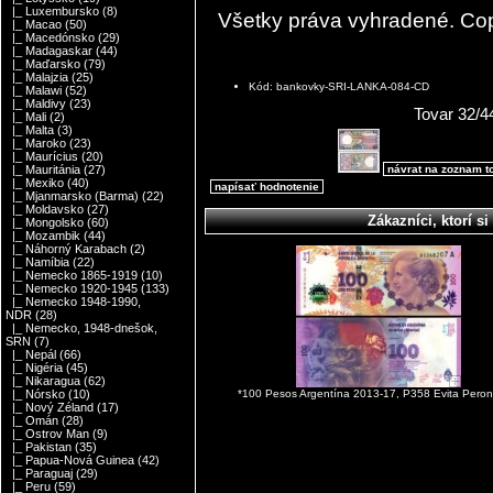
|_ Luxembursko
(8)
Všetky práva vyhradené. Co
|_ Macao
(50)
|_ Macedónsko
(29)
|_ Madagaskar
(44)
|_ Maďarsko
(79)
|_ Malajzia
(25)
Kód: bankovky-SRI-LANKA-084-CD
|_ Malawi
(52)
|_ Maldivy
(23)
Tovar 32/4
|_ Mali
(2)
|_ Malta
(3)
|_ Maroko
(23)
|_ Maurícius
(20)
návrat na zoznam t
|_ Mauritánia
(27)
|_ Mexiko
(40)
napísať hodnotenie
|_ Mjanmarsko (Barma)
(22)
|_ Moldavsko
(27)
Zákazníci, ktorí si 
|_ Mongolsko
(60)
|_ Mozambik
(44)
|_ Náhorný Karabach
(2)
|_ Namíbia
(22)
|_ Nemecko 1865-1919
(10)
|_ Nemecko 1920-1945
(133)
|_ Nemecko 1948-1990,
NDR
(28)
|_ Nemecko, 1948-dnešok,
SRN
(7)
|_ Nepál
(66)
|_ Nigéria
(45)
|_ Nikaragua
(62)
*100 Pesos Argentína 2013-17, P358 Evita Pero
|_ Nórsko
(10)
|_ Nový Zéland
(17)
|_ Omán
(28)
|_ Ostrov Man
(9)
|_ Pakistan
(35)
|_ Papua-Nová Guinea
(42)
|_ Paraguaj
(29)
|_ Peru
(59)