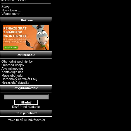
Zľavy ...
Nový tovar ...
Všetok tovar ...
.::Reklama
.::Informácie
Obchodné podmienky
Ochrana údajov
Ako nakupovať
Kontaktujte nás!
Mapa obchodu
Darčekový certifikát FAQ
Nezasielať aktuality
.::Vyhľadávanie
Rozšírené hľadanie
.::Kto je online?
Práve tu sú 41 návštevníci