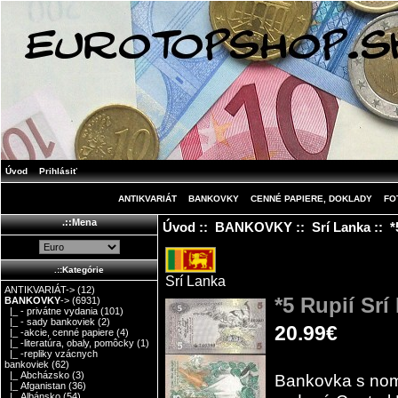
Úvod
Prihlásiť
ANTIKVARIÁT
BANKOVKY
CENNÉ PAPIERE, DOKLADY
FO
.::Mena
Úvod
::
BANKOVKY
::
Srí Lanka
:: *
.::Kategórie
Srí Lanka
ANTIKVARIÁT->
(12)
*5 Rupií Sr
BANKOVKY
->
(6931)
|_ - privátne vydania
(101)
|_ - sady bankoviek
(2)
20.99€
|_ -akcie, cenné papiere
(4)
|_ -literatúra, obaly, pomôcky
(1)
|_ -repliky vzácnych
bankoviek
(62)
|_ Abcházsko
(3)
Bankovka s nom
|_ Afganistan
(36)
|_ Albánsko
(54)