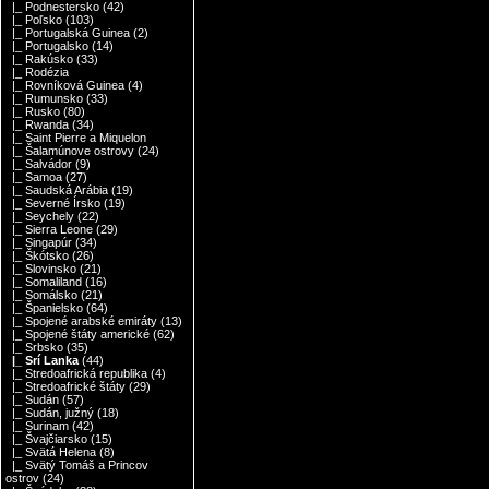
|_ Podnestersko
(42)
|_ Poľsko
(103)
|_ Portugalská Guinea
(2)
|_ Portugalsko
(14)
|_ Rakúsko
(33)
|_ Rodézia
|_ Rovníková Guinea
(4)
|_ Rumunsko
(33)
|_ Rusko
(80)
|_ Rwanda
(34)
|_ Saint Pierre a Miquelon
|_ Šalamúnove ostrovy
(24)
|_ Salvádor
(9)
|_ Samoa
(27)
|_ Saudská Arábia
(19)
|_ Severné Írsko
(19)
|_ Seychely
(22)
|_ Sierra Leone
(29)
|_ Singapúr
(34)
|_ Škótsko
(26)
|_ Slovinsko
(21)
|_ Somaliland
(16)
|_ Somálsko
(21)
|_ Španielsko
(64)
|_ Spojené arabské emiráty
(13)
|_ Spojené štáty americké
(62)
|_ Srbsko
(35)
|_ Srí Lanka
(44)
|_ Stredoafrická republika
(4)
|_ Stredoafrické štáty
(29)
|_ Sudán
(57)
|_ Sudán, južný
(18)
|_ Surinam
(42)
|_ Švajčiarsko
(15)
|_ Svätá Helena
(8)
|_ Svätý Tomáš a Princov
ostrov
(24)