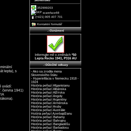
Slovensko
352999203
scareface68
(+421) 905 407 701
Kontaktní formulář
.::Oznámení
Informujte mě o změnách
*50
Lepta Řecko 1941, P316 AU
.::Důležité odkazy
ominální
t lepta), s
- Ako sa zrodila mena
Slovenského štátu
- Hyperinflácia v Nemecku 1918 -
1924
História peňazí Afganistanu
ě uvádí:
História peňazí Albánska
. června 1941)
História peňazí Alžírska
ΊΑ
História peňazí Angoly
zákona).
História peňazí Argentíny
História peňazí Arménska
História peňazí Aruby
História peňazí Austrálie
Hstória peňazí Azerbajdžanu
História peňazí Bahamy
História peňazí Bahrajnu
História peňazí Bangladéšu
História peňazí Barbadosu