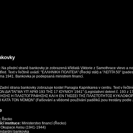
nkovky
:
Na přední straně bankovky je zobrazená křídlatá Viktorie z Samothrace vlevo a n
řed. Text v řečtině uvádí: "ΕΛΛΗΝΙΚΗ ΠΟΛΙΤΕΙΑ" (Řecký stát) a "ΛΕΠΤΑ 50" (padesá
vna 1941. Bankovka je podepsaná ministrem financí.
Zadní strana bankovky zobrazuje kostel Panagia Kapnikarea v centru. Text v řečtin
ΔΙA'ΤΑΓΜΑ ΥΠ' ΑΡΙΘ 193 THΣ 17 IOYNIOY 1941" (Legislativní dekret č. 193 z 17
ΊΗΣΗΣ Η ΠΛΑΣΤΟΓΡΆΦΗΣΗΣ ΚΑΙ Η ΕΝ ΓΝΏΣΕΙ ΤΗΣ ΠΛΑΣΤΌΤΗΤΟΣ ΚΥΚΛΟΦΟΡ
ΚΑΤΆ ΤΟΝ ΝΌΜΩΝ" (Falšování a vědomé používání padělků jsou trestány podle 
e
:
Řecko
cí instituce:
Ministerstvo financí (Řecko)
Okupace Axisu (1941-1944)
ndardní bankovka