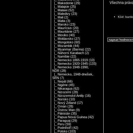
Všechna práv
|_ Makedonie
(29)
|_ Malajsie
(25)
|_ Malawi
(52)
|_ Maledivy
(23)
Kód: bank
|_ Mali
(2)
|_ Malta
(3)
|_ Maroko
(23)
|_ Maurícius
(20)
|_ Mauritánie
(27)
|_ Mexiko
(40)
|_ Moldavsko
(27)
napsat hodnoce
|_ Mongolsko
(60)
|_ Mozambik
(44)
|_ Myanmar (Barma)
(22)
|_ Náhorní Karabach
(2)
|_ Namíbie
(22)
|_ Nemecko 1865-1919
(10)
|_ Nemecko 1920-1945
(133)
|_ Nemecko 1948-1990,
NDR
(28)
|_ Nemecko, 1948-dnešek,
SRN
(7)
|_ Nepál
(66)
|_ Nigérie
(45)
|_ Nikaragua
(62)
|_ Nizozemí
(28)
|_ Nizozemské Antily
(16)
|_ Norsko
(10)
|_ Nový Zéland
(17)
|_ Omán
(28)
|_ Ostrov Man
(9)
|_ Pákistán
(35)
|_ Papua-Nová Guinea
(42)
|_ Paraguaj
(29)
|_ Peru
(59)
|_ Podněstří
(42)
|_ Polsko
(103)