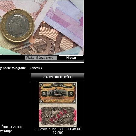
y podle fotografie
ZNÁMKY
.::Nové zboží [více]
v Řecku v roce
*5 Pesos Kuba 1896-97 P48 XF
ezentuje
17.99€