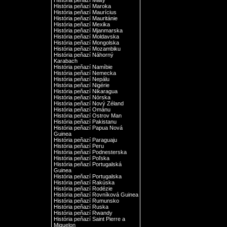
História peňazí Malty
História peňazí Maroka
História peňazí Maurícius
História peňazí Mauritánie
História peňazí Mexika
História peňazí Mjanmarska
História peňazí Moldavska
História peňazí Mongolska
História peňazí Mozambiku
História peňazí Náhorný
Karabach
História peňazí Namíbie
História peňazí Nemecka
História peňazí Nepálu
História peňazí Nigérie
História peňazí Nikaragua
História peňazí Nórska
História peňazí Nový Zéland
História peňazí Ománu
História peňazí Ostrov Man
História peňazí Pakistanu
História peňazí Papua Nová
Guinea
História peňazí Paraguaju
História peňazí Peru
História peňazí Podnesterska
História peňazí Poľska
História peňazí Portugalská
Guinea
História peňazí Portugalska
História peňazí Rakúska
História peňazí Rodézie
História peňazí Rovníková Guinea
História peňazí Rumunsko
História peňazí Ruska
História peňazí Rwandy
História peňazí Saint Pierre a
Miquelon