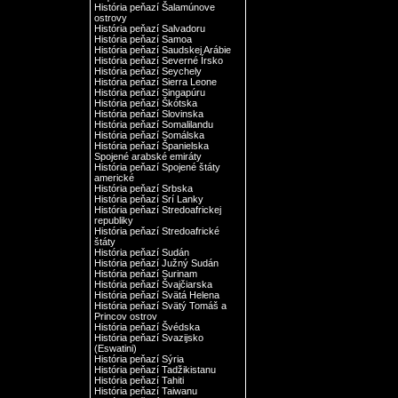
História peňazí Šalamúnove
ostrovy
História peňazí Salvadoru
História peňazí Samoa
História peňazí Saudskej Arábie
História peňazí Severné Írsko
História peňazí Seychely
História peňazí Sierra Leone
História peňazí Singapúru
História peňazí Škótska
História peňazí Slovinska
História peňazí Somalilandu
História peňazí Somálska
História peňazí Španielska
Spojené arabské emiráty
História peňazí Spojené štáty
americké
História peňazí Srbska
História peňazí Srí Lanky
História peňazí Stredoafrickej
republiky
História peňazí Stredoafrické
štáty
História peňazí Sudán
História peňazí Južný Sudán
História peňazí Surinam
História peňazí Švajčiarska
História peňazí Svätá Helena
História peňazí Svätý Tomáš a
Princov ostrov
História peňazí Švédska
História peňazí Svazijsko
(Eswatini)
História peňazí Sýria
História peňazí Tadžikistanu
História peňazí Tahiti
História peňazí Taiwanu