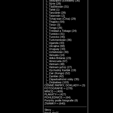
|_ Swazijsko (Eswatini)
(36)
|_ Sýrie
(28)
|_ Tádžikistán
(31)
|_ Tahiti
(1)
|_ Tanzánie
(28)
|_ Tatarstán
(2)
|_ Tchaj-wan (Čína)
(29)
|_ Thajsko
(54)
|_ Timor
(3)
|_ Tonga
(26)
|_ Trinidad a Tobago
(24)
|_ Tunisko
(31)
|_ Turecko
(45)
|_ Turkmenistán
(36)
|_ Uganda
(43)
|_ Ukrajina
(68)
|_ Uruguay
(33)
|_ Uzbekistán
(30)
|_ Vanuatu
(14)
|_ Velká Británie
(23)
|_ Venezuela
(67)
|_ Vietnam
(48)
|_ Vietnam južný
(27)
|_ Východný Karibik
(19)
|_ Zair (Kongo)
(52)
|_ Zambie
(42)
|_ Západoafrické státy
(35)
|_ Zimbabwe
(103)
CENNÉ PAPÍRY, DOKLADY->
(3)
FOTOGRAFIE->
(278)
MINCE->
(409)
PLAKÁTY->
(427)
POHLEDNICE->
(64)
Portréty podle fotografie
(8)
ZNÁMKY->
(640)
Slevy ...
Nové zboží ...