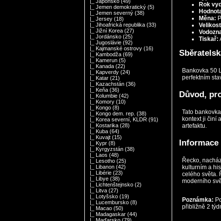
|_ Japonsko
(49)
Rok vyd
|_ Jemen demokratický
(5)
Hodnot
|_ Jemen severný
(38)
Měna:
P
|_ Jersey
(18)
Velikost
|_ Jihoafrická republika
(33)
|_ Jižní Korea
(27)
Vodozn
|_ Jordánsko
(25)
Tiskař:
|_ Jugoslávie
(92)
|_ Kajmanské ostrovy
(16)
Sběratels
|_ Kambodža
(69)
|_ Kamerun
(5)
|_ Kanada
(22)
Bankovka 50 L
|_ Kapverdy
(24)
perfektním sta
|_ Katar
(21)
|_ Kazachstán
(36)
|_ Keňa
(36)
Důvod, pro
|_ Kolumbie
(42)
|_ Komory
(10)
|_ Kongo
(8)
Tato bankovka 
|_ Kongo dem. rep.
(38)
kontext ji čin
|_ Korea severní, KLDR
(91)
artefaktu.
|_ Kostarika
(28)
|_ Kuba
(64)
|_ Kuvajt
(15)
Informace
|_ Kypr
(8)
|_ Kyrgyzstán
(38)
|_ Laos
(48)
Řecko, nacháze
|_ Lesotho
(25)
kulturním a hi
|_ Libanon
(42)
|_ Libérie
(23)
celého světa. 
|_ Libye
(38)
moderního svě
|_ Lichtenštejnsko
(2)
|_ Litva
(27)
|_ Lotyšsko
(19)
Poznámka:
Po
|_ Lucembursko
(8)
přibližně 2 týd
|_ Macao
(50)
|_ Madagaskar
(44)
|_ Maďarsko
(79)