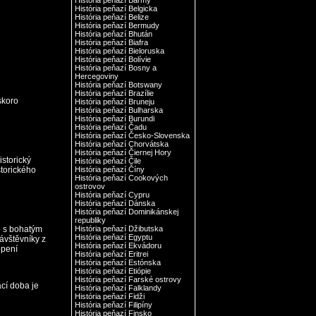
História peňazí Barmy
História peňazí Belgicka
História peňazí Belize
História peňazí Bermudy
História peňazí Bhután
História peňazí Biafra
História peňazí Bieloruska
História peňazí Bolívie
História peňazí Bosny a
Hercegoviny
História peňazí Botswany
História peňazí Brazílie
skoro
História peňazí Bruneju
História peňazí Bulharska
História peňazí Burundi
História peňazí Čadu
História peňazí Česko-Slovenska
História peňazí Chorvátska
História peňazí Čiernej Hory
istorický
História peňazí Čile
storického
História peňazí Číny
História peňazí Cookových
ostrovov
História peňazí Cypru
História peňazí Dánska
História peňazí Dominikánskej
republiky
e s bohatým
História peňazí Džibutska
História peňazí Egyptu
návštěvníky z
História peňazí Ekvádoru
opení
História peňazí Eritrei
História peňazí Estónska
História peňazí Etiópie
História peňazí Farské ostrovy
cí doba je
História peňazí Falklandy
História peňazí Fidži
História peňazí Filipíny
História peňazí Finsko