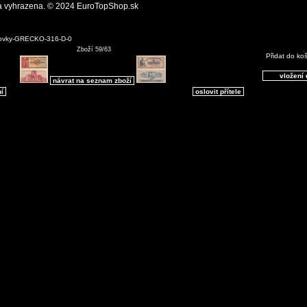
a vyhrazena. © 2024 EuroTopShop.sk
ovky-GRECKO-316-D-0
Zboží 59/63
Přidat do ko
návrat na seznam zboží
ní
oslovit přítele