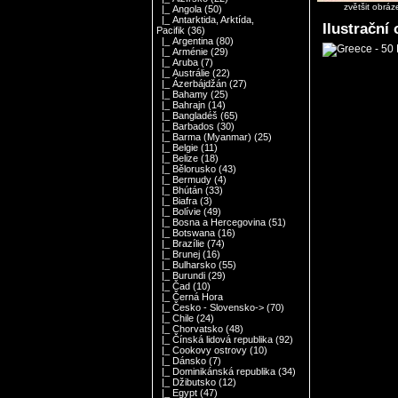
zvětšit obráz
|_ Angola
(50)
|_ Antarktida, Arktída,
Ilustrační
Pacifik
(36)
|_ Argentina
(80)
|_ Arménie
(29)
|_ Aruba
(7)
|_ Austrálie
(22)
|_ Ázerbájdžán
(27)
|_ Bahamy
(25)
|_ Bahrajn
(14)
|_ Bangladéš
(65)
|_ Barbados
(30)
|_ Barma (Myanmar)
(25)
|_ Belgie
(11)
|_ Belize
(18)
|_ Bělorusko
(43)
|_ Bermudy
(4)
|_ Bhútán
(33)
|_ Biafra
(3)
|_ Bolívie
(49)
|_ Bosna a Hercegovina
(51)
|_ Botswana
(16)
|_ Brazílie
(74)
|_ Brunej
(16)
|_ Bulharsko
(55)
|_ Burundi
(29)
|_ Čad
(10)
|_ Černá Hora
|_ Česko - Slovensko->
(70)
|_ Chile
(24)
|_ Chorvatsko
(48)
|_ Čínská lidová republika
(92)
|_ Cookovy ostrovy
(10)
|_ Dánsko
(7)
|_ Dominikánská republika
(34)
|_ Džibutsko
(12)
|_ Egypt
(47)