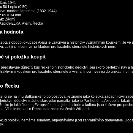
ání:
1941
a:
50 Lepta (0.50)
rvní moderní drachma (1832-1944)
:
69 × 34 mm
ak:
Žádný
Aspioti-ELKA, Atény, Řecko
ká hodnota
epta z období okupace Axisu je vzácným a historicky významným kouskem. Je ve 
vu, což ji činí cenným příkladem pro každého sběratele historických měn.
č si položku koupit
představuje důležitý kus řeckého historického dědictví. Její skoro perfektní stav a h
í atraktivním kouskem pro každého sběratele a významnou investicí do unikátního hi
 o Řecku
jící se na jihu Balkánského poloostrova, je známé jako kolébka západní civilizac
storickým dědictvím. Jeho starověké památky, jako je Parthenón a Akropolis, lákají 
Řecko je také členem Evropské unie a jeho historie a kultura jsou klíčové pro poch
ta. Více informací o Řecku naleznete na
české Wikipedii
.
kud položku nemáme skladem, objednáváme ji od zahraničního dodavatele. Doda
ny.