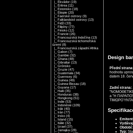
|_ Ekvádor
(19)
|_ Eritrea
(11)
|_ Estonsko
(18)
|_ Etiopie
(20)
|_ Faerské ostrovy
(9)
|_ Falklandské ostrovy
(13)
|_ Fidži
(33)
|_ Filipíny
(77)
|_ Finsko
(12)
|_ Francie
(26)
|_ Francouzská Indočína
(13)
|_ Francouzská tichomořská
území
(8)
|_ Francouzská západní Afrika
|_ Gabon
(7)
|_ Gambie
(32)
Design ba
|_ Ghana
(48)
|_ Gibraltar
(13)
|_ Grónsko
Přední strana
|_ Gruzie
(47)
hodnota uprost
|_ Guatemala
(34)
datem 18. čer
|_ Guernsey
(6)
|_ Guinea
(49)
|_ Guinea-Bissau
(18)
Zadní strana:
|_ Guyana
(17)
|_ Haiti
(35)
"ΝΟΜΟΘΕΤΙΚΏΝ 
|_ Honduras
(38)
a "Η ΠΑΡΑΠΟ
|_ Hongkong
(51)
ΤΙΜΩΡΟΎΝΤΑΙ 
|_ Indie
(53)
|_ Indonésie
(109)
|_ Irák
(40)
Specifikac
|_ Irán
(77)
|_ Irsko
(4)
Emitent
|_ Island
(15)
Vydávají
|_ Itálie
(32)
|_ Izrael
(37)
Období:
|_ Jamajka
(28)
Typ:
Sta