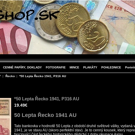
CENNÉ PAPÍRY, DOKLADY
FOTOGRAFIE
MINCE
PLAKÁTY
POHLEDNICE
Portrét
Y
::
Řecko
:: *50 Lepta Řecko 1941, P316 AU
*50 Lepta Řecko 1941, P316 AU
19.49€
50 Lepta Řecko 1941 AU
Tato bankovka v hodnotě 50 Lepta z období druhé světové války, vydaná 
1941, je ve stavu AU (skoro perfektní stav). Je to cenný kousek, který repr
fascinující část řeckého historického dědictví z doby okupace Axisu.