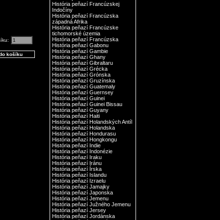
História peňazí Francúzskej
Indočíny
História peňazí Francúzska
západná Afrika
História peňazí Francúzske
tichomorské územia
História peňazí Francúzska
šíku:
História peňazí Gabonu
História peňazí Gambie
História peňazí Ghany
História peňazí Gibraltaru
História peňazí Grécka
História peňazí Grónska
História peňazí Gruzínska
História peňazí Guatemaly
História peňazí Guernsey
História peňazí Guinei
História peňazí Guinei Bissau
História peňazí Guyany
História peňazí Haiti
História peňazí Holandských Antíl
História peňazí Holandska
História peňazí Hondurasu
História peňazí Hongkongu
História peňazí Indie
História peňazí Indonézie
História peňazí Iraku
História peňazí Iránu
História peňazí Írska
História peňazí Islandu
História peňazí Izraelu
História peňazí Jamajky
História peňazí Japonska
História peňazí Jemenu
História peňazí Južného Jemenu
História peňazí Jersey
História peňazí Jordánska