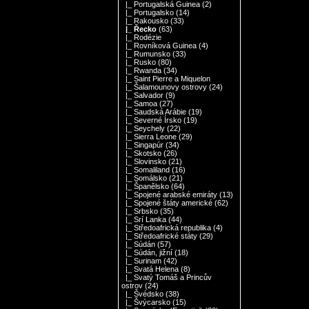
|_ Portugalská Guinea
(2)
|_ Portugalsko
(14)
|_ Rakousko
(33)
|_ Řecko
(63)
|_ Rodézie
|_ Rovníková Guinea
(4)
|_ Rumunsko
(33)
|_ Rusko
(80)
|_ Rwanda
(34)
|_ Saint Pierre a Miquelon
|_ Šalamounovy ostrovy
(24)
|_ Salvador
(9)
|_ Samoa
(27)
|_ Saudská Arábie
(19)
|_ Severné Írsko
(19)
|_ Seychely
(22)
|_ Sierra Leone
(29)
|_ Singapúr
(34)
|_ Skotsko
(26)
|_ Slovinsko
(21)
|_ Somaliland
(16)
|_ Somálsko
(21)
|_ Španělsko
(64)
|_ Spojené arabské emiráty
(13)
|_ Spojené štáty americké
(62)
|_ Srbsko
(35)
|_ Srí Lanka
(44)
|_ Středoafrická republika
(4)
|_ Středoafrické státy
(29)
|_ Súdán
(57)
|_ Súdán, jižní
(18)
|_ Surinam
(42)
|_ Svatá Helena
(8)
|_ Svatý Tomáš a Princův
ostrov
(24)
|_ Švédsko
(38)
|_ Švýcarsko
(15)