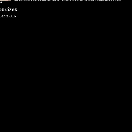
ek
 obrázek