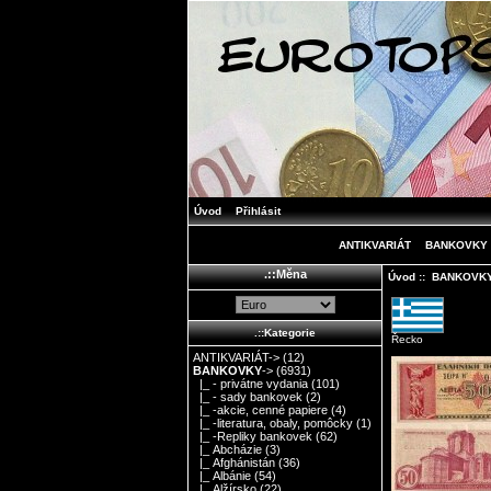
Úvod
Přihlásit
ANTIKVARIÁT
BANKOVKY
.::Měna
Úvod
::
BANKOVK
.::Kategorie
Řecko
ANTIKVARIÁT->
(12)
BANKOVKY
->
(6931)
|_ - privátne vydania
(101)
|_ - sady bankovek
(2)
|_ -akcie, cenné papiere
(4)
|_ -literatura, obaly, pomôcky
(1)
|_ -Repliky bankovek
(62)
|_ Abcházie
(3)
|_ Afghánistán
(36)
|_ Albánie
(54)
|_ Alžírsko
(22)