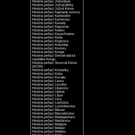
História peňazí Juhoslávie
História peňazí Južnej Afriky
História peňazí Južná Kórea
História peňazí Kajmanie ostrovy
História peňazí Kambodže
História peňazí Kamerunu
História peňazí Kanady
História peňazí Kapverdy
História peňazí Kataru
História peňazí Kazachstanu
História peňazí Keňa
História peňazí Kirgizska
História peňazí Kolumbia
História peňazí Komory
História peňazí Konga
História peňazí Demokratická
republika Kongo
História peňazí Severná Kórea
(KĽDR)
História peňazí Kostariky
História peňazí Kuba
História peňazí Kuvajtu
História peňazí Laosu
História peňazí Lesotho
História peňazí Libanonu
História peňazí Libéria
História peňazí Líbye
História peňazí Litvy
História peňazí Lotyšska
História peňazí Luxemburska
História peňazí Macao
História peňazí Macedónska
História peňazí Madagaskaru
História peňazí Maďarska
História peňazí Malajzie
História peňazí Malawi
História peňazí Maldivy