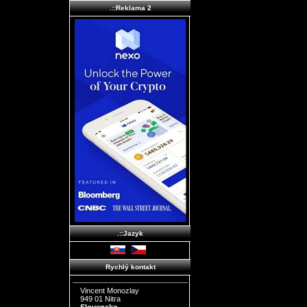
.::Reklama 2
.::Jazyk
Rychlý kontakt
Vincent Monozlay
949 01 Nitra