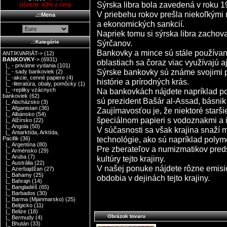
Sýrska libra bola zavedená v roku 
Ušetríte: 63% z ceny
V priebehu rokov prešla niekoľkými
.::Mena
a ekonomických sankcií.
Napriek tomu si sýrska libra zachov
Sýrčanov.
.::Kategórie
Bankovky a mince sú stále používané
ANTIKVARIÁT->
(12)
BANKOVKY
->
(6931)
oblastiach sa čoraz viac využívajú a
|_ - privátne vydania
(101)
Sýrske bankovky sú známe svojimi pe
|_ - sady bankoviek
(2)
|_ -akcie, cenné papiere
(4)
histórie a prírodných krás.
|_ -literatúra, obaly, pomôcky
(1)
Na bankovkách nájdete napríklad por
|_ -repliky vzácnych
bankoviek
(62)
sú prezident Bašár al-Assad, básnik 
|_ Abcházsko
(3)
|_ Afganistan
(36)
Zaujímavosťou je, že niektoré starši
|_ Albánsko
(54)
špeciálnom papieri s vodoznakmi a 
|_ Alžírsko
(22)
|_ Angola
(50)
V súčasnosti sa však krajina snaží
|_ Antarktída, Arktída,
technológie, ako sú napríklad poly
Pacifik
(36)
|_ Argentína
(80)
Pre zberateľov a numizmatikov pred
|_ Arménsko
(29)
|_ Aruba
(7)
kultúry tejto krajiny.
|_ Austrália
(22)
V našej ponuke nájdete rôzne emisi
|_ Azerbajdžan
(27)
|_ Bahamy
(25)
obdobia v dejinách tejto krajiny.
|_ Bahrajn
(14)
|_ Bangladéš
(65)
|_ Barbados
(30)
|_ Barma (Mjanmarsko)
(25)
|_ Belgicko
(11)
|_ Belize
(18)
Obrázok tovaru
|_ Bermudy
(4)
|_ Bhután
(33)