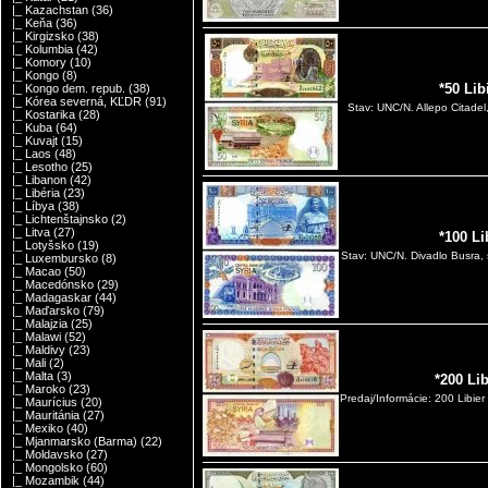
|_ Kazachstan
(36)
|_ Keňa
(36)
|_ Kirgizsko
(38)
|_ Kolumbia
(42)
|_ Komory
(10)
|_ Kongo
(8)
*50 Lib
|_ Kongo dem. repub.
(38)
|_ Kórea severná, KĽDR
(91)
Stav: UNC/N. Allepo Citadel
|_ Kostarika
(28)
|_ Kuba
(64)
|_ Kuvajt
(15)
|_ Laos
(48)
|_ Lesotho
(25)
|_ Libanon
(42)
|_ Libéria
(23)
|_ Líbya
(38)
|_ Lichtenštajnsko
(2)
|_ Litva
(27)
*100 Li
|_ Lotyšsko
(19)
Stav: UNC/N. Divadlo Busra, 
|_ Luxembursko
(8)
|_ Macao
(50)
|_ Macedónsko
(29)
|_ Madagaskar
(44)
|_ Maďarsko
(79)
|_ Malajzia
(25)
|_ Malawi
(52)
|_ Maldivy
(23)
|_ Mali
(2)
|_ Malta
(3)
*200 Li
|_ Maroko
(23)
Predaj/Informácie: 200 Libie
|_ Maurícius
(20)
|_ Mauritánia
(27)
|_ Mexiko
(40)
|_ Mjanmarsko (Barma)
(22)
|_ Moldavsko
(27)
|_ Mongolsko
(60)
|_ Mozambik
(44)