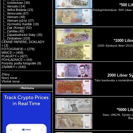
|_ Uzbekistan
(30)
*500 Li
|_ Vanuatu
(14)
|_ Veľká Británia
(23)
Predaj/Informácie: 500 Libie
|_ Venezuela
(67)
|_ Vietnam
(48)
|_ Vietnam južný
(27)
|_ Východný Karibik
(19)
|_ Zair (Kongo)
(52)
|_ Zambia
(42)
|_ Západoafrické štáty
(35)
|_ Zimbabwe
(103)
*1000 Libi
CENNÉ PAPIERE, DOKLADY-
>
(3)
1000 Sýrskych libier 201
FOTOGRAFIE->
(278)
MINCE->
(409)
PLAGÁTY->
(427)
POHĽADNICE->
(64)
Portréty podľa fotografie
(8)
ZNÁMKY->
(640)
Zľavy ...
2000 Libier S
Nový tovar ...
Táto bankovka s nominálnou 
Všetok tovar ...
.::Reklama
*5000 Li
Stav: UNC/N. Sýrsky vo
Baa