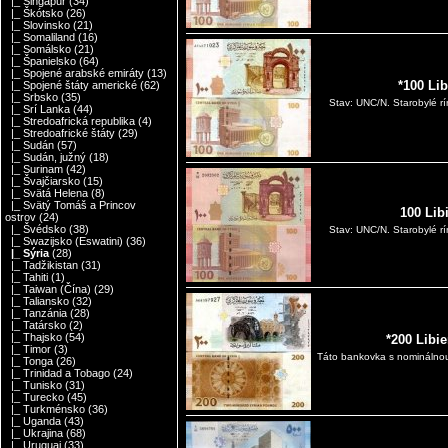
|_ Singapúr
(34)
|_ Škótsko
(26)
|_ Slovinsko
(21)
|_ Somaliland
(16)
|_ Somálsko
(21)
|_ Španielsko
(64)
|_ Spojené arabské emiráty
(13)
*100 Li
|_ Spojené štáty americké
(62)
|_ Srbsko
(35)
Stav: UNC/N. Starobylé r
|_ Srí Lanka
(44)
|_ Stredoafrická republika
(4)
|_ Stredoafrické štáty
(29)
|_ Sudán
(57)
|_ Sudán, južný
(18)
|_ Surinam
(42)
|_ Švajčiarsko
(15)
|_ Svätá Helena
(8)
|_ Svätý Tomáš a Princov
100 Lib
ostrov
(24)
|_ Švédsko
(38)
Stav: UNC/N. Starobylé r
|_ Swazijsko (Eswatini)
(36)
|_ Sýria
(28)
|_ Tadžikistan
(31)
|_ Tahiti
(1)
|_ Taiwan (Čína)
(29)
|_ Taliansko
(32)
|_ Tanzánia
(28)
|_ Tatársko
(2)
|_ Thajsko
(54)
*200 Libi
|_ Timor
(3)
Táto bankovka s nominálnou 
|_ Tonga
(26)
|_ Trinidad a Tobago
(24)
|_ Tunisko
(31)
|_ Turecko
(45)
|_ Turkménsko
(36)
|_ Uganda
(43)
|_ Ukrajina
(68)
|_ Uruguaj
(33)