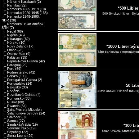
|_ Náhorný Karabach
(2)
|_ Namíbia
(22)
*500 Libier
|_ Nemecko 1865-1919
(10)
|_ Nemecko 1920-1945
(133)
500 Sýrskych libier - Sý
|_ Nemecko 1948-1990,
NDR
(28)
|_ Nemecko, 1948-dnešok,
SRN
(7)
|_ Nepál
(66)
|_ Nigéria
(45)
|_ Nikaragua
(62)
|_ Nórsko
(10)
*1000 Libier Sýr
|_ Nový Zéland
(17)
|_ Omán
(28)
Táto bankovka s nominálnou h
|_ Ostrov Man
(9)
|_ Pakistan
(35)
|_ Papua-Nová Guinea
(42)
|_ Paraguaj
(29)
|_ Peru
(59)
|_ Podnestersko
(42)
|_ Poľsko
(103)
|_ Portugalská Guinea
(2)
|_ Portugalsko
(14)
50 Lib
|_ Rakúsko
(33)
|_ Rodézia
Stav: UNC/N. Hlinené tabuľky
|_ Rovníková Guinea
(4)
|_ Rumunsko
(33)
|_ Rusko
(80)
|_ Rwanda
(34)
|_ Saint Pierre a Miquelon
|_ Šalamúnove ostrovy
(24)
|_ Salvádor
(9)
|_ Samoa
(27)
|_ Saudská Arábia
(19)
*100 Li
|_ Severné Írsko
(19)
Stav: UNC/N. Starobylé r
|_ Seychely
(22)
|_ Sierra Leone
(29)