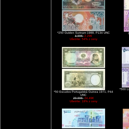
*250 Gulden Surinam 1988, P134 UNC
4.99€
2.29€
Ušetríte: 54% z ceny
*500 L
*50 Escudos Portugalská Guinea 1971, P44
UNC
29.99€
24.49€
Ušetríte: 18% z ceny