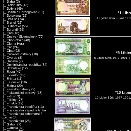
|_ Biafra
(3)
|_ Bielorusko
(43)
|_ Bolívia
(49)
|_ Bosna a Hercegovina
(51)
*1 Libr
|_ Botswana
(16)
1 Sýrska libra - Sýria 1
|_ Brazília
(74)
|_ Brunej
(16)
|_ Bulharsko
(55)
|_ Burundi
(29)
|_ Čad
(10)
|_ Česko - Slovensko->
(70)
|_ Chorvátsko
(48)
|_ Čierna Hora
|_ Čile
(24)
|_ Čína
(92)
*5 Libie
|_ Cookove ostrovy
(10)
|_ Cyprus
(8)
5 Libier Sýria 1977-1991, 
|_ Dánsko
(7)
|_ Dominikánska republika
(34)
|_ Džibutsko
(12)
|_ Egypt
(47)
|_ Ekvádor
(19)
|_ Eritrea
(11)
|_ Estónsko
(18)
|_ Etiópia
(20)
|_ Faerské ostrovy
(9)
*10 Libi
|_ Falklandské ostrovy
(13)
|_ Fidži
(33)
10 Libier Sýria 1977-199
|_ Filipíny
(77)
|_ Fínsko
(12)
|_ Francúzska Indočína
(13)
|_ Francúzska západná Afrika
|_ Francúzske tichomorské
územia
(8)
|_ Francúzsko
(26)
|_ Gabon
(7)
|_ Gambia
(32)