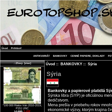
Úvod
Prihlásiť
ANTIKVARIÁT
BANKOVKY
CENNÉ PAPIERE, DOKLADY
FO
Úvod
::
BANKOVKY
:: Sýria
.::Zľavy [viac]
Sýria
Bankovky a papierové platidlá Sýr
Sýrska libra (SYP) je oficiálnou men
dedičstvom.
Mena prešla v priebehu rokov mnohý
*100 000 Rialov Irán 2010-2019,
P151 UNC
ekonomické výzvy, ktorým krajina čel
14.99€
5.49€