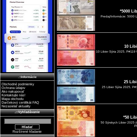
*5000 Li
Predaj/Informácie: 5000 L
10 Lib
10 Libier Sýria 2025, P#119
.::Informácie
25 Lib
Obchodné podmienky
25 Libier Sýria 2025, P
Ochrana údajov
Ako nakupovať
Kontaktujte nás!
Mapa obchodu
Darčekový certifikát FAQ
Nezasielať aktuality
.::Vyhľadávanie
*50 Lib
50 Sýrskych Libier 2025
P
Rozšírené hľadanie