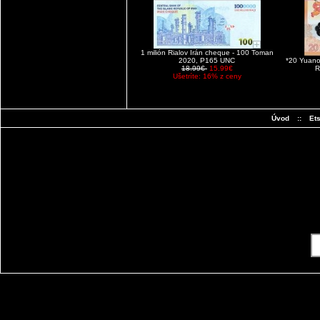
1 milión Rialov Irán cheque - 100 Toman
2020, P165 UNC
*20 Yuano
18.99€
15.99€
R
Ušetríte: 16% z ceny
Úvod
::
Et