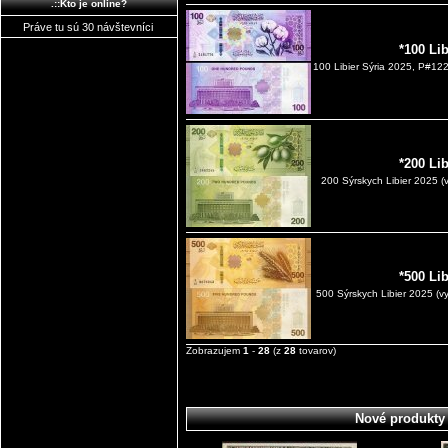
.::Kto je online?
Práve tu sú 30 návštevníci
*100 Li
100 Libier Sýria 2025, P#122
*200 Li
200 Sýrskych Libier 2025
*500 Li
500 Sýrskych Libier 2025 (
Zobrazujem
1
-
28
(z
28
tovarov)
Nové produkty