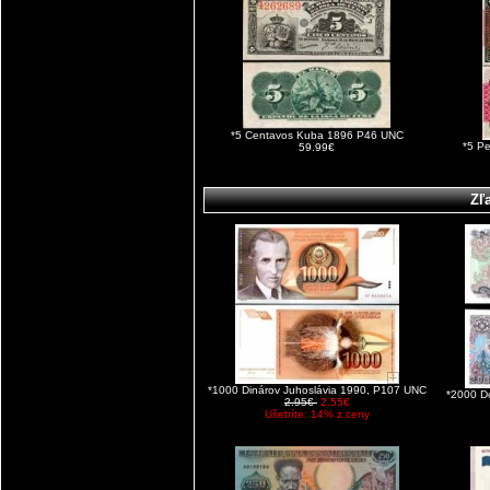
*5 Centavos Kuba 1896 P46 UNC
*5 P
59.99€
Zľ
*1000 Dinárov Juhoslávia 1990, P107 UNC
*2000 D
2.95€
2.55€
Ušetríte: 14% z ceny