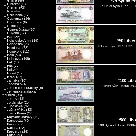
|_ Ghana
(48)
*25 Syrian P
|_ Gibraltár
(13)
25 Libier Sýria 1977-199
|_ Grécko
(63)
|_ Grónsko
|_ Gruzínsko
(47)
|_ Guatemala
(34)
|_ Guernsey
(6)
|_ Guinea
(49)
|_ Guinea Bissau
(18)
|_ Guyana
(17)
|_ Haiti
(35)
|_ Holandské Antily
(16)
*50 Libie
|_ Holandsko
(28)
50 Libier Sýria 1977-1991,
|_ Honduras
(38)
|_ Hongkong
(51)
|_ India
(53)
|_ Indonézia
(109)
|_ Irak
(40)
|_ Irán
(77)
|_ Írsko
(4)
|_ Island
(15)
|_ Izrael
(37)
*100 Libi
|_ Jamajka
(28)
|_ Japonsko
(49)
100 libier Sýria (1990) 
|_ Jemen demokratický
(5)
|_ Jemenská arabská
republika
(38)
|_ Jersey
(18)
|_ Jordánsko
(25)
|_ Juhoslávia
(92)
|_ Južná Afrika
(33)
|_ Južná Kórea
(27)
|_ Kajmanie ostrovy
(16)
*500 Libi
|_ Kambodža
(69)
|_ Kamerun
(5)
500 Sýrskych Libier 1990–
|_ Kanada
(22)
|_ Kapverdy
(24)
|_ Katar
(21)