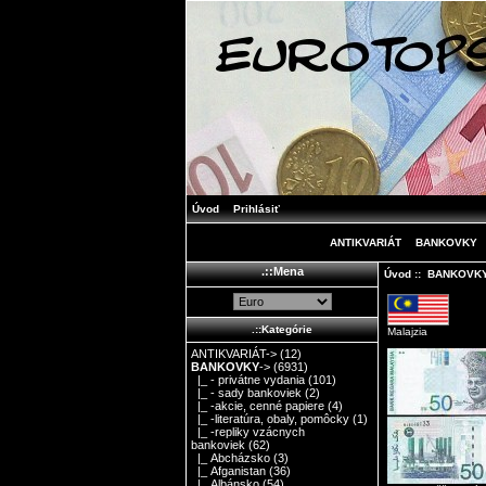
Úvod
Prihlásiť
ANTIKVARIÁT
BANKOVKY
.::Mena
Úvod
::
BANKOVK
.::Kategórie
Malajzia
ANTIKVARIÁT->
(12)
BANKOVKY
->
(6931)
|_ - privátne vydania
(101)
|_ - sady bankoviek
(2)
|_ -akcie, cenné papiere
(4)
|_ -literatúra, obaly, pomôcky
(1)
|_ -repliky vzácnych
bankoviek
(62)
|_ Abcházsko
(3)
|_ Afganistan
(36)
|_ Albánsko
(54)