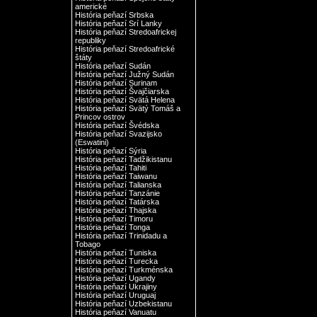
americké
História peňazí Srbska
História peňazí Srí Lanky
História peňazí Stredoafrickej
republiky
História peňazí Stredoafrické
štáty
História peňazí Sudán
História peňazí Južný Sudán
História peňazí Surinam
História peňazí Švajčiarska
História peňazí Svätá Helena
História peňazí Svätý Tomáš a
Princov ostrov
História peňazí Švédska
História peňazí Svazijsko
(Eswatini)
História peňazí Sýria
História peňazí Tadžikistanu
História peňazí Tahiti
História peňazí Taiwanu
História peňazí Talianska
História peňazí Tanzánie
História peňazí Tatárska
História peňazí Thajska
História peňazí Timoru
História peňazí Tonga
História peňazí Trinidadu a
Tobago
História peňazí Tuniska
História peňazí Turecka
História peňazí Turkménska
História peňazí Ugandy
História peňazí Ukrajiny
História peňazí Uruguaj
História peňazí Uzbekistanu
História peňazí Vanuatu