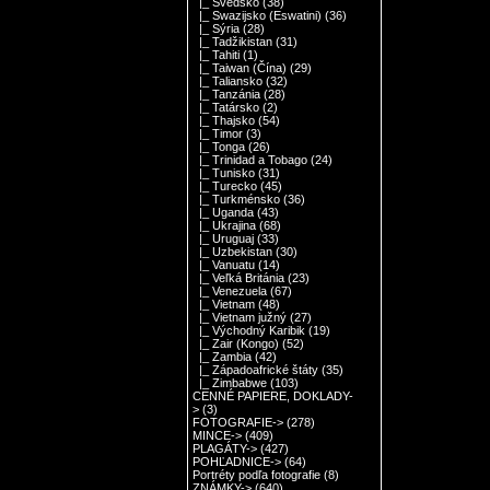
|_ Švédsko
(38)
|_ Swazijsko (Eswatini)
(36)
|_ Sýria
(28)
|_ Tadžikistan
(31)
|_ Tahiti
(1)
|_ Taiwan (Čína)
(29)
|_ Taliansko
(32)
|_ Tanzánia
(28)
|_ Tatársko
(2)
|_ Thajsko
(54)
|_ Timor
(3)
|_ Tonga
(26)
|_ Trinidad a Tobago
(24)
|_ Tunisko
(31)
|_ Turecko
(45)
|_ Turkménsko
(36)
|_ Uganda
(43)
|_ Ukrajina
(68)
|_ Uruguaj
(33)
|_ Uzbekistan
(30)
|_ Vanuatu
(14)
|_ Veľká Británia
(23)
|_ Venezuela
(67)
|_ Vietnam
(48)
|_ Vietnam južný
(27)
|_ Východný Karibik
(19)
|_ Zair (Kongo)
(52)
|_ Zambia
(42)
|_ Západoafrické štáty
(35)
|_ Zimbabwe
(103)
CENNÉ PAPIERE, DOKLADY-
>
(3)
FOTOGRAFIE->
(278)
MINCE->
(409)
PLAGÁTY->
(427)
POHĽADNICE->
(64)
Portréty podľa fotografie
(8)
ZNÁMKY->
(640)