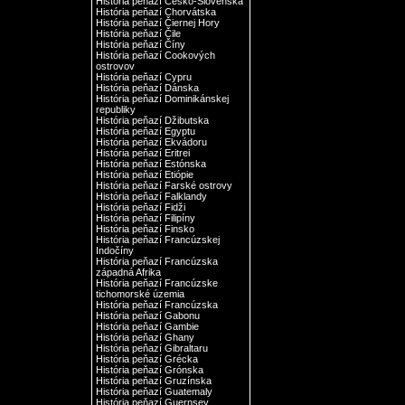
História peňazí Česko-Slovenska
História peňazí Chorvátska
História peňazí Čiernej Hory
História peňazí Čile
História peňazí Číny
História peňazí Cookových
ostrovov
História peňazí Cypru
História peňazí Dánska
História peňazí Dominikánskej
republiky
História peňazí Džibutska
História peňazí Egyptu
História peňazí Ekvádoru
História peňazí Eritrei
História peňazí Estónska
História peňazí Etiópie
História peňazí Farské ostrovy
História peňazí Falklandy
História peňazí Fidži
História peňazí Filipíny
História peňazí Finsko
História peňazí Francúzskej
Indočíny
História peňazí Francúzska
západná Afrika
História peňazí Francúzske
tichomorské územia
História peňazí Francúzska
História peňazí Gabonu
História peňazí Gambie
História peňazí Ghany
História peňazí Gibraltaru
História peňazí Grécka
História peňazí Grónska
História peňazí Gruzínska
História peňazí Guatemaly
História peňazí Guernsey