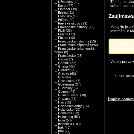
Táto bankovka
|_ Džibutsko
(12)
|_ Egypt
(47)
vrátane vodoz
|_ Ekvádor
(19)
|_ Eritrea
(11)
Zaujímavos
|_ Estónsko
(18)
|_ Etiópia
(20)
|_ Faerské ostrovy
(9)
Malajzia je z
|_ Falklandské ostrovy
(13)
|_ Fidži
(33)
informácií o M
|_ Filipíny
(77)
|_ Fínsko
(12)
|_ Francúzska Indočína
(13)
Poznámka:
A
|_ Francúzska západná Afrika
približne 2 tý
|_ Francúzske tichomorské
územia
(8)
|_ Francúzsko
(26)
|_ Gabon
(7)
Všetky práva 
|_ Gambia
(32)
|_ Ghana
(48)
|_ Gibraltár
(13)
|_ Grécko
(63)
Kód: bank
|_ Grónsko
|_ Gruzínsko
(47)
|_ Guatemala
(34)
|_ Guernsey
(6)
|_ Guinea
(49)
|_ Guinea Bissau
(18)
|_ Guyana
(17)
napísať hodnote
|_ Haiti
(35)
|_ Holandské Antily
(16)
|_ Holandsko
(28)
|_ Honduras
(38)
|_ Hongkong
(51)
|_ India
(53)
|_ Indonézia
(109)
|_ Irak
(40)
|_ Irán
(77)