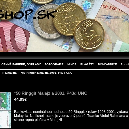
CENNÉ PAPIERE, DOKLADY
FOTOGRAFIE
MINCE
PLAGÁTY
POHĽADNICE
Portré
Y
::
Malajzia
:: *50 Ringgit Malajzia 2001, P43d UNC
*50 Ringgit Malajzia 2001, P43d UNC
44.99€
Bankovka s nominálnou hodnotou 50 Ringgit z rokov 1998-2001, vydan
Malaysia. Na lícnej strane je zobrazený portrét Tuanku Abdul Rahmana a
strane ropná plošina v Malajzii.