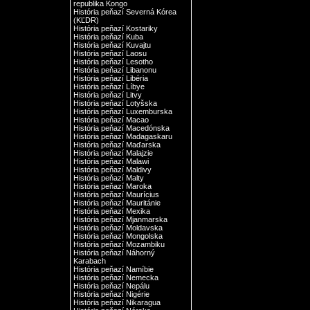
republika Kongo
História peňazí Severná Kórea
(KĽDR)
História peňazí Kostariky
História peňazí Kuba
História peňazí Kuvajtu
História peňazí Laosu
História peňazí Lesotho
História peňazí Libanonu
História peňazí Libéria
História peňazí Líbye
História peňazí Litvy
História peňazí Lotyšska
História peňazí Luxemburska
História peňazí Macao
História peňazí Macedónska
História peňazí Madagaskaru
História peňazí Maďarska
História peňazí Malajzie
História peňazí Malawi
História peňazí Maldivy
História peňazí Malty
História peňazí Maroka
História peňazí Maurícius
História peňazí Mauritánie
História peňazí Mexika
História peňazí Mjanmarska
História peňazí Moldavska
História peňazí Mongolska
História peňazí Mozambiku
História peňazí Náhorný
Karabach
História peňazí Namíbie
História peňazí Nemecka
História peňazí Nepálu
História peňazí Nigérie
História peňazí Nikaragua