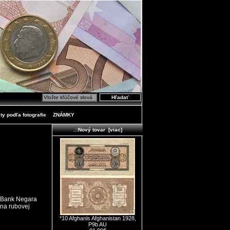
ty podľa fotografie
ZNÁMKY
.::Nový tovar [viac]
á Bank Negara
 na rubovej
*10 Afghanis Afghanistan 1928,
P9b AU