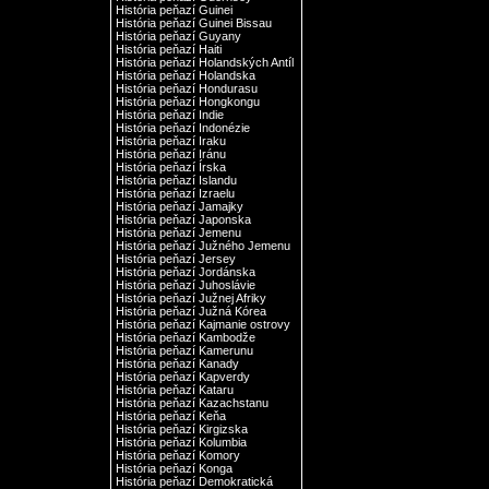
História peňazí Guinei
História peňazí Guinei Bissau
História peňazí Guyany
História peňazí Haiti
História peňazí Holandských Antíl
História peňazí Holandska
História peňazí Hondurasu
História peňazí Hongkongu
História peňazí Indie
História peňazí Indonézie
História peňazí Iraku
História peňazí Iránu
História peňazí Írska
História peňazí Islandu
História peňazí Izraelu
História peňazí Jamajky
História peňazí Japonska
História peňazí Jemenu
História peňazí Južného Jemenu
História peňazí Jersey
História peňazí Jordánska
História peňazí Juhoslávie
História peňazí Južnej Afriky
História peňazí Južná Kórea
História peňazí Kajmanie ostrovy
História peňazí Kambodže
História peňazí Kamerunu
História peňazí Kanady
História peňazí Kapverdy
História peňazí Kataru
História peňazí Kazachstanu
História peňazí Keňa
História peňazí Kirgizska
História peňazí Kolumbia
História peňazí Komory
História peňazí Konga
História peňazí Demokratická