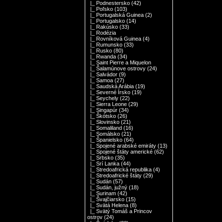
|_ Podnestersko
(42)
|_ Poľsko
(103)
|_ Portugalská Guinea
(2)
|_ Portugalsko
(14)
|_ Rakúsko
(33)
|_ Rodézia
|_ Rovníková Guinea
(4)
|_ Rumunsko
(33)
|_ Rusko
(80)
|_ Rwanda
(34)
|_ Saint Pierre a Miquelon
|_ Šalamúnove ostrovy
(24)
|_ Salvádor
(9)
|_ Samoa
(27)
|_ Saudská Arábia
(19)
|_ Severné Írsko
(19)
|_ Seychely
(22)
|_ Sierra Leone
(29)
|_ Singapúr
(34)
|_ Škótsko
(26)
|_ Slovinsko
(21)
|_ Somaliland
(16)
|_ Somálsko
(21)
|_ Španielsko
(64)
|_ Spojené arabské emiráty
(13)
|_ Spojené štáty americké
(62)
|_ Srbsko
(35)
|_ Srí Lanka
(44)
|_ Stredoafrická republika
(4)
|_ Stredoafrické štáty
(29)
|_ Sudán
(57)
|_ Sudán, južný
(18)
|_ Surinam
(42)
|_ Švajčiarsko
(15)
|_ Svätá Helena
(8)
|_ Svätý Tomáš a Princov
ostrov
(24)