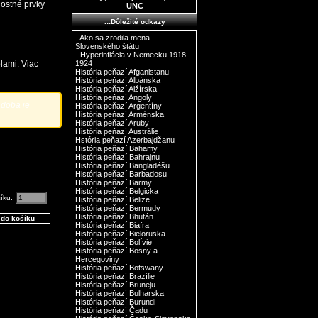
ostné prvky
UNC
.::Dôležité odkazy
- Ako sa zrodila mena
Slovenského štátu
- Hyperinflácia v Nemecku 1918 -
lami. Viac
1924
História peňazí Afganistanu
História peňazí Albánska
História peňazí Alžírska
História peňazí Angoly
 doba je
História peňazí Argentíny
História peňazí Arménska
História peňazí Aruby
História peňazí Austrálie
Hstória peňazí Azerbajdžanu
História peňazí Bahamy
História peňazí Bahrajnu
História peňazí Bangladéšu
História peňazí Barbadosu
História peňazí Barmy
História peňazí Belgicka
šíku:
História peňazí Belize
História peňazí Bermudy
História peňazí Bhután
História peňazí Biafra
História peňazí Bieloruska
História peňazí Bolívie
História peňazí Bosny a
Hercegoviny
História peňazí Botswany
História peňazí Brazílie
História peňazí Bruneju
História peňazí Bulharska
História peňazí Burundi
História peňazí Čadu