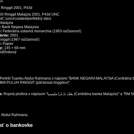
zok
50 Ringgit Malajzia 2001, P43d UNC
C (uncirculated/perfektný stav)
Malajzia
:
Bank Negara Malaysia
:
Federálna ústavná monarchia (1963-súčasnosť)
ania:
2001
inggit (1967-súčasnosť)
e:
Papier
y:
145 × 68 mm
bdĺžnikový
Portrét Tuanku Abdul Rahmana s nápismi "BANK NEGARA MALAYSIA (Centrálna 
LIMA PULUH RINGGIT (päťdesiat ringgitov)".
a:
Ropná plošina s nápisom "بڠک نݢارا مليسيا (Centrálna banka Malajzie)" a "RM
u Abdul Rahmana.
sť o bankovke