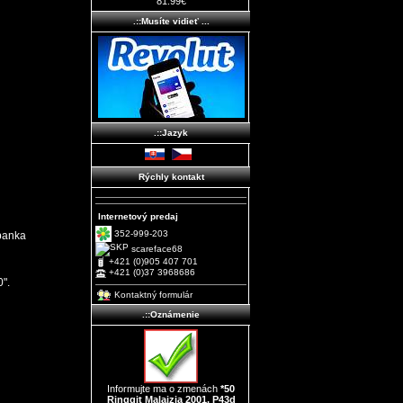
81.99€
.::Musíte vidieť ...
.::Jazyk
Rýchly kontakt
Internetový predaj
352-999-203
banka
scareface68
+421 (0)905 407 701
+421 (0)37 3968686
 50".
Kontaktný formulár
.::Oznámenie
Informujte ma o zmenách
*50
Ringgit Malajzia 2001, P43d