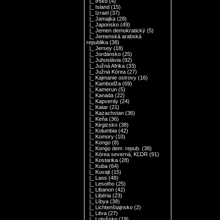
|_ Írsko
(4)
|_ Island
(15)
|_ Izrael
(37)
|_ Jamajka
(28)
|_ Japonsko
(49)
|_ Jemen demokratický
(5)
|_ Jemenská arabská
republika
(38)
|_ Jersey
(18)
|_ Jordánsko
(25)
|_ Juhoslávia
(92)
|_ Južná Afrika
(33)
|_ Južná Kórea
(27)
|_ Kajmanie ostrovy
(16)
|_ Kambodža
(69)
|_ Kamerun
(5)
|_ Kanada
(22)
|_ Kapverdy
(24)
|_ Katar
(21)
|_ Kazachstan
(36)
|_ Keňa
(36)
|_ Kirgizsko
(38)
|_ Kolumbia
(42)
|_ Komory
(10)
|_ Kongo
(8)
|_ Kongo dem. repub.
(38)
|_ Kórea severná, KĽDR
(91)
|_ Kostarika
(28)
|_ Kuba
(64)
|_ Kuvajt
(15)
|_ Laos
(48)
|_ Lesotho
(25)
|_ Libanon
(42)
|_ Libéria
(23)
|_ Líbya
(38)
|_ Lichtenštajnsko
(2)
|_ Litva
(27)
|_ Lotyšsko
(19)