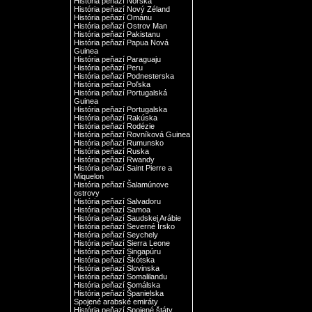
História peňazí Nórska
História peňazí Nový Zéland
História peňazí Ománu
História peňazí Ostrov Man
História peňazí Pakistanu
História peňazí Papua Nová
Guinea
História peňazí Paraguaju
História peňazí Peru
História peňazí Podnesterska
História peňazí Poľska
História peňazí Portugalská
Guinea
História peňazí Portugalska
História peňazí Rakúska
História peňazí Rodézie
História peňazí Rovníková Guinea
História peňazí Rumunsko
História peňazí Ruska
História peňazí Rwandy
História peňazí Saint Pierre a
Miquelon
História peňazí Šalamúnove
ostrovy
História peňazí Salvadoru
História peňazí Samoa
História peňazí Saudskej Arábie
História peňazí Severné Írsko
História peňazí Seychely
História peňazí Sierra Leone
História peňazí Singapúru
História peňazí Škótska
História peňazí Slovinska
História peňazí Somalilandu
História peňazí Somálska
História peňazí Španielska
Spojené arabské emiráty
História peňazí Spojené štáty