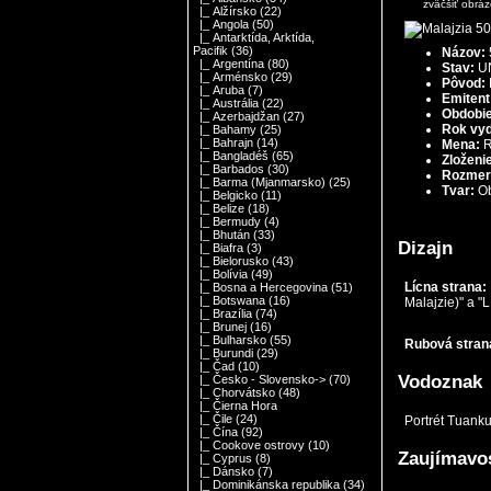
zväčšiť obrá
|_ Alžírsko
(22)
|_ Angola
(50)
|_ Antarktída, Arktída,
Pacifik
(36)
Názov:
|_ Argentína
(80)
Stav:
UN
|_ Arménsko
(29)
Pôvod:
|_ Aruba
(7)
Emitent
|_ Austrália
(22)
Obdobie
|_ Azerbajdžan
(27)
Rok vyd
|_ Bahamy
(25)
|_ Bahrajn
(14)
Mena:
R
|_ Bangladéš
(65)
Zloženi
|_ Barbados
(30)
Rozmer
|_ Barma (Mjanmarsko)
(25)
Tvar:
O
|_ Belgicko
(11)
|_ Belize
(18)
|_ Bermudy
(4)
|_ Bhután
(33)
Dizajn
|_ Biafra
(3)
|_ Bielorusko
(43)
|_ Bolívia
(49)
Lícna strana:
|_ Bosna a Hercegovina
(51)
|_ Botswana
(16)
Malajzie)" a "
|_ Brazília
(74)
|_ Brunej
(16)
|_ Bulharsko
(55)
Rubová stran
|_ Burundi
(29)
|_ Čad
(10)
Vodoznak
|_ Česko - Slovensko->
(70)
|_ Chorvátsko
(48)
|_ Čierna Hora
|_ Čile
(24)
Portrét Tuank
|_ Čína
(92)
|_ Cookove ostrovy
(10)
Zaujímavo
|_ Cyprus
(8)
|_ Dánsko
(7)
|_ Dominikánska republika
(34)