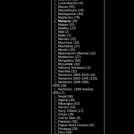
|_ Luxembursko
(8)
|_ Macao
(50)
|_ Macedónsko
(29)
|_ Madagaskar
(44)
|_ Maďarsko
(79)
|_ Malajzia
(25)
|_ Malawi
(52)
|_ Maldivy
(23)
|_ Mali
(2)
|_ Malta
(3)
|_ Maroko
(23)
|_ Maurícius
(20)
|_ Mauritánia
(27)
|_ Mexiko
(40)
|_ Mjanmarsko (Barma)
(22)
|_ Moldavsko
(27)
|_ Mongolsko
(60)
|_ Mozambik
(44)
|_ Náhorný Karabach
(2)
|_ Namíbia
(22)
|_ Nemecko 1865-1919
(10)
|_ Nemecko 1920-1945
(133)
|_ Nemecko 1948-1990,
NDR
(28)
|_ Nemecko, 1948-dnešok,
SRN
(7)
|_ Nepál
(66)
|_ Nigéria
(45)
|_ Nikaragua
(62)
|_ Nórsko
(10)
|_ Nový Zéland
(17)
|_ Omán
(28)
|_ Ostrov Man
(9)
|_ Pakistan
(35)
|_ Papua-Nová Guinea
(42)
|_ Paraguaj
(29)
|_ Peru
(59)