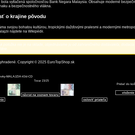
 bola vytlačená spoločnosťou Bank Negara Malaysia. Obsahuje moderné bezpečn
naku a bezpečnostného vlákna.
ť o krajine pôvodu
náma svojou bohatou kultúrou, tropickými dažďovými pralesmi a modernými metropo
alajzii nájdete na
Wikipédii
.
k položka nie je na sklade, objednávame ju od zahraničného dodávateľa, dodacia
ždne.
vyhradené. Copyright © 2025
EuroTopShop.sk
ovky-MALAJZIA-43d-CD
Tovar 23/25
Pridať do ko
návrat na zoznam tovaru
nie
osloviť priateľa