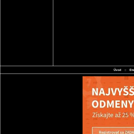
Úvod
::
Et