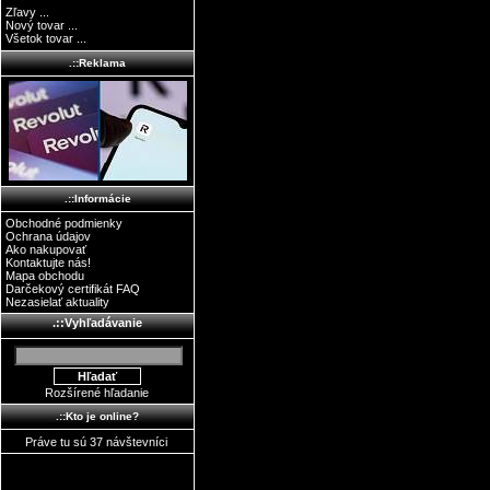
Zľavy ...
Nový tovar ...
Všetok tovar ...
.::Reklama
.::Informácie
Obchodné podmienky
Ochrana údajov
Ako nakupovať
Kontaktujte nás!
Mapa obchodu
Darčekový certifikát FAQ
Nezasielať aktuality
.::Vyhľadávanie
Rozšírené hľadanie
.::Kto je online?
Práve tu sú 37 návštevníci