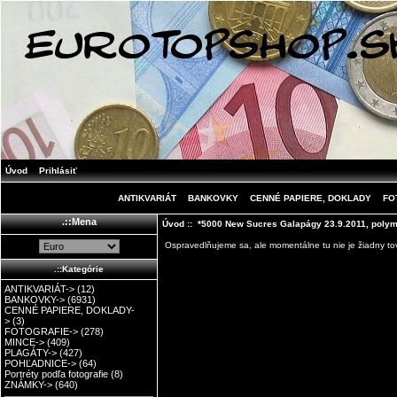
Úvod
Prihlásiť
ANTIKVARIÁT
BANKOVKY
CENNÉ PAPIERE, DOKLADY
FO
.::Mena
Úvod
:: *5000 New Sucres Galapágy 23.9.2011, poly
Ospravedlňujeme sa, ale momentálne tu nie je žiadny tov
.::Kategórie
ANTIKVARIÁT->
(12)
BANKOVKY->
(6931)
CENNÉ PAPIERE, DOKLADY-
>
(3)
FOTOGRAFIE->
(278)
MINCE->
(409)
PLAGÁTY->
(427)
POHĽADNICE->
(64)
Portréty podľa fotografie
(8)
ZNÁMKY->
(640)