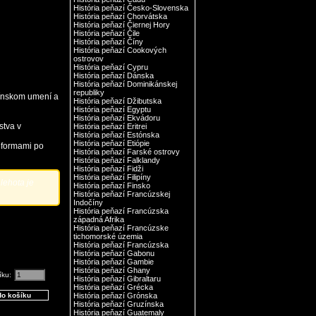
História peňazí Česko-Slovenska
História peňazí Chorvátska
História peňazí Čiernej Hory
História peňazí Čile
História peňazí Číny
História peňazí Cookových
ostrovov
História peňazí Cypru
História peňazí Dánska
História peňazí Dominikánskej
republiky
zínskom umení a
História peňazí Džibutska
História peňazí Egyptu
História peňazí Ekvádoru
stva v
História peňazí Eritrei
História peňazí Estónska
História peňazí Etiópie
eformami po
História peňazí Farské ostrovy
História peňazí Falklandy
História peňazí Fidži
História peňazí Filipíny
lehota je
História peňazí Finsko
História peňazí Francúzskej
Indočíny
História peňazí Francúzska
západná Afrika
História peňazí Francúzske
tichomorské územia
História peňazí Francúzska
História peňazí Gabonu
História peňazí Gambie
História peňazí Ghany
íku:
História peňazí Gibraltaru
História peňazí Grécka
História peňazí Grónska
História peňazí Gruzínska
História peňazí Guatemaly