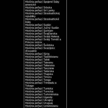
História peňazí Spojené štáty
americké
História peňazí Srbska
História peňazí Srí Lanky
História peňazí Stredoafrickej
republiky
História peňazí Stredoafrické
štáty
História peňazí Sudán
História peňazí Južný Sudán
História peňazí Surinam
História peňazí Švajčiarska
História peňazí Svätá Helena
História peňazí Svätý Tomáš a
Princov ostrov
História peňazí Švédska
História peňazí Svazijsko
(Eswatini)
História peňazí Sýria
História peňazí Tadžikistanu
História peňazí Tahiti
História peňazí Taiwanu
História peňazí Talianska
História peňazí Tanzánie
História peňazí Tatárska
História peňazí Thajska
História peňazí Timoru
História peňazí Tonga
História peňazí Trinidadu a
Tobago
História peňazí Tuniska
História peňazí Turecka
História peňazí Turkménska
História peňazí Ugandy
História peňazí Ukrajiny
História peňazí Uruguaj
História peňazí Uzbekistanu