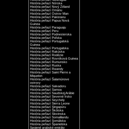
História peňazí Nórska
História peňazí Nový Zéland
História peňazí Ománu
História peňazí Ostrov Man
História peňazí Pakistanu
História peňazí Papua Nová
Guinea
História peňazí Paraguaju
História peňazí Peru
História peňazí Podnesterska
História peňazí Poľska
História peňazí Portugalská
Guinea
História peňazí Portugalska
História peňazí Rakúska
História peňazí Rodézie
História peňazí Rovníková Guinea
História peňazí Rumunsko
História peňazí Ruska
História peňazí Rwandy
História peňazí Saint Pierre a
Miquelon
História peňazí Šalamúnove
ostrovy
História peňazí Salvadoru
História peňazí Samoa
História peňazí Saudskej Arábie
História peňazí Severné Írsko
História peňazí Seychely
História peňazí Sierra Leone
História peňazí Singapúru
História peňazí Škótska
História peňazí Slovinska
História peňazí Somalilandu
História peňazí Somálska
História peňazí Španielska
Spojené arabské emiráty