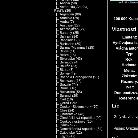
zvětšit obráz
|_ Angola
(50)
|_ Antarktida, Arktída,
Pacifik
(36)
|_ Argentina
(80)
|_ Arménie
(29)
100 000 Kupo
|_ Aruba
(7)
|_ Austrálie
(22)
Vlastnosti
|_ Ázerbájdžán
(27)
|_ Bahamy
(25)
|_ Bahrajn
(14)
Emitent:
|_ Bangladéš
(65)
Vydávajúca b
|_ Barbados
(30)
|_ Barma (Myanmar)
(25)
Vládna autor
|_ Belgie
(11)
Typ:
|_ Belize
(18)
|_ Bělorusko
(43)
Rok:
|_ Bermudy
(4)
Hodnota:
|_ Bhútán
(33)
|_ Biafra
(3)
Mena:
|_ Bolívie
(49)
Zloženie:
|_ Bosna a Hercegovina
(51)
|_ Botswana
(16)
Rozmery
|_ Brazílie
(74)
Tvar:
|_ Brunej
(16)
|_ Bulharsko
(55)
Demonetizov
|_ Burundi
(29)
Referencie
|_ Čad
(10)
|_ Černá Hora
Líc
|_ Česko - Slovensko->
(70)
|_ Chile
(24)
|_ Chorvatsko
(48)
Grify vľavo a 
|_ Čínská lidová republika
(92)
|_ Cookovy ostrovy
(10)
|_ Dánsko
(7)
Písmo: Gruzínš
|_ Dominikánská republika
(34)
|_ Džibutsko
(12)
|_ Egypt
(47)