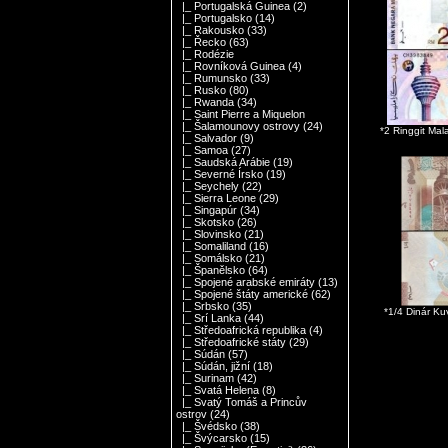
|_ Portugalská Guinea
(2)
|_ Portugalsko
(14)
|_ Rakousko
(33)
|_ Řecko
(63)
|_ Rodézie
|_ Rovníková Guinea
(4)
|_ Rumunsko
(33)
|_ Rusko
(80)
|_ Rwanda
(34)
|_ Saint Pierre a Miquelon
|_ Šalamounovy ostrovy
(24)
*2 Ringgit Ma
|_ Salvador
(9)
|_ Samoa
(27)
|_ Saudská Arábie
(19)
|_ Severné Írsko
(19)
|_ Seychely
(22)
|_ Sierra Leone
(29)
|_ Singapúr
(34)
|_ Skotsko
(26)
|_ Slovinsko
(21)
|_ Somaliland
(16)
|_ Somálsko
(21)
|_ Španělsko
(64)
|_ Spojené arabské emiráty
(13)
|_ Spojené štáty americké
(62)
|_ Srbsko
(35)
*1/4 Dinár K
|_ Srí Lanka
(44)
|_ Středoafrická republika
(4)
|_ Středoafrické státy
(29)
|_ Súdán
(57)
|_ Súdán, jižní
(18)
|_ Surinam
(42)
|_ Svatá Helena
(8)
|_ Svatý Tomáš a Princův
ostrov
(24)
|_ Švédsko
(38)
|_ Švýcarsko
(15)