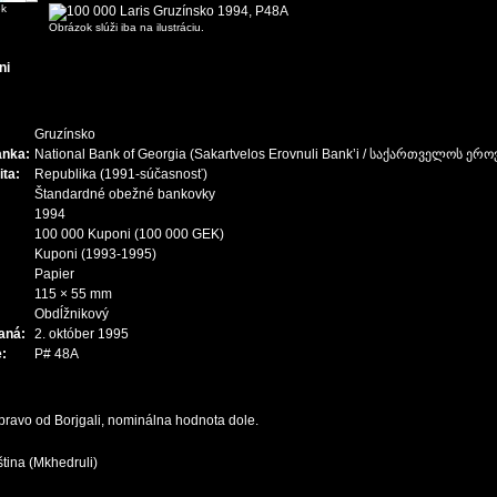
ek
Obrázok slúži iba na ilustráciu.
ni
Gruzínsko
anka:
National Bank of Georgia (Sakartvelos Erovnuli Bank’i / საქართველოს ერ
ita:
Republika
(1991-súčasnosť)
Štandardné obežné bankovky
1994
100 000 Kuponi
(100 000 GEK)
Kuponi
(1993-1995)
Papier
:
115 × 55 mm
Obdĺžnikový
aná:
2. október 1995
:
P# 48A
vpravo od Borjgali, nominálna hodnota dole.
tina (Mkhedruli)