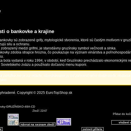
e
ti o bankovke a krajine
bankovky sú zobrazené grify, mytologické stvorenia, ktoré sú častým motívom v gru
ujú silu a ochranu.
, zobrazený medzi grifmi, je starodávny gruzínsky symbol večnosti a slnka.
kovky zdobia strapce hrozna, čo poukazuje na význam vinárstva a poľnohospodár
ku.
a bola vydaná v roku 1994, v období, keď Gruzínsko prechádzalo ekonomickými r
 Sovietskeho zväzu a používalo dočasnú menu kuponi.
k položka nie je na sklade, objednávame ju od zahraničného dodávateľa, dodacia 
ždne.
vyhradené. Copyright © 2025
EuroTopShop.sk
kovky-GRUZÍNSKO-48A-CD
Zboží 22/47
Přidat do koš
návrat na seznam zboží
ní
oslovit přítele