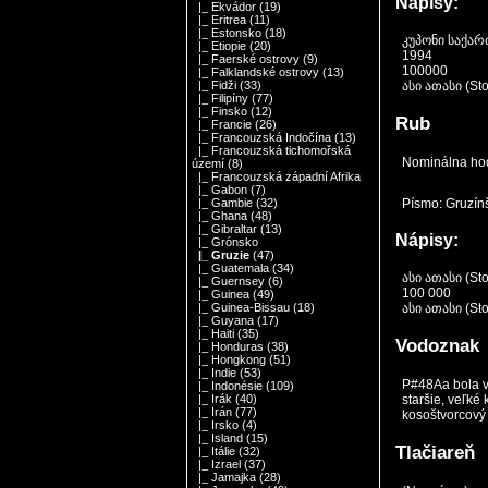
Nápisy:
|_ Ekvádor
(19)
|_ Eritrea
(11)
|_ Estonsko
(18)
კუპონი საქარ
|_ Etiopie
(20)
1994
|_ Faerské ostrovy
(9)
100000
|_ Falklandské ostrovy
(13)
ასი ათასი (Stot
|_ Fidži
(33)
|_ Filipíny
(77)
|_ Finsko
(12)
Rub
|_ Francie
(26)
|_ Francouzská Indočína
(13)
|_ Francouzská tichomořská
Nominálna hod
území
(8)
|_ Francouzská západní Afrika
|_ Gabon
(7)
Písmo: Gruzínš
|_ Gambie
(32)
|_ Ghana
(48)
|_ Gibraltar
(13)
Nápisy:
|_ Grónsko
|_ Gruzie
(47)
|_ Guatemala
(34)
ასი ათასი (Stot
|_ Guernsey
(6)
100 000
|_ Guinea
(49)
ასი ათასი (Stot
|_ Guinea-Bissau
(18)
|_ Guyana
(17)
|_ Haiti
(35)
Vodoznak
|_ Honduras
(38)
|_ Hongkong
(51)
|_ Indie
(53)
P#48Aa bola v
|_ Indonésie
(109)
staršie, veľké
|_ Irák
(40)
|_ Irán
(77)
kosoštvorcový
|_ Irsko
(4)
|_ Island
(15)
Tlačiareň
|_ Itálie
(32)
|_ Izrael
(37)
|_ Jamajka
(28)