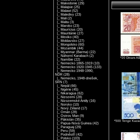
|_ Makedonie
(29)
|_ Malajsie
(25)
|_ Malawi
(52)
|_ Maledivy
(23)
|_ Mali
(2)
|_ Malta
(3)
|_ Maroko
(23)
|_ Maurícius
(20)
|_ Mauritánie
(27)
|_ Mexiko
(40)
|_ Moldavsko
(27)
|_ Mongolsko
(60)
|_ Mozambik
(44)
|_ Myanmar (Barma)
(22)
|_ Náhorní Karabach
(2)
*20 Dinars A
|_ Namíbie
(22)
|_ Nemecko 1865-1919
(10)
|_ Nemecko 1920-1945
(133)
|_ Nemecko 1948-1990,
NDR
(28)
|_ Nemecko, 1948-dnešek,
SRN
(7)
|_ Nepál
(66)
|_ Nigérie
(45)
|_ Nikaragua
(62)
|_ Nizozemí
(28)
|_ Nizozemské Antily
(16)
|_ Norsko
(10)
|_ Nový Zéland
(17)
|_ Omán
(28)
|_ Ostrov Man
(9)
|_ Pákistán
(35)
*500 Tenge Kaza
|_ Papua-Nová Guinea
(42)
|_ Paraguaj
(29)
|_ Peru
(59)
|_ Podněstří
(42)
|_ Polsko
(103)