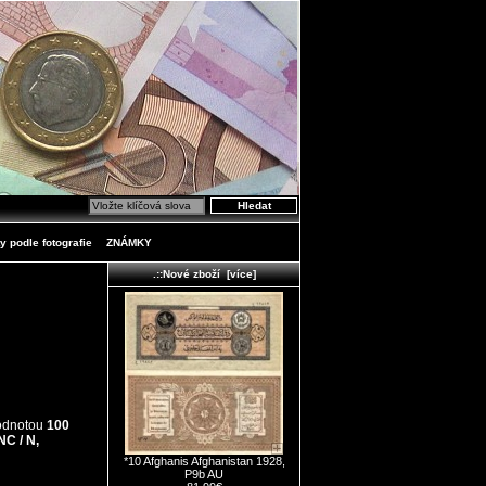
y podle fotografie
ZNÁMKY
.::Nové zboží [více]
odnotou
100
C / N,
*10 Afghanis Afghanistan 1928,
P9b AU