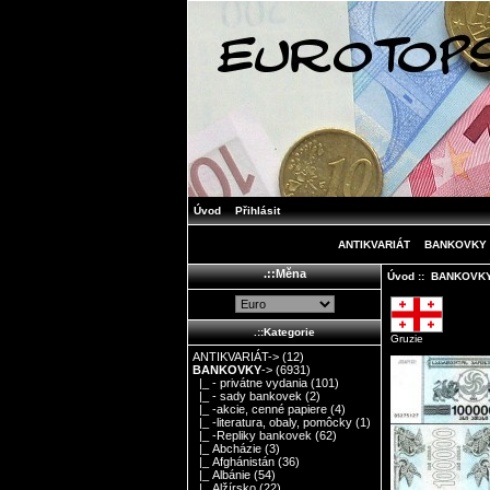
Úvod
Přihlásit
ANTIKVARIÁT
BANKOVKY
.::Měna
Úvod
::
BANKOVK
.::Kategorie
Gruzie
ANTIKVARIÁT->
(12)
BANKOVKY
->
(6931)
|_ - privátne vydania
(101)
|_ - sady bankovek
(2)
|_ -akcie, cenné papiere
(4)
|_ -literatura, obaly, pomôcky
(1)
|_ -Repliky bankovek
(62)
|_ Abcházie
(3)
|_ Afghánistán
(36)
|_ Albánie
(54)
|_ Alžírsko
(22)