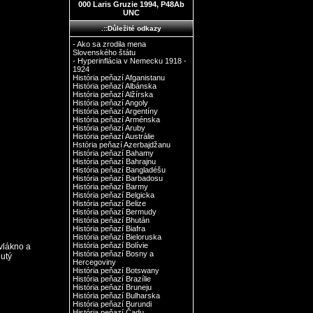
000 Laris Gruzie 1994, P48Ab
UNC
.::Důležité odkazy
- Ako sa zrodila mena
Slovenského štátu
- Hyperinflácia v Nemecku 1918 -
1924
História peňazí Afganistanu
História peňazí Albánska
História peňazí Alžírska
História peňazí Angoly
História peňazí Argentíny
História peňazí Arménska
História peňazí Aruby
História peňazí Austrálie
Hstória peňazí Azerbajdžanu
História peňazí Bahamy
História peňazí Bahrajnu
História peňazí Bangladéšu
História peňazí Barbadosu
História peňazí Barmy
História peňazí Belgicka
História peňazí Belize
História peňazí Bermudy
História peňazí Bhután
História peňazí Biafra
História peňazí Bieloruska
História peňazí Bolívie
vlákno a
História peňazí Bosny a
nutý
Hercegoviny
História peňazí Botswany
História peňazí Brazílie
História peňazí Bruneju
História peňazí Bulharska
História peňazí Burundi
História peňazí Čadu