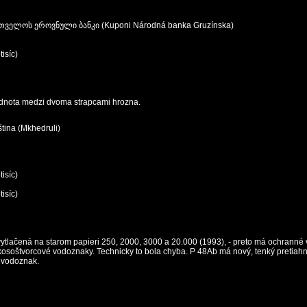
თველოს ეროვნული ბანკი (Kuponi Národná banka Gruzínska)
isíc)
nota medzi dvoma strapcami hrozna.
tina (Mkhedruli)
isíc)
isíc)
ytlačená na starom papieri 250, 2000, 3000 a 20.000 (1993), - preto má ochranné 
 kosoštvorcové vodoznaky. Technicky to bola chyba. P 48Ab má nový, tenký pretiah
 vodoznak.