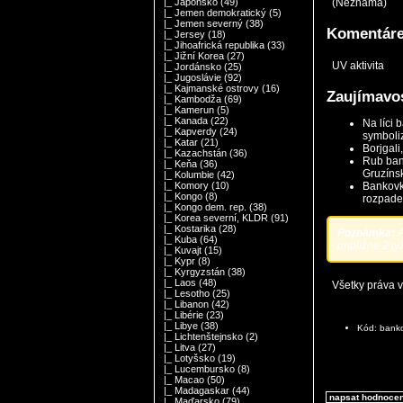
(Neznáma)
|_ Japonsko
(49)
|_ Jemen demokratický
(5)
|_ Jemen severný
(38)
Komentár
|_ Jersey
(18)
|_ Jihoafrická republika
(33)
|_ Jižní Korea
(27)
UV aktivita
|_ Jordánsko
(25)
|_ Jugoslávie
(92)
|_ Kajmanské ostrovy
(16)
Zaujímavos
|_ Kambodža
(69)
|_ Kamerun
(5)
|_ Kanada
(22)
Na líci 
|_ Kapverdy
(24)
symboliz
|_ Katar
(21)
Borjgali
|_ Kazachstán
(36)
Rub ban
|_ Keňa
(36)
Gruzíns
|_ Kolumbie
(42)
Bankovk
|_ Komory
(10)
|_ Kongo
(8)
rozpade
|_ Kongo dem. rep.
(38)
|_ Korea severní, KLDR
(91)
|_ Kostarika
(28)
Poznámka:
A
|_ Kuba
(64)
približne 2 tý
|_ Kuvajt
(15)
|_ Kypr
(8)
|_ Kyrgyzstán
(38)
|_ Laos
(48)
Všetky práva 
|_ Lesotho
(25)
|_ Libanon
(42)
|_ Libérie
(23)
|_ Libye
(38)
Kód: ban
|_ Lichtenštejnsko
(2)
|_ Litva
(27)
|_ Lotyšsko
(19)
|_ Lucembursko
(8)
|_ Macao
(50)
|_ Madagaskar
(44)
napsat hodnoce
|_ Maďarsko
(79)