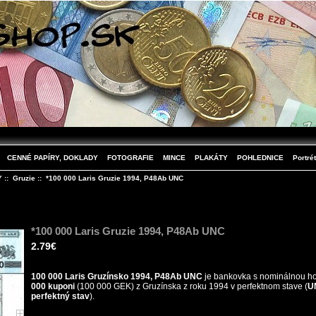
CENNÉ PAPÍRY, DOKLADY
FOTOGRAFIE
MINCE
PLAKÁTY
POHLEDNICE
Portrét
Y
::
Gruzie
:: *100 000 Laris Gruzie 1994, P48Ab UNC
*100 000 Laris Gruzie 1994, P48Ab UNC
2.79€
100 000 Laris Gruzínsko 1994, P48Ab UNC
je bankovka s nominálnou h
000 kuponi
(100 000 GEK) z Gruzínska z roku 1994 v perfektnom stave (
UN
perfektný stav
).