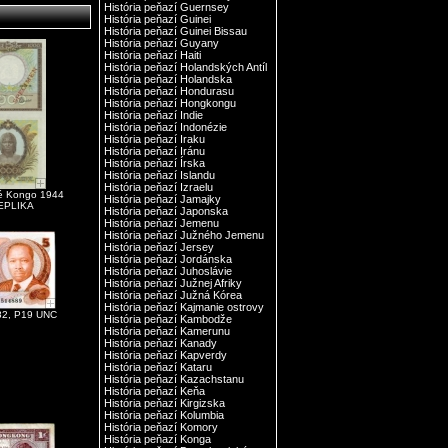
História peňazí Guernsey
História peňazí Guinei
História peňazí Guinei Bissau
História peňazí Guyany
História peňazí Haiti
História peňazí Holandských Antíl
História peňazí Holandska
História peňazí Hondurasu
História peňazí Hongkongu
História peňazí Indie
História peňazí Indonézie
História peňazí Iraku
História peňazí Iránu
História peňazí Írska
História peňazí Islandu
História peňazí Izraelu
ké Kongo 1944
História peňazí Jamajky
EPLIKA
História peňazí Japonska
História peňazí Jemenu
História peňazí Južného Jemenu
História peňazí Jersey
História peňazí Jordánska
História peňazí Juhoslávie
História peňazí Južnej Afriky
História peňazí Južná Kórea
História peňazí Kajmanie ostrovy
982, P19 UNC
História peňazí Kambodže
História peňazí Kamerunu
História peňazí Kanady
História peňazí Kapverdy
História peňazí Kataru
História peňazí Kazachstanu
História peňazí Keňa
História peňazí Kirgizska
História peňazí Kolumbia
História peňazí Komory
História peňazí Konga