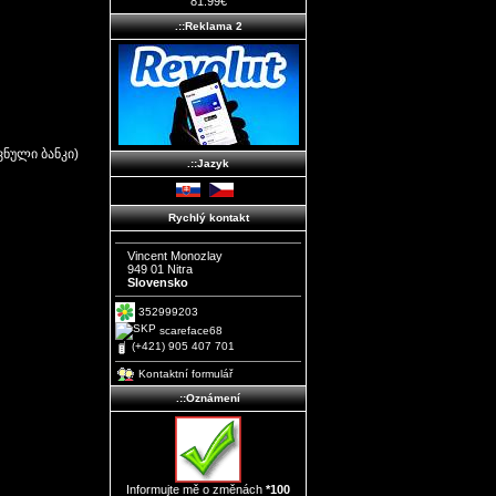
81.99€
.::Reklama 2
ოვნული ბანკი)
.::Jazyk
Rychlý kontakt
Vincent Monozlay
949 01 Nitra
Slovensko
352999203
scareface68
(+421) 905 407 701
Kontaktní formulář
.::Oznámení
Informujte mě o změnách
*100