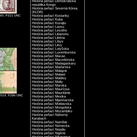
História peňazí Demokratická
republika Kongo
História peňazí Severná Kórea
(KĽDR)
945, P321 UNC
História peňazí Kostariky
História peňazí Kuba
História peňazí Kuvajtu
História peňazí Laosu
História peňazí Lesotho
História peňazí Libanonu
História peňazí Libéria
História peňazí Líbye
História peňazí Litvy
História peňazí Lotyšska
História peňazí Luxemburska
História peňazí Macao
História peňazí Macedónska
História peňazí Madagaskaru
História peňazí Maďarska
História peňazí Malajzie
História peňazí Malawi
História peňazí Maldivy
História peňazí Malty
História peňazí Maroka
História peňazí Maurícius
História peňazí Mauritánie
 2014, P29b UNC
História peňazí Mexika
História peňazí Mjanmarska
História peňazí Moldavska
História peňazí Mongolska
História peňazí Mozambiku
História peňazí Náhorný
Karabach
História peňazí Namíbie
História peňazí Nemecka
História peňazí Nepálu
História peňazí Nigérie
História peňazí Nikaragua