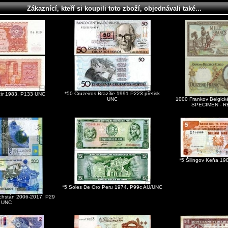
Zákaznící, kteří si koupili toto zboží, objednávali také...
*50 Cruzeiros Brazílie 1991 P223 přetisk
lžír 1983, P133 UNC
UNC
1000 Frankov Belgic
SPECIMEN - R
*5 Šilingov Keňa 1
*5 Soles De Oro Peru 1974, P99c AU/UNC
chstán 2006-2017, P29
UNC