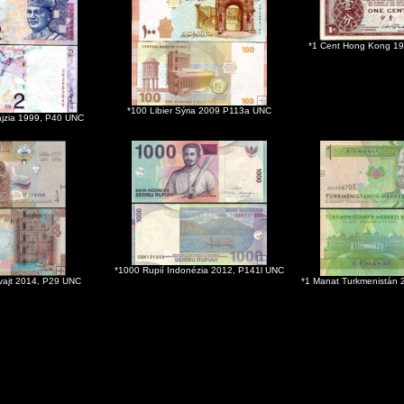
*1 Cent Hong Kong 1
*100 Libier Sýria 2009 P113a UNC
lajzia 1999, P40 UNC
*1000 Rupií Indonézia 2012, P141l UNC
uvajt 2014, P29 UNC
*1 Manat Turkmenistán