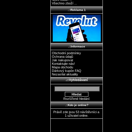
Všechno zboží ...
.::Reklama 1
.::Informace
Obchodní podmínky
Ochrana údajů
Jak nakupovat
Kontaktujte nás!
Mapa obchodu
Dárkový kupón FAQ
Nezasílat aktuality
.::Vyhledávaní
Rozšířené hledání
.::Kdo je online?
Právě zde jsou 53 návštěvníci a
1 uživatel online.