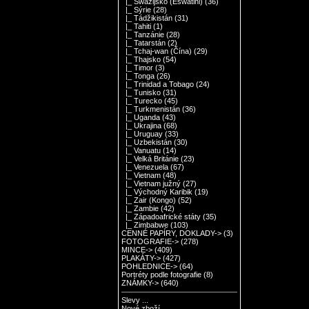
|_ Swazijsko (Eswatini)
(36)
|_ Sýrie
(28)
|_ Tádžikistán
(31)
|_ Tahiti
(1)
|_ Tanzánie
(28)
|_ Tatarstán
(2)
|_ Tchaj-wan (Čína)
(29)
|_ Thajsko
(54)
|_ Timor
(3)
|_ Tonga
(26)
|_ Trinidad a Tobago
(24)
|_ Tunisko
(31)
|_ Turecko
(45)
|_ Turkmenistán
(36)
|_ Uganda
(43)
|_ Ukrajina
(68)
|_ Uruguay
(33)
|_ Uzbekistán
(30)
|_ Vanuatu
(14)
|_ Velká Británie
(23)
|_ Venezuela
(67)
|_ Vietnam
(48)
|_ Vietnam južný
(27)
|_ Východný Karibik
(19)
|_ Zair (Kongo)
(52)
|_ Zambie
(42)
|_ Západoafrické státy
(35)
|_ Zimbabwe
(103)
CENNÉ PAPÍRY, DOKLADY->
(3)
FOTOGRAFIE->
(278)
MINCE->
(409)
PLAKÁTY->
(427)
POHLEDNICE->
(64)
Portréty podle fotografie
(8)
ZNÁMKY->
(640)
Slevy ...
Nové zboží ...