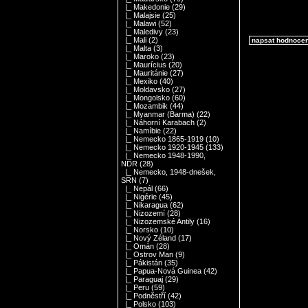
|_ Makedonie
(29)
|_ Malajsie
(25)
|_ Malawi
(52)
|_ Maledivy
(23)
|_ Mali
(2)
napsat hodnoce
|_ Malta
(3)
|_ Maroko
(23)
|_ Maurícius
(20)
|_ Mauritánie
(27)
|_ Mexiko
(40)
|_ Moldavsko
(27)
|_ Mongolsko
(60)
|_ Mozambik
(44)
|_ Myanmar (Barma)
(22)
|_ Náhorní Karabach
(2)
|_ Namíbie
(22)
|_ Nemecko 1865-1919
(10)
|_ Nemecko 1920-1945
(133)
|_ Nemecko 1948-1990,
NDR
(28)
|_ Nemecko, 1948-dnešek,
SRN
(7)
|_ Nepál
(66)
|_ Nigérie
(45)
|_ Nikaragua
(62)
|_ Nizozemí
(28)
|_ Nizozemské Antily
(16)
|_ Norsko
(10)
|_ Nový Zéland
(17)
|_ Omán
(28)
|_ Ostrov Man
(9)
|_ Pákistán
(35)
|_ Papua-Nová Guinea
(42)
|_ Paraguaj
(29)
|_ Peru
(59)
|_ Podněstří
(42)
|_ Polsko
(103)