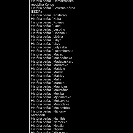
História peňazí Demokratická
republika Kongo
História peňazí Severná Kórea
(KĽDR)
História peňazí Kostariky
História peňazí Kuba
História peňazí Kuvajtu
História peňazí Laosu
História peňazí Lesotho
História peňazí Libanonu
História peňazí Libéria
História peňazí Líbye
História peňazí Litvy
História peňazí Lotyšska
História peňazí Luxemburska
História peňazí Macao
História peňazí Macedónska
História peňazí Madagaskaru
História peňazí Maďarska
História peňazí Malajzie
História peňazí Malawi
História peňazí Maldivy
História peňazí Malty
História peňazí Maroka
História peňazí Maurícius
História peňazí Mauritánie
História peňazí Mexika
História peňazí Mjanmarska
História peňazí Moldavska
História peňazí Mongolska
História peňazí Mozambiku
História peňazí Náhorný
Karabach
História peňazí Namíbie
História peňazí Nemecka
História peňazí Nepálu
História peňazí Nigérie
História peňazí Nikaragua