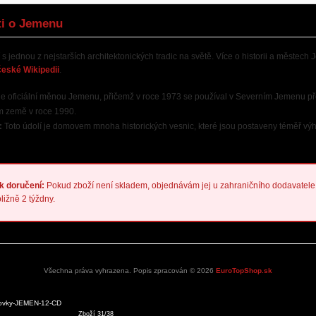
ti o Jemenu
s jednou z nejstarších architektonických tradic na světě. Více o historii a městech
české Wikipedii
.
je oficiální měnou Jemenu, přičemž v roce 1973 se používal v Severním Jemenu p
m země v roce 1990.
:
Toto údolí je domovem mnoha historických vesnic, které jsou postaveny téměř výh
k doručení:
Pokud zboží není skladem, objednávám jej u zahraničního dodavatele
bližně 2 týždny.
Všechna práva vyhrazena. Popis zpracován © 2026
EuroTopShop.sk
ovky-JEMEN-12-CD
Zboží 31/38