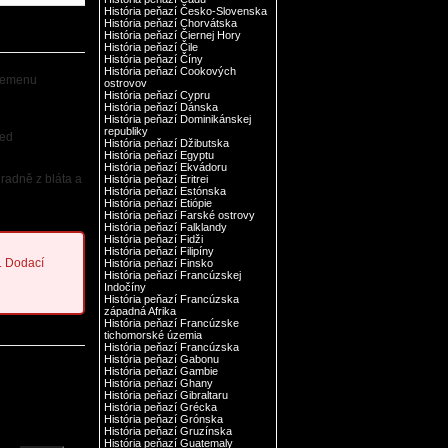
História peňazí Česko-Slovenska
História peňazí Chorvátska
História peňazí Čiernej Hory
História peňazí Čile
História peňazí Číny
História peňazí Cookových
 Jemenu
ostrovov
História peňazí Cypru
História peňazí Dánska
História peňazí Dominikánskej
republiky
řed
História peňazí Džibutska
História peňazí Egyptu
História peňazí Ekvádoru
radně z bláta a
História peňazí Eritrei
História peňazí Estónska
História peňazí Etiópie
História peňazí Farské ostrovy
História peňazí Falklandy
História peňazí Fidži
História peňazí Filipíny
. Dodací
História peňazí Finsko
História peňazí Francúzskej
Indočíny
História peňazí Francúzska
západná Afrika
História peňazí Francúzske
tichomorské územia
História peňazí Francúzska
História peňazí Gabonu
História peňazí Gambie
História peňazí Ghany
História peňazí Gibraltaru
História peňazí Grécka
História peňazí Grónska
História peňazí Gruzínska
História peňazí Guatemaly