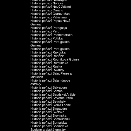
História peňazí Nórska
História peňazí Nový Zéland
História peňazí Ománu
História peňazí Ostrov Man
História peňazí Pakistanu
História peňazí Papua Nová
Guinea
História peňazí Paraguaju
História peňazí Peru
História peňazí Podnesterska
História peňazí Poľska
História peňazí Portugalská
Guinea
História peňazí Portugalska
História peňazí Rakúska
História peňazí Rodézie
História peňazí Rovníková Guinea
História peňazí Rumunsko
História peňazí Ruska
História peňazí Rwandy
História peňazí Saint Pierre a
Miquelon
História peňazí Šalamúnove
ostrovy
História peňazí Salvadoru
História peňazí Samoa
História peňazí Saudskej Arábie
História peňazí Severné Írsko
História peňazí Seychely
História peňazí Sierra Leone
História peňazí Singapúru
História peňazí Škótska
História peňazí Slovinska
História peňazí Somalilandu
História peňazí Somálska
História peňazí Španielska
Spojené arabské emiráty