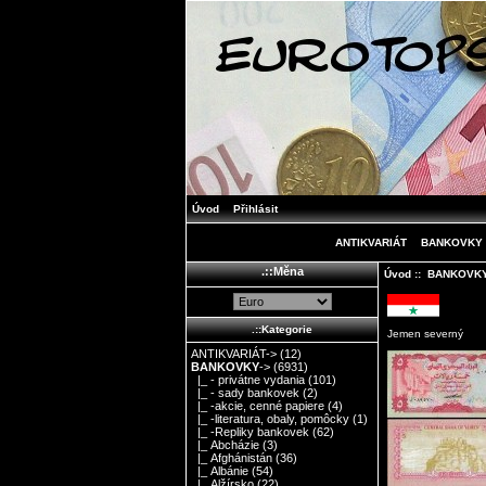
Úvod
Přihlásit
ANTIKVARIÁT
BANKOVKY
.::Měna
Úvod
::
BANKOVK
.::Kategorie
Jemen severný
ANTIKVARIÁT->
(12)
BANKOVKY
->
(6931)
|_ - privátne vydania
(101)
|_ - sady bankovek
(2)
|_ -akcie, cenné papiere
(4)
|_ -literatura, obaly, pomôcky
(1)
|_ -Repliky bankovek
(62)
|_ Abcházie
(3)
|_ Afghánistán
(36)
|_ Albánie
(54)
|_ Alžírsko
(22)