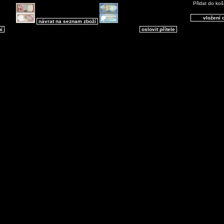
Přidat do koš
návrat na seznam zboží
ní
oslovit přítele