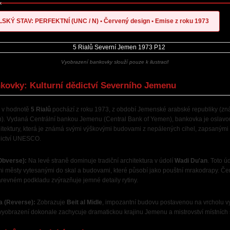
k
SKÝ STAV: PERFEKTNÍ (UNC / N)
•
Červený design
•
Emise z roku 1973
Vyobrazení bankovky slouží pouze k ilustraci!
kovky: Kulturní dědictví Severního Jemenu
 v hodnotě
5 Rialů
pochází z roku 1973, z období Jemenské arabské republiky (zn
). Vydaná Centrální bankou Jemenu (Central Bank of Yemen), bankovka je oslavou
itektury, která je známá svými výškovými budovami z nepálených cihel, zapsaným
dictví UNESCO.
(Obverse):
Na levé straně dominuje tradiční architektura v údolí
Wadi Du'an
. Toto ú
i městy vytesanými do skal a budovami, které působí jako pouštní mrakodrapy. Če
arevném podkladu zvýrazňuje jemné detaily rytiny.
a (Reverse):
Zobrazuje
Beit al Midle
, impozantní budovu postavenou na vrcholu v
vyobrazení dokonale zachycuje dramatickou krajinu Jemenu a mistrovství místních s