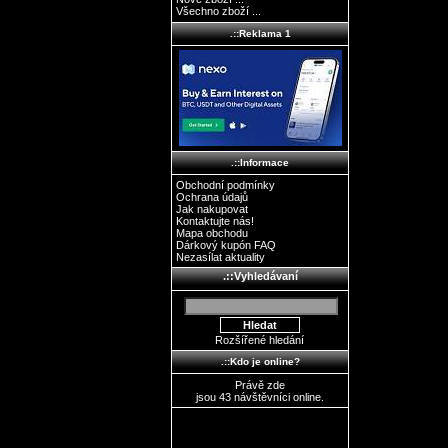
Všechno zboží ...
.::Reklama 1
.::Informace
Obchodní podmínky
Ochrana údajů
Jak nakupovat
Kontaktujte nás!
Mapa obchodu
Dárkový kupón FAQ
Nezasílat aktuality
.::Vyhledávaní
Rozšířené hledání
.::Kdo je online?
Právě zde
jsou 43 návštěvníci online.