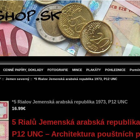
CENNÉ PAPÍRY, DOKLADY
FOTOGRAFIE
MINCE
PLAKÁTY
POHLEDNICE
Portrét
Y
::
Jemen severný
:: *5 Rialov Jemenská arabská republika 1973, P12 UNC
*5 Rialov Jemenská arabská republika 1973, P12 UNC
16.99€
5 Rialů Jemenská arabská republika
P12 UNC – Architektura pouštních 