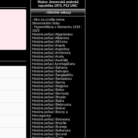
Rialov Jemenská arabská
republika 1973, P12 UNC
.::Důležité odkazy
- Ako sa zrodila mena
Slovenského štátu
- Hyperinflácia v Nemecku 1918 -
1924
História peňazí Afganistanu
História peňazí Albánska
História peňazí Alžírska
História peňazí Angoly
História peňazí Argentíny
História peňazí Arménska
História peňazí Aruby
História peňazí Austrálie
Hstória peňazí Azerbajdžanu
História peňazí Bahamy
História peňazí Bahrajnu
História peňazí Bangladéšu
História peňazí Barbadosu
História peňazí Barmy
História peňazí Belgicka
História peňazí Belize
História peňazí Bermudy
História peňazí Bhután
História peňazí Biafra
História peňazí Bieloruska
História peňazí Bolívie
História peňazí Bosny a
Hercegoviny
História peňazí Botswany
História peňazí Brazílie
História peňazí Bruneju
História peňazí Bulharska
História peňazí Burundi
História peňazí Čadu