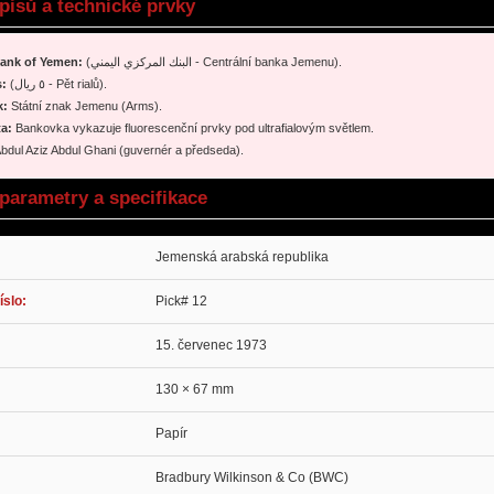
pisů a technické prvky
Bank of Yemen:
(البنك المركزي اليمني - Centrální banka Jemenu).
s:
(٥ ريال - Pět rialů).
k:
Státní znak Jemenu (Arms).
ta:
Bankovka vykazuje fluorescenční prvky pod ultrafialovým světlem.
bdul Aziz Abdul Ghani (guvernér a předseda).
parametry a specifikace
Jemenská arabská republika
íslo:
Pick# 12
15. červenec 1973
130 × 67 mm
Papír
Bradbury Wilkinson & Co (BWC)