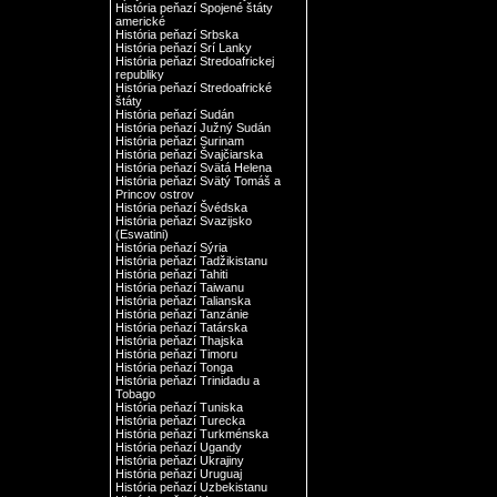
História peňazí Spojené štáty
americké
História peňazí Srbska
História peňazí Srí Lanky
História peňazí Stredoafrickej
republiky
História peňazí Stredoafrické
štáty
História peňazí Sudán
História peňazí Južný Sudán
História peňazí Surinam
História peňazí Švajčiarska
História peňazí Svätá Helena
História peňazí Svätý Tomáš a
Princov ostrov
História peňazí Švédska
História peňazí Svazijsko
(Eswatini)
História peňazí Sýria
História peňazí Tadžikistanu
História peňazí Tahiti
História peňazí Taiwanu
História peňazí Talianska
História peňazí Tanzánie
História peňazí Tatárska
História peňazí Thajska
História peňazí Timoru
História peňazí Tonga
História peňazí Trinidadu a
Tobago
História peňazí Tuniska
História peňazí Turecka
História peňazí Turkménska
História peňazí Ugandy
História peňazí Ukrajiny
História peňazí Uruguaj
História peňazí Uzbekistanu