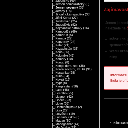
|_ Japonsko
(49)
|_ Jemen demokratický
(5)
|_ Jemen severný
(38)
Zajímavos
|_ Jersey
(18)
|_ Jihoafrická republika
(33)
|_ Jižní Korea
(27)
|_ Jordánsko
(25)
Jemen je zemí 
|_ Jugoslávie
(92)
naleznete na
|_ Kajmanské ostrovy
(16)
|_ Kambodža
(69)
|_ Kamerun
(5)
|_ Kanada
(22)
Měna:
Rial 
|_ Kapverdy
(24)
sjednocení
|_ Katar
(21)
|_ Kazachstán
(36)
Wadi Du'an
|_ Keňa
(36)
|_ Kolumbie
(42)
hlíny.
|_ Komory
(10)
|_ Kongo
(8)
|_ Kongo dem. rep.
(38)
|_ Korea severní, KLDR
(91)
|_ Kostarika
(28)
Informace 
|_ Kuba
(64)
|_ Kuvajt
(15)
lhůta je při
|_ Kypr
(8)
|_ Kyrgyzstán
(38)
|_ Laos
(48)
|_ Lesotho
(25)
|_ Libanon
(42)
|_ Libérie
(23)
|_ Libye
(38)
|_ Lichtenštejnsko
(2)
|_ Litva
(27)
|_ Lotyšsko
(19)
|_ Lucembursko
(8)
|_ Macao
(50)
Kód: bank
|_ Madagaskar
(44)
|_ Maďarsko
(79)