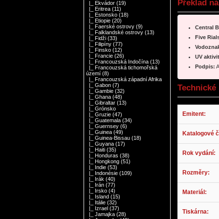
Překlad ná
|_ Ekvádor
(19)
|_ Eritrea
(11)
|_ Estonsko
(18)
|_ Etiopie
(20)
|_ Faerské ostrovy
(9)
Central 
|_ Falklandské ostrovy
(13)
Five Rial
|_ Fidži
(33)
|_ Filipíny
(77)
Vodozna
|_ Finsko
(12)
|_ Francie
(26)
UV aktivi
|_ Francouzská Indočína
(13)
Podpis:
A
|_ Francouzská tichomořská
území
(8)
|_ Francouzská západní Afrika
|_ Gabon
(7)
Technické 
|_ Gambie
(32)
|_ Ghana
(48)
|_ Gibraltar
(13)
|_ Grónsko
Emitent:
|_ Gruzie
(47)
|_ Guatemala
(34)
|_ Guernsey
(6)
|_ Guinea
(49)
Katalogové č
|_ Guinea-Bissau
(18)
|_ Guyana
(17)
|_ Haiti
(35)
Rok vydání:
|_ Honduras
(38)
|_ Hongkong
(51)
|_ Indie
(53)
Rozměry:
|_ Indonésie
(109)
|_ Irák
(40)
|_ Irán
(77)
|_ Irsko
(4)
Materiál:
|_ Island
(15)
|_ Itálie
(32)
|_ Izrael
(37)
Tiskárna:
|_ Jamajka
(28)