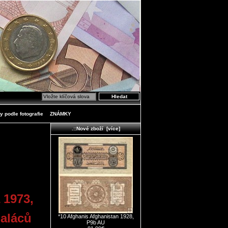
y podle fotografie
ZNÁMKY
.::Nové zboží [více]
 1973,
paláců
*10 Afghanis Afghanistan 1928,
P9b AU