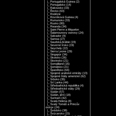
|_ Portugalská Guinea
(2)
|_ Portugalsko
(14)
|_ Rakousko
(33)
|_ Řecko
(63)
|_ Rodézie
|_ Rovníková Guinea
(4)
|_ Rumunsko
(33)
|_ Rusko
(80)
|_ Rwanda
(34)
|_ Saint Pierre a Miquelon
|_ Šalamounovy ostrovy
(24)
|_ Salvador
(9)
|_ Samoa
(27)
|_ Saudská Arábie
(19)
|_ Severné Írsko
(19)
|_ Seychely
(22)
|_ Sierra Leone
(29)
|_ Singapúr
(34)
|_ Skotsko
(26)
|_ Slovinsko
(21)
|_ Somaliland
(16)
|_ Somálsko
(21)
|_ Španělsko
(64)
|_ Spojené arabské emiráty
(13)
|_ Spojené štáty americké
(62)
|_ Srbsko
(35)
|_ Srí Lanka
(44)
|_ Středoafrická republika
(4)
|_ Středoafrické státy
(29)
|_ Súdán
(57)
|_ Súdán, jižní
(18)
|_ Surinam
(42)
|_ Svatá Helena
(8)
|_ Svatý Tomáš a Princův
ostrov
(24)
|_ Švédsko
(38)
|_ Švýcarsko
(15)