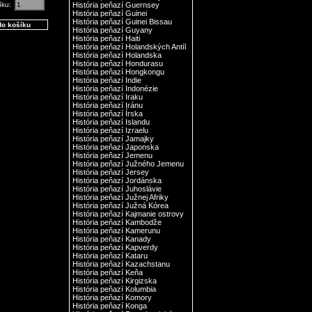
íku:
História peňazí Guernsey
História peňazí Guinei
História peňazí Guinei Bissau
História peňazí Guyany
História peňazí Haiti
História peňazí Holandských Antíl
História peňazí Holandska
História peňazí Hondurasu
História peňazí Hongkongu
História peňazí Indie
História peňazí Indonézie
História peňazí Iraku
História peňazí Iránu
História peňazí Írska
História peňazí Islandu
História peňazí Izraelu
História peňazí Jamajky
História peňazí Japonska
História peňazí Jemenu
História peňazí Južného Jemenu
História peňazí Jersey
História peňazí Jordánska
História peňazí Juhoslávie
História peňazí Južnej Afriky
História peňazí Južná Kórea
História peňazí Kajmanie ostrovy
História peňazí Kambodže
História peňazí Kamerunu
História peňazí Kanady
História peňazí Kapverdy
História peňazí Kataru
História peňazí Kazachstanu
História peňazí Keňa
História peňazí Kirgizska
História peňazí Kolumbia
História peňazí Komory
História peňazí Konga