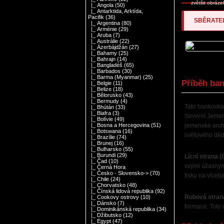
zvětšit obráze
|_ Angola
(50)
|_ Antarktida, Arktída,
Pacifik
(36)
SBĚRATEL
|_ Argentina
(80)
|_ Arménie
(29)
|_ Aruba
(7)
|_ Austrálie
(22)
|_ Ázerbájdžán
(27)
|_ Bahamy
(25)
|_ Bahrajn
(14)
|_ Bangladéš
(65)
|_ Barbados
(30)
|_ Barma (Myanmar)
(25)
Příběh ban
|_ Belgie
(11)
|_ Belize
(18)
|_ Bělorusko
(43)
|_ Bermudy
(4)
Tato bankovka
|_ Bhútán
(33)
|_ Biafra
(3)
Severní Jemen
|_ Bolívie
(49)
jemenské arch
|_ Bosna a Hercegovina
(51)
|_ Botswana
(16)
světového dě
|_ Brazílie
(74)
|_ Brunej
(16)
|_ Bulharsko
(55)
|_ Burundi
(29)
Lícní strana 
|_ Čad
(10)
svými úžasným
|_ Černá Hora
|_ Česko - Slovensko->
(70)
tisku na víceb
|_ Chile
(24)
|_ Chorvatsko
(48)
|_ Čínská lidová republika
(92)
Rubová stran
|_ Cookovy ostrovy
(10)
|_ Dánsko
(7)
formace. Toto 
|_ Dominikánská republika
(34)
|_ Džibutsko
(12)
|_ Egypt
(47)