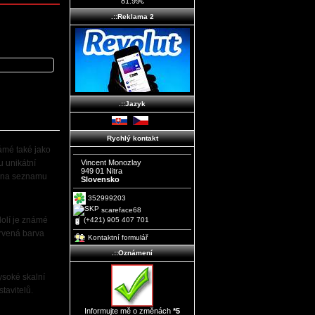
81.99€
.::Reklama 2
.::Jazyk
Rychlý kontakt
ámé také jako
 unikátní
Vincent Monozlay
949 01 Nitra
i na seznamu
Slovensko
352999203
scareface68
dolí je známé
(+421) 905 407 701
rvená barva
Kontaktní formulář
.::Oznámení
ysoké skalní
tavitelů.
Informujte mě o změnách
*5