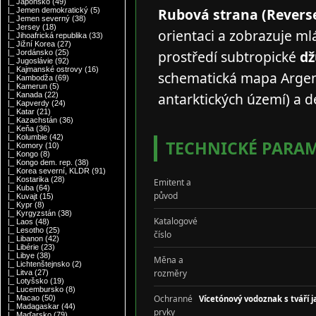
|_ Japonsko
(49)
Rubová strana (Reverse
|_ Jemen demokratický
(5)
|_ Jemen severný
(38)
|_ Jersey
(18)
orientaci a zobrazuje m
|_ Jihoafrická republika
(33)
|_ Jižní Korea
(27)
prostředí subtropické
dž
|_ Jordánsko
(25)
|_ Jugoslávie
(92)
|_ Kajmanské ostrovy
(16)
schematická mapa Argent
|_ Kambodža
(69)
|_ Kamerun
(5)
antarktických území) a d
|_ Kanada
(22)
|_ Kapverdy
(24)
|_ Katar
(21)
|_ Kazachstán
(36)
|_ Keňa
(36)
|_ Kolumbie
(42)
TECHNICKÉ PARAM
|_ Komory
(10)
|_ Kongo
(8)
|_ Kongo dem. rep.
(38)
|_ Korea severní, KLDR
(91)
|_ Kostarika
(28)
Emitent a
|_ Kuba
(64)
původ
|_ Kuvajt
(15)
|_ Kypr
(8)
|_ Kyrgyzstán
(38)
Katalogové
|_ Laos
(48)
|_ Lesotho
(25)
číslo
|_ Libanon
(42)
|_ Libérie
(23)
|_ Libye
(38)
Měna a
|_ Lichtenštejnsko
(2)
rozměry
|_ Litva
(27)
|_ Lotyšsko
(19)
|_ Lucembursko
(8)
Ochranné
Vícetónový vodoznak s tváří 
|_ Macao
(50)
|_ Madagaskar
(44)
prvky
|_ Maďarsko
(79)