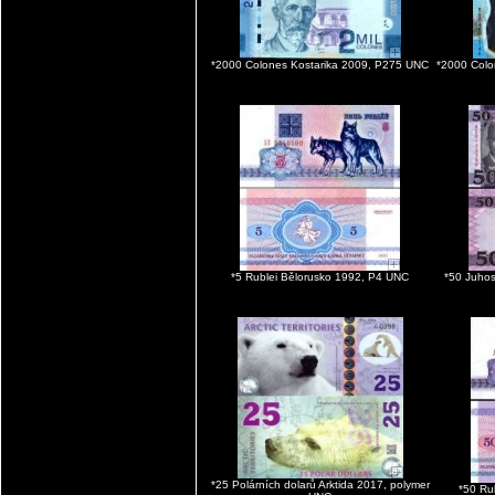
*2000 Colones Kostarika 2009, P275 UNC
*2000 Colo
*5 Rublei Bělorusko 1992, P4 UNC
*50 Juhos
*25 Polárních dolarů Arktida 2017, polymer
*50 Ru