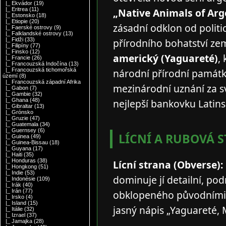
|_ Ekvádor
(19)
„Native Animals of Arg
|_ Eritrea
(11)
|_ Estonsko
(18)
|_ Etiopie
(20)
zásadní odklon od polit
|_ Faerské ostrovy
(9)
|_ Falklandské ostrovy
(13)
přírodního bohatství z
|_ Fidži
(33)
|_ Filipíny
(77)
|_ Finsko
(12)
americký (Yaguareté)
,
|_ Francie
(26)
|_ Francouzská Indočína
(13)
národní přírodní památku
|_ Francouzská tichomořská
území
(8)
|_ Francouzská západní Afrika
mezinárodní uznání za sv
|_ Gabon
(7)
|_ Gambie
(32)
nejlepší bankovku Latin
|_ Ghana
(48)
|_ Gibraltar
(13)
|_ Grónsko
|_ Gruzie
(47)
|_ Guatemala
(34)
|_ Guernsey
(6)
LÍCNÍ A RUBOVÁ 
|_ Guinea
(49)
|_ Guinea-Bissau
(18)
|_ Guyana
(17)
|_ Haiti
(35)
|_ Honduras
(38)
Lícní strana (Obverse):
|_ Hongkong
(51)
|_ Indie
(53)
dominuje jí detailní, po
|_ Indonésie
(109)
|_ Irák
(40)
|_ Irán
(77)
obklopeného původními 
|_ Irsko
(4)
|_ Island
(15)
jasný nápis „Yaguareté,
|_ Itálie
(32)
|_ Izrael
(37)
|_ Jamajka
(28)