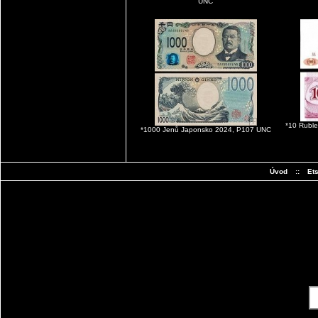
UNC
*10 Rubl
*1000 Jenů Japonsko 2024, P107 UNC
Úvod
::
Et