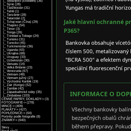
|_ Swazijsko (Eswatini)
(36)
|_ Sýrie
(28)
Yungas má tradiční horizon
|_ Tádžikistán
(31)
|_ Tahiti
(1)
|_ Tanzánie
(28)
|_ Tatarstán
(2)
Jaké hlavní ochranné pr
|_ Tchaj-wan (Čína)
(29)
|_ Thajsko
(54)
P365?
|_ Timor
(3)
|_ Tonga
(26)
|_ Trinidad a Tobago
(24)
|_ Tunisko
(31)
Bankovka obsahuje vícetó
|_ Turecko
(45)
|_ Turkmenistán
(36)
číslem 500, metalizovaný
|_ Uganda
(43)
|_ Ukrajina
(68)
|_ Uruguay
(33)
"BCRA 500" a efektem dyn
|_ Uzbekistán
(30)
|_ Vanuatu
(14)
speciální fluorescenční pr
|_ Velká Británie
(23)
|_ Venezuela
(67)
|_ Vietnam
(48)
|_ Vietnam južný
(27)
|_ Východný Karibik
(19)
|_ Zair (Kongo)
(52)
|_ Zambie
(42)
INFORMACE O DOP
|_ Západoafrické státy
(35)
|_ Zimbabwe
(103)
CENNÉ PAPÍRY, DOKLADY->
(3)
FOTOGRAFIE->
(278)
MINCE->
(409)
Všechny bankovky balím
PLAKÁTY->
(427)
POHLEDNICE->
(64)
bezpečných obalů chrán
Portréty podle fotografie
(8)
ZNÁMKY->
(640)
během přepravy. Pokud
Slevy ...
Nové zboží ...