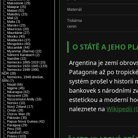
|_ Makedonie
(29)
|_ Malajsie
(25)
Materiál
|_ Malawi
(52)
|_ Maledivy
(23)
|_ Mali
(2)
Tiskárna
|_ Malta
(3)
|_ Maroko
(23)
cenin
|_ Maurícius
(20)
|_ Mauritánie
(27)
|_ Mexiko
(40)
|_ Moldavsko
(27)
O STÁTĚ A JEHO P
|_ Mongolsko
(60)
|_ Mozambik
(44)
|_ Myanmar (Barma)
(22)
|_ Náhorní Karabach
(2)
|_ Namíbie
(22)
Argentina je zemí obrov
|_ Nemecko 1865-1919
(10)
|_ Nemecko 1920-1945
(133)
Patagonie až po tropické
|_ Nemecko 1948-1990,
NDR
(28)
|_ Nemecko, 1948-dnešek,
systém prošel v historii
SRN
(7)
|_ Nepál
(66)
bankovek s národními zv
|_ Nigérie
(45)
|_ Nikaragua
(62)
|_ Nizozemí
(28)
estetickou a moderní ho
|_ Nizozemské Antily
(16)
|_ Norsko
(10)
naleznete na
Wikipedii (
|_ Nový Zéland
(17)
|_ Omán
(28)
|_ Ostrov Man
(9)
|_ Pákistán
(35)
|_ Papua-Nová Guinea
(42)
|_ Paraguaj
(29)
|_ Peru
(59)
|_ Podněstří
(42)
|_ Polsko
(103)