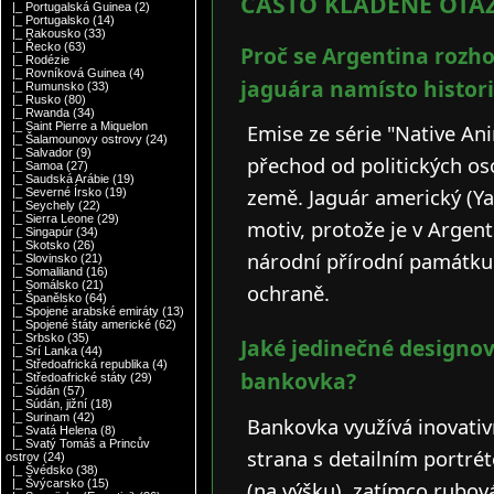
ČASTO KLADENÉ OTÁZ
|_ Portugalská Guinea
(2)
|_ Portugalsko
(14)
|_ Rakousko
(33)
|_ Řecko
(63)
Proč se Argentina rozho
|_ Rodézie
|_ Rovníková Guinea
(4)
jaguára namísto histor
|_ Rumunsko
(33)
|_ Rusko
(80)
|_ Rwanda
(34)
Emise ze série "Native An
|_ Saint Pierre a Miquelon
|_ Šalamounovy ostrovy
(24)
|_ Salvador
(9)
přechod od politických os
|_ Samoa
(27)
|_ Saudská Arábie
(19)
země. Jaguár americký (Ya
|_ Severné Írsko
(19)
|_ Seychely
(22)
|_ Sierra Leone
(29)
motiv, protože je v Argen
|_ Singapúr
(34)
|_ Skotsko
(26)
národní přírodní památku 
|_ Slovinsko
(21)
|_ Somaliland
(16)
|_ Somálsko
(21)
ochraně.
|_ Španělsko
(64)
|_ Spojené arabské emiráty
(13)
|_ Spojené štáty americké
(62)
|_ Srbsko
(35)
Jaké jedinečné designo
|_ Srí Lanka
(44)
|_ Středoafrická republika
(4)
bankovka?
|_ Středoafrické státy
(29)
|_ Súdán
(57)
|_ Súdán, jižní
(18)
|_ Surinam
(42)
Bankovka využívá inovativ
|_ Svatá Helena
(8)
|_ Svatý Tomáš a Princův
strana s detailním portré
ostrov
(24)
|_ Švédsko
(38)
(na výšku), zatímco rubov
|_ Švýcarsko
(15)