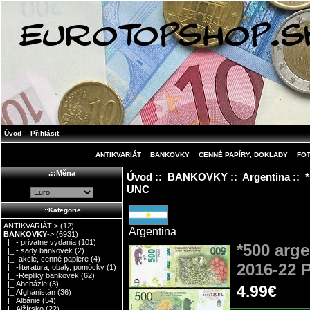
Úvod
Přihlásit
ANTIKVARIÁT
BANKOVKY
CENNÉ PAPÍRY, DOKLADY
FO
.::Měna
Úvod
::
BANKOVKY
::
Argentina
:: 
UNC
.::Kategorie
ANTIKVARIÁT->
(12)
Argentina
BANKOVKY
->
(6931)
|_ - privátne vydania
(101)
*500 arg
|_ - sady bankovek
(2)
|_ -akcie, cenné papiere
(4)
2016-22 
|_ -literatura, obaly, pomôcky
(1)
|_ -Repliky bankovek
(62)
|_ Abcházie
(3)
4.99€
|_ Afghánistán
(36)
|_ Albánie
(54)
|_ Alžírsko
(22)