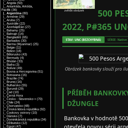
|_ Angola
(50)
|_ Antarktida, Arktída,
500 PE
Pacifik
(36)
zvětšit obrázek
|_ Argentina
(80)
|_ Arménie
(29)
|_ Aruba
(7)
2022, P#365 UN
|_ Austrálie
(22)
|_ Ázerbájdžán
(27)
|_ Bahamy
(25)
|_ Bahrajn
(14)
|_ Bangladéš
(65)
STAV: UNC (BEZCHYBNÁ)
SÉRIE: Native
|_ Barbados
(30)
|_ Barma (Myanmar)
(25)
|_ Belgie
(11)
|_ Belize
(18)
|_ Bělorusko
(43)
|_ Bermudy
(4)
|_ Bhútán
(33)
|_ Biafra
(3)
Obrázek bankovky slouží pro ilust
|_ Bolívie
(49)
|_ Bosna a Hercegovina
(51)
|_ Botswana
(16)
|_ Brazílie
(74)
|_ Brunej
(16)
|_ Bulharsko
(55)
|_ Burundi
(29)
PŘÍBĚH BANKOVKY
|_ Čad
(10)
|_ Černá Hora
|_ Česko - Slovensko->
(70)
DŽUNGLE
|_ Chile
(24)
|_ Chorvatsko
(48)
|_ Čínská lidová republika
(92)
|_ Cookovy ostrovy
(10)
Bankovka v hodnotě 500 
|_ Dánsko
(7)
|_ Dominikánská republika
(34)
|_ Džibutsko
(12)
otevřela novou sérii arg
|_ Egypt
(47)