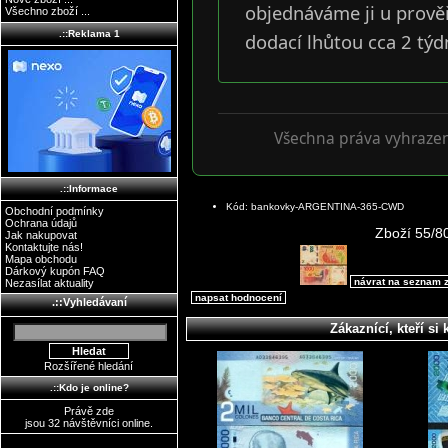
objednáváme ji u prově
Všechno zboží ...
.::Reklama 1
dodací lhůtou cca 2 týd
Všechna práva vyhraze
.::Informace
Kód: bankovky-ARGENTINA-365-CWD
Obchodní podmínky
Ochrana údajů
Zboží 55/8
Jak nakupovat
Kontaktujte nás!
Mapa obchodu
Dárkový kupón FAQ
návrat na seznam 
Nezasílat aktuality
napsat hodnocení
.::Vyhledávaní
Zákaznící, kteří si 
Rozšířené hledání
.::Kdo je online?
Právě zde
jsou 32 návštěvníci online.