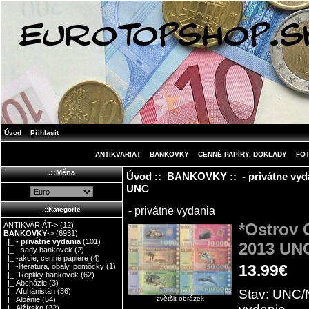
Úvod
Přihlásit
ANTIKVARIÁT
BANKOVKY
CENNÉ PAPÍRY, DOKLADY
FO
.::Měna
Úvod
::
BANKOVKY
::
- privátne vyd
UNC
- privátne vydania
.::Kategorie
*Ostrov 
ANTIKVARIÁT->
(12)
BANKOVKY
->
(6931)
|_ - privátne vydania
(101)
2013 UN
|_ - sady bankovek
(2)
|_ -akcie, cenné papiere
(4)
13.99€
|_ -literatura, obaly, pomôcky
(1)
|_ -Repliky bankovek
(62)
|_ Abcházie
(3)
Stav: UNC/N
|_ Afghánistán
(36)
zvětšit obrázek
|_ Albánie
(54)
|_ Alžírsko
(22)