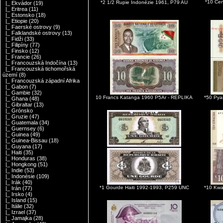
*10 Cen
*2 1/2 Rupie Indonézie 1961, P79 AU
|_ Ekvádor
(19)
|_ Eritrea
(11)
|_ Estonsko
(18)
|_ Etiopie
(20)
|_ Faerské ostrovy
(9)
|_ Falklandské ostrovy
(13)
|_ Fidži
(33)
|_ Filipíny
(77)
|_ Finsko
(12)
|_ Francie
(26)
|_ Francouzská Indočína
(13)
|_ Francouzská tichomořská
území
(8)
|_ Francouzská západní Afrika
|_ Gabon
(7)
|_ Gambie
(32)
10 Francs Katanga 1960 P5Ar - REPLIKA
*50 Pya
|_ Ghana
(48)
|_ Gibraltar
(13)
|_ Grónsko
|_ Gruzie
(47)
|_ Guatemala
(34)
|_ Guernsey
(6)
|_ Guinea
(49)
|_ Guinea-Bissau
(18)
|_ Guyana
(17)
|_ Haiti
(35)
|_ Honduras
(38)
|_ Hongkong
(51)
|_ Indie
(53)
|_ Indonésie
(109)
|_ Irák
(40)
*1 Gourde Haiti 1992-1993, P259 UNC
*10 Kw
|_ Irán
(77)
|_ Irsko
(4)
|_ Island
(15)
|_ Itálie
(32)
|_ Izrael
(37)
|_ Jamajka
(28)