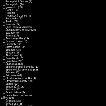
|_ Portugalská Guinea
(2)
|_ Portugalsko
(14)
|_ Rakousko
(33)
|_ Řecko
(63)
|_ Rodézie
|_ Rovníková Guinea
(4)
|_ Rumunsko
(33)
|_ Rusko
(80)
|_ Rwanda
(34)
|_ Saint Pierre a Miquelon
|_ Šalamounovy ostrovy
(24)
|_ Salvador
(9)
|_ Samoa
(27)
|_ Saudská Arábie
(19)
|_ Severné Írsko
(19)
|_ Seychely
(22)
|_ Sierra Leone
(29)
|_ Singapúr
(34)
|_ Skotsko
(26)
|_ Slovinsko
(21)
|_ Somaliland
(16)
|_ Somálsko
(21)
|_ Španělsko
(64)
|_ Spojené arabské emiráty
(13)
|_ Spojené štáty americké
(62)
|_ Srbsko
(35)
|_ Srí Lanka
(44)
|_ Středoafrická republika
(4)
|_ Středoafrické státy
(29)
|_ Súdán
(57)
|_ Súdán, jižní
(18)
|_ Surinam
(42)
|_ Svatá Helena
(8)
|_ Svatý Tomáš a Princův
ostrov
(24)
|_ Švédsko
(38)
|_ Švýcarsko
(15)