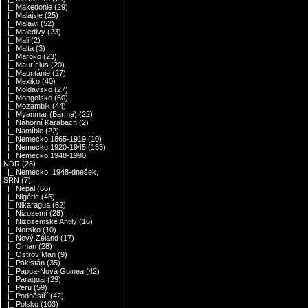
|_ Makedonie
(29)
|_ Malajsie
(25)
|_ Malawi
(52)
|_ Maledivy
(23)
|_ Mali
(2)
|_ Malta
(3)
|_ Maroko
(23)
|_ Maurícius
(20)
|_ Mauritánie
(27)
|_ Mexiko
(40)
|_ Moldavsko
(27)
|_ Mongolsko
(60)
|_ Mozambik
(44)
|_ Myanmar (Barma)
(22)
|_ Náhorní Karabach
(2)
|_ Namíbie
(22)
|_ Nemecko 1865-1919
(10)
|_ Nemecko 1920-1945
(133)
|_ Nemecko 1948-1990,
NDR
(28)
|_ Nemecko, 1948-dnešek,
SRN
(7)
|_ Nepál
(66)
|_ Nigérie
(45)
|_ Nikaragua
(62)
|_ Nizozemí
(28)
|_ Nizozemské Antily
(16)
|_ Norsko
(10)
|_ Nový Zéland
(17)
|_ Omán
(28)
|_ Ostrov Man
(9)
|_ Pákistán
(35)
|_ Papua-Nová Guinea
(42)
|_ Paraguaj
(29)
|_ Peru
(59)
|_ Podněstří
(42)
|_ Polsko
(103)