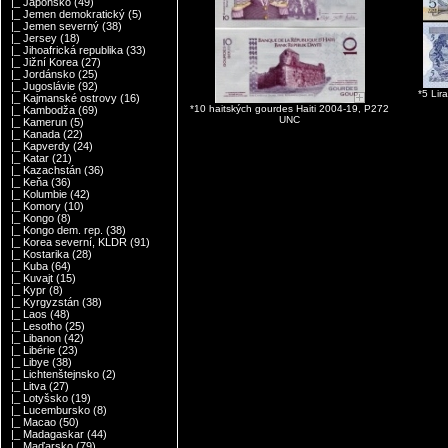
|_ Japonsko
(49)
|_ Jemen demokratický
(5)
|_ Jemen severný
(38)
|_ Jersey
(18)
|_ Jihoafrická republika
(33)
|_ Jižní Korea
(27)
|_ Jordánsko
(25)
|_ Jugoslávie
(92)
*5 Li
|_ Kajmanské ostrovy
(16)
*10 haitských gourdes Haiti 2004-19, P272
|_ Kambodža
(69)
UNC
|_ Kamerun
(5)
|_ Kanada
(22)
|_ Kapverdy
(24)
|_ Katar
(21)
|_ Kazachstán
(36)
|_ Keňa
(36)
|_ Kolumbie
(42)
|_ Komory
(10)
|_ Kongo
(8)
|_ Kongo dem. rep.
(38)
|_ Korea severní, KLDR
(91)
|_ Kostarika
(28)
|_ Kuba
(64)
|_ Kuvajt
(15)
|_ Kypr
(8)
|_ Kyrgyzstán
(38)
|_ Laos
(48)
|_ Lesotho
(25)
|_ Libanon
(42)
|_ Libérie
(23)
|_ Libye
(38)
|_ Lichtenštejnsko
(2)
|_ Litva
(27)
|_ Lotyšsko
(19)
|_ Lucembursko
(8)
|_ Macao
(50)
|_ Madagaskar
(44)
|_ Maďarsko
(79)