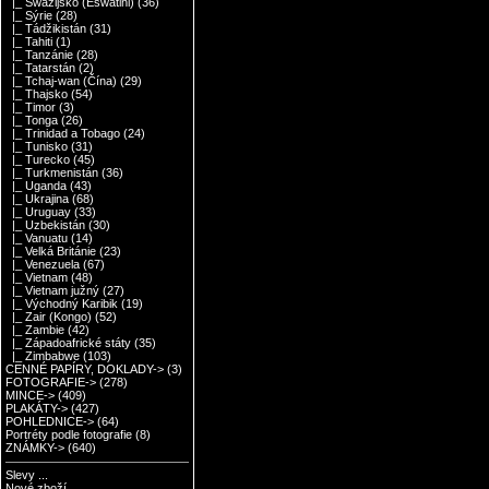
|_ Swazijsko (Eswatini)
(36)
|_ Sýrie
(28)
|_ Tádžikistán
(31)
|_ Tahiti
(1)
|_ Tanzánie
(28)
|_ Tatarstán
(2)
|_ Tchaj-wan (Čína)
(29)
|_ Thajsko
(54)
|_ Timor
(3)
|_ Tonga
(26)
|_ Trinidad a Tobago
(24)
|_ Tunisko
(31)
|_ Turecko
(45)
|_ Turkmenistán
(36)
|_ Uganda
(43)
|_ Ukrajina
(68)
|_ Uruguay
(33)
|_ Uzbekistán
(30)
|_ Vanuatu
(14)
|_ Velká Británie
(23)
|_ Venezuela
(67)
|_ Vietnam
(48)
|_ Vietnam južný
(27)
|_ Východný Karibik
(19)
|_ Zair (Kongo)
(52)
|_ Zambie
(42)
|_ Západoafrické státy
(35)
|_ Zimbabwe
(103)
CENNÉ PAPÍRY, DOKLADY->
(3)
FOTOGRAFIE->
(278)
MINCE->
(409)
PLAKÁTY->
(427)
POHLEDNICE->
(64)
Portréty podle fotografie
(8)
ZNÁMKY->
(640)
Slevy ...
Nové zboží ...