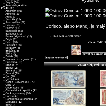
vydanie.
|_ Angola
(50)
|_ Antarktida, Arktída,
Pacifik
(36)
|_ Argentina
(80)
|_ Arménie
(29)
|_ Aruba
(7)
|_ Austrálie
(22)
|_ Ázerbájdžán
(27)
Corisco, alebo Mandj, je malý 
|_ Bahamy
(25)
|_ Bahrajn
(14)
|_ Bangladéš
(65)
|_ Barbados
(30)
Kód: b-ISLA-CORISCO-C
|_ Barma (Myanmar)
(25)
|_ Belgie
(11)
Zboží 24/1
|_ Belize
(18)
|_ Bělorusko
(43)
|_ Bermudy
(4)
|_ Bhútán
(33)
|_ Biafra
(3)
návrat na seznam z
|_ Bolívie
(49)
napsat hodnocení
|_ Bosna a Hercegovina
(51)
|_ Botswana
(16)
Zákaznící, kteří si 
|_ Brazílie
(74)
|_ Brunej
(16)
|_ Bulharsko
(55)
|_ Burundi
(29)
|_ Čad
(10)
|_ Černá Hora
|_ Česko - Slovensko->
(70)
|_ Chile
(24)
|_ Chorvatsko
(48)
|_ Čínská lidová republika
(92)
|_ Cookovy ostrovy
(10)
|_ Dánsko
(7)
|_ Dominikánská republika
(34)
|_ Džibutsko
(12)
|_ Egypt
(47)