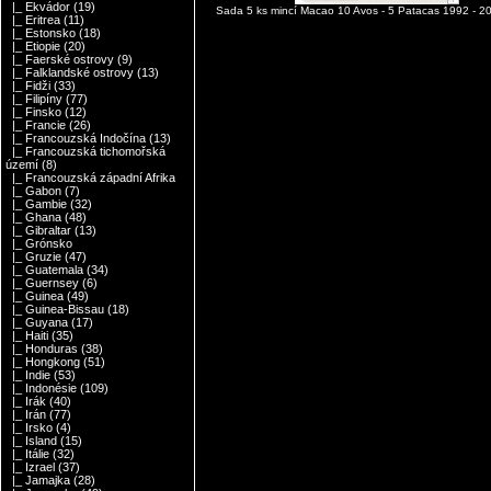
|_ Ekvádor
(19)
Sada 5 ks mincí Macao 10 Avos - 5 Patacas 1992 - 200
|_ Eritrea
(11)
|_ Estonsko
(18)
|_ Etiopie
(20)
|_ Faerské ostrovy
(9)
|_ Falklandské ostrovy
(13)
|_ Fidži
(33)
|_ Filipíny
(77)
|_ Finsko
(12)
|_ Francie
(26)
|_ Francouzská Indočína
(13)
|_ Francouzská tichomořská
území
(8)
|_ Francouzská západní Afrika
|_ Gabon
(7)
|_ Gambie
(32)
|_ Ghana
(48)
|_ Gibraltar
(13)
|_ Grónsko
|_ Gruzie
(47)
|_ Guatemala
(34)
|_ Guernsey
(6)
|_ Guinea
(49)
|_ Guinea-Bissau
(18)
|_ Guyana
(17)
|_ Haiti
(35)
|_ Honduras
(38)
|_ Hongkong
(51)
|_ Indie
(53)
|_ Indonésie
(109)
|_ Irák
(40)
|_ Irán
(77)
|_ Irsko
(4)
|_ Island
(15)
|_ Itálie
(32)
|_ Izrael
(37)
|_ Jamajka
(28)