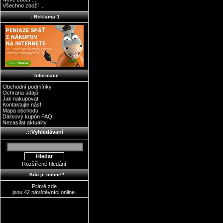
Všechno zboží ...
.::Reklama 1
.::Informace
Obchodní podmínky
Ochrana údajů
Jak nakupovat
Kontaktujte nás!
Mapa obchodu
Dárkový kupón FAQ
Nezasílat aktuality
.::Vyhledávaní
Rozšířené hledání
.::Kdo je online?
Právě zde
jsou 42 návštěvníci online.