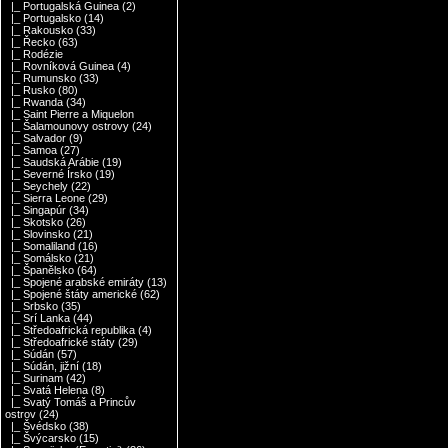
|_ Portugalská Guinea
(2)
|_ Portugalsko
(14)
|_ Rakousko
(33)
|_ Řecko
(63)
|_ Rodézie
|_ Rovníková Guinea
(4)
|_ Rumunsko
(33)
|_ Rusko
(80)
|_ Rwanda
(34)
|_ Saint Pierre a Miquelon
|_ Šalamounovy ostrovy
(24)
|_ Salvador
(9)
|_ Samoa
(27)
|_ Saudská Arábie
(19)
|_ Severné Írsko
(19)
|_ Seychely
(22)
|_ Sierra Leone
(29)
|_ Singapúr
(34)
|_ Skotsko
(26)
|_ Slovinsko
(21)
|_ Somaliland
(16)
|_ Somálsko
(21)
|_ Španělsko
(64)
|_ Spojené arabské emiráty
(13)
|_ Spojené štáty americké
(62)
|_ Srbsko
(35)
|_ Srí Lanka
(44)
|_ Středoafrická republika
(4)
|_ Středoafrické státy
(29)
|_ Súdán
(57)
|_ Súdán, jižní
(18)
|_ Surinam
(42)
|_ Svatá Helena
(8)
|_ Svatý Tomáš a Princův
ostrov
(24)
|_ Švédsko
(38)
|_ Švýcarsko
(15)