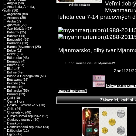
Veľmi dobrý
|_ Angola
(50)
zvětšit obrázek
|_ Antarktida, Arktída,
Myanmaru v 
Pacifik
(36)
|_ Argentina
(80)
lehota cca 7-14 pracovných d
|_ Arménie
(29)
|_ Aruba
(7)
|_ Austrálie
(22)
|_ Ázerbájdžán
(27)
|_ Bahamy
(25)
|_ Bahrajn
(14)
|_ Bangladéš
(65)
|_ Barbados
(30)
|_ Barma (Myanmar)
(25)
Mjanmarsko, dlhý tvar Mjanmar
|_ Belgie
(11)
|_ Belize
(18)
|_ Bělorusko
(43)
|_ Bermudy
(4)
Kód: mince-Coin Set Myanmar-W
|_ Bhútán
(33)
|_ Biafra
(3)
Zboží 21/2
|_ Bolívie
(49)
|_ Bosna a Hercegovina
(51)
|_ Botswana
(16)
|_ Brazílie
(74)
návrat na seznam 
|_ Brunej
(16)
|_ Bulharsko
(55)
napsat hodnocení
|_ Burundi
(29)
|_ Čad
(10)
Zákaznící, kteří si 
|_ Černá Hora
|_ Česko - Slovensko->
(70)
|_ Chile
(24)
|_ Chorvatsko
(48)
|_ Čínská lidová republika
(92)
|_ Cookovy ostrovy
(10)
|_ Dánsko
(7)
|_ Dominikánská republika
(34)
|_ Džibutsko
(12)
|_ Egypt
(47)