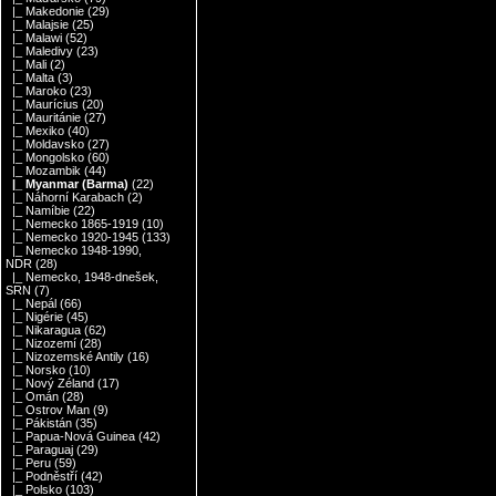
|_ Makedonie
(29)
|_ Malajsie
(25)
|_ Malawi
(52)
|_ Maledivy
(23)
|_ Mali
(2)
|_ Malta
(3)
|_ Maroko
(23)
|_ Maurícius
(20)
|_ Mauritánie
(27)
|_ Mexiko
(40)
|_ Moldavsko
(27)
|_ Mongolsko
(60)
|_ Mozambik
(44)
|_ Myanmar (Barma)
(22)
|_ Náhorní Karabach
(2)
|_ Namíbie
(22)
|_ Nemecko 1865-1919
(10)
|_ Nemecko 1920-1945
(133)
|_ Nemecko 1948-1990,
NDR
(28)
|_ Nemecko, 1948-dnešek,
SRN
(7)
|_ Nepál
(66)
|_ Nigérie
(45)
|_ Nikaragua
(62)
|_ Nizozemí
(28)
|_ Nizozemské Antily
(16)
|_ Norsko
(10)
|_ Nový Zéland
(17)
|_ Omán
(28)
|_ Ostrov Man
(9)
|_ Pákistán
(35)
|_ Papua-Nová Guinea
(42)
|_ Paraguaj
(29)
|_ Peru
(59)
|_ Podněstří
(42)
|_ Polsko
(103)