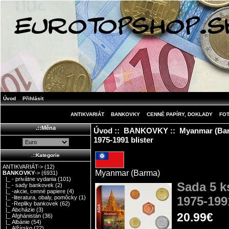
Úvod
Přihlásit
ANTIKVARIÁT
BANKOVKY
CENNÉ PAPÍRY, DOKLADY
FO
.::Měna
Úvod
::
BANKOVKY
::
Myanmar (Ba
1975-1991 blister
.::Kategorie
ANTIKVARIÁT->
(12)
Myanmar (Barma)
BANKOVKY
->
(6931)
|_ - privátne vydania
(101)
Sada 5 k
|_ - sady bankovek
(2)
|_ -akcie, cenné papiere
(4)
1975-1991
|_ -literatura, obaly, pomôcky
(1)
|_ -Repliky bankovek
(62)
|_ Abcházie
(3)
20.99€
|_ Afghánistán
(36)
|_ Albánie
(54)
|_ Alžírsko
(22)