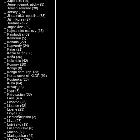
|_ Japonsko
(49)
|_ Jemen demokratický
(5)
|_ Jemen severný
(38)
|_ Jersey
(18)
|_ Jihoafrická republika
(33)
|_ Jižní Korea
(27)
|_ Jordánsko
(25)
|_ Jugoslávie
(92)
|_ Kajmanské ostrovy
(16)
|_ Kambodža
(69)
|_ Kamerun
(5)
|_ Kanada
(22)
|_ Kapverdy
(24)
|_ Katar
(21)
|_ Kazachstán
(36)
|_ Keňa
(36)
|_ Kolumbie
(42)
|_ Komory
(10)
|_ Kongo
(8)
|_ Kongo dem. rep.
(38)
|_ Korea severní, KLDR
(91)
|_ Kostarika
(28)
|_ Kuba
(64)
|_ Kuvajt
(15)
|_ Kypr
(8)
|_ Kyrgyzstán
(38)
|_ Laos
(48)
|_ Lesotho
(25)
|_ Libanon
(42)
|_ Libérie
(23)
|_ Libye
(38)
|_ Lichtenštejnsko
(2)
|_ Litva
(27)
|_ Lotyšsko
(19)
|_ Lucembursko
(8)
|_ Macao
(50)
|_ Madagaskar
(44)
|_ Maďarsko
(79)