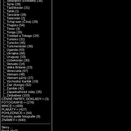
|_ Swazijsko (Eswatini)
(36)
|_ Sýrie
(28)
|_ Tádžikistán
(31)
|_ Tahiti
(1)
|_ Tanzánie
(28)
|_ Tatarstán
(2)
|_ Tchaj-wan (Čína)
(29)
|_ Thajsko
(54)
|_ Timor
(3)
|_ Tonga
(26)
|_ Trinidad a Tobago
(24)
|_ Tunisko
(31)
|_ Turecko
(45)
|_ Turkmenistán
(36)
|_ Uganda
(43)
|_ Ukrajina
(68)
|_ Uruguay
(33)
|_ Uzbekistán
(30)
|_ Vanuatu
(14)
|_ Velká Británie
(23)
|_ Venezuela
(67)
|_ Vietnam
(48)
|_ Vietnam južný
(27)
|_ Východný Karibik
(19)
|_ Zair (Kongo)
(52)
|_ Zambie
(42)
|_ Západoafrické státy
(35)
|_ Zimbabwe
(103)
CENNÉ PAPÍRY, DOKLADY->
(3)
FOTOGRAFIE->
(278)
MINCE->
(409)
PLAKÁTY->
(427)
POHLEDNICE->
(64)
Portréty podle fotografie
(8)
ZNÁMKY->
(640)
Slevy ...
Nové zboží ...